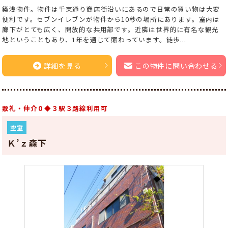
築浅物件。物件は千束通り商店街沿いにあるので日常の買い物は大変
便利です。セブンイレブンが物件から10秒の場所にあります。室内は
廊下がとても広く、開放的な共用部です。近隣は世界的に有名な観光
地ということもあり、1年を通じて賑わっています。徒歩...
詳細を見る
この物件に問い合わせる
敷礼・仲介０◆３駅３路線利用可
空室
Ｋ’ｚ森下