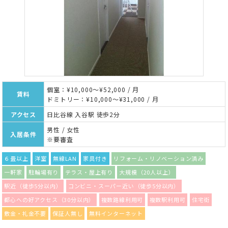
個室：¥10,000～¥52,000 / 月
賃料
ドミトリー：¥10,000～¥31,000 / 月
アクセス
日比谷線 入谷駅 徒歩2分
男性 / 女性
入居条件
※要審査
６畳以上
洋室
無線LAN
家具付き
リフォーム・リノベーション済み
一軒家
駐輪場有り
テラス・屋上有り
大規模（20人以上）
駅近（徒歩5分以内）
コンビニ・スーパー近い（徒歩5分以内）
都心への好アクセス（30分以内）
複数路線利用可
複数駅利用可
住宅街
敷金・礼金不要
保証人無し
無料インターネット