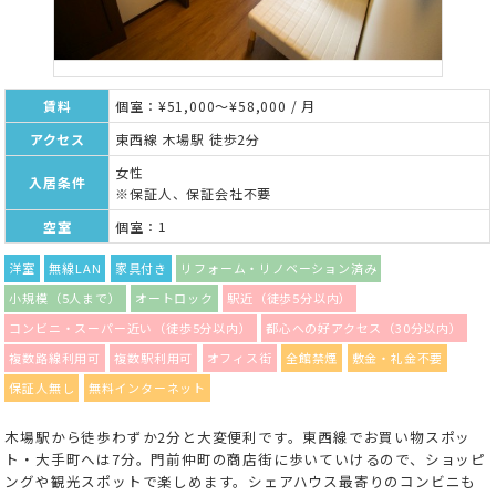
賃料
個室：¥51,000～¥58,000 / 月
アクセス
東西線 木場駅 徒歩2分
女性
入居条件
※保証人、保証会社不要
空室
個室：1
洋室
無線LAN
家具付き
リフォーム・リノベーション済み
小規模（5人まで）
オートロック
駅近（徒歩5分以内）
コンビニ・スーパー近い（徒歩5分以内）
都心への好アクセス（30分以内）
複数路線利用可
複数駅利用可
オフィス街
全館禁煙
敷金・礼金不要
保証人無し
無料インターネット
木場駅から徒歩わずか2分と大変便利です。東西線でお買い物スポッ
ト・大手町へは7分。門前仲町の商店街に歩いていけるので、ショッピ
ングや観光スポットで楽しめます。シェアハウス最寄りのコンビニも