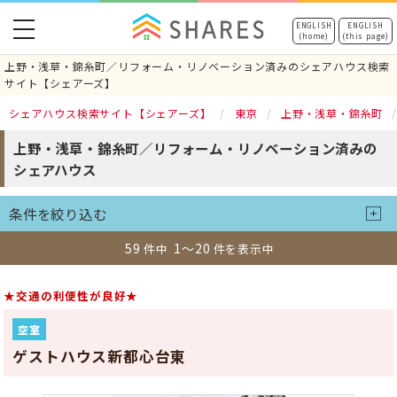
toggle
ENGLISH
ENGLISH
(home)
(this page)
navigation
上野・浅草・錦糸町／リフォーム・リノベーション済みのシェアハウス検索
サイト【シェアーズ】
シェアハウス検索サイト【シェアーズ】
東京
上野・浅草・錦糸町
上野・浅草・錦糸町／リフォーム・リノベーション済みの
シェアハウス
条件を絞り込む
59
1～20
件中
件を表示中
★交通の利便性が良好★
空室
ゲストハウス新都心台東