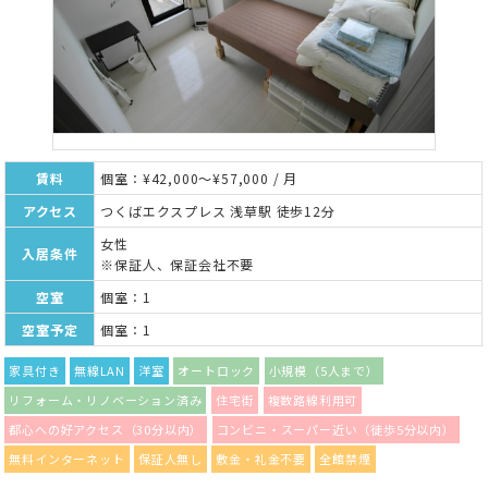
賃料
個室：¥42,000～¥57,000 / 月
アクセス
つくばエクスプレス 浅草駅 徒歩12分
女性
入居条件
※保証人、保証会社不要
空室
個室：1
空室予定
個室：1
家具付き
無線LAN
洋室
オートロック
小規模（5人まで）
リフォーム・リノベーション済み
住宅街
複数路線利用可
都心への好アクセス（30分以内）
コンビニ・スーパー近い（徒歩5分以内）
無料インターネット
保証人無し
敷金・礼金不要
全館禁煙