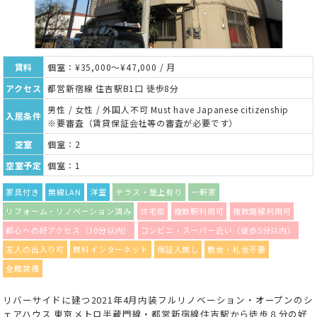
賃料
個室：¥35,000～¥47,000 / 月
アクセス
都営新宿線 住吉駅B1口 徒歩8分
男性 / 女性 / 外国人不可 Must have Japanese citizenship
入居条件
※要審査（賃貸保証会社等の審査が必要です）
空室
個室：2
空室予定
個室：1
家具付き
無線LAN
洋室
テラス・屋上有り
一軒家
リフォーム・リノベーション済み
住宅街
複数駅利用可
複数路線利用可
都心への好アクセス（30分以内）
コンビニ・スーパー近い（徒歩5分以内）
友人の出入り可
無料インターネット
保証人無し
敷金・礼金不要
全館禁煙
リバーサイドに建つ2021年4月内装フルリノベーション・オープンのシ
ェアハウス 東京メトロ半蔵門線・都営新宿線住吉駅から徒歩８分の好