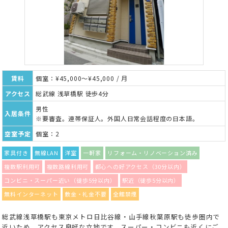
賃料
個室：¥45,000～¥45,000 / 月
アクセス
総武線 浅草橋駅 徒歩4分
男性
入居条件
※要審査。連帯保証人。外国人日常会話程度の日本語。
空室予定
個室：2
家具付き
無線LAN
洋室
一軒家
リフォーム・リノベーション済み
複数駅利用可
複数路線利用可
都心への好アクセス（30分以内）
コンビニ・スーパー近い（徒歩5分以内）
駅近（徒歩5分以内）
無料インターネット
敷金・礼金不要
全館禁煙
総武線浅草橋駅も東京メトロ日比谷線・山手線秋葉原駅も徒歩圏内で
近いため、アクセス良好な立地です。スーパー・コンビニも近くにご