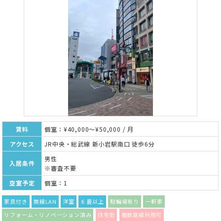
賃料
個室：¥40,000～¥50,000 / 月
アクセス
JR中央・総武線 新小岩駅南口 徒歩6分
男性
入居条件
※審査不要
空室予定
個室：1
家具付き
無線LAN
洋室
６畳以上
駐輪場有り
一軒家
リフォーム・リノベーション済み
住宅街
複数路線利用可