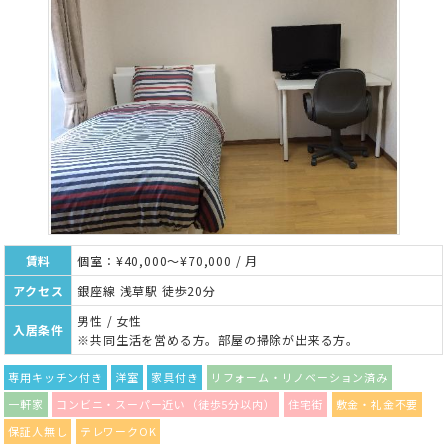
賃料
個室：¥40,000～¥70,000 / 月
アクセス
銀座線 浅草駅 徒歩20分
男性 / 女性
入居条件
※共同生活を営める方。部屋の掃除が出来る方。
専用キッチン付き
洋室
家具付き
リフォーム・リノベーション済み
一軒家
コンビニ・スーパー近い（徒歩5分以内）
住宅街
敷金・礼金不要
保証人無し
テレワークOK