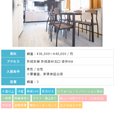
賃料
個室：¥36,000～¥48,000 / 月
アクセス
京成本線 京成高砂北口 徒歩6分
男性 / 女性
入居条件
※要審査、家賃保証必須
空室
個室：3
６畳以上
洋室
無線LAN
家具付き
リフォーム・リノベーション済み
一軒家
駐輪場有り
テラス・屋上有り
都心への好アクセス（30分以内）
住宅街
全館禁煙
無料インターネット
友人の出入り可