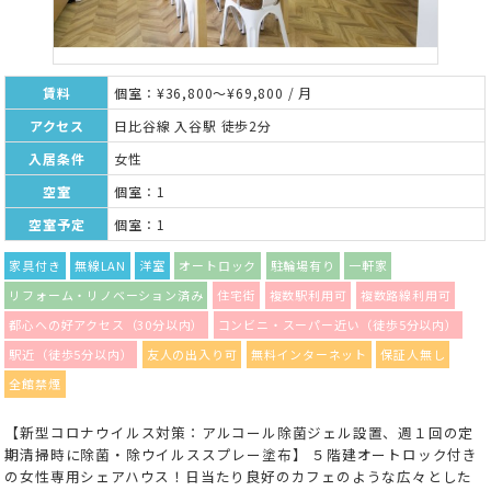
賃料
個室：¥36,800～¥69,800 / 月
アクセス
日比谷線 入谷駅 徒歩2分
入居条件
女性
空室
個室：1
空室予定
個室：1
家具付き
無線LAN
洋室
オートロック
駐輪場有り
一軒家
リフォーム・リノベーション済み
住宅街
複数駅利用可
複数路線利用可
都心への好アクセス（30分以内）
コンビニ・スーパー近い（徒歩5分以内）
駅近（徒歩5分以内）
友人の出入り可
無料インターネット
保証人無し
全館禁煙
【新型コロナウイルス対策：アルコール除菌ジェル設置、週１回の定
期清掃時に除菌・除ウイルススプレー塗布】 ５階建オートロック付き
の女性専用シェアハウス！日当たり良好のカフェのような広々とした