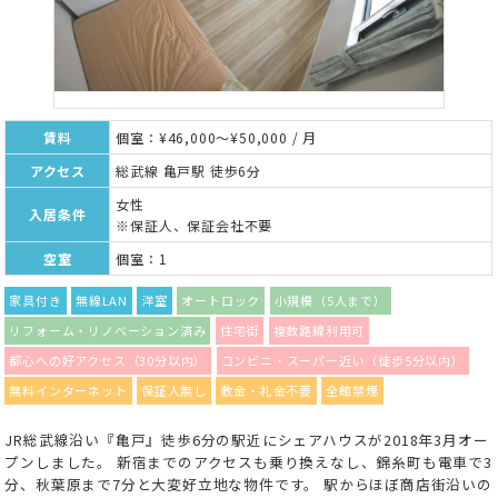
賃料
個室：¥46,000～¥50,000 / 月
アクセス
総武線 亀戸駅 徒歩6分
女性
入居条件
※保証人、保証会社不要
空室
個室：1
家具付き
無線LAN
洋室
オートロック
小規模（5人まで）
リフォーム・リノベーション済み
住宅街
複数路線利用可
都心への好アクセス（30分以内）
コンビニ・スーパー近い（徒歩5分以内）
無料インターネット
保証人無し
敷金・礼金不要
全館禁煙
JR総武線沿い『亀戸』徒歩6分の駅近にシェアハウスが2018年3月オー
プンしました。 新宿までのアクセスも乗り換えなし、錦糸町も電車で3
分、秋葉原まで7分と大変好立地な物件です。 駅からほぼ商店街沿いの