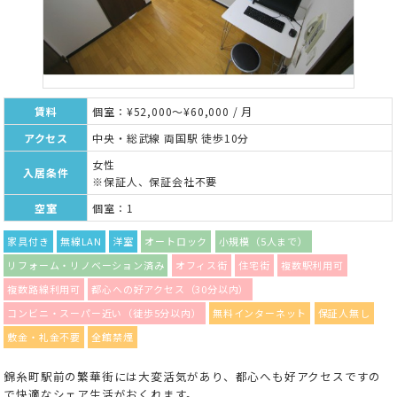
賃料
個室：¥52,000～¥60,000 / 月
アクセス
中央・総武線 両国駅 徒歩10分
女性
入居条件
※保証人、保証会社不要
空室
個室：1
家具付き
無線LAN
洋室
オートロック
小規模（5人まで）
リフォーム・リノベーション済み
オフィス街
住宅街
複数駅利用可
複数路線利用可
都心への好アクセス（30分以内）
コンビニ・スーパー近い（徒歩5分以内）
無料インターネット
保証人無し
敷金・礼金不要
全館禁煙
錦糸町駅前の繁華街には大変活気があり、都心へも好アクセスですの
で快適なシェア生活がおくれます。