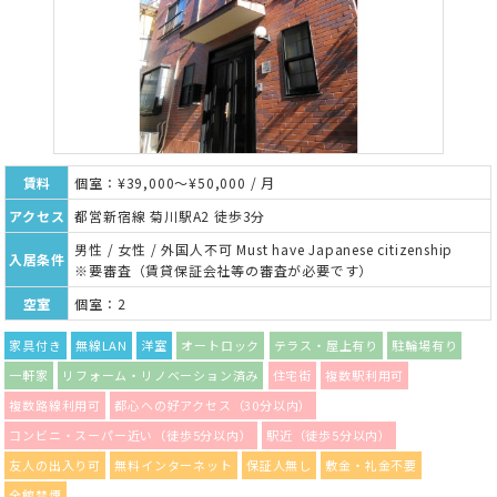
賃料
個室：¥39,000～¥50,000 / 月
アクセス
都営新宿線 菊川駅A2 徒歩3分
男性 / 女性 / 外国人不可 Must have Japanese citizenship
入居条件
※要審査（賃貸保証会社等の審査が必要です）
空室
個室：2
家具付き
無線LAN
洋室
オートロック
テラス・屋上有り
駐輪場有り
一軒家
リフォーム・リノベーション済み
住宅街
複数駅利用可
複数路線利用可
都心への好アクセス（30分以内）
コンビニ・スーパー近い（徒歩5分以内）
駅近（徒歩5分以内）
友人の出入り可
無料インターネット
保証人無し
敷金・礼金不要
全館禁煙