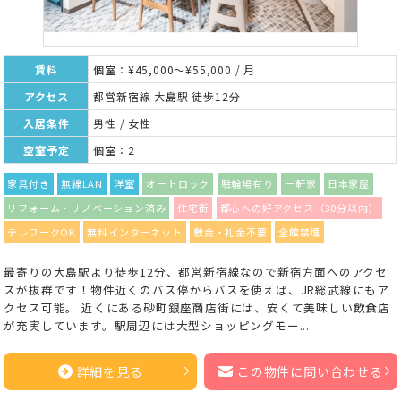
賃料
個室：¥45,000～¥55,000 / 月
アクセス
都営新宿線 大島駅 徒歩12分
入居条件
男性 / 女性
空室予定
個室：2
家具付き
無線LAN
洋室
オートロック
駐輪場有り
一軒家
日本家屋
リフォーム・リノベーション済み
住宅街
都心への好アクセス（30分以内）
テレワークOK
無料インターネット
敷金・礼金不要
全館禁煙
最寄りの大島駅より徒歩12分、都営新宿線なので新宿方面へのアクセ
スが抜群です！物件近くのバス停からバスを使えば、JR総武線にもア
クセス可能。 近くにある砂町銀座商店街には、安くて美味しい飲食店
が充実しています。駅周辺には大型ショッピングモー...
詳細を見る
この物件に問い合わせる