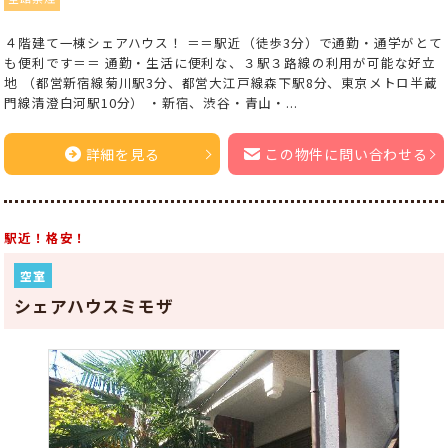
４階建て一棟シェアハウス！ ＝＝駅近（徒歩3分）で通勤・通学がとて
も便利です＝＝ 通勤・生活に便利な、３駅３路線の利用が可能な好立
地 （都営新宿線菊川駅3分、都営大江戸線森下駅8分、東京メトロ半蔵
門線清澄白河駅10分） ・新宿、渋谷・青山・...
詳細を見る
この物件に問い合わせる
駅近！格安！
空室
シェアハウスミモザ