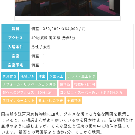
賃料
個室：¥50,000～¥64,000 / 月
アクセス
JR総武線 両国駅 徒歩5分
入居条件
男性 / 女性
空室
個室：1
空室予定
個室：1
家具付き
無線LAN
洋室
６畳以上
テラス・屋上有り
リフォーム・リノベーション済み
住宅街
複数駅利用可
都心への好アクセス（30分以内）
コンビニ・スーパー近い（徒歩5分以内）
無料インターネット
敷金・礼金不要
全館禁煙
国技館や江戸東京博物館に加え、グルメな街でも有名な両国を散策し
ていると、お相撲さんがよく歩いているのを見かけます。住む場所とは
無縁のように感じますが、そんな歴史と伝統の街の中に物件は建って
います。 最寄りの両国駅より徒歩7分、そこから秋葉...