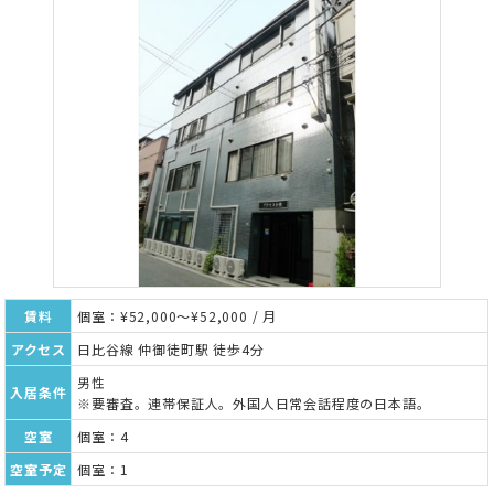
賃料
個室：¥52,000～¥52,000 / 月
アクセス
日比谷線 仲御徒町駅 徒歩4分
男性
入居条件
※要審査。連帯保証人。外国人日常会話程度の日本語。
空室
個室：4
空室予定
個室：1