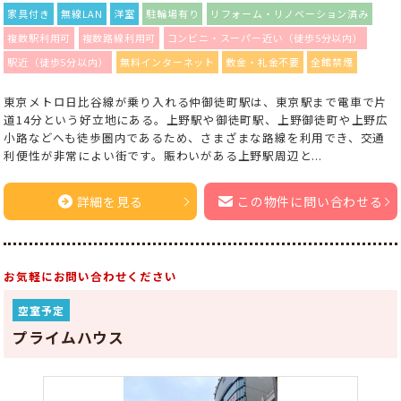
家具付き
無線LAN
洋室
駐輪場有り
リフォーム・リノベーション済み
複数駅利用可
複数路線利用可
コンビニ・スーパー近い（徒歩5分以内）
駅近（徒歩5分以内）
無料インターネット
敷金・礼金不要
全館禁煙
東京メトロ日比谷線が乗り入れる仲御徒町駅は、東京駅まで電車で片
道14分という好立地にある。上野駅や御徒町駅、上野御徒町や上野広
小路などへも徒歩圏内であるため、さまざまな路線を利用でき、交通
利便性が非常によい街です。賑わいがある上野駅周辺と...
詳細を見る
この物件に問い合わせる
お気軽にお問い合わせください
空室予定
プライムハウス