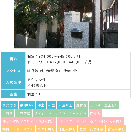
個室：¥34,000～¥45,000 / 月
賃料
ドミトリー：¥27,000～¥45,000 / 月
アクセス
総武線 新小岩駅南口 徒歩7分
男性 / 女性
入居条件
※40歳以下
空室
個室：1
家具付き
無線LAN
洋室
和室
６畳以上
庭付き
テラス・屋上有り
一軒家
日本家屋
リフォーム・リノベーション済み
住宅街
都心への好アクセス（30分以内）
コンビニ・スーパー近い（徒歩5分以内）
無料インターネット
ペア利用可
保証人無し
敷金・礼金不要
管理人常駐