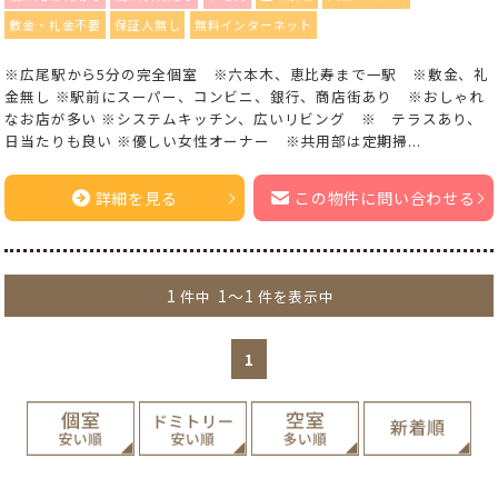
敷金・礼金不要
保証人無し
無料インターネット
※広尾駅から5分の完全個室 ※六本木、恵比寿まで一駅 ※敷金、礼
金無し ※駅前にスーパー、コンビニ、銀行、商店街あり ※おしゃれ
なお店が多い ※システムキッチン、広いリビング ※ テラスあり、
日当たりも良い ※優しい女性オーナー ※共用部は定期掃...
詳細を見る
この物件に問い合わせる
1
1～1
件中
件を表示中
1