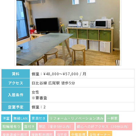
賃料
個室：¥48,000～¥57,000 / 月
アクセス
日比谷線 広尾駅 徒歩5分
女性
入居条件
※要審査
空室予定
個室：2
洋室
無線LAN
家具付き
リフォーム・リノベーション済み
一軒家
駐輪場有り
庭付き
駅近（徒歩5分以内）
都心への好アクセス（30分以内）
複数路線利用可
複数駅利用可
住宅街
全館禁煙
女性オーナー