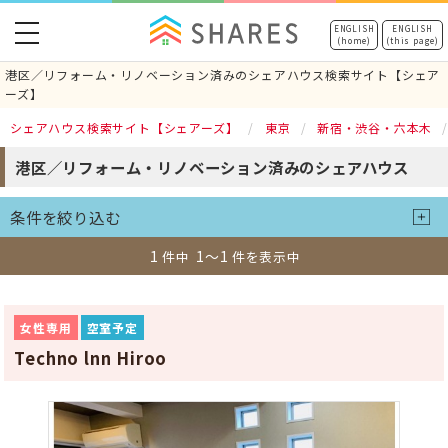
toggle
ENGLISH
ENGLISH
(home)
(this page)
navigation
港区／リフォーム・リノベーション済みのシェアハウス検索サイト【シェア
ーズ】
シェアハウス検索サイト【シェアーズ】
東京
新宿・渋谷・六本木
港区／リフォーム・リノベーション済みのシェアハウス
条件を絞り込む
1
1～1
件中
件を表示中
女性専用
空室予定
Techno lnn Hiroo