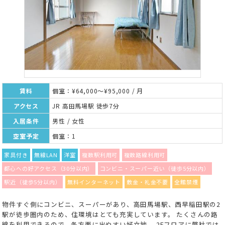
賃料
個室：¥64,000～¥95,000 / 月
アクセス
JR 高田馬場駅 徒歩7分
入居条件
男性 / 女性
空室予定
個室：1
家具付き
無線LAN
洋室
複数駅利用可
複数路線利用可
都心への好アクセス（30分以内）
コンビニ・スーパー近い（徒歩5分以内）
駅近（徒歩5分以内）
無料インターネット
敷金・礼金不要
全館禁煙
物件すぐ側にコンビニ、スーパーがあり、高田馬場駅、西早稲田駅の2
駅が徒歩圏内のため、住環境はとても充実しています。 たくさんの路
線を利用できるので、各方面に出やすい好立地。 2Fフロアに弊社では