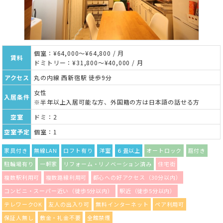
個室：¥64,000～¥64,800 / 月
賃料
ドミトリー：¥31,800～¥40,000 / 月
アクセス
丸の内線 西新宿駅 徒歩9分
女性
入居条件
※半年以上入居可能な方、外国籍の方は日本語の話せる方
空室
ドミ：2
空室予定
個室：1
家具付き
無線LAN
ロフト有り
洋室
６畳以上
オートロック
庭付き
駐輪場有り
一軒家
リフォーム・リノベーション済み
住宅街
複数駅利用可
複数路線利用可
都心への好アクセス（30分以内）
コンビニ・スーパー近い（徒歩5分以内）
駅近（徒歩5分以内）
テレワークOK
友人の出入り可
無料インターネット
ペア利用可
保証人無し
敷金・礼金不要
全館禁煙