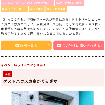
コンビニ・スーパー近い（徒歩5分以内）
駅近（徒歩5分以内）
無料インターネット
保証人無し
敷金・礼金不要
【けっこうきれいで収納スペースが充分にある】ドミトリーはとにか
く気楽！意外と楽しい。家賃月額：３万円。そして電気代・ガス代・
水道代を入居人数で頭割りします。みなさんの使用量によりますが平
均で合計３５０００円くらいになるのではないかと思い...
詳細を見る
この物件に問い合わせる
イベントいっぱいでにぎやか！
満室
ゲストハウス東京かぐらざか