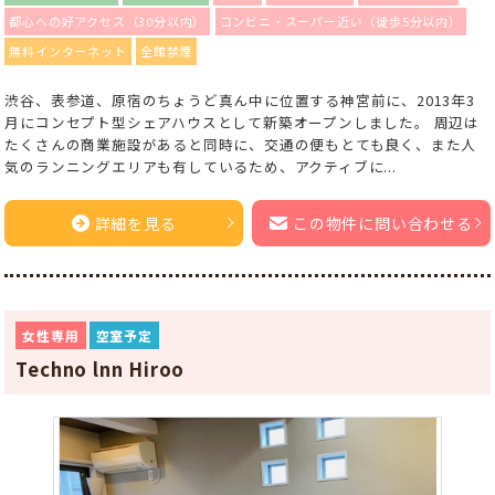
都心への好アクセス（30分以内）
コンビニ・スーパー近い（徒歩5分以内）
無料インターネット
全館禁煙
渋谷、表参道、原宿のちょうど真ん中に位置する神宮前に、2013年3
月にコンセプト型シェアハウスとして新築オープンしました。 周辺は
たくさんの商業施設があると同時に、交通の便もとても良く、また人
気のランニングエリアも有しているため、アクティブに...
詳細を見る
この物件に問い合わせる
女性専用
空室予定
Techno lnn Hiroo