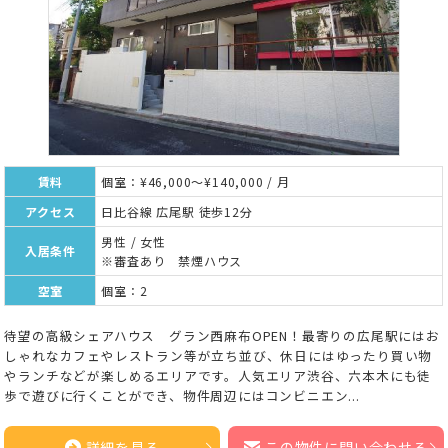
賃料
個室：¥46,000～¥140,000 / 月
アクセス
日比谷線 広尾駅 徒歩12分
男性 / 女性
入居条件
※審査あり 禁煙ハウス
空室
個室：2
待望の高級シェアハウス グラン西麻布OPEN！最寄りの広尾駅にはお
しゃれなカフェやレストラン等が立ち並び、休日にはゆったり買い物
やランチなどが楽しめるエリアです。人気エリア渋谷、六本木にも徒
歩で遊びに行くことができ、物件周辺にはコンビニエン...
詳細を見る
この物件に問い合わせる