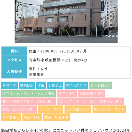
賃料
個室：¥108,000～¥110,000 / 月
アクセス
有楽町線 飯田橋駅B1出口 徒歩4分
男性 / 女性
入居条件
※要審査
家具付き
無線LAN
洋室
６畳以上
専用バス付き
オートロック
リフォーム・リノベーション済み
オフィス街
複数路線利用可
都心への好アクセス（30分以内）
コンビニ・スーパー近い（徒歩5分以内）
駅近（徒歩5分以内）
テレワークOK
友人の出入り可
無料インターネット
ペア利用可
保証人無し
敷金・礼金不要
飯田橋駅から徒歩4分の駅近にユニットバス付のシェアハウスが2024年