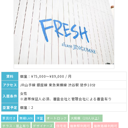
賃料
個室：¥75,000～¥89,000 / 月
アクセス
JR山手線 銀座線 東急東横線 渋谷駅 徒歩10分
女性
入居条件
※連帯保証人必須、審査会社と管理会社による審査有り
空室予定
個室：2
家具付き
無線LAN
洋室
オートロック
大規模（20人以上）
テラス・屋上有り
デザイナーズ
住宅街
複数駅利用可
複数路線利用可