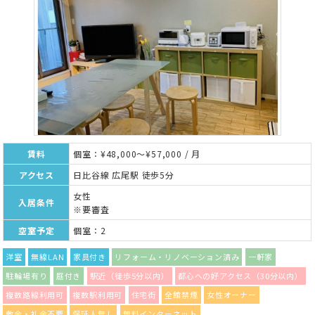
賃料
個室：¥48,000～¥57,000 / 月
アクセス
日比谷線 広尾駅 徒歩5分
女性
入居条件
※要審査
空室予定
個室：2
洋室
無線LAN
家具付き
リフォーム・リノベーション済み
一軒家
駐輪場有り
庭付き
駅近（徒歩5分以内）
都心への好アクセス（30分以内）
複数路線利用可
複数駅利用可
住宅街
全館禁煙
女性オーナー
敷金・礼金不要
保証人無し
無料インターネット