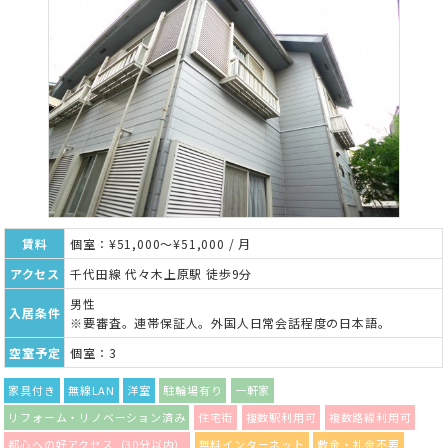
賃料
個室：¥51,000～¥51,000 / 月
アクセス
千代田線 代々木上原駅 徒歩9分
男性
入居条件
※要審査。連帯保証人。外国人日常会話程度の日本語。
空室予定
個室：3
家具付き
無線LAN
洋室
駐輪場有り
一軒家
リフォーム・リノベーション済み
住宅街
複数駅利用可
複数路線利用可
都心への好アクセス（30分以内）
無料インターネット
敷金・礼金不要