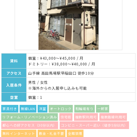
個室：¥43,000～¥45,000 / 月
賃料
ドミトリー：¥38,000～¥40,000 / 月
アクセス
山手線 高田馬場駅早稲田口 徒歩10分
男性 / 女性
入居条件
※海外からの入居申し込みも可能
空室
個室：1
家具付き
無線LAN
洋室
オートロック
駐輪場有り
一軒家
リフォーム・リノベーション済み
住宅街
複数駅利用可
複数路線利用可
都心への好アクセス（30分以内）
コンビニ・スーパー近い（徒歩5分以内）
無料インターネット
敷金・礼金不要
全館禁煙