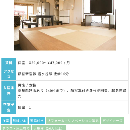
賃料
個室：¥30,000～¥47,000 / 月
アクセ
都営新宿線 幡ヶ谷駅 徒歩10分
ス
男性 / 女性
入居条
※年齢制限あり（40代まで）、顔写真付き身分証明書、緊急連絡
件
先
空室予
個室：1
定
洋室
無線LAN
家具付き
リフォーム・リノベーション済み
デザイナーズ
テラス・屋上有り
大規模（20人以上）