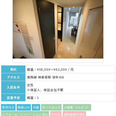
賃料
個室：¥58,000～¥62,000 / 月
アクセス
東西線 神楽坂駅 徒歩4分
女性
入居条件
※保証人、保証会社不要
空室予定
個室：1
家具付き
無線LAN
洋室
オートロック
小規模（5人まで）
リフォーム・リノベーション済み
住宅街
複数路線利用可