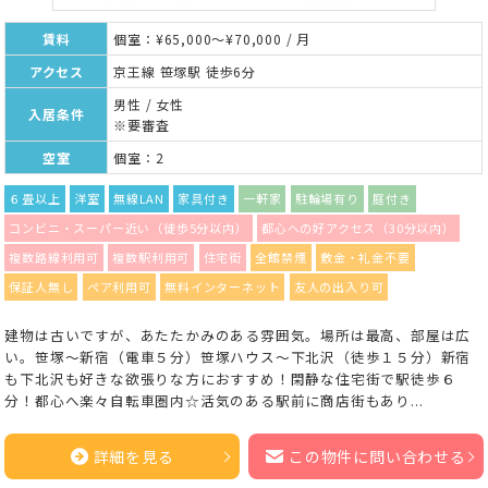
賃料
個室：¥65,000～¥70,000 / 月
アクセス
京王線 笹塚駅 徒歩6分
男性 / 女性
入居条件
※要審査
空室
個室：2
６畳以上
洋室
無線LAN
家具付き
一軒家
駐輪場有り
庭付き
コンビニ・スーパー近い（徒歩5分以内）
都心への好アクセス（30分以内）
複数路線利用可
複数駅利用可
住宅街
全館禁煙
敷金・礼金不要
保証人無し
ペア利用可
無料インターネット
友人の出入り可
建物は古いですが、あたたかみのある雰囲気。場所は最高、部屋は広
い。笹塚～新宿（電車５分）笹塚ハウス～下北沢（徒歩１５分）新宿
も下北沢も好きな欲張りな方におすすめ！閑静な住宅街で駅徒歩６
分！都心へ楽々自転車圏内☆活気のある駅前に商店街もあり...
詳細を見る
この物件に問い合わせる