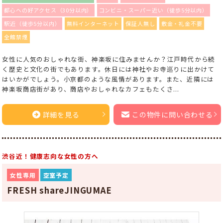
都心への好アクセス（30分以内）
コンビニ・スーパー近い（徒歩5分以内）
駅近（徒歩5分以内）
無料インターネット
保証人無し
敷金・礼金不要
全館禁煙
女性に人気のおしゃれな街、神楽坂に住みませんか？江戸時代から続
く歴史と文化の街でもあります。休日には神社やお寺巡りに出かけて
はいかがでしょう。小京都のような風情があります。また、近隣には
神楽坂商店街があり、商店やおしゃれなカフェもたくさ...
詳細を見る
この物件に問い合わせる
渋谷近！健康志向な女性の方へ
女性専用
空室予定
FRESH shareJINGUMAE