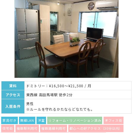
賃料
ドミトリー：¥16,500～¥21,500 / 月
アクセス
東西線 高田馬場駅 徒歩2分
男性
入居条件
※ルールを守れるかたならどなたでも。
家具付き
無線LAN
洋室
リフォーム・リノベーション済み
オフィス街
住宅街
複数駅利用可
複数路線利用可
都心への好アクセス（30分以内）