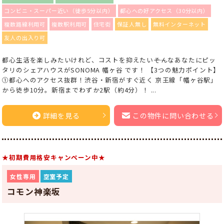
コンビニ・スーパー近い（徒歩5分以内）
都心への好アクセス（30分以内）
複数路線利用可
複数駅利用可
住宅街
保証人無し
無料インターネット
友人の出入り可
都心生活を楽しみたいけれど、コストを抑えたい――そんなあなたにピッ
タリのシェアハウスがSONOMA 幡ヶ谷 です！ 【3つの魅力ポイント】
①都心へのアクセス抜群！渋谷・新宿がすぐ近く 京王線「幡ヶ谷駅」
から徒歩10分。新宿までわずか2駅（約4分）！ ...
詳細を見る
この物件に問い合わせる
★初期費用格安キャンペーン中★
女性専用
空室予定
コモン神楽坂