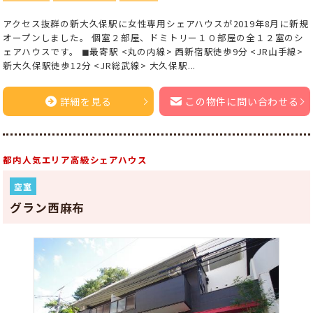
アクセス抜群の新大久保駅に女性専用シェアハウスが2019年8月に新規
オープンしました。 個室２部屋、ドミトリー１０部屋の全１２室のシ
ェアハウスです。 ◼︎最寄駅 <丸の内線> 西新宿駅徒歩9分 <JR山手線>
新大久保駅徒歩12分 <JR総武線> 大久保駅...
詳細を見る
この物件に問い合わせる
都内人気エリア高級シェアハウス
空室
グラン西麻布