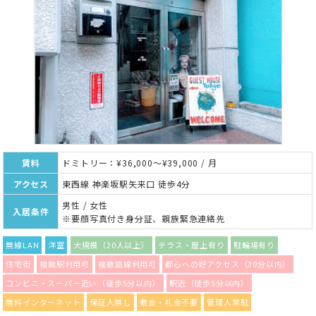
賃料
ドミトリー：¥36,000～¥39,000 / 月
アクセス
東西線 神楽坂駅矢来口 徒歩4分
男性 / 女性
入居条件
※要顔写真付き身分証、親族緊急連絡先
無線LAN
洋室
大規模（20人以上）
テラス・屋上有り
駐輪場有り
住宅街
複数駅利用可
複数路線利用可
都心への好アクセス（30分以内）
コンビニ・スーパー近い（徒歩5分以内）
駅近（徒歩5分以内）
無料インターネット
保証人無し
敷金・礼金不要
管理人常駐