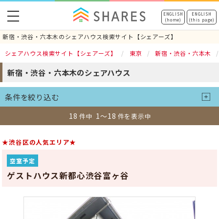
toggle
ENGLISH
ENGLISH
(home)
(this page)
navigation
新宿・渋谷・六本木のシェアハウス検索サイト【シェアーズ】
シェアハウス検索サイト【シェアーズ】
東京
新宿・渋谷・六本木
新宿・渋谷・六本木のシェアハウス
条件を絞り込む
18
1～18
件中
件を表示中
★渋谷区の人気エリア★
空室予定
ゲストハウス新都心渋谷富ヶ谷