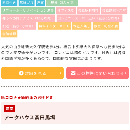
家具付き
無線LAN
洋室
小規模（5人まで）
リフォーム・リノベーション済み
オフィス街
複数駅利用可
複数路線利用可
都心への好アクセス（30分以内）
コンビニ・スーパー近い（徒歩5分以内）
駅近（徒歩5分以内）
無料インターネット
保証人無し
敷金・礼金不要
全館禁煙
人気の山手線新大久保駅徒歩4分。総武中央線大久保駅へも徒歩8分な
ので大変交通便がいいです。 コンビニは隣のビルです。付近には各種
外国語学校が多くあるので、国際的な雰囲気があります。
詳細を見る
この物件に問い合わせる
脱コロナ★節約派の男性ドミ
満室
アークハウス高田馬場