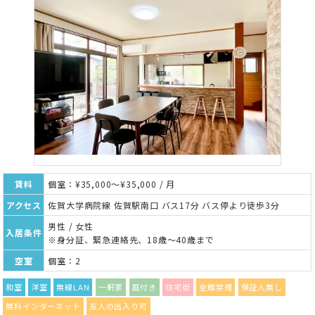
賃料
個室：¥35,000～¥35,000 / 月
アクセス
佐賀大学病院線 佐賀駅南口 バス17分 バス停より徒歩3分
男性 / 女性
入居条件
※身分証、緊急連絡先、18歳～40歳まで
空室
個室：2
和室
洋室
無線LAN
一軒家
庭付き
住宅街
全館禁煙
保証人無し
無料インターネット
友人の出入り可