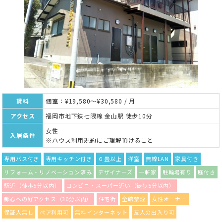
賃料
個室：¥19,580～¥30,580 / 月
アクセス
福岡市地下鉄七隈線 金山駅 徒歩10分
女性
入居条件
※ハウス利用規約にご理解頂けること
専用バス付き
専用キッチン付き
６畳以上
洋室
無線LAN
家具付き
リフォーム・リノベーション済み
デザイナーズ
一軒家
駐輪場有り
庭付き
駅近（徒歩5分以内）
コンビニ・スーパー近い（徒歩5分以内）
都心への好アクセス（30分以内）
住宅街
全館禁煙
女性オーナー
保証人無し
ペア利用可
無料インターネット
友人の出入り可