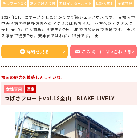
テレワークOK
友人の出入り可
無料インターネット
保証人無し
全館禁煙
2024年11月にオープンしたばかりの新築シェアハウスです。 ★福岡市
中央区方面や博多方面へのアクセスはもちろん、四方へのアクセスに
便利 ★JR九産大前駅から徒歩約7分。JRで博多駅まで直通です。 ★バ
ス停まで徒歩7分。天神まではわずか15分です。 ★...
詳細を見る
この物件に問い合わせる
福岡の魅力を体感しんしゃいね。
女性専用
満室
つばさフロートvol.18金山 BLAKE LIVELY