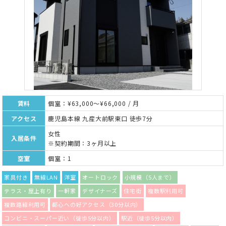
賃料
個室：¥63,000～¥66,000 / 月
アクセス
鹿児島本線 九産大前駅東口 徒歩7分
女性
入居条件
※契約期間：3ヶ月以上
空室
個室：1
家具付き
無線LAN
洋室
オートロック
小規模（5人まで）
テラス・屋上有り
一軒家
デザイナーズ
住宅街
複数駅利用可
複数路線利用可
都心への好アクセス（30分以内）
コンビニ・スーパー近い（徒歩5分以内）
駅近（徒歩5分以内）