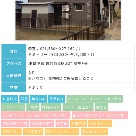
個室：¥21,580～¥27,160 / 月
賃料
ドミトリー：¥13,580～¥13,580 / 月
アクセス
JR筑肥線 筑前前原駅北口 徒歩9分
女性
入居条件
※ハウス利用規約にご理解頂けること
空室
ドミ：3
６畳以上
洋室
無線LAN
家具付き
リフォーム・リノベーション済み
デザイナーズ
一軒家
駐輪場有り
テラス・屋上有り
庭付き
コンビニ・スーパー近い（徒歩5分以内）
都心への好アクセス（30分以内）
複数路線利用可
複数駅利用可
住宅街
全館禁煙
女性オーナー
保証人無し
ペア利用可
無料インターネット
友人の出入り可