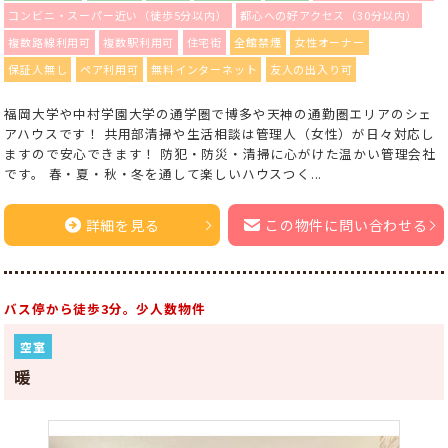
コンビニ・スーパー近い（徒歩5分以内）
都心への好アクセス（30分以内）
複数路線利用可
複数駅利用可
住宅街
全館禁煙
女性オーナー
保証人無し
ペア利用可
無料インターネット
友人の出入り可
福岡大学や中村学園大学の通学圏で博多や天神の通勤圏エリアのシェ
アハウスです！ 共用部清掃や生活相談は管理人（女性）が日々対応し
ますので安心できます！ 防犯・防災・清掃に心がけた温かい管理会社
です。 春・夏・秋・冬を通して楽しいハウスつく...
詳細を見る
この物件に問い合わせる
バス停から徒歩3分。少人数物件
空室
暖