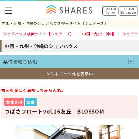
toggle
ENGLISH
ENGLISH
(home)
(this page)
navigation
中国・九州・沖縄のシェアハウス検索サイト【シェアーズ】
シェアハウス検索サイト【シェアーズ】
中国・九州・沖縄
シェアハ
中国・九州・沖縄のシェアハウス
条件を絞り込む
5
1～5
件中
件を表示中
福岡を楽しく満喫してみらんね。
女性専用
空室
つばさフロートvol.16友丘 BLOSSOM