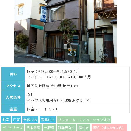
個室：¥19,580～¥21,580 / 月
賃料
ドミトリー：¥12,080～¥13,580 / 月
アクセス
地下鉄七隈線 金山駅 徒歩13分
女性
入居条件
※ハウス利用規約にご理解頂けること
空室
個室：1 ドミ：1
和室
洋室
無線LAN
家具付き
リフォーム・リノベーション済み
デザイナーズ
日本家屋
一軒家
駐輪場有り
庭付き
駅近（徒歩5分以内）