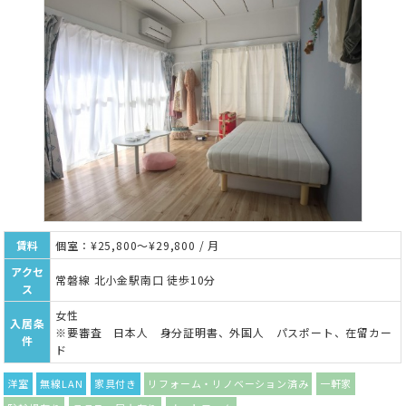
賃料
個室：¥25,800～¥29,800 / 月
アクセ
常磐線 北小金駅南口 徒歩10分
ス
女性
入居条
※要審査 日本人 身分証明書、外国人 パスポート、在留カー
件
ド
洋室
無線LAN
家具付き
リフォーム・リノベーション済み
一軒家