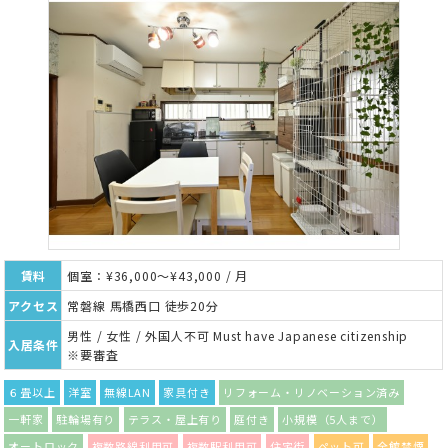
賃料
個室：¥36,000～¥43,000 / 月
アクセス
常磐線 馬橋西口 徒歩20分
男性 / 女性 / 外国人不可 Must have Japanese citizenship
入居条件
※要審査
６畳以上
洋室
無線LAN
家具付き
リフォーム・リノベーション済み
一軒家
駐輪場有り
テラス・屋上有り
庭付き
小規模（5人まで）
オートロック
複数路線利用可
複数駅利用可
住宅街
ペット可
全館禁煙