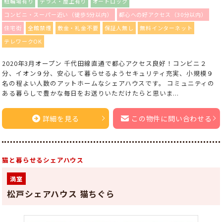
駐輪場有り
テラス・屋上有り
オートロック
コンビニ・スーパー近い（徒歩5分以内）
都心への好アクセス（30分以内）
住宅街
全館禁煙
敷金・礼金不要
保証人無し
無料インターネット
テレワークOK
2020年3月オープン 千代田線直通で都心アクセス良好！コンビニ２
分、イオン９分、安心して暮らせるようセキュリティ充実、小規模９
名の程よい人数のアットホームなシェアハウスです。 コミュニティの
ある暮らしで豊かな毎日をお送りいただけたらと思いま...
詳細を見る
この物件に問い合わせる
猫と暮らせるシェアハウス
満室
松戸シェアハウス 猫ちぐら