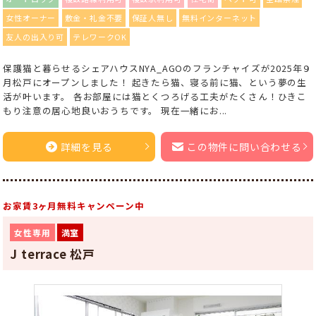
女性オーナー
敷金・礼金不要
保証人無し
無料インターネット
友人の出入り可
テレワークOK
保護猫と暮らせるシェアハウスNYA_AGOのフランチャイズが2025年９
月松戸にオープンしました！ 起きたら猫、寝る前に猫、という夢の生
活が叶います。 各お部屋には猫とくつろげる工夫がたくさん！ひきこ
もり注意の居心地良いおうちです。 現在一緒にお...
詳細を見る
この物件に問い合わせる
お家賃3ヶ月無料キャンペーン中
女性専用
満室
J terrace 松戸