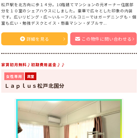
松戸駅を北方向に歩１４分。10階建てマンションの元オーナー住居部
分を１０室のシェアハウスにしました。豪華で広々とした印象の内装
です。広いリビング・広～いルーフバルコニーではガーデニングも・個
室も広い・勉強デスクとイス・懸垂マシン・ダブルサ...
詳細を見る
この物件に問い合わせる
家賃初月無料♪初期費用返金♪♪
女性専用
満室
Ｌａｐｌｕｓ松戸北国分