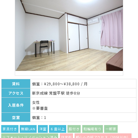
賃料
個室：¥29,800～¥38,800 / 月
アクセス
新京成線 常盤平駅 徒歩8分
女性
入居条件
※要審査
空室
個室：1
家具付き
無線LAN
洋室
６畳以上
庭付き
駐輪場有り
一軒家
リフォーム・リノベーション済み
住宅街
都心への好アクセス（30分以内）