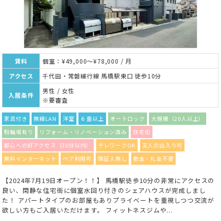
賃料
個室：¥49,000～¥78,000 / 月
アクセス
千代田・常磐緩行線 馬橋駅東口 徒歩10分
男性 / 女性
入居条件
※要審査
家具付き
無線LAN
洋室
６畳以上
オートロック
大規模（20人以上）
駐輪場有り
リフォーム・リノベーション済み
住宅街
都心への好アクセス（30分以内）
テレワークOK
友人の出入り可
無料インターネット
ペア利用可
保証人無し
敷金・礼金不要
【2024年7月19日オープン！！】 馬橋駅徒歩10分の非常にアクセスの
良い、閑静な住宅街に個室水回り付きのシェアハウスが完成しまし
た！ アパートタイプのお部屋もありプライベートを重視しつつ交流が
欲しい方もご入居いただけます。 フィットネスジムや...