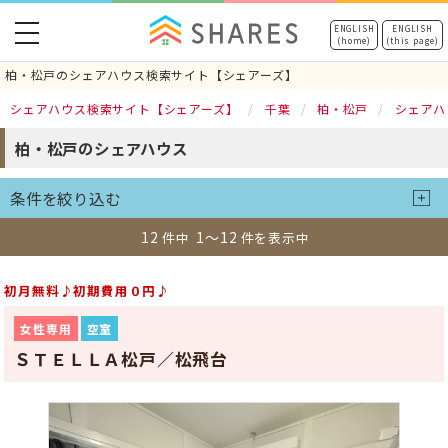
toggle
ENGLISH
ENGLISH
(home)
(this page)
navigation
柏・松戸のシェアハウス検索サイト【シェアーズ】
シェアハウス検索サイト【シェアーズ】
千葉
柏・松戸
シェアハ
柏・松戸のシェアハウス
条件を絞り込む
12
1～12
件中
件を表示中
初月無料♪初期費用０円♪
女性専用
空室
ＳＴＥＬＬＡ松戸／松飛台