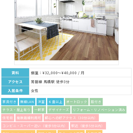
賃料
個室：¥32,000～¥40,000 / 月
アクセス
常磐線 馬橋駅 徒歩3分
入居条件
女性
家具付き
無線LAN
洋室
６畳以上
オートロック
庭付き
テラス・屋上有り
一軒家
デザイナーズ
リフォーム・リノベーション済み
住宅街
複数路線利用可
都心への好アクセス（30分以内）
コンビニ・スーパー近い（徒歩5分以内）
駅近（徒歩5分以内）