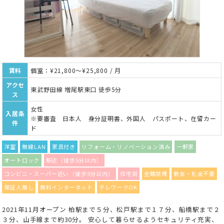
賃料
個室：¥21,800～¥25,800 / 月
アクセ
東武野田線 増尾駅東口 徒歩5分
ス
女性
入居条
※要審査 日本人 身分証明書、外国人 パスポート、在留カー
件
ド
洋室
無線LAN
家具付き
リフォーム・リノベーション済み
一軒家
オートロック
駅近（徒歩5分以内）
コンビニ・スーパー近い（徒歩5分以内）
住宅街
全館禁煙
敷金・礼金不要
保証人無し
無料インターネット
テレワークOK
2021年11月オープン 柏駅まで５分、松戸駅まで１７分、船橋駅まで２
３分、山手線まで約30分。 安心して暮らせるようセキュリティ充実、