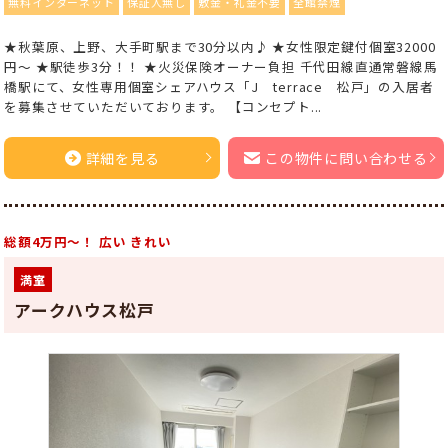
無料インターネット
保証人無し
敷金・礼金不要
全館禁煙
★秋葉原、上野、大手町駅まで30分以内♪ ★女性限定鍵付個室32000
円～ ★駅徒歩3分！！ ★火災保険オーナー負担 千代田線直通常磐線馬
橋駅にて、女性専用個室シェアハウス「J terrace 松戸」の入居者
を募集させていただいております。 【コンセプト...
詳細を見る
この物件に問い合わせる
総額4万円～！ 広い きれい
満室
アークハウス松戸