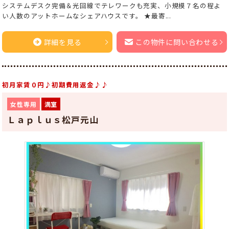
システムデスク完備＆光回線でテレワークも充実、小規模７名の程よ
い人数のアットホームなシェアハウスです。 ★最寄...
詳細を見る
この物件に問い合わせる
初月家賃０円♪初期費用返金♪♪
女性専用
満室
Ｌａｐｌｕｓ松戸元山