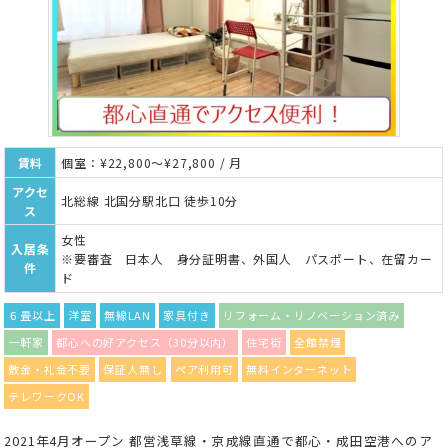
賃料
個室：¥22,800～¥27,800 / 月
アクセ
北総線 北国分駅北口 徒歩10分
ス
女性
入居条
※要審査 日本人 身分証明書、外国人 パスポート、在留カー
件
ド
６畳以上
洋室
無線LAN
家具付き
リフォーム・リノベーション済み
一軒家
都心への好アクセス（30分以内）
住宅街
全館禁煙
敷金・礼金不要
保証人無し
ペア利用可
無料インターネット
テレワークOK
2021年4月オープン 都営浅草線・京成線直通で都心・成田空港へのア