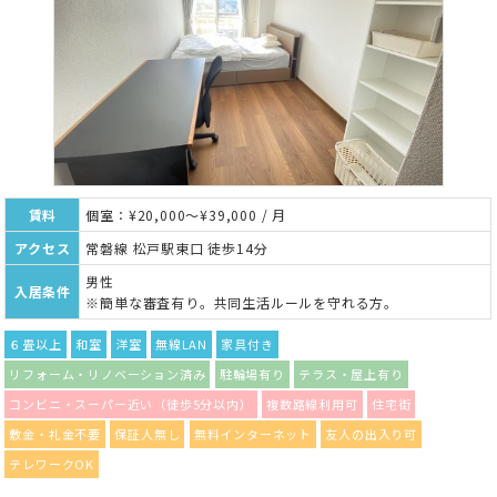
賃料
個室：¥20,000～¥39,000 / 月
アクセス
常磐線 松戸駅東口 徒歩14分
男性
入居条件
※簡単な審査有り。共同生活ルールを守れる方。
６畳以上
和室
洋室
無線LAN
家具付き
リフォーム・リノベーション済み
駐輪場有り
テラス・屋上有り
コンビニ・スーパー近い（徒歩5分以内）
複数路線利用可
住宅街
敷金・礼金不要
保証人無し
無料インターネット
友人の出入り可
テレワークOK