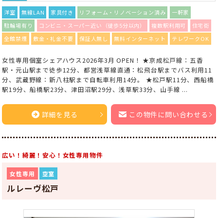
洋室
無線LAN
家具付き
リフォーム・リノベーション済み
一軒家
駐輪場有り
コンビニ・スーパー近い（徒歩5分以内）
複数駅利用可
住宅街
全館禁煙
敷金・礼金不要
保証人無し
無料インターネット
テレワークOK
女性専用個室シェアハウス2026年3月 OPEN！ ★京成松戸線：五香
駅・元山駅まで徒歩12分、都営浅草線直通：松飛台駅までバス利用11
分、武蔵野線：新八柱駅まで自転車利用14分。 ★松戸駅11分、西船橋
駅19分、船橋駅23分、津田沼駅29分、浅草駅33分、山手線 ...
詳細を見る
この物件に問い合わせる
広い！綺麗！安心！女性専用物件
女性専用
空室
ルレーヴ松戸