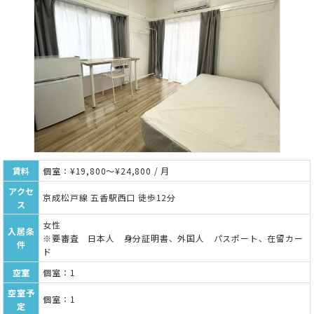
賃料
個室：¥19,800～¥24,800 / 月
アクセ
京成松戸線 五香駅西口 徒歩12分
ス
女性
入居条
※要審査 日本人 身分証明書、外国人 パスポート、在留カー
件
ド
空室
個室：1
空室予
個室：1
定