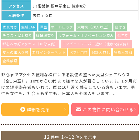
アクセス
JR常磐線 松戸駅南口 徒歩8分
入居条件
男性 / 女性
家具付き
無線LAN
洋室
オートロック
大規模（20人以上）
庭付き
テラス・屋上有り
駐輪場有り
リフォーム・リノベーション済み
住宅街
都心への好アクセス（30分以内）
コンビニ・スーパー近い（徒歩5分以内）
友人の出入り可
無料インターネット
ペア利用可
保証人無し
管理人常駐
全館禁煙
都心までアクセス便利な松戸にある設備の整った大型シェアハウス
（全164室）。10代から60代まで様々な人が暮らしています。1ヶ月だ
けの短期滞在者もいれば、既に10年近く暮らしている方もいます。男
性も女性も、社会人も学生も、日本人も外国人もいます。...
詳細を見る
この物件に問い合わせる
12
1～12
件中
件を表示中