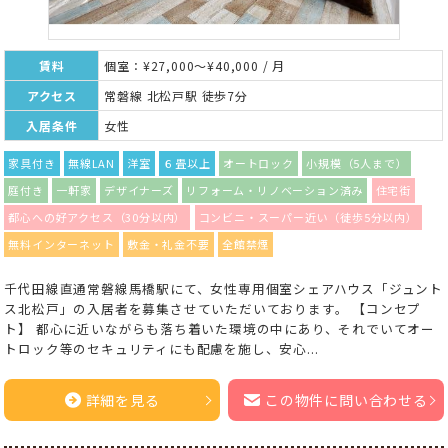
賃料
個室：¥27,000～¥40,000 / 月
アクセス
常磐線 北松戸駅 徒歩7分
入居条件
女性
家具付き
無線LAN
洋室
６畳以上
オートロック
小規模（5人まで）
庭付き
一軒家
デザイナーズ
リフォーム・リノベーション済み
住宅街
都心への好アクセス（30分以内）
コンビニ・スーパー近い（徒歩5分以内）
無料インターネット
敷金・礼金不要
全館禁煙
千代田線直通常磐線馬橋駅にて、女性専用個室シェアハウス「ジュント
ス北松戸」の入居者を募集させていただいております。 【コンセプ
ト】 都心に近いながらも落ち着いた環境の中にあり、それでいてオー
トロック等のセキュリティにも配慮を施し、安心...
詳細を見る
この物件に問い合わせる