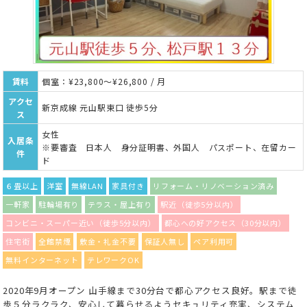
賃料
個室：¥23,800～¥26,800 / 月
アクセ
新京成線 元山駅東口 徒歩5分
ス
女性
入居条
※要審査 日本人 身分証明書、外国人 パスポート、在留カー
件
ド
６畳以上
洋室
無線LAN
家具付き
リフォーム・リノベーション済み
一軒家
駐輪場有り
テラス・屋上有り
駅近（徒歩5分以内）
コンビニ・スーパー近い（徒歩5分以内）
都心への好アクセス（30分以内）
住宅街
全館禁煙
敷金・礼金不要
保証人無し
ペア利用可
無料インターネット
テレワークOK
2020年9月オープン 山手線まで30分台で都心アクセス良好。駅まで徒
歩５分ラクラク、安心して暮らせるようセキュリティ充実、システム