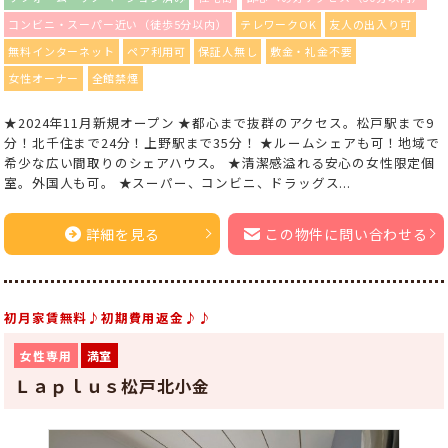
コンビニ・スーパー近い（徒歩5分以内）
テレワークOK
友人の出入り可
無料インターネット
ペア利用可
保証人無し
敷金・礼金不要
女性オーナー
全館禁煙
★2024年11月新規オープン ★都心まで抜群のアクセス。松戸駅まで9
分！北千住まで24分！上野駅まで35分！ ★ルームシェアも可！地域で
希少な広い間取りのシェアハウス。 ★清潔感溢れる安心の女性限定個
室。外国人も可。 ★スーパー、コンビニ、ドラッグス...
詳細を見る
この物件に問い合わせる
初月家賃無料♪初期費用返金♪♪
女性専用
満室
Ｌａｐｌｕｓ松戸北小金