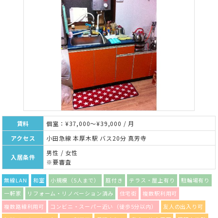
賃料
個室：¥37,000～¥39,000 / 月
アクセス
小田急線 本厚木駅 バス20分 真芳寺
男性 / 女性
入居条件
※要審査
無線LAN
和室
小規模（5人まで）
庭付き
テラス・屋上有り
駐輪場有り
一軒家
リフォーム・リノベーション済み
住宅街
複数駅利用可
複数路線利用可
コンビニ・スーパー近い（徒歩5分以内）
友人の出入り可