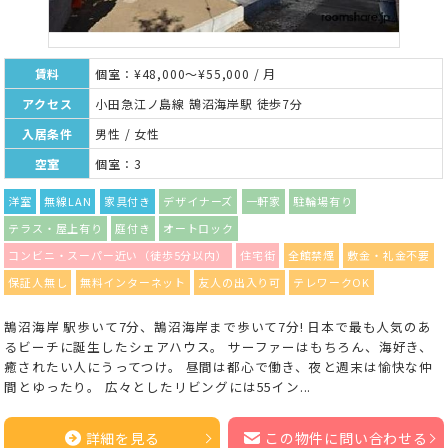
賃料
個室：¥48,000～¥55,000 / 月
アクセス
小田急江ノ島線 鵠沼海岸駅 徒歩7分
入居条件
男性 / 女性
空室
個室：3
洋室
無線LAN
家具付き
デザイナーズ
一軒家
駐輪場有り
テラス・屋上有り
庭付き
オートロック
コンビニ・スーパー近い（徒歩5分以内）
住宅街
全館禁煙
敷金・礼金不要
保証人無し
無料インターネット
友人の出入り可
テレワークOK
鵠沼海岸 駅歩いて7分、鵠沼海岸まで歩いて7分! 日本で最も人気のあ
るビーチに誕生したシェアハウス。 サーファーはもちろん、海好き、
癒されたい人にうってつけ。 昼間は都心で働き、夜と週末は愉快な仲
間とゆったり。 広々としたリビングには55イン...
詳細を見る
この物件に問い合わせる