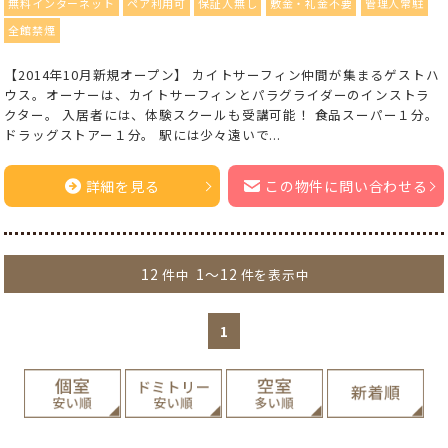
無料インターネット
ペア利用可
保証人無し
敷金・礼金不要
管理人常駐
全館禁煙
【2014年10月新規オープン】 カイトサーフィン仲間が集まるゲストハ
ウス。オーナーは、カイトサーフィンとパラグライダーのインストラ
クター。 入居者には、体験スクールも受講可能！ 食品スーパー１分。
ドラッグストアー１分。 駅には少々遠いで...
詳細を見る
この物件に問い合わせる
12
1～12
件中
件を表示中
1