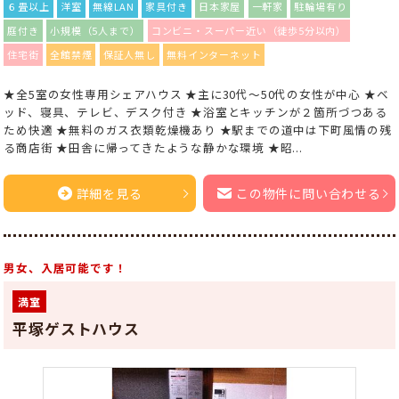
６畳以上
洋室
無線LAN
家具付き
日本家屋
一軒家
駐輪場有り
庭付き
小規模（5人まで）
コンビニ・スーパー近い（徒歩5分以内）
住宅街
全館禁煙
保証人無し
無料インターネット
★全5室の女性専用シェアハウス ★主に30代〜50代の女性が中心 ★ベ
ッド、寝具、テレビ、デスク付き ★浴室とキッチンが２箇所づつある
ため快適 ★無料のガス衣類乾燥機あり ★駅までの道中は下町風情の残
る商店街 ★田舎に帰ってきたような静かな環境 ★昭...
詳細を見る
この物件に問い合わせる
男女、入居可能です！
満室
平塚ゲストハウス