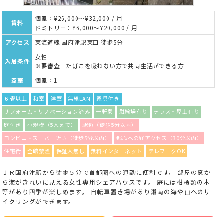
個室：¥26,000～¥32,000 / 月
賃料
ドミトリー：¥6,000～¥20,000 / 月
アクセス
東海道線 国府津駅東口 徒歩5分
女性
入居条件
※要審査 たばこを吸わない方で共同生活ができる方
空室
個室：1
６畳以上
和室
洋室
無線LAN
家具付き
リフォーム・リノベーション済み
一軒家
駐輪場有り
テラス・屋上有り
庭付き
小規模（5人まで）
駅近（徒歩5分以内）
コンビニ・スーパー近い（徒歩5分以内）
都心への好アクセス（30分以内）
住宅街
全館禁煙
保証人無し
無料インターネット
テレワークOK
ＪＲ国府津駅から徒歩５分で首都圏への通勤に便利です。 部屋の窓か
ら海がきれいに見える女性専用シェアハウスです。 庭には柑橘類の木
等があり四季が楽しめます。 自転車置き場があり湘南の海や山へのサ
イクリングができます。