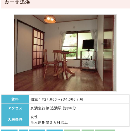
カーサ追浜
賃料
個室：¥27,000～¥34,000 / 月
アクセス
京浜急行線 追浜駅 徒歩8分
女性
入居条件
※入居期間３ヵ月以上