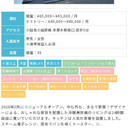
個室：¥65,000～¥65,000 / 月
賃料
ドミトリー：¥40,000～¥40,000 / 月
アクセス
小田急小田原線 本厚木駅南口 徒歩5分
男性 / 女性
入居条件
※連帯保証人必須
空室
個室：36
６畳以上
洋室
無線LAN
家具付き
リフォーム・リノベーション済み
駐輪場有り
大規模（20人以上）
オートロック
駅近（徒歩5分以内）
コンビニ・スーパー近い（徒歩5分以内）
住宅街
全館禁煙
管理人常駐
敷金・礼金不要
ペア利用可
無料インターネット
友人の出入り可
テレワークOK
2020年2月にリニューアルオープン。中も外も、まるで新築！デザイナ
ーによる、おしゃれな家具を配置した冷暖房完備のリビングは24時間
自由に寛いでいただけます。キッチンは人気の家電を設置しました。
スチーム電子レンジ、蒸気でパンを焼くトースター、シ...