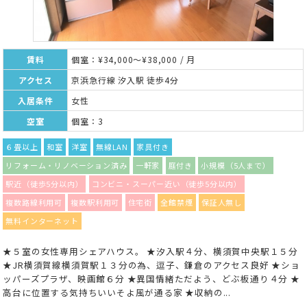
賃料
個室：¥34,000～¥38,000 / 月
アクセス
京浜急行線 汐入駅 徒歩4分
入居条件
女性
空室
個室：3
６畳以上
和室
洋室
無線LAN
家具付き
リフォーム・リノベーション済み
一軒家
庭付き
小規模（5人まで）
駅近（徒歩5分以内）
コンビニ・スーパー近い（徒歩5分以内）
複数路線利用可
複数駅利用可
住宅街
全館禁煙
保証人無し
無料インターネット
★５室の女性専用シェアハウス。 ★汐入駅４分、横須賀中央駅１５分
★JR横須賀線横須賀駅１３分の為、逗子、鎌倉のアクセス良好 ★ショ
ッパーズプラザ、映画館６分 ★異国情緒ただよう、どぶ板通り４分 ★
高台に位置する気持ちいいそよ風が通る家 ★収納の...