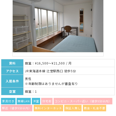
賃料
個室：¥16,500～¥21,500 / 月
アクセス
JR東海道本線 辻堂駅西口 徒歩5分
男性
入居条件
※年齢制限はありませんが審査有り
空室
個室：1
家具付き
無線LAN
洋室
住宅街
コンビニ・スーパー近い（徒歩5分以内）
駅近（徒歩5分以内）
無料インターネット
保証人無し
敷金・礼金不要