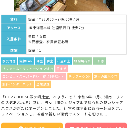
賃料
個室：¥39,000～¥46,000 / 月
アクセス
JR東海道本線 辻堂駅西口 徒歩7分
男性 / 女性
入居条件
※要審査、家賃保証必須
空室
個室：1
家具付き
無線LAN
洋室
和室
６畳以上
駐輪場有り
一軒家
リフォーム・リノベーション済み
住宅街
コンビニ・スーパー近い（徒歩5分以内）
テレワークOK
友人の出入り可
無料インターネット
全館禁煙
「COZY HOUSE茅ヶ崎辻堂」へようこそ！ 令和6年11月、湘南エリア
の活気あふれる辻堂に、男女共用のカジュアルで居心地の良いシェア
ハウスが新たにオープンしました。辻堂の住宅街にある一軒家をフル
リノベーションし、若者や新しい環境でスタートを切りた...