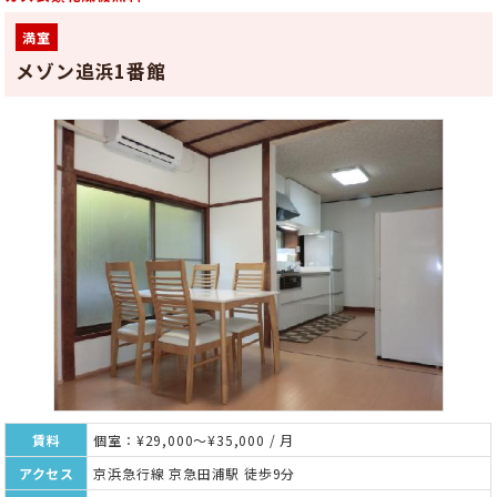
満室
メゾン追浜1番館
賃料
個室：¥29,000～¥35,000 / 月
アクセス
京浜急行線 京急田浦駅 徒歩9分