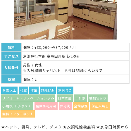
賃料
個室：¥33,000～¥37,000 / 月
アクセス
京浜急行本線 京急田浦駅 徒歩9分
男性 / 女性
入居条件
※入居期間３ヶ月以上 男性は35歳くらいまで
空室
個室：2
６畳以上
和室
洋室
無線LAN
家具付き
リフォーム・リノベーション済み
日本家屋
一軒家
駐輪場有り
小規模（5人まで）
複数駅利用可
住宅街
全館禁煙
保証人無し
無料インターネット
★ベット、寝具、テレビ、デスク ★衣類乾燥機無料 ★京急田浦駅から