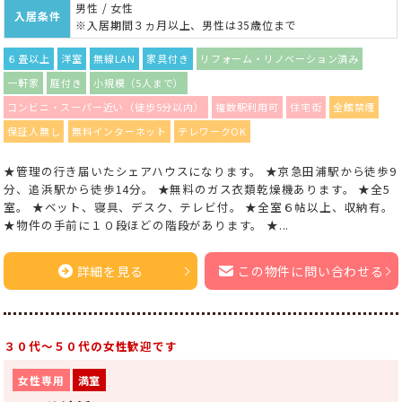
男性 / 女性
入居条件
※入居期間３ヵ月以上、男性は35歳位まで
６畳以上
洋室
無線LAN
家具付き
リフォーム・リノベーション済み
一軒家
庭付き
小規模（5人まで）
コンビニ・スーパー近い（徒歩5分以内）
複数駅利用可
住宅街
全館禁煙
保証人無し
無料インターネット
テレワークOK
★管理の行き届いたシェアハウスになります。 ★京急田浦駅から徒歩9
分、追浜駅から徒歩14分。 ★無料のガス衣類乾燥機あります。 ★全5
室。 ★ベット、寝具、デスク、テレビ付。 ★全室６帖以上、収納有。
★物件の手前に１０段ほどの階段があります。 ★...
詳細を見る
この物件に問い合わせる
３０代〜５０代の女性歓迎です
女性専用
満室