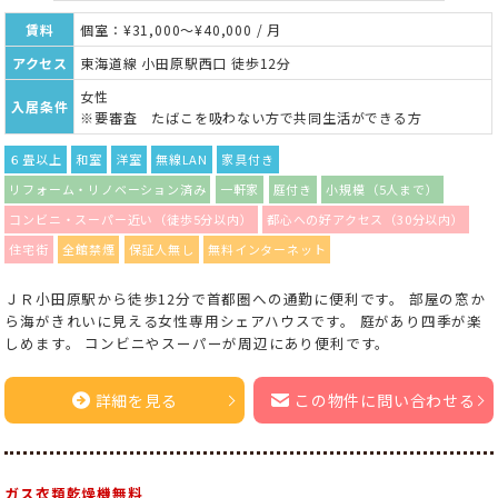
賃料
個室：¥31,000～¥40,000 / 月
アクセス
東海道線 小田原駅西口 徒歩12分
女性
入居条件
※要審査 たばこを吸わない方で共同生活ができる方
６畳以上
和室
洋室
無線LAN
家具付き
リフォーム・リノベーション済み
一軒家
庭付き
小規模（5人まで）
コンビニ・スーパー近い（徒歩5分以内）
都心への好アクセス（30分以内）
住宅街
全館禁煙
保証人無し
無料インターネット
ＪＲ小田原駅から徒歩12分で首都圏への通勤に便利です。 部屋の窓か
ら海がきれいに見える女性専用シェアハウスです。 庭があり四季が楽
しめます。 コンビニやスーパーが周辺にあり便利です。
詳細を見る
この物件に問い合わせる
ガス衣類乾燥機無料