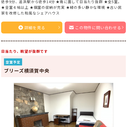
徒歩9分、追浜駅から徒歩14分 ★南に面して日当たり抜群 ★全5室。
★全室６帖以上 ★個室の収納が充実 ★緑の多い静かな環境 ★古い民
家を改修した和風なシェアハウス
詳細を見る
この物件に問い合わせる
日当たり、眺望が抜群です
空室予定
ブリーズ横須賀中央