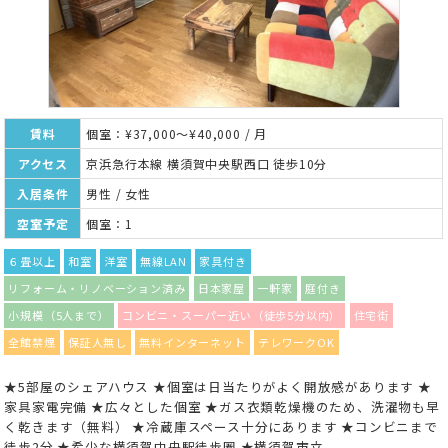
賃料
個室：¥37,000～¥40,000 / 月
アクセス
京浜急行本線 横須賀中央駅西口 徒歩10分
入居条件
男性 / 女性
空室予定
個室：1
６畳以上
和室
洋室
無線LAN
家具付き
リフォーム・リノベーション済み
日本家屋
一軒家
庭付き
小規模（5人まで）
コンビニ・スーパー近い（徒歩5分以内）
住宅街
全館禁煙
保証人無し
無料インターネット
テレワークOK
★5部屋のシェアハウス ★個室は日当たりがよく開放感があります ★
家具家電完備 ★広々とした個室 ★ガス衣類乾燥機のため、洗濯物も早
く乾きます（無料） ★冷蔵庫スペース十分にあります ★コンビニまで
徒歩2分 ★希少な横須賀中央駅徒歩圏 ★横須賀市立...