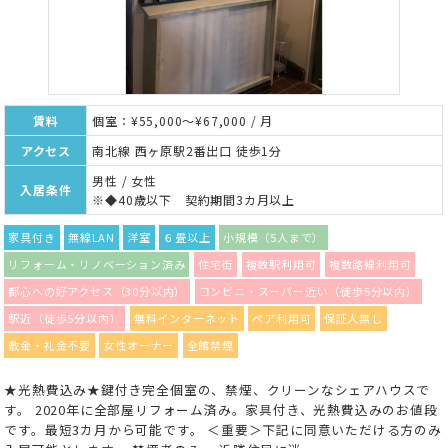
賃料
個室：¥55,000～¥67,000 / 月
アクセス
南北線 西ヶ原駅2番出口 徒歩1分
男性 / 女性
入居条件
※◆40歳以下 契約期間3カ月以上
家具付き
無線LAN
洋室
６畳以上
小規模（5人まで）
リフォーム・リノベーション済み
住宅街
複数駅利用可
複数路線利用可
都心への好アクセス（30分以内）
コンビニ・スーパー近い（徒歩5分以内）
駅近（徒歩5分以内）
無料インターネット
ペア利用可
保証人無し
敷金・礼金不要
女性オーナー
全館禁煙
★光熱費込み★鍵付き完全個室の、禁煙、クリーンなシェアハウスで
す。 2020年に全部屋リフォーム済み。家具付き、光熱費込みのお値段
です。最短3カ月から可能です。 ＜重要＞下記に同意いただける方のみ