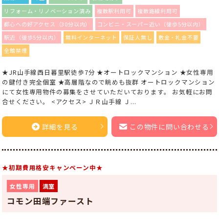
リフォーム・リノベーション済み
複数駅利用可
複数路線利用可
都心への好アクセス（30分以内）
コンビニ・スーパー近い（徒歩5分以内）
駅近（徒歩5分以内）
無料インターネット
保証人無し
敷金・礼金不要
全館禁煙
★JR山手線西日暮里駅徒歩7分 ★オートロックマンション ★女性専用
の鍵付き完全個室 ★高層階なので眺めも抜群 オートロックマンション
にて女性専用物件の募集をさせていただいております。 お気軽にお問
合せください。 <アクセス> ＪＲ山手線 Ｊ...
詳細を見る
この物件に問い合わせる
★初期費用格安キャンペーン中★
女性専用
満室
コモン田端ファースト