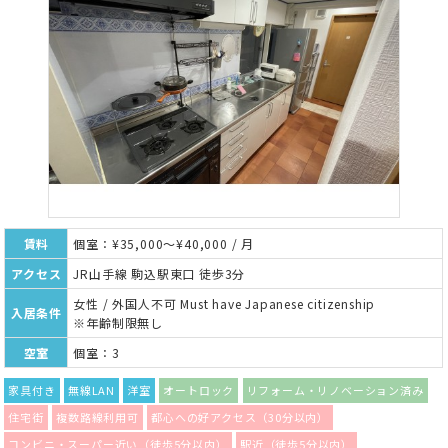
賃料
個室：¥35,000～¥40,000 / 月
アクセス
JR山手線 駒込駅東口 徒歩3分
女性 / 外国人不可 Must have Japanese citizenship
入居条件
※年齢制限無し
空室
個室：3
家具付き
無線LAN
洋室
オートロック
リフォーム・リノベーション済み
住宅街
複数路線利用可
都心への好アクセス（30分以内）
コンビニ・スーパー近い（徒歩5分以内）
駅近（徒歩5分以内）