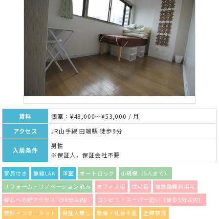
賃料
個室：¥48,000～¥53,000 / 月
アクセス
JR山手線 田端駅 徒歩9分
男性
入居条件
※保証人、保証会社不要
家具付き
無線LAN
洋室
オートロック
小規模（5人まで）
リフォーム・リノベーション済み
オフィス街
住宅街
複数路線利用可
都心への好アクセス（30分以内）
コンビニ・スーパー近い（徒歩5分以内）
無料インターネット
保証人無し
敷金・礼金不要
全館禁煙