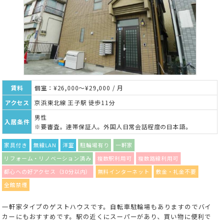
賃料
個室：¥26,000～¥29,000 / 月
アクセス
京浜東北線 王子駅 徒歩11分
男性
入居条件
※要審査。連帯保証人。外国人日常会話程度の日本語。
家具付き
無線LAN
洋室
駐輪場有り
一軒家
リフォーム・リノベーション済み
複数駅利用可
複数路線利用可
都心への好アクセス（30分以内）
無料インターネット
敷金・礼金不要
全館禁煙
一軒家タイプのゲストハウスです。自転車駐輪場もありますのでバイ
カーにもおすすめです。駅の近くにスーパーがあり、買い物に便利で