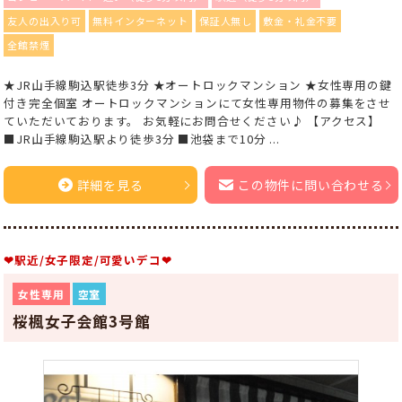
友人の出入り可
無料インターネット
保証人無し
敷金・礼金不要
全館禁煙
★JR山手線駒込駅徒歩3分 ★オートロックマンション ★女性専用の鍵
付き完全個室 オートロックマンションにて女性専用物件の募集をさせ
ていただいております。 お気軽にお問合せください♪ 【アクセス】
■JR山手線駒込駅より徒歩3分 ■池袋まで10分 ...
詳細を見る
この物件に問い合わせる
❤駅近/女子限定/可愛いデコ❤
女性専用
空室
桜楓女子会館3号館