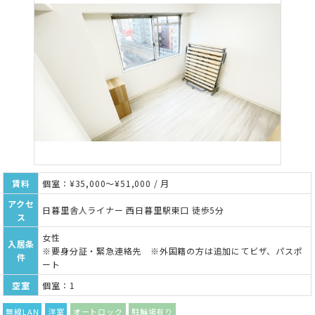
賃料
個室：¥35,000～¥51,000 / 月
アクセ
日暮里舎人ライナー 西日暮里駅東口 徒歩5分
ス
女性
入居条
※要身分証・緊急連絡先 ※外国籍の方は追加にてビザ、パスポ
件
ート
空室
個室：1
無線LAN
洋室
オートロック
駐輪場有り