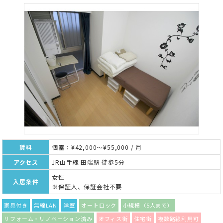
賃料
個室：¥42,000～¥55,000 / 月
アクセス
JR山手線 田端駅 徒歩5分
女性
入居条件
※保証人、保証会社不要
家具付き
無線LAN
洋室
オートロック
小規模（5人まで）
リフォーム・リノベーション済み
オフィス街
住宅街
複数路線利用可