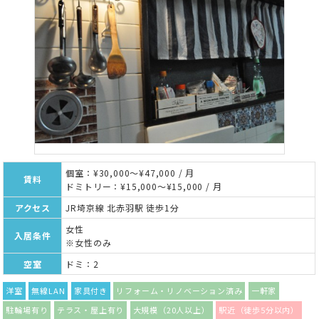
個室：¥30,000～¥47,000 / 月
賃料
ドミトリー：¥15,000～¥15,000 / 月
アクセス
JR埼京線 北赤羽駅 徒歩1分
女性
入居条件
※女性のみ
空室
ドミ：2
洋室
無線LAN
家具付き
リフォーム・リノベーション済み
一軒家
駐輪場有り
テラス・屋上有り
大規模（20人以上）
駅近（徒歩5分以内）