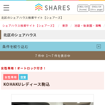
toggle
ENGLISH
ENGLISH
(home)
(this page)
navigation
北区のシェアハウス検索サイト【シェアーズ】
シェアハウス検索サイト【シェアーズ】
東京
池袋・後楽園・巣鴨
北区のシェアハウス
条件を絞り込む
7
1～7
件中
件を表示中
女性専用！オートロック付き！
女性専用
空室
KOHAKUレディース駒込