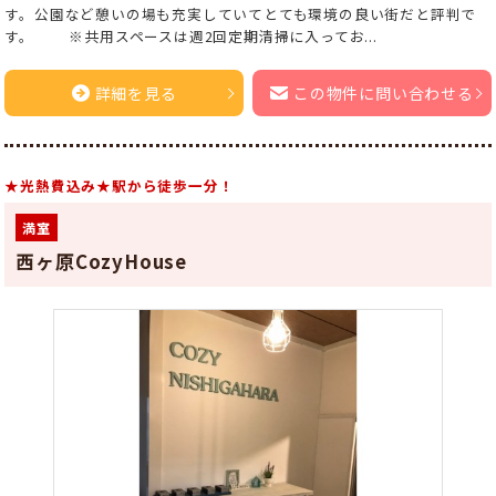
す。公園など憩いの場も充実していてとても環境の良い街だと評判で
す。 ※共用スペースは週2回定期清掃に入ってお...
詳細を見る
この物件に問い合わせる
★光熱費込み★駅から徒歩一分！
満室
西ヶ原CozyHouse