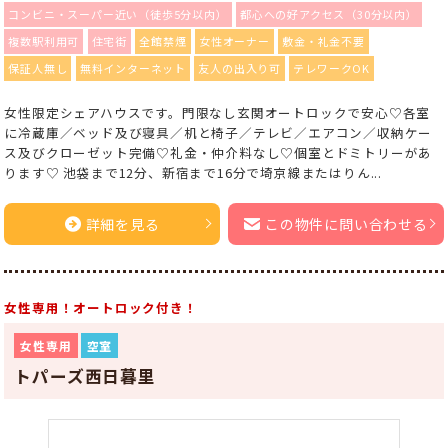
コンビニ・スーパー近い（徒歩5分以内）
都心への好アクセス（30分以内）
複数駅利用可
住宅街
全館禁煙
女性オーナー
敷金・礼金不要
保証人無し
無料インターネット
友人の出入り可
テレワークOK
女性限定シェアハウスです。門限なし玄関オートロックで安心♡各室
に冷蔵庫／ベッド及び寝具／机と椅子／テレビ／エアコン／収納ケー
ス及びクローゼット完備♡礼金・仲介料なし♡個室とドミトリーがあ
ります♡ 池袋まで12分、新宿まで16分で埼京線またはりん...
詳細を見る
この物件に問い合わせる
女性専用！オートロック付き！
女性専用
空室
トパーズ西日暮里