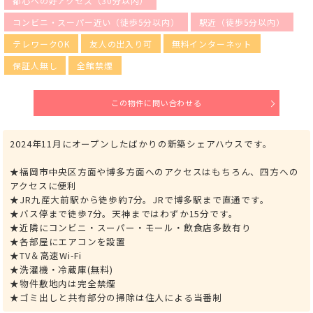
都心への好アクセス（30分以内）
コンビニ・スーパー近い（徒歩5分以内）
駅近（徒歩5分以内）
テレワークOK
友人の出入り可
無料インターネット
保証人無し
全館禁煙
この物件に問い合わせる
2024年11月にオープンしたばかりの新築シェアハウスです。
★福岡市中央区方面や博多方面へのアクセスはもちろん、四方への
アクセスに便利
★JR九産大前駅から徒歩約7分。JRで博多駅まで直通です。
★バス停まで徒歩7分。天神まではわずか15分です。
★近隣にコンビニ・スーパー・モール・飲食店多数有り
★各部屋にエアコンを設置
★TV＆高速Wi-Fi
★洗濯機・冷蔵庫(無料)
★物件敷地内は完全禁煙
★ゴミ出しと共有部分の掃除は住人による当番制