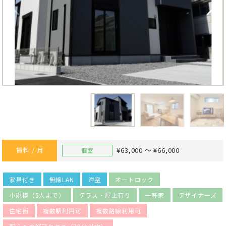
賃料 / 月
¥63,000 ～ ¥66,000
個室
家具付き
無線LAN
洋室
オートロック
小規模（5人まで）
テラス・屋上有り
一軒家
デザイナーズ
住宅街
複数駅利用可
複数路線利用可