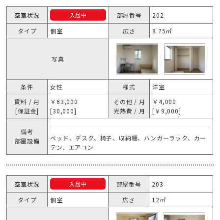
空室状況
部屋番号
202
入居中
タイプ
個室
広さ
8.75㎡
写真
条件
女性
様式
洋室
賃料 / 月
￥63,000
その他 / 月
￥4,000
[保証金]
[30,000]
光熱費 / 月
[￥9,000]
備考
ベッド、デスク、椅子、収納棚、ハンガーラック、カー
部屋設備
テン、エアコン
空室状況
部屋番号
203
入居中
タイプ
個室
広さ
12㎡