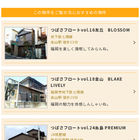
この物件をご覧の方におすすめの物件
つばさフロートvol.16友丘 BLOSSOM
地下鉄七隈線
金山駅 徒歩13分
福岡を楽しく満喫してみらんね。
つばさフロートvol.18金山 BLAKE
LIVELY
福岡市地下鉄七隈線
金山駅 徒歩10分
福岡の魅力を体感しんしゃいね。
つばさフロートvol.24糸島 PREMIUM
JR筑肥線
筑前前原駅 徒歩9分