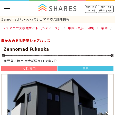
toggle
ENGLISH
ENGLISH
(home)
(this page)
navigation
Zennomad Fukuokaのシェアハウス詳細情報
シェアハウス検索サイト【シェアーズ】
中国・九州・沖縄
福岡
温かみのある新築シェアハウス
Zennomad Fukuoka
鹿児島本線 九産大前駅東口 徒歩7分
女性専用
空室