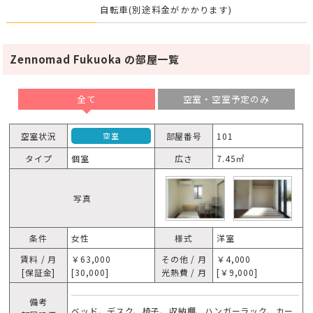
自転車(別途料金がかかります)
Zennomad Fukuoka の部屋一覧
全て
空室・空室予定のみ
空室状況
部屋番号
101
空室
タイプ
個室
広さ
7.45㎡
写真
条件
女性
様式
洋室
賃料 / 月
￥63,000
その他 / 月
￥4,000
[保証金]
[30,000]
光熱費 / 月
[￥9,000]
備考
ベッド、デスク、椅子、収納棚、ハンガーラック、カー