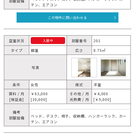
部屋設備
テン、エアコン
この物件に問い合わせる
空室状況
部屋番号
201
入居中
タイプ
個室
広さ
8.75㎡
写真
条件
女性
様式
洋室
賃料 / 月
￥63,000
その他 / 月
￥4,000
[保証金]
[30,000]
光熱費 / 月
[￥9,000]
備考
ベッド、デスク、椅子、収納棚、ハンガーラック、カー
部屋設備
テン、エアコン