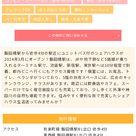
コンビニ・スーパー近い（徒歩5分以内）
駅近（徒歩5分以内）
テレワークOK
友人の出入り可
無料インターネット
ペア利用可
保証人無し
敷金・礼金不要
この物件に問い合わせる
飯田橋駅から徒歩4分の駅近にユニットバス付のシェアハウスが
2024年3月にオープン！飯田橋駅は、JRや地下鉄など5路線が乗り
入れるターミナル駅で、池袋駅、新宿駅、東京駅へは10分程度で到
着、都内どこへ行くにもアクセス最強です！個室には、お風呂、ト
イレ、ベランダがついており、5階の共有スペースには、広めのキッ
チンラウンジ、テラスがあります。周辺には飲食店やカフェ、スー
パーだけでなく複合施設なども充実しており、少し歩くと外濠や神
田川の自然も堪能できます。住みやすく便利な街で充実したシェア
ハウス生活送ってみませんか？
物件情報
アクセス
有楽町線 飯田橋駅B1出口 徒歩4分
東西線 飯田橋駅B1出口 徒歩4分