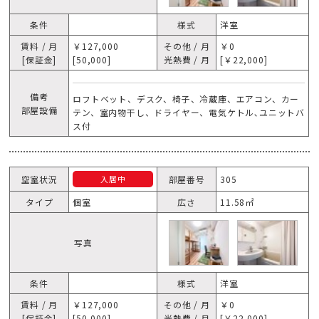
条件
様式
洋室
賃料 / 月
￥127,000
その他 / 月
￥0
[保証金]
[50,000]
光熱費 / 月
[￥22,000]
備考
ロフトベット、デスク、椅子、冷蔵庫、エアコン、カー
部屋設備
テン、室内物干し、ドライヤー、電気ケトル､ユニットバ
ス付
空室状況
部屋番号
305
入居中
タイプ
個室
広さ
11.58㎡
写真
条件
様式
洋室
賃料 / 月
￥127,000
その他 / 月
￥0
[保証金]
[50,000]
光熱費 / 月
[￥22,000]