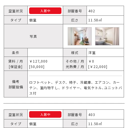
空室状況
部屋番号
402
入居中
タイプ
個室
広さ
11.58㎡
写真
条件
様式
洋室
賃料 / 月
￥127,000
その他 / 月
￥0
[保証金]
[50,000]
光熱費 / 月
[￥22,000]
備考
ロフトベット、デスク、椅子、冷蔵庫、エアコン、カー
部屋設備
テン、室内物干し、ドライヤー、電気ケトル､ユニットバ
ス付
空室状況
部屋番号
403
入居中
タイプ
個室
広さ
11.58㎡