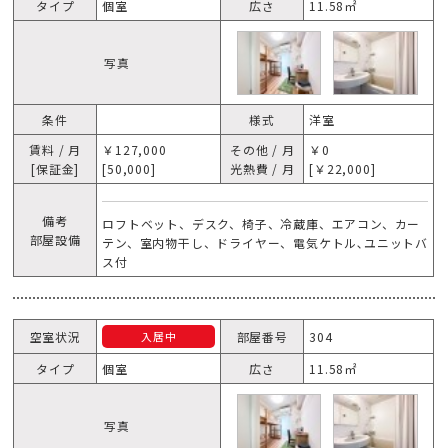
タイプ
個室
広さ
11.58㎡
写真
条件
様式
洋室
賃料 / 月
￥127,000
その他 / 月
￥0
[保証金]
[50,000]
光熱費 / 月
[￥22,000]
備考
ロフトベット、デスク、椅子、冷蔵庫、エアコン、カー
部屋設備
テン、室内物干し、ドライヤー、電気ケトル､ユニットバ
ス付
空室状況
部屋番号
304
入居中
タイプ
個室
広さ
11.58㎡
写真