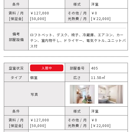
条件
様式
洋室
賃料 / 月
￥127,000
その他 / 月
￥0
[保証金]
[50,000]
光熱費 / 月
[￥22,000]
備考
ロフトベット、デスク、椅子、冷蔵庫、エアコン、カー
部屋設備
テン、室内物干し、ドライヤー、電気ケトル､ユニットバ
ス付
空室状況
部屋番号
405
入居中
タイプ
個室
広さ
11.58㎡
写真
条件
様式
洋室
賃料 / 月
￥127,000
その他 / 月
￥0
[保証金]
[50,000]
光熱費 / 月
[￥22,000]