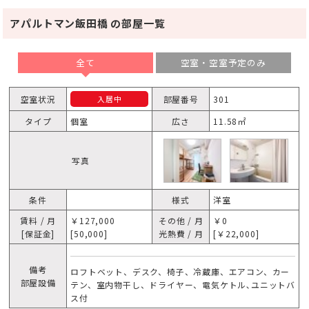
アパルトマン飯田橋 の部屋一覧
全て
空室・空室予定のみ
空室状況
部屋番号
301
入居中
タイプ
個室
広さ
11.58㎡
写真
条件
様式
洋室
賃料 / 月
￥127,000
その他 / 月
￥0
[保証金]
[50,000]
光熱費 / 月
[￥22,000]
備考
ロフトベット、デスク、椅子、冷蔵庫、エアコン、カー
部屋設備
テン、室内物干し、ドライヤー、電気ケトル､ユニットバ
ス付