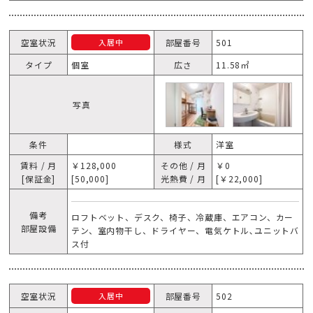
空室状況
部屋番号
501
入居中
タイプ
個室
広さ
11.58㎡
写真
条件
様式
洋室
賃料 / 月
￥128,000
その他 / 月
￥0
[保証金]
[50,000]
光熱費 / 月
[￥22,000]
備考
ロフトベット、デスク、椅子、冷蔵庫、エアコン、カー
部屋設備
テン、室内物干し、ドライヤー、電気ケトル､ユニットバ
ス付
空室状況
部屋番号
502
入居中