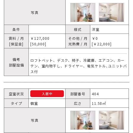
写真
条件
様式
洋室
賃料 / 月
￥127,000
その他 / 月
￥0
[保証金]
[50,000]
光熱費 / 月
[￥22,000]
備考
ロフトベット、デスク、椅子、冷蔵庫、エアコン、カー
部屋設備
テン、室内物干し、ドライヤー、電気ケトル､ユニットバ
ス付
空室状況
部屋番号
404
入居中
タイプ
個室
広さ
11.58㎡
写真