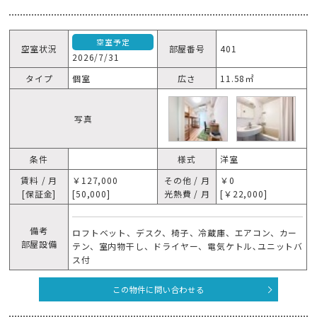
空室予定
空室状況
部屋番号
401
2026/7/31
タイプ
個室
広さ
11.58㎡
写真
条件
様式
洋室
賃料 / 月
￥127,000
その他 / 月
￥0
[保証金]
[50,000]
光熱費 / 月
[￥22,000]
備考
ロフトベット、デスク、椅子、冷蔵庫、エアコン、カー
部屋設備
テン、室内物干し、ドライヤー、電気ケトル､ユニットバ
ス付
この物件に問い合わせる