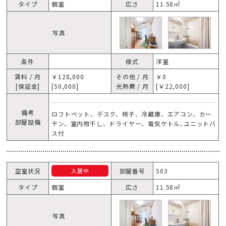
タイプ
個室
広さ
11.58㎡
写真
条件
様式
洋室
賃料 / 月
￥128,000
その他 / 月
￥0
[保証金]
[50,000]
光熱費 / 月
[￥22,000]
備考
ロフトベット、デスク、椅子、冷蔵庫、エアコン、カー
部屋設備
テン、室内物干し、ドライヤー、電気ケトル､ユニットバ
ス付
空室状況
部屋番号
503
入居中
タイプ
個室
広さ
11.58㎡
写真