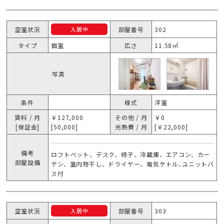
空室状況
部屋番号
302
入居中
タイプ
個室
広さ
11.58㎡
写真
条件
様式
洋室
賃料 / 月
￥127,000
その他 / 月
￥0
[保証金]
[50,000]
光熱費 / 月
[￥22,000]
備考
ロフトベット、デスク、椅子、冷蔵庫、エアコン、カー
部屋設備
テン、室内物干し、ドライヤー、電気ケトル､ユニットバ
ス付
空室状況
部屋番号
303
入居中