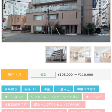
賃料 / 月
¥108,000 ～ ¥110,000
個室
家具付き
無線LAN
洋室
６畳以上
専用バス付き
オートロック
リフォーム・リノベーション済み
オフィス街
複数路線利用可
都心への好アクセス（30分以内）