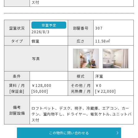
ス付
空室予定
空室状況
部屋番号
307
2026/8/3
タイプ
個室
広さ
11.58㎡
写真
条件
様式
洋室
賃料 / 月
￥128,000
その他 / 月
￥0
[保証金]
[50,000]
光熱費 / 月
[￥22,000]
備考
ロフトベット、デスク、椅子、冷蔵庫、エアコン、カー
部屋設備
テン、室内物干し、ドライヤー、電気ケトル､ユニットバ
ス付
この物件に問い合わせる