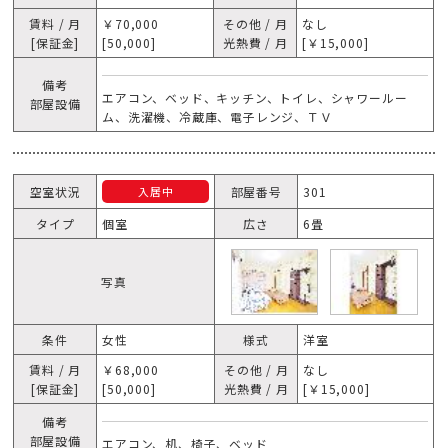
賃料 / 月
￥70,000
その他 / 月
なし
[保証金]
[50,000]
光熱費 / 月
[￥15,000]
備考
エアコン、ベッド、キッチン、トイレ、シャワールー
部屋設備
ム、洗濯機、冷蔵庫、電子レンジ、ＴＶ
空室状況
部屋番号
301
入居中
タイプ
個室
広さ
6畳
写真
条件
女性
様式
洋室
賃料 / 月
￥68,000
その他 / 月
なし
[保証金]
[50,000]
光熱費 / 月
[￥15,000]
備考
部屋設備
エアコン、机、椅子、ベッド