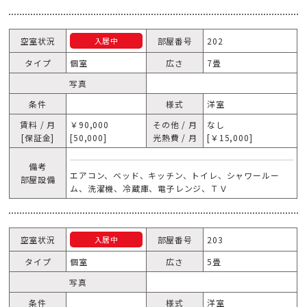
空室状況
部屋番号
202
入居中
タイプ
個室
広さ
7畳
写真
条件
様式
洋室
賃料 / 月
￥90,000
その他 / 月
なし
[保証金]
[50,000]
光熱費 / 月
[￥15,000]
備考
エアコン、ベッド、キッチン、トイレ、シャワールー
部屋設備
ム、洗濯機、冷蔵庫、電子レンジ、ＴＶ
空室状況
部屋番号
203
入居中
タイプ
個室
広さ
5畳
写真
条件
様式
洋室