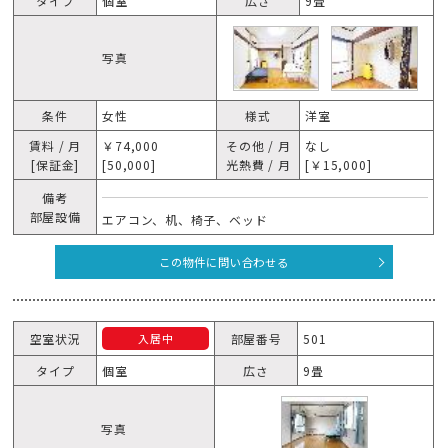
タイプ
個室
広さ
9畳
写真
条件
女性
様式
洋室
賃料 / 月
￥74,000
その他 / 月
なし
[保証金]
[50,000]
光熱費 / 月
[￥15,000]
備考
部屋設備
エアコン、机、椅子、ベッド
この物件に問い合わせる
空室状況
部屋番号
501
入居中
タイプ
個室
広さ
9畳
写真