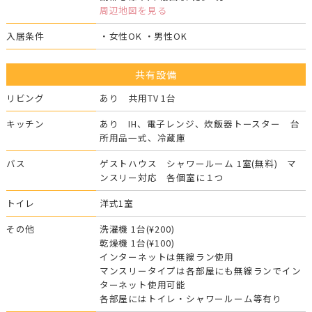
周辺地図を見る
入居条件
・女性OK ・男性OK
共有設備
リビング
あり 共用TV 1台
キッチン
あり IH、電子レンジ、炊飯器トースター 台
所用品一式、冷蔵庫
バス
ゲストハウス シャワールーム 1室(無料) マ
ンスリー対応 各個室に１つ
トイレ
洋式1室
その他
洗濯機 1台(¥200)
乾燥機 1台(¥100)
インターネットは無線ラン使用
マンスリータイプは各部屋にも無線ランでイン
ターネット使用可能
各部屋にはトイレ・シャワールーム等有り