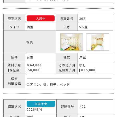
空室状況
部屋番号
302
入居中
タイプ
個室
広さ
5.5畳
写真
条件
女性
様式
洋室
賃料 / 月
￥64,000
その他 / 月
なし
[保証金]
[50,000]
光熱費 / 月
[￥15,000]
備考
部屋設備
エアコン、机、椅子、ベッド
空室予定
空室状況
部屋番号
401
2026/9/4