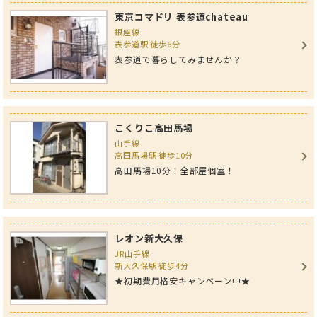
東京コマドリ 表参道chateau
銀座線
表参道駅 徒歩6分
表参道で暮らしてみませんか？
こくりこ高田馬場
山手線
高田馬場駅 徒歩10分
高田馬場10分！全部屋個室！
レオン新大久保
JR山手線
新大久保駅 徒歩4分
★初期費用格安キャンペーン中★