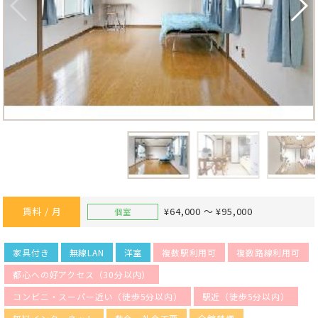
賃料 / 月
¥64,000 ～ ¥95,000
個室
家具付き
無線LAN
洋室
複数駅利用可
複数路線利用可
都心への好アクセス（30分以内）
コンビニ・スーパー近い（徒歩5分以内）
駅近（徒歩5分以内）