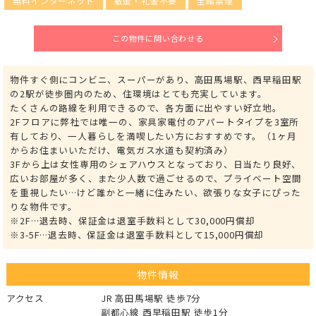
無料インターネット
敷金・礼金不要
全館禁煙
この物件に問い合わせる
物件すぐ側にコンビニ、スーパーがあり、高田馬場駅、西早稲田駅
の2駅が徒歩圏内のため、住環境はとても充実しています。
たくさんの路線を利用できるので、各方面に出やすい好立地。
2Fフロアに弊社では唯一の、家具家電付のアパートタイプを3室所
有しており、一人暮らしを満喫したい方におすすめです。（1ヶ月
からお住まいいただけ、電気ガス水道も契約済み）
3Fから上は女性専用のシェアハウスとなっており、日当たり良好、
広いお部屋が多く、また少人数で過ごせるので、プライベート空間
を重視したい…けど誰かと一緒に住みたい、欲張りな女子にぴった
りな物件です。
※2F…退去時、保証金は退室手数料として30,000円償却
※3-5F…退去時、保証金は退室手数料として15,000円償却
物件情報
アクセス
JR 高田馬場駅 徒歩7分
副都心線 西早稲田駅 徒歩1分