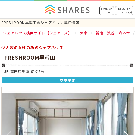
toggle
ENGLISH
ENGLISH
(home)
(this page)
navigation
FRESHROOM早稲田のシェアハウス詳細情報
シェアハウス検索サイト【シェアーズ】
東京
新宿・渋谷・六本木
少人数の女性の為のシェアハウス
FRESHROOM早稲田
JR 高田馬場駅 徒歩7分
空室予定