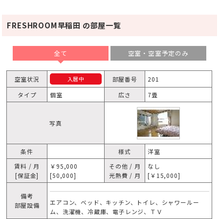
FRESHROOM早稲田 の部屋一覧
全て
空室・空室予定のみ
空室状況
部屋番号
201
入居中
タイプ
個室
広さ
7畳
写真
条件
様式
洋室
賃料 / 月
￥95,000
その他 / 月
なし
[保証金]
[50,000]
光熱費 / 月
[￥15,000]
備考
エアコン、ベッド、キッチン、トイレ、シャワールー
部屋設備
ム、洗濯機、冷蔵庫、電子レンジ、ＴＶ