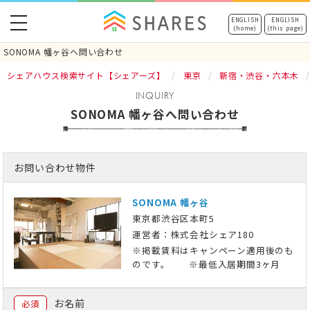
toggle
ENGLISH
ENGLISH
(home)
(this page)
navigation
SONOMA 幡ヶ谷へ問い合わせ
シェアハウス検索サイト【シェアーズ】
東京
新宿・渋谷・六本木
INQUIRY
SONOMA 幡ヶ谷へ問い合わせ
お問い合わせ物件
SONOMA 幡ヶ谷
東京都渋谷区本町5
運営者：株式会社シェア180
※掲載賃料はキャンペーン適用後のも
のです。 ※最低入居期間3ヶ月
お名前
必須