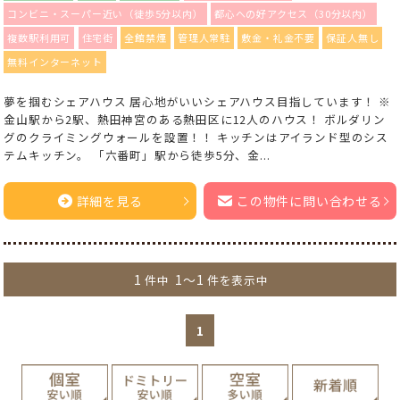
コンビニ・スーパー近い（徒歩5分以内）
都心への好アクセス（30分以内）
複数駅利用可
住宅街
全館禁煙
管理人常駐
敷金・礼金不要
保証人無し
無料インターネット
夢を掴むシェアハウス 居心地がいいシェアハウス目指しています！ ※
金山駅から2駅、熱田神宮のある熱田区に12人のハウス！ ボルダリン
グのクライミングウォールを設置！！ キッチンはアイランド型のシス
テムキッチン。 「六番町」駅から徒歩5分、金...
詳細を見る
この物件に問い合わせる
1
1～1
件中
件を表示中
1