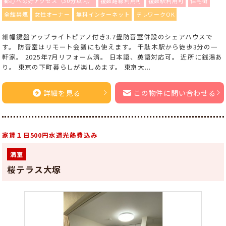
都心への好アクセス（30分以内）
複数路線利用可
複数駅利用可
住宅街
全館禁煙
女性オーナー
無料インターネット
テレワークOK
細幅鍵盤アップライトピアノ付き3.7畳防音室併設のシェアハウスで
す。 防音室はリモート会議にも使えます。 千駄木駅から徒歩3分の一
軒家。 2025年7月リフォーム済。 日本語、英語対応可。 近所に銭湯あ
り。 東京の下町暮らしが楽しめます。 東京大...
詳細を見る
この物件に問い合わせる
家賃１日500円水道光熱費込み
満室
桜テラス大塚