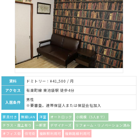
賃料
ドミトリー：¥41,500 / 月
アクセス
有楽町線 東池袋駅 徒歩4分
男性
入居条件
※要審査。連帯保証人または保証会社加入
家具付き
無線LAN
洋室
オートロック
小規模（5人まで）
テラス・屋上有り
一軒家
デザイナーズ
リフォーム・リノベーション済み
オフィス街
住宅街
複数駅利用可
複数路線利用可