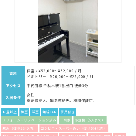
個室：¥52,000～¥52,000 / 月
賃料
ドミトリー：¥26,000～¥28,000 / 月
アクセス
千代田線 千駄木駅1番出口 徒歩3分
女性
入居条件
※要保証人、緊急連絡先。機関保証可。
６畳以上
和室
洋室
無線LAN
家具付き
リフォーム・リノベーション済み
一軒家
小規模（5人まで）
駅近（徒歩5分以内）
コンビニ・スーパー近い（徒歩5分以内）