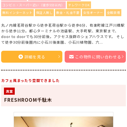
コンビニ・スーパー近い（徒歩5分以内）
テレワークOK
無料インターネット
保証人無し
敷金・礼金不要
女性オーナー
全館禁煙
丸ノ内線茗荷谷駅から徒歩茗荷谷駅から徒歩6分、有楽町線江戸川橋駅
から徒歩11分。都心ターミナルの池袋駅、大手町駅、東京駅まで、
door to doorでも30分前後。アクセス抜群のシェアハウスです。 そし
て徒歩30分前後圏内に小石川後楽園、小石川植物園、六...
詳細を見る
この物件に問い合わせる
カフェ風まったり空間できました
満室
FRESHROOM千駄木