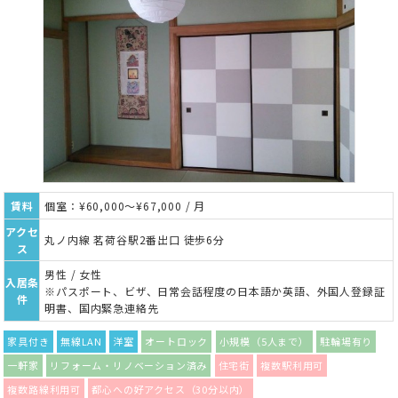
賃料
個室：¥60,000～¥67,000 / 月
アクセ
丸ノ内線 茗荷谷駅2番出口 徒歩6分
ス
男性 / 女性
入居条
※パスポート、ビザ、日常会話程度の日本語か英語、外国人登録証
件
明書、国内緊急連絡先
家具付き
無線LAN
洋室
オートロック
小規模（5人まで）
駐輪場有り
一軒家
リフォーム・リノベーション済み
住宅街
複数駅利用可
複数路線利用可
都心への好アクセス（30分以内）