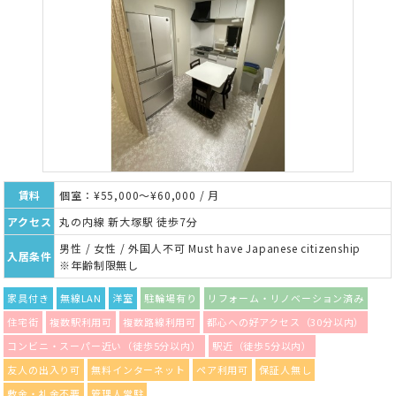
賃料
個室：¥55,000～¥60,000 / 月
アクセス
丸の内線 新大塚駅 徒歩7分
男性 / 女性 / 外国人不可 Must have Japanese citizenship
入居条件
※年齢制限無し
家具付き
無線LAN
洋室
駐輪場有り
リフォーム・リノベーション済み
住宅街
複数駅利用可
複数路線利用可
都心への好アクセス（30分以内）
コンビニ・スーパー近い（徒歩5分以内）
駅近（徒歩5分以内）
友人の出入り可
無料インターネット
ペア利用可
保証人無し
敷金・礼金不要
管理人常駐