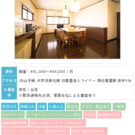
賃料
個室：¥61,000～¥69,000 / 月
アクセス
JR山手線 JR京浜東北線 日暮里舎人ライナー 西日暮里駅 徒歩5分
入居条
男性 / 女性
件
※緊急連絡先必須、管理会社による審査有り
家具付き
無線LAN
洋室
６畳以上
庭付き
テラス・屋上有り
一軒家
デザイナーズ
リフォーム・リノベーション済み
住宅街
複数駅利用可
複数路線利用可
都心への好アクセス（30分以内）
コンビニ・スーパー近い（徒歩5分以内）
駅近（徒歩5分以内）