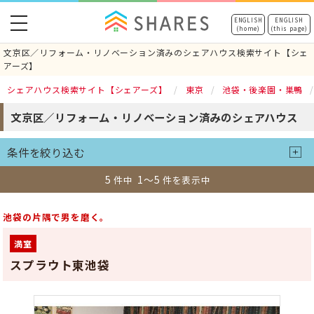
toggle
ENGLISH
ENGLISH
(home)
(this page)
navigation
文京区／リフォーム・リノベーション済みのシェアハウス検索サイト【シェ
アーズ】
シェアハウス検索サイト【シェアーズ】
東京
池袋・後楽園・巣鴨
文京区／リフォーム・リノベーション済みのシェアハウス
条件を絞り込む
5
1～5
件中
件を表示中
池袋の片隅で男を磨く。
満室
スプラウト東池袋