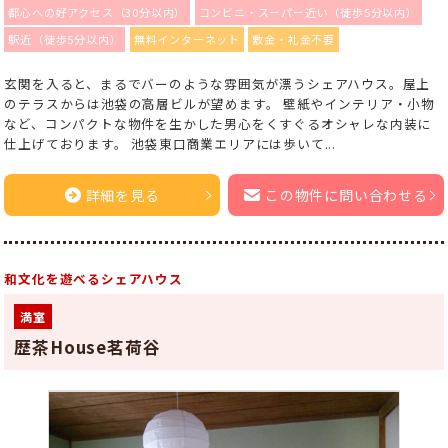
都心への好アクセス（30分以内）
コンビニ・スーパー近い（徒歩5分以内）
駅近（徒歩5分以内）
無料インターネット
敷金・礼金不要
玄関を入ると、まるでバーのような雰囲気が漂うシェアハウス。屋上
のテラスからは池袋の高層ビルが望めます。 壁紙やインテリア・小物
など、コンパクトな物件を生かした男心をくすぐるオシャレな内装に
仕上げております。 池袋東口商業エリアには歩いて...
詳細を見る
この物件に問い合わせる
和文化を遊べるシェアハウス
満室
歴茶House茗荷谷