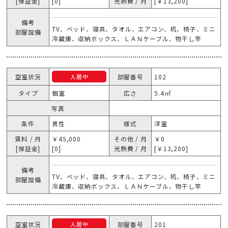
[保証金]
[0]
光熱費 / 月
[￥13,200]
備考
TV、ベッド、寝具、タオル、エアコン、机、椅子、ミニ
部屋設備
冷蔵庫、収納ボックス、ＬＡＮケーブル、物干し竿
空室状況
部屋番号
102
入居中
タイプ
個室
広さ
5.4㎡
写真
条件
男性
様式
洋室
賃料 / 月
￥45,000
その他 / 月
￥0
[保証金]
[0]
光熱費 / 月
[￥13,200]
備考
TV、ベッド、寝具、タオル、エアコン、机、椅子、ミニ
部屋設備
冷蔵庫、収納ボックス、ＬＡＮケーブル、物干し竿
空室状況
部屋番号
201
入居中