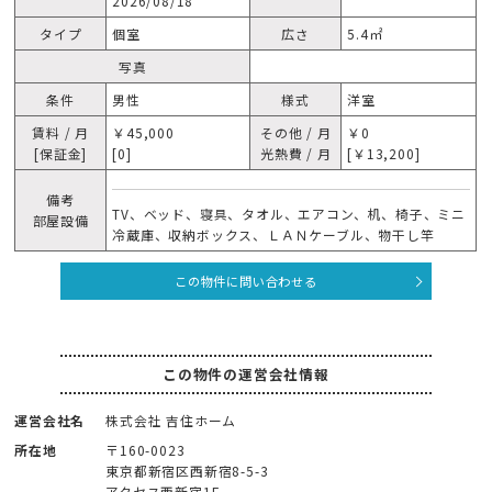
2026/08/18
タイプ
個室
広さ
5.4㎡
写真
条件
男性
様式
洋室
賃料 / 月
￥45,000
その他 / 月
￥0
[保証金]
[0]
光熱費 / 月
[￥13,200]
備考
TV、ベッド、寝具、タオル、エアコン、机、椅子、ミニ
部屋設備
冷蔵庫、収納ボックス、ＬＡＮケーブル、物干し竿
この物件に問い合わせる
この物件の運営会社情報
運営会社名
株式会社 吉住ホーム
所在地
〒160-0023
東京都新宿区西新宿8-5-3
アクセス西新宿1F