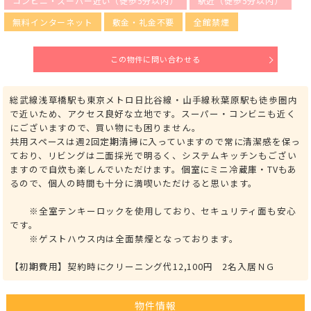
コンビニ・スーパー近い（徒歩5分以内）
駅近（徒歩5分以内）
無料インターネット
敷金・礼金不要
全館禁煙
この物件に問い合わせる
総武線浅草橋駅も東京メトロ日比谷線・山手線秋葉原駅も徒歩圏内
で近いため、アクセス良好な立地です。スーパー・コンビニも近く
にございますので、買い物にも困りません。
共用スペースは週2回定期清掃に入っていますので常に清潔感を保っ
ており、リビングは二面採光で明るく、システムキッチンもござい
ますので自炊も楽しんでいただけます。個室にミニ冷蔵庫・TVもあ
るので、個人の時間も十分に満喫いただけると思います。
※全室テンキーロックを使用しており、セキュリティ面も安心
です。
※ゲストハウス内は全面禁煙となっております。
【初期費用】契約時にクリーニング代12,100円 2名入居ＮＧ
物件情報