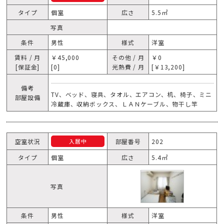
タイプ
個室
広さ
5.5㎡
写真
条件
男性
様式
洋室
賃料 / 月
￥45,000
その他 / 月
￥0
[保証金]
[0]
光熱費 / 月
[￥13,200]
備考
TV、ベッド、寝具、タオル、エアコン、机、椅子、ミニ
部屋設備
冷蔵庫、収納ボックス、ＬＡＮケーブル、物干し竿
空室状況
部屋番号
202
入居中
タイプ
個室
広さ
5.4㎡
写真
条件
男性
様式
洋室