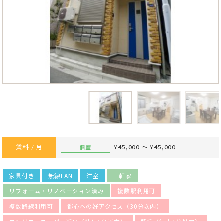
賃料 / 月
¥45,000 ～ ¥45,000
個室
家具付き
無線LAN
洋室
一軒家
リフォーム・リノベーション済み
複数駅利用可
複数路線利用可
都心への好アクセス（30分以内）