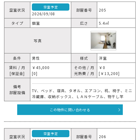
空室予定
空室状況
部屋番号
205
2026/09/08
タイプ
個室
広さ
5.4㎡
写真
条件
男性
様式
洋室
賃料 / 月
￥45,000
その他 / 月
￥0
[保証金]
[0]
光熱費 / 月
[￥13,200]
備考
TV、ベッド、寝具、タオル、エアコン、机、椅子、ミニ
部屋設備
冷蔵庫、収納ボックス、ＬＡＮケーブル、物干し竿
この物件に問い合わせる
空室予定
空室状況
部屋番号
206