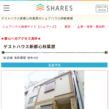
toggle
ENGLISH
(home)
navigation
ゲストハウス新都心秋葉原のシェアハウス詳細情報
シェアハウス検索サイト【シェアーズ】
東京
上野・浅草・錦糸町
★都心へのアクセス良好★
ゲストハウス新都心秋葉原
総武線 浅草橋駅 徒歩4分
空室予定