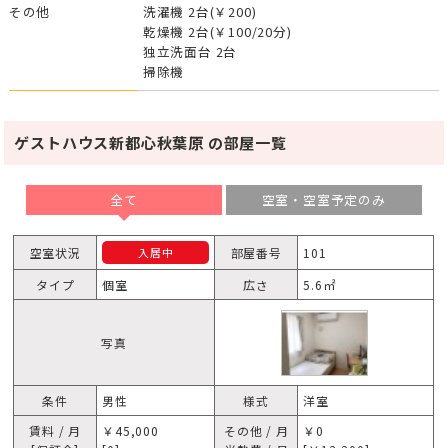
その他
洗濯機 2台(￥200)
乾燥機 2台(￥100/20分)
独立洗面台 2台
掃除機
ゲストハウス新都心秋葉原 の部屋一覧
全て
空室・空室予定のみ
空室状況
部屋番号
101
入居中
タイプ
個室
広さ
5.6㎡
写真
条件
男性
様式
洋室
賃料 / 月
￥45,000
その他 / 月
￥0