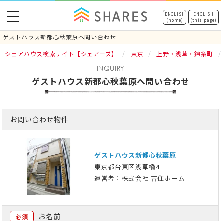
toggle
ENGLISH
ENGLISH
(home)
(this page)
navigation
ゲストハウス新都心秋葉原へ問い合わせ
シェアハウス検索サイト【シェアーズ】
東京
上野・浅草・錦糸町
INQUIRY
ゲストハウス新都心秋葉原へ問い合わせ
お問い合わせ物件
ゲストハウス新都心秋葉原
東京都台東区浅草橋4
運営者：株式会社 吉住ホーム
お名前
必須