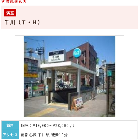
★満員御礼★
満室
千川（Ｔ・Ｈ）
賃料
個室：¥19,900～¥28,000 / 月
アクセス
副都心線 千川駅 徒歩10分