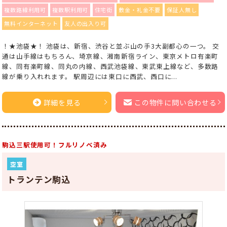
複数路線利用可
複数駅利用可
住宅街
敷金・礼金不要
保証人無し
無料インターネット
友人の出入り可
！★池袋★！ 池袋は、新宿、渋谷と並ぶ山の手3大副都心の一つ。 交
通は山手線はもちろん、埼京線、湘南新宿ライン、東京メトロ有楽町
線、同有楽町線、同丸の内線、西武池袋線、東武東上線など、多数路
線が乗り入れれます。 駅周辺には東口に西武、西口に...
詳細を見る
この物件に問い合わせる
駒込三駅使用可！フルリノベ済み
空室
トランテン駒込