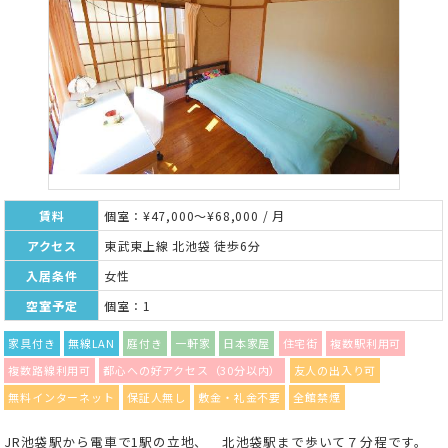
賃料
個室：¥47,000～¥68,000 / 月
アクセス
東武東上線 北池袋 徒歩6分
入居条件
女性
空室予定
個室：1
家具付き
無線LAN
庭付き
一軒家
日本家屋
住宅街
複数駅利用可
複数路線利用可
都心への好アクセス（30分以内）
友人の出入り可
無料インターネット
保証人無し
敷金・礼金不要
全館禁煙
JR池袋駅から電車で1駅の立地、 北池袋駅まで歩いて７分程です。