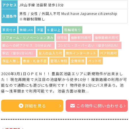
アクセス
JR山手線 池袋駅 徒歩10分
男性 / 女性 / 外国人不可 Must have Japanese citizenship
入居条件
※年齢制限無し
家具付き
無線LAN
洋室
６畳以上
駐輪場有り
リフォーム・リノベーション済み
住宅街
複数駅利用可
複数路線利用可
都心への好アクセス（30分以内）
コンビニ・スーパー近い（徒歩5分以内）
駅近（徒歩5分以内）
友人の出入り可
無料インターネット
ペア利用可
保証人無し
敷金・礼金不要
管理人常駐
全館禁煙
ペット可
2020年3月1日ＯＰＥＮ！！ 豊島区池袋エリアに新規物件が出来まし
た！ 現在再開発で大注目の池袋駅から徒歩10分！ 複数路線の利用が可
能なので通勤にも遊びにも便利です！ 物件徒歩1分にバス停あり。池
袋〜浅草間まで利用可能です。 池袋方面は複数...
詳細を見る
この物件に問い合わせる