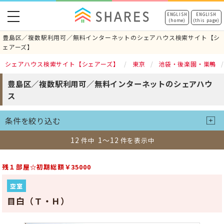
toggle
ENGLISH
ENGLISH
(home)
(this page)
navigation
豊島区／複数駅利用可／無料インターネットのシェアハウス検索サイト【シ
ェアーズ】
シェアハウス検索サイト【シェアーズ】
東京
池袋・後楽園・巣鴨
豊島区／複数駅利用可／無料インターネットのシェアハウ
ス
条件を絞り込む
12
1～12
件中
件を表示中
残１部屋☆初期総額￥35000
空室
目白（Ｔ・Ｈ）