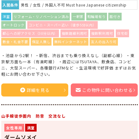
入居条件
男性 / 女性 / 外国人不可 Must have Japanese citizenship
洋室
リフォーム・リノベーション済み
一軒家
駐輪場有り
庭付き
オートロック
コンビニ・スーパー近い（徒歩5分以内）
都心への好アクセス（30分以内）
複数路線利用可
複数駅利用可
住宅街
敷金・礼金不要
保証人無し
無料インターネット
友人の出入り可
・池袋から2駅！ ・新宿、渋谷までも乗り換えなし（副都心線） ・東
京駅方面も一本（有楽町線） ・周辺にはTSUTAYA、飲食店、コンビ
ニ、大型スーパー、各種銀行ATMなど ・生活環境で好評価 まずはお気
軽にお問い合わせ下さい。
詳細を見る
この物件に問い合わせる
山手線徒歩圏内 防音 交流なし
女性専用
満室
ダームソメイ