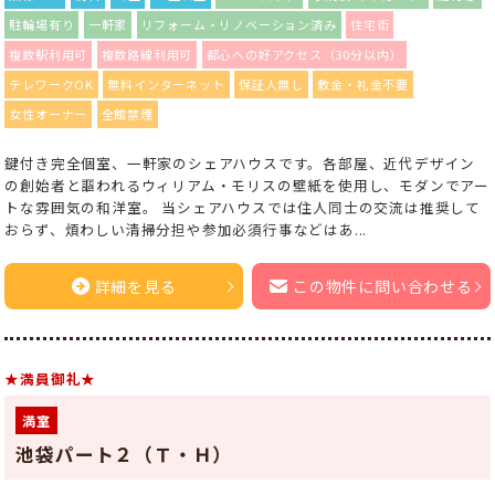
駐輪場有り
一軒家
リフォーム・リノベーション済み
住宅街
複数駅利用可
複数路線利用可
都心への好アクセス（30分以内）
テレワークOK
無料インターネット
保証人無し
敷金・礼金不要
女性オーナー
全館禁煙
鍵付き完全個室、一軒家のシェアハウスです。各部屋、近代デザイン
の創始者と謳われるウィリアム・モリスの壁紙を使用し、モダンでアー
トな雰囲気の和洋室。 当シェアハウスでは住人同士の交流は推奨して
おらず、煩わしい清掃分担や参加必須行事などはあ...
詳細を見る
この物件に問い合わせる
★満員御礼★
満室
池袋パート２（Ｔ・Ｈ）