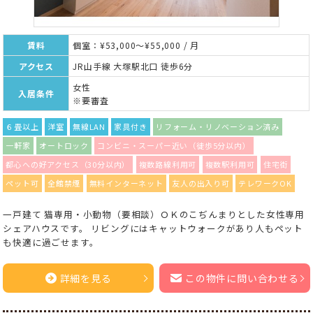
賃料
個室：¥53,000～¥55,000 / 月
アクセス
JR山手線 大塚駅北口 徒歩6分
女性
入居条件
※要審査
６畳以上
洋室
無線LAN
家具付き
リフォーム・リノベーション済み
一軒家
オートロック
コンビニ・スーパー近い（徒歩5分以内）
都心への好アクセス（30分以内）
複数路線利用可
複数駅利用可
住宅街
ペット可
全館禁煙
無料インターネット
友人の出入り可
テレワークOK
一戸建て 猫専用・小動物（要相談）ＯＫのこぢんまりとした女性専用
シェアハウスです。 リビングにはキャットウォークがあり人もペット
も快適に過ごせます。
詳細を見る
この物件に問い合わせる