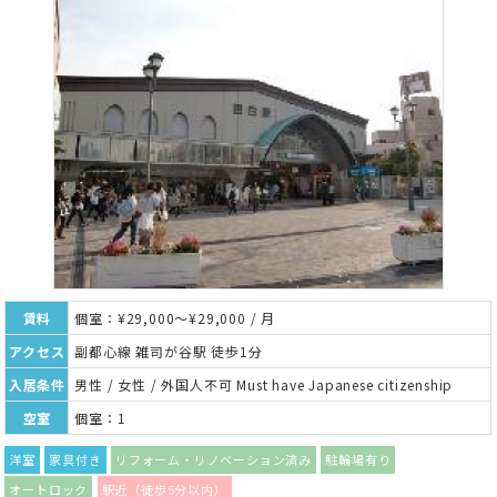
賃料
個室：¥29,000～¥29,000 / 月
アクセス
副都心線 雑司が谷駅 徒歩1分
入居条件
男性 / 女性 / 外国人不可 Must have Japanese citizenship
空室
個室：1
洋室
家具付き
リフォーム・リノベーション済み
駐輪場有り
オートロック
駅近（徒歩5分以内）