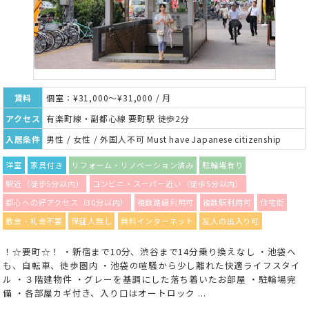
賃料
個室：¥31,000～¥31,000 / 月
アクセス
有楽町線・副都心線 要町駅 徒歩2分
入居条件
男性 / 女性 / 外国人不可 Must have Japanese citizenship
洋室
家具付き
リフォーム・リノベーション済み
駐輪場有り
駅近（徒歩5分以内）
コンビニ・スーパー近い（徒歩5分以内）
都心への好アクセス（30分以内）
複数路線利用可
複数駅利用可
住宅街
敷金・礼金不要
保証人無し
無料インターネット
友人の出入り可
！☆要町☆！ ・新宿まで10分、渋谷まで14分乗り換えなし ・池袋へ
も、自転車、徒歩圏内 ・池袋の喧騒から少し離れた快適ライフスタイ
ル ・３階建物件 ・グレーを基調にした落ち着いたお部屋 ・駐輪場完
備 ・各部屋カギ付き、入り口はオートロック ...