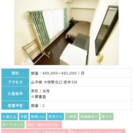
賃料
個室：¥69,000～¥81,000 / 月
アクセス
山手線 大塚駅北口 徒歩3分
男性 / 女性
入居条件
※要審査
空室予定
個室：2
６畳以上
洋室
無線LAN
家具付き
一軒家
駐輪場有り
庭付き
オートロック
駅近（徒歩5分以内）
コンビニ・スーパー近い（徒歩5分以内）
都心への好アクセス（30分以内）