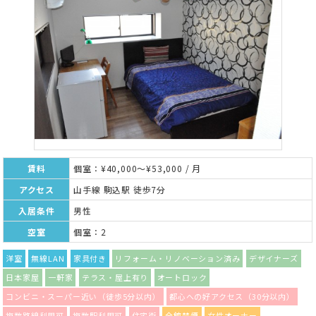
賃料
個室：¥40,000～¥53,000 / 月
アクセス
山手線 駒込駅 徒歩7分
入居条件
男性
空室
個室：2
洋室
無線LAN
家具付き
リフォーム・リノベーション済み
デザイナーズ
日本家屋
一軒家
テラス・屋上有り
オートロック
コンビニ・スーパー近い（徒歩5分以内）
都心への好アクセス（30分以内）
複数路線利用可
複数駅利用可
住宅街
全館禁煙
女性オーナー