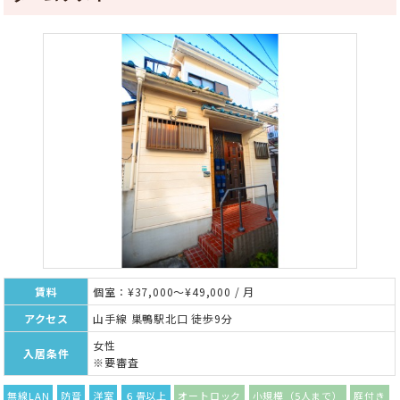
賃料
個室：¥37,000～¥49,000 / 月
アクセス
山手線 巣鴨駅北口 徒歩9分
女性
入居条件
※要審査
無線LAN
防音
洋室
６畳以上
オートロック
小規模（5人まで）
庭付き