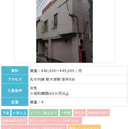
賃料
個室：¥40,000～¥49,000 / 月
アクセス
丸の内線 新大塚駅 徒歩8分
女性
入居条件
※契約期間は6カ月以上
空室
個室：4
洋室
６畳以上
テラス・屋上有り
一軒家
住宅街
複数駅利用可
複数路線利用可
都心への好アクセス（30分以内）
コンビニ・スーパー近い（徒歩5分以内）
無料インターネット