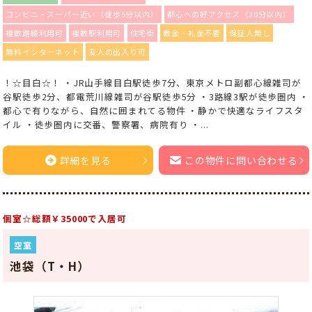
コンビニ・スーパー近い（徒歩5分以内）
都心への好アクセス（30分以内）
複数路線利用可
複数駅利用可
住宅街
敷金・礼金不要
保証人無し
無料インターネット
友人の出入り可
！☆目白☆！ ・JR山手線目白駅徒歩7分、東京メトロ副都心線雑司が
谷駅徒歩2分、都電荒川線雑司が谷駅徒歩5分 ・3路線3駅が徒歩圏内 ・
都心で有りながら、自然に囲まれてる物件 ・静かで快適なライフスタ
イル ・徒歩圏内に交番、警察署、病院有り ・...
詳細を見る
この物件に問い合わせる
個室☆総額￥35000で入居可
空室
池袋（T・H）