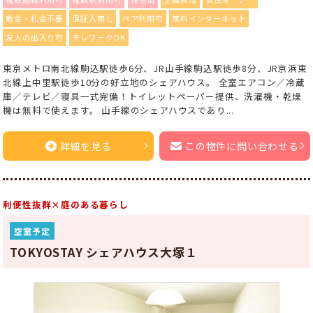
敷金・礼金不要
保証人無し
ペア利用可
無料インターネット
友人の出入り可
テレワークOK
東京メトロ南北線駒込駅徒歩6分、JR山手線駒込駅徒歩8分、JR京浜東
北線上中里駅徒歩10分の好立地のシェアハウス。 全室エアコン／冷蔵
庫／テレビ／寝具一式完備！トイレットペーパー提供、洗濯機・乾燥
機は無料で使えます。 山手線のシェアハウスであり...
詳細を見る
この物件に問い合わせる
利便性抜群×庭のある暮らし
空室予定
TOKYOSTAY シェアハウス大塚１