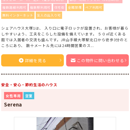
複数路線利用可
複数駅利用可
住宅街
全館禁煙
ペア利用可
無料インターネット
友人の出入り可
シェアハウス大塚1は、 入り口に電子ロックが設置され、お客様が暮ら
しやすいよう、工夫をこらした設備を備えています。 ５０㎡近くある
庭では入居者の交流も盛んです。JR山手線大塚駅北口から徒歩3分のと
ころにあり、 数十メートル先には24時間営業のス...
詳細を見る
この物件に問い合わせる
安全・安心・節約生活のハウス
女性専用
空室
Serena