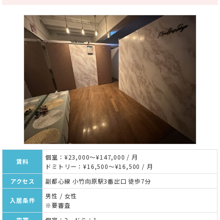
個室：¥23,000～¥147,000 / 月
賃料
ドミトリー：¥16,500～¥16,500 / 月
アクセス
副都心線 小竹向原駅3番出口 徒歩7分
男性 / 女性
入居条件
※要審査
空室
個室：2 ドミ：1