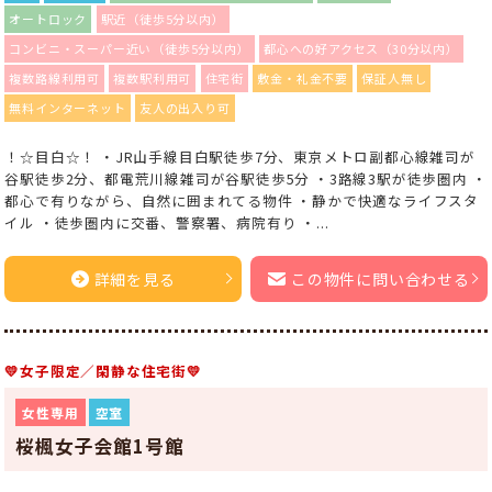
オートロック
駅近（徒歩5分以内）
コンビニ・スーパー近い（徒歩5分以内）
都心への好アクセス（30分以内）
複数路線利用可
複数駅利用可
住宅街
敷金・礼金不要
保証人無し
無料インターネット
友人の出入り可
！☆目白☆！ ・JR山手線目白駅徒歩7分、東京メトロ副都心線雑司が
谷駅徒歩2分、都電荒川線雑司が谷駅徒歩5分 ・3路線3駅が徒歩圏内 ・
都心で有りながら、自然に囲まれてる物件 ・静かで快適なライフスタ
イル ・徒歩圏内に交番、警察署、病院有り ・...
詳細を見る
この物件に問い合わせる
💛女子限定／閑静な住宅街💛
女性専用
空室
桜楓女子会館1号館