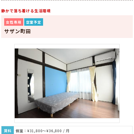
静かで落ち着ける生活環境
女性専用
空室予定
サザン町田
賃料
個室：¥31,800～¥36,800 / 月