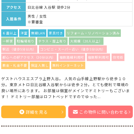
アクセス
日比谷線 入谷駅 徒歩2分
男性 / 女性
入居条件
※要審査
６畳以上
洋室
無線LAN
家具付き
リフォーム・リノベーション済み
一軒家
駐輪場有り
テラス・屋上有り
大規模（20人以上）
駅近（徒歩5分以内）
コンビニ・スーパー近い（徒歩5分以内）
都心への好アクセス（30分以内）
複数路線利用可
複数駅利用可
住宅街
敷金・礼金不要
保証人無し
無料インターネット
ゲストハウスエスプラ上野入谷。 人気の山手線上野駅から徒歩１０
分。東京メトロ日比谷線入谷駅からは徒歩２分。とても便利で環境の
良い場所にあります。 お部屋は個室がメインでドミトリーもございま
す！ ドミトリー部屋はロフトベッドですのでゆった...
詳細を見る
この物件に問い合わせる