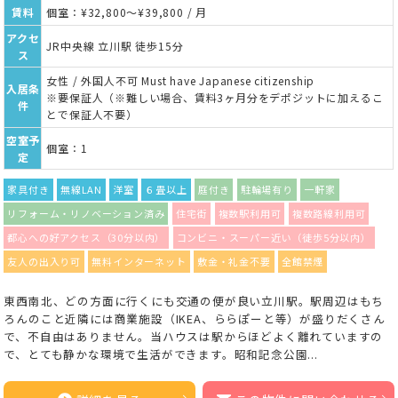
賃料
個室：¥32,800～¥39,800 / 月
アクセ
JR中央線 立川駅 徒歩15分
ス
女性 / 外国人不可 Must have Japanese citizenship
入居条
※要保証人（※難しい場合、賃料3ヶ月分をデポジットに加えるこ
件
とで保証人不要）
空室予
個室：1
定
家具付き
無線LAN
洋室
６畳以上
庭付き
駐輪場有り
一軒家
リフォーム・リノベーション済み
住宅街
複数駅利用可
複数路線利用可
都心への好アクセス（30分以内）
コンビニ・スーパー近い（徒歩5分以内）
友人の出入り可
無料インターネット
敷金・礼金不要
全館禁煙
東西南北、どの方面に行くにも交通の便が良い立川駅。駅周辺はもち
ろんのこと近隣には商業施設（IKEA、ららぽーと等）が盛りだくさん
で、不自由はありません。当ハウスは駅からほどよく離れていますの
で、とても静かな環境で生活ができます。昭和記念公園...