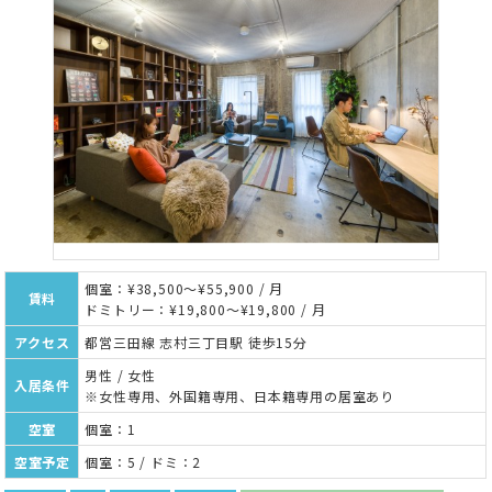
個室：¥38,500～¥55,900 / 月
賃料
ドミトリー：¥19,800～¥19,800 / 月
アクセス
都営三田線 志村三丁目駅 徒歩15分
男性 / 女性
入居条件
※女性専用、外国籍専用、日本籍専用の居室あり
空室
個室：1
空室予定
個室：5 / ドミ：2