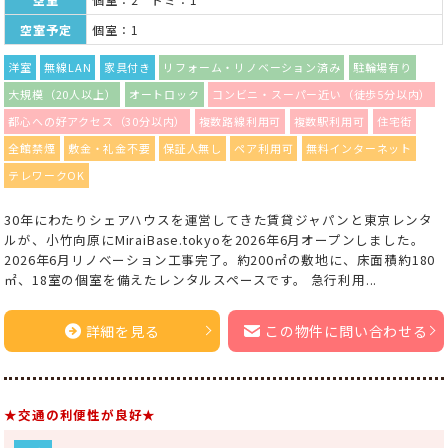
空室予定
個室：1
洋室
無線LAN
家具付き
リフォーム・リノベーション済み
駐輪場有り
大規模（20人以上）
オートロック
コンビニ・スーパー近い（徒歩5分以内）
都心への好アクセス（30分以内）
複数路線利用可
複数駅利用可
住宅街
全館禁煙
敷金・礼金不要
保証人無し
ペア利用可
無料インターネット
テレワークOK
30年にわたりシェアハウスを運営してきた賃貸ジャパンと東京レンタ
ルが、小竹向原にMiraiBase.tokyoを2026年6月オープンしました。
2026年6月リノベーション工事完了。約200㎡の敷地に、床面積約180
㎡、18室の個室を備えたレンタルスペースです。 急行利用...
詳細を見る
この物件に問い合わせる
★交通の利便性が良好★