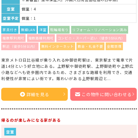
空室
個室：4
空室予定
個室：1
家具付き
無線LAN
洋室
駐輪場有り
リフォーム・リノベーション済み
複数駅利用可
複数路線利用可
コンビニ・スーパー近い（徒歩5分以内）
駅近（徒歩5分以内）
無料インターネット
敷金・礼金不要
全館禁煙
東京メトロ日比谷線が乗り入れる仲御徒町駅は、東京駅まで電車で片
道14分という好立地にある。上野駅や御徒町駅、上野御徒町や上野広
小路などへも徒歩圏内であるため、さまざまな路線を利用でき、交通
利便性が非常によい街です。賑わいがある上野駅周辺と...
詳細を見る
この物件に問い合わせる
帰るのが楽しみになる家がある
空室