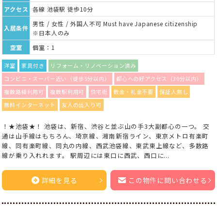
アクセス
各線 池袋駅 徒歩10分
男性 / 女性 / 外国人不可 Must have Japanese citizenship
入居条件
※日本人のみ
空室
個室：1
洋室
家具付き
リフォーム・リノベーション済み
コンビニ・スーパー近い（徒歩5分以内）
都心への好アクセス（30分以内）
複数路線利用可
複数駅利用可
住宅街
敷金・礼金不要
保証人無し
無料インターネット
友人の出入り可
！★池袋★！ 池袋は、新宿、渋谷と並ぶ山の手3大副都心の一つ。 交
通は山手線はもちろん、埼京線、湘南新宿ライン、東京メトロ有楽町
線、同有楽町線、同丸の内線、西武池袋線、東武東上線など、多数路
線が乗り入れれます。 駅周辺には東口に西武、西口に...
詳細を見る
この物件に問い合わせる