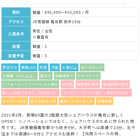
賃料
個室：¥50,000～¥55,000 / 月
アクセス
JR常磐線 亀有駅 徒歩10分
男性 / 女性
入居条件
※審査有
空室
個室：5
空室予定
個室：5
家具付き
無線LAN
防音
洋室
６畳以上
オートロック
大規模（20人以上）
庭付き
駐輪場有り
デザイナーズ
リフォーム・リノベーション済み
住宅街
複数駅利用可
複数路線利用可
都心への好アクセス（30分以内）
コンビニ・スーパー近い（徒歩5分以内）
テレワークOK
友人の出入り可
無料インターネット
全館禁煙
2021年3月、新築80室の2階建大型シェアハウスが亀有に新しく
OPEN！ リノベーションではなく、シェアハウスのために作られた物
件です。 JR常磐線亀有駅から徒歩9分、大手町へは直通で23分、北千
住までは直通6〜8分とアクセスも抜群！ 【共用スペースの特...