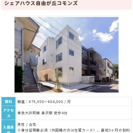
シェアハウス自由が丘コモンズ
賃料
個室：¥79,000～¥84,000 / 月
アクセ
東急大井町線 奥沢駅 徒歩4分
ス
男性 / 女性
入居条
※身分証明書必須（外国籍の方は在留カード）。最短3ヶ月の契約
件