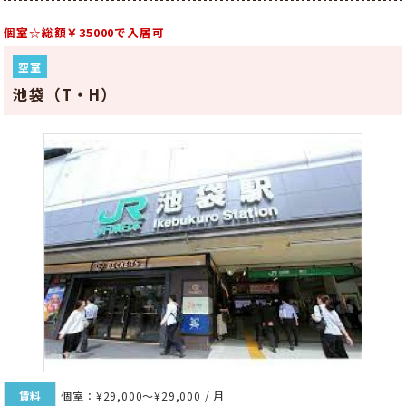
個室☆総額￥35000で入居可
空室
池袋（T・H）
賃料
個室：¥29,000～¥29,000 / 月