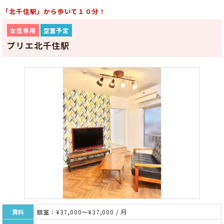
「北千住駅」から歩いて１０分！
女性専用
空室予定
プリエ北千住駅
賃料
個室：¥37,000～¥37,000 / 月