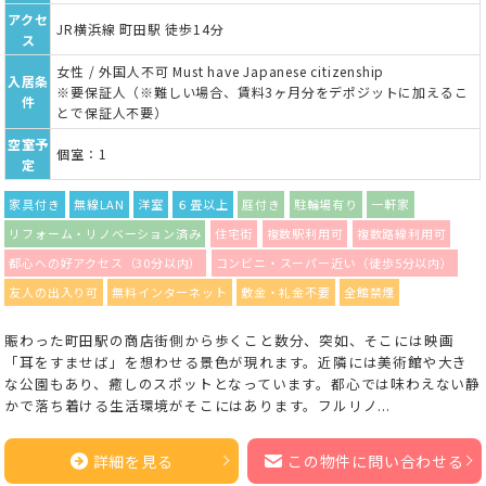
アクセ
JR横浜線 町田駅 徒歩14分
ス
女性 / 外国人不可 Must have Japanese citizenship
入居条
※要保証人（※難しい場合、賃料3ヶ月分をデポジットに加えるこ
件
とで保証人不要）
空室予
個室：1
定
家具付き
無線LAN
洋室
６畳以上
庭付き
駐輪場有り
一軒家
リフォーム・リノベーション済み
住宅街
複数駅利用可
複数路線利用可
都心への好アクセス（30分以内）
コンビニ・スーパー近い（徒歩5分以内）
友人の出入り可
無料インターネット
敷金・礼金不要
全館禁煙
賑わった町田駅の商店街側から歩くこと数分、突如、そこには映画
「耳をすませば」を想わせる景色が現れます。近隣には美術館や大き
な公園もあり、癒しのスポットとなっています。都心では味わえない静
かで落ち着ける生活環境がそこにはあります。フルリノ...
詳細を見る
この物件に問い合わせる