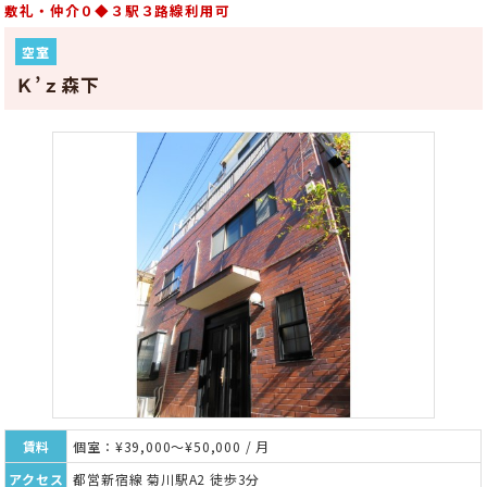
敷礼・仲介０◆３駅３路線利用可
空室
Ｋ’ｚ森下
賃料
個室：¥39,000～¥50,000 / 月
アクセス
都営新宿線 菊川駅A2 徒歩3分