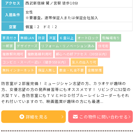
アクセス
西武新宿線 鷺ノ宮駅 徒歩10分
女性
入居条件
※要審査。連帯保証人または保証会社加入
空室
個室：2 ドミ：2
家具付き
無線LAN
防音
洋室
６畳以上
オートロック
駐輪場有り
一軒家
デザイナーズ
リフォーム・リノベーション済み
住宅街
複数駅利用可
複数路線利用可
都心への好アクセス（30分以内）
コンビニ・スーパー近い（徒歩5分以内）
友人の出入り可
無料インターネット
保証人無し
敷金・礼金不要
全館禁煙
防音室が２部屋完備！ ミュージシャン志望の方、カラオケが趣味の
方、女優志望の方の発声練習等にもオススメです！ リビングに52型の
大型ＴＶ、各防音室にもＴＶとＨＤＤ付ブルーレイレコーダーもそれ
ぞれ付いていますので、映画鑑賞が趣味の方にも最適...
詳細を見る
この物件に問い合わせる