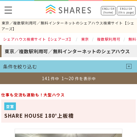
toggle
ENGLISH
ENGLISH
(home)
(this page)
navigation
東京／複数駅利用可／無料インターネットのシェアハウス検索サイト【シェ
アーズ】
シェアハウス検索サイト【シェアーズ】
東京
複数駅利用可
無料
東京／複数駅利用可／無料インターネットのシェアハウス
条件を絞り込む
141
1～20
件中
件を表示中
仕事も交流も運動も！大型ハウス
空室
SHARE HOUSE 180°上板橋