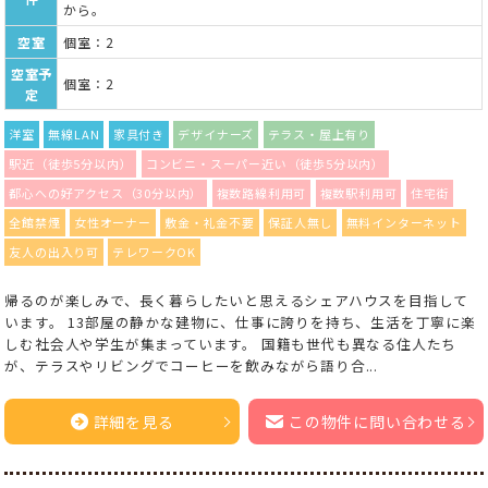
から。
空室
個室：2
空室予
個室：2
定
洋室
無線LAN
家具付き
デザイナーズ
テラス・屋上有り
駅近（徒歩5分以内）
コンビニ・スーパー近い（徒歩5分以内）
都心への好アクセス（30分以内）
複数路線利用可
複数駅利用可
住宅街
全館禁煙
女性オーナー
敷金・礼金不要
保証人無し
無料インターネット
友人の出入り可
テレワークOK
帰るのが楽しみで、長く暮らしたいと思えるシェアハウスを目指して
います。 13部屋の静かな建物に、仕事に誇りを持ち、生活を丁寧に楽
しむ社会人や学生が集まっています。 国籍も世代も異なる住人たち
が、テラスやリビングでコーヒーを飲みながら語り合...
詳細を見る
この物件に問い合わせる