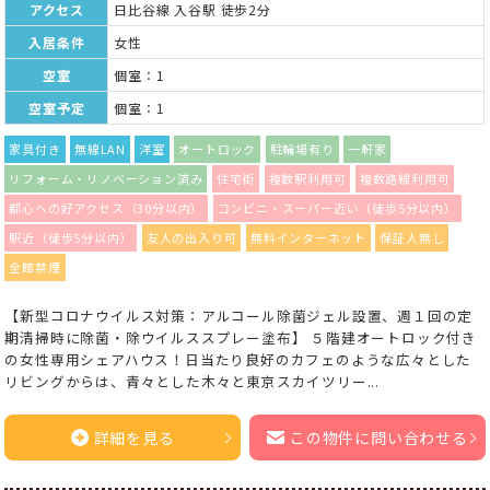
アクセス
日比谷線 入谷駅 徒歩2分
入居条件
女性
空室
個室：1
空室予定
個室：1
家具付き
無線LAN
洋室
オートロック
駐輪場有り
一軒家
リフォーム・リノベーション済み
住宅街
複数駅利用可
複数路線利用可
都心への好アクセス（30分以内）
コンビニ・スーパー近い（徒歩5分以内）
駅近（徒歩5分以内）
友人の出入り可
無料インターネット
保証人無し
全館禁煙
【新型コロナウイルス対策：アルコール除菌ジェル設置、週１回の定
期清掃時に除菌・除ウイルススプレー塗布】 ５階建オートロック付き
の女性専用シェアハウス！日当たり良好のカフェのような広々とした
リビングからは、青々とした木々と東京スカイツリー...
詳細を見る
この物件に問い合わせる