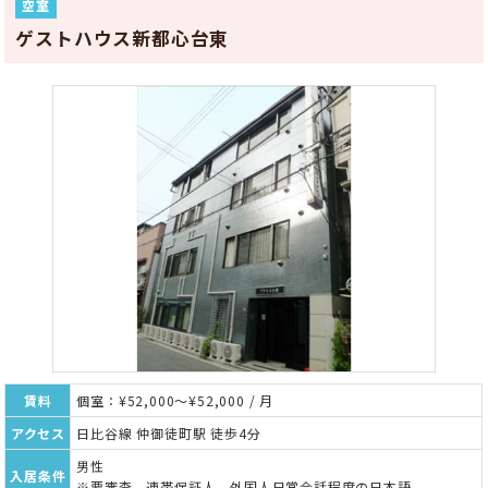
空室
ゲストハウス新都心台東
賃料
個室：¥52,000～¥52,000 / 月
アクセス
日比谷線 仲御徒町駅 徒歩4分
男性
入居条件
※要審査。連帯保証人。外国人日常会話程度の日本語。