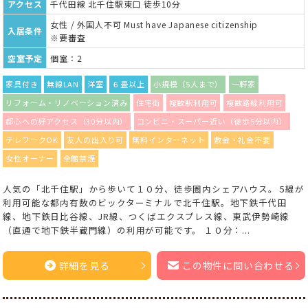
アクセス
千代田線 北千住駅東口 徒歩10分
女性 / 外国人不可 Must have Japanese citizenship
入居条件
※要審査
空室予定
個室：2
家具付き
無線LAN
洋室
６畳以上
小規模（5人まで）
一軒家
リフォーム・リノベーション済み
住宅街
複数駅利用可
複数路線利用可
都心への好アクセス（30分以内）
コンビニ・スーパー近い（徒歩5分以内）
テレワークOK
友人の出入り可
無料インターネット
敷金・礼金不要
女性オーナー
全館禁煙
人気の「北千住駅」から歩いて１０分、徒歩圏内シェアハウス。 5線が
利用可能な都内有数のビックターミナルで北千住駅。地下鉄千代田
線、地下鉄日比谷線、JR線、つくばエクスプレス線、東武伊勢崎線
（直通で地下鉄半蔵門線）の利用が可能です。 １０分：...
詳細を見る
この物件に問い合わせる