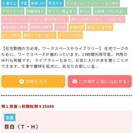
６畳以上
洋室
無線LAN
家具付き
リフォーム・リノベーション済み
デザイナーズ
駐輪場有り
テラス・屋上有り
庭付き
大規模（20人以上）
コンビニ・スーパー近い（徒歩5分以内）
都心への好アクセス（30分以内）
複数路線利用可
複数駅利用可
住宅街
全館禁煙
敷金・礼金不要
ペア利用可
無料インターネット
テレワークOK
【在宅勤務の方必見。ワークスペースやライブラリー】 在宅ワークの
ために、ワークスペースが備わっています。24時間利用可能、共用の
WiFiも完備です。 ライブラリーもあり、お気に入りの本を置くことが
できます。仕事や趣味を起点に、あなたの新しい生...
詳細を見る
この物件に問い合わせる
残１部屋☆初期総額￥35000
空室
目白（Ｔ・Ｈ）