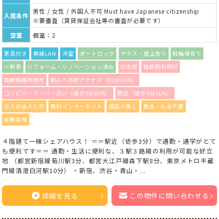
男性 / 女性 / 外国人不可 Must have Japanese citizenship
入居条件
※要審査（賃貸保証会社等の審査が必要です）
空室
個室：2
家具付き
無線LAN
洋室
オートロック
テラス・屋上有り
駐輪場有り
一軒家
リフォーム・リノベーション済み
住宅街
複数駅利用可
複数路線利用可
都心への好アクセス（30分以内）
コンビニ・スーパー近い（徒歩5分以内）
駅近（徒歩5分以内）
友人の出入り可
無料インターネット
保証人無し
敷金・礼金不要
全館禁煙
４階建て一棟シェアハウス！ ＝＝駅近（徒歩3分）で通勤・通学がとて
も便利です＝＝ 通勤・生活に便利な、３駅３路線の利用が可能な好立
地 （都営新宿線菊川駅3分、都営大江戸線森下駅8分、東京メトロ半蔵
門線清澄白河駅10分） ・新宿、渋谷・青山・...
詳細を見る
この物件に問い合わせる