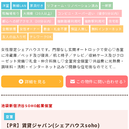
洋室
無線LAN
家具付き
リフォーム・リノベーション済み
一軒家
駐輪場有り
大規模（20人以上）
コンビニ・スーパー近い（徒歩5分以内）
都心への好アクセス（30分以内）
複数路線利用可
複数駅利用可
住宅街
全館禁煙
女性オーナー
敷金・礼金不要
保証人無し
無料インターネット
友人の出入り可
テレワークOK
女性限定シェアハウスです。門限なし玄関オートロックで安心♡各室
に冷蔵庫／ベッド及び寝具／机と椅子／テレビ／収納ケース及びクロ
ーゼット完備♡礼金・仲介料無し♡全室完全個室♡共益費に光熱費・
調味料・洗剤・インターネット込み♡閑静な住宅街なのでとて...
詳細を見る
この物件に問い合わせる
池袋新宿渋谷SOHO起業個室
空室
【PR】賃貸ジャパン(シェアハウスsoho)