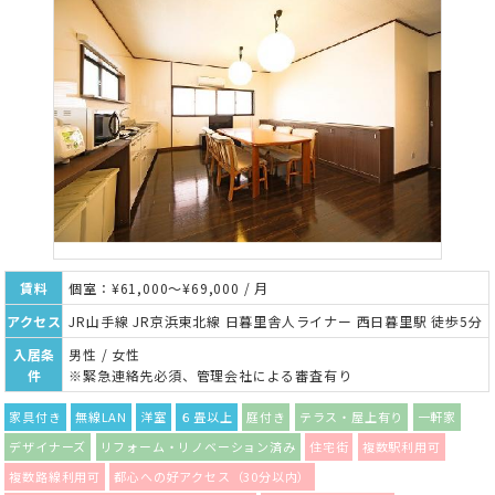
賃料
個室：¥61,000～¥69,000 / 月
アクセス
JR山手線 JR京浜東北線 日暮里舎人ライナー 西日暮里駅 徒歩5分
入居条
男性 / 女性
件
※緊急連絡先必須、管理会社による審査有り
家具付き
無線LAN
洋室
６畳以上
庭付き
テラス・屋上有り
一軒家
デザイナーズ
リフォーム・リノベーション済み
住宅街
複数駅利用可
複数路線利用可
都心への好アクセス（30分以内）