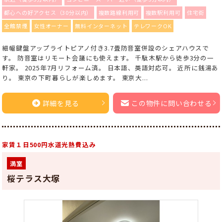
都心への好アクセス（30分以内）
複数路線利用可
複数駅利用可
住宅街
全館禁煙
女性オーナー
無料インターネット
テレワークOK
細幅鍵盤アップライトピアノ付き3.7畳防音室併設のシェアハウスで
す。 防音室はリモート会議にも使えます。 千駄木駅から徒歩3分の一
軒家。 2025年7月リフォーム済。 日本語、英語対応可。 近所に銭湯あ
り。 東京の下町暮らしが楽しめます。 東京大...
詳細を見る
この物件に問い合わせる
家賃１日500円水道光熱費込み
満室
桜テラス大塚