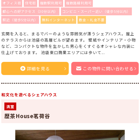
オフィス街
住宅街
複数駅利用可
複数路線利用可
都心への好アクセス（30分以内）
コンビニ・スーパー近い（徒歩5分以内）
駅近（徒歩5分以内）
無料インターネット
敷金・礼金不要
玄関を入ると、まるでバーのような雰囲気が漂うシェアハウス。屋上
のテラスからは池袋の高層ビルが望めます。 壁紙やインテリア・小物
など、コンパクトな物件を生かした男心をくすぐるオシャレな内装に
仕上げております。 池袋東口商業エリアには歩いて...
詳細を見る
この物件に問い合わせる
和文化を遊べるシェアハウス
満室
歴茶House茗荷谷