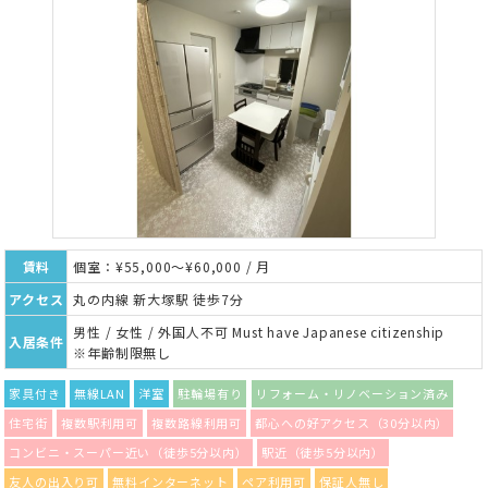
賃料
個室：¥55,000～¥60,000 / 月
アクセス
丸の内線 新大塚駅 徒歩7分
男性 / 女性 / 外国人不可 Must have Japanese citizenship
入居条件
※年齢制限無し
家具付き
無線LAN
洋室
駐輪場有り
リフォーム・リノベーション済み
住宅街
複数駅利用可
複数路線利用可
都心への好アクセス（30分以内）
コンビニ・スーパー近い（徒歩5分以内）
駅近（徒歩5分以内）
友人の出入り可
無料インターネット
ペア利用可
保証人無し