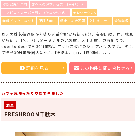
複数路線利用可
都心への好アクセス（30分以内）
コンビニ・スーパー近い（徒歩5分以内）
テレワークOK
無料インターネット
保証人無し
敷金・礼金不要
女性オーナー
全館禁煙
丸ノ内線茗荷谷駅から徒歩茗荷谷駅から徒歩6分、有楽町線江戸川橋駅
から徒歩11分。都心ターミナルの池袋駅、大手町駅、東京駅まで、
door to doorでも30分前後。アクセス抜群のシェアハウスです。 そし
て徒歩30分前後圏内に小石川後楽園、小石川植物園、六...
詳細を見る
この物件に問い合わせる
カフェ風まったり空間できました
満室
FRESHROOM千駄木