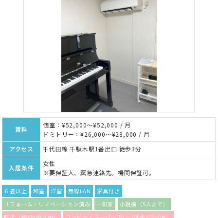
個室：¥52,000～¥52,000 / 月
賃料
ドミトリー：¥26,000～¥28,000 / 月
アクセス
千代田線 千駄木駅1番出口 徒歩3分
女性
入居条件
※要保証人、緊急連絡先。機関保証可。
６畳以上
和室
洋室
無線LAN
家具付き
リフォーム・リノベーション済み
一軒家
小規模（5人まで）
駅近（徒歩5分以内）
コンビニ・スーパー近い（徒歩5分以内）