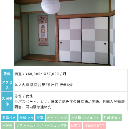
賃料
個室：¥60,000～¥67,000 / 月
アクセ
丸ノ内線 茗荷谷駅2番出口 徒歩6分
ス
男性 / 女性
入居条
※パスポート、ビザ、日常会話程度の日本語か英語、外国人登録証
件
明書、国内緊急連絡先
家具付き
無線LAN
洋室
オートロック
小規模（5人まで）
駐輪場有り
一軒家
リフォーム・リノベーション済み
住宅街
複数駅利用可