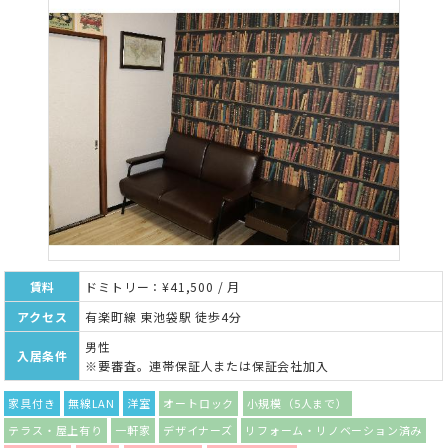
賃料
ドミトリー：¥41,500 / 月
アクセス
有楽町線 東池袋駅 徒歩4分
男性
入居条件
※要審査。連帯保証人または保証会社加入
家具付き
無線LAN
洋室
オートロック
小規模（5人まで）
テラス・屋上有り
一軒家
デザイナーズ
リフォーム・リノベーション済み