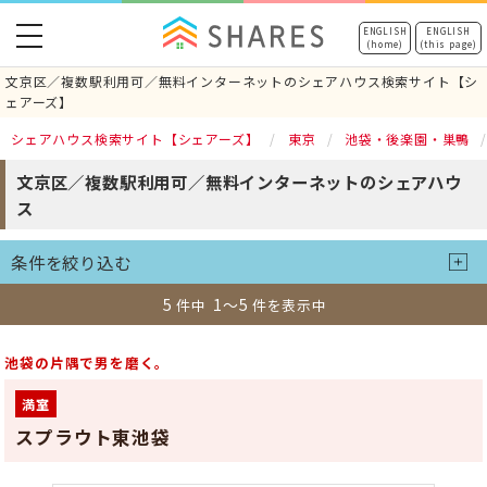
toggle
ENGLISH
ENGLISH
(home)
(this page)
navigation
文京区／複数駅利用可／無料インターネットのシェアハウス検索サイト【シ
ェアーズ】
シェアハウス検索サイト【シェアーズ】
東京
池袋・後楽園・巣鴨
文京区／複数駅利用可／無料インターネットのシェアハウ
ス
条件を絞り込む
5
1～5
件中
件を表示中
池袋の片隅で男を磨く。
満室
スプラウト東池袋