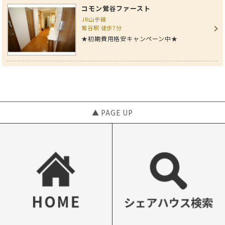
コモン鶯谷ファースト
JR山手線
鶯谷駅 徒歩7分
★初期費用格安キャンペーン中★
▲ PAGE UP