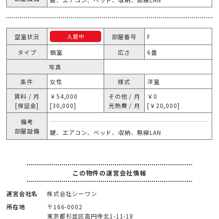
空室状況
部屋番号
F
入居中
タイプ
個室
広さ
6畳
写真
条件
女性
様式
洋室
賃料 / 月
￥54,000
その他 / 月
￥0
[保証金]
[30,000]
光熱費 / 月
[￥20,000]
備考
部屋設備
鍵、エアコン、ベッド、収納、無線LAN
この物件の運営会社情報
運営会社名
株式会社シーワン
所在地
〒166-0002
東京都杉並区高円寺北1-11-18