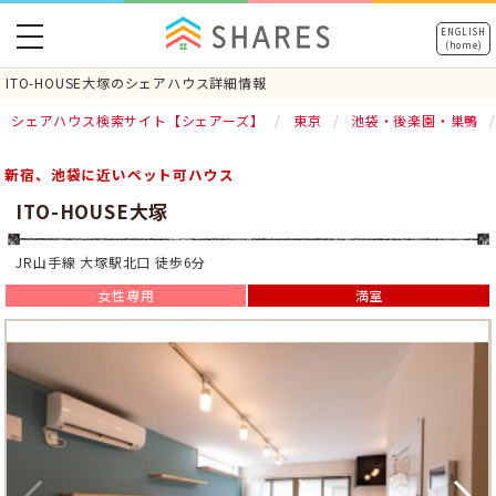
toggle
ENGLISH
(home)
navigation
ITO-HOUSE大塚のシェアハウス詳細情報
シェアハウス検索サイト【シェアーズ】
東京
池袋・後楽園・巣鴨
新宿、池袋に近いペット可ハウス
ITO-HOUSE大塚
JR山手線 大塚駅北口 徒歩6分
女性専用
満室