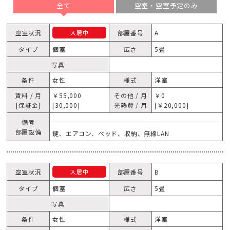
全て
空室・空室予定のみ
空室状況
部屋番号
A
入居中
タイプ
個室
広さ
5畳
写真
条件
女性
様式
洋室
賃料 / 月
￥55,000
その他 / 月
￥0
[保証金]
[30,000]
光熱費 / 月
[￥20,000]
備考
部屋設備
鍵、エアコン、ベッド、収納、無線LAN
空室状況
部屋番号
B
入居中
タイプ
個室
広さ
5畳
写真
条件
女性
様式
洋室