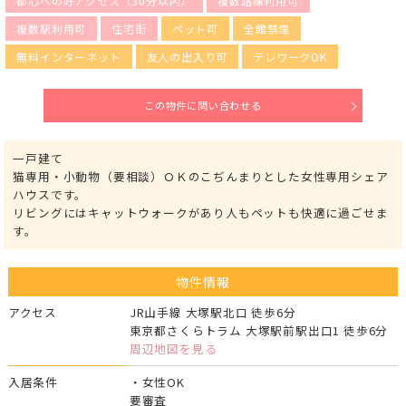
都心への好アクセス（30分以内）
複数路線利用可
複数駅利用可
住宅街
ペット可
全館禁煙
無料インターネット
友人の出入り可
テレワークOK
この物件に問い合わせる
一戸建て
猫専用・小動物（要相談）ＯＫのこぢんまりとした女性専用シェア
ハウスです。
リビングにはキャットウォークがあり人もペットも快適に過ごせま
す。
物件情報
アクセス
JR山手線 大塚駅北口 徒歩6分
東京都さくらトラム 大塚駅前駅出口1 徒歩6分
周辺地図を見る
入居条件
・女性OK
要審査