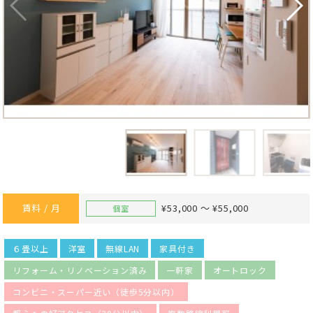
賃料 / 月
¥53,000 ～ ¥55,000
個室
６畳以上
洋室
無線LAN
家具付き
リフォーム・リノベーション済み
一軒家
オートロック
コンビニ・スーパー近い（徒歩5分以内）