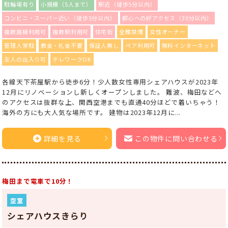
駐輪場有り
小規模（5人まで）
駅近（徒歩5分以内）
コンビニ・スーパー近い（徒歩5分以内）
都心への好アクセス（30分以内）
複数路線利用可
複数駅利用可
住宅街
全館禁煙
女性オーナー
管理人常駐
敷金・礼金不要
保証人無し
ペア利用可
無料インターネット
友人の出入り可
テレワークOK
各線天下茶屋駅から徒歩6分！少人数女性専用シェアハウスが2023年
12月にリノベーションし新しくオープンしました。 難波、梅田などへ
のアクセスは抜群な上、関西空港までも直通40分ほどで着いちゃう！
海外の方にも大人気な場所です。 建物は2023年12月に...
詳細を見る
この物件に問い合わせる
梅田まで電車で10分！
空室
シェアハウスきらり