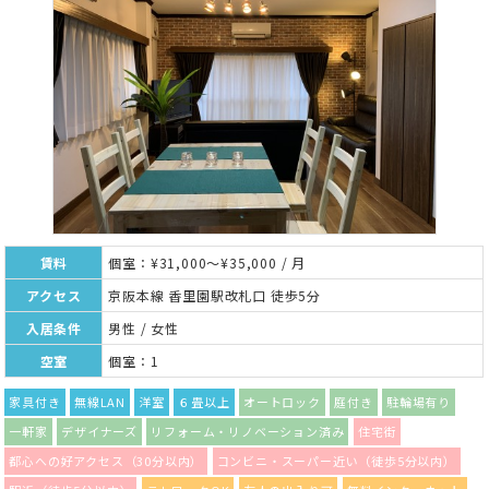
賃料
個室：¥31,000～¥35,000 / 月
アクセス
京阪本線 香里園駅改札口 徒歩5分
入居条件
男性 / 女性
空室
個室：1
家具付き
無線LAN
洋室
６畳以上
オートロック
庭付き
駐輪場有り
一軒家
デザイナーズ
リフォーム・リノベーション済み
住宅街
都心への好アクセス（30分以内）
コンビニ・スーパー近い（徒歩5分以内）