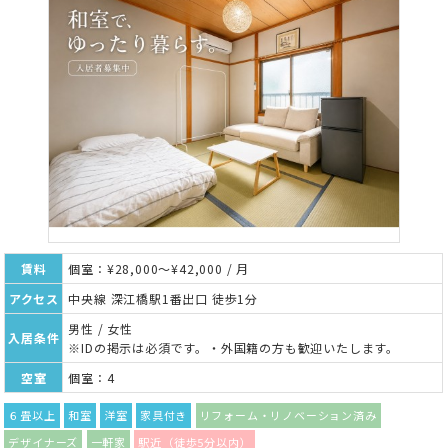
賃料
個室：¥28,000～¥42,000 / 月
アクセス
中央線 深江橋駅1番出口 徒歩1分
男性 / 女性
入居条件
※IDの掲示は必須です。・外国籍の方も歓迎いたします。
空室
個室：4
６畳以上
和室
洋室
家具付き
リフォーム・リノベーション済み
デザイナーズ
一軒家
駅近（徒歩5分以内）