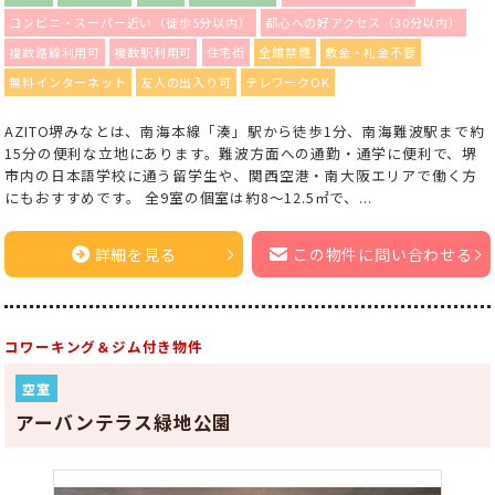
コンビニ・スーパー近い（徒歩5分以内）
都心への好アクセス（30分以内）
複数路線利用可
複数駅利用可
住宅街
全館禁煙
敷金・礼金不要
無料インターネット
友人の出入り可
テレワークOK
AZITO堺みなとは、南海本線「湊」駅から徒歩1分、南海難波駅まで約
15分の便利な立地にあります。難波方面への通勤・通学に便利で、堺
市内の日本語学校に通う留学生や、関西空港・南大阪エリアで働く方
にもおすすめです。 全9室の個室は約8～12.5㎡で、...
詳細を見る
この物件に問い合わせる
コワーキング＆ジム付き物件
空室
アーバンテラス緑地公園