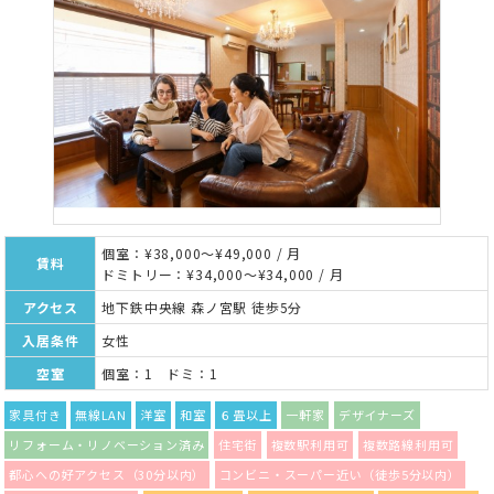
個室：¥38,000～¥49,000 / 月
賃料
ドミトリー：¥34,000～¥34,000 / 月
アクセス
地下鉄中央線 森ノ宮駅 徒歩5分
入居条件
女性
空室
個室：1 ドミ：1
家具付き
無線LAN
洋室
和室
６畳以上
一軒家
デザイナーズ
リフォーム・リノベーション済み
住宅街
複数駅利用可
複数路線利用可
都心への好アクセス（30分以内）
コンビニ・スーパー近い（徒歩5分以内）