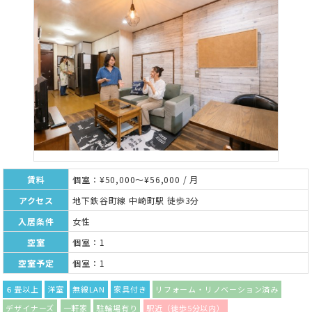
賃料
個室：¥50,000～¥56,000 / 月
アクセス
地下鉄谷町線 中崎町駅 徒歩3分
入居条件
女性
空室
個室：1
空室予定
個室：1
６畳以上
洋室
無線LAN
家具付き
リフォーム・リノベーション済み
デザイナーズ
一軒家
駐輪場有り
駅近（徒歩5分以内）