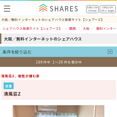
toggle
ENGLISH
ENGLISH
(home)
(this page)
navigation
大阪／無料インターネットのシェアハウス検索サイト【シェアーズ】
シェアハウス検索サイト【シェアーズ】
関西
大阪
無料インター
大阪／無料インターネットのシェアハウス
条件を絞り込む
169
1～20
件中
件を表示中
清風荘Z、個性が棲む家
空室
清風荘Z