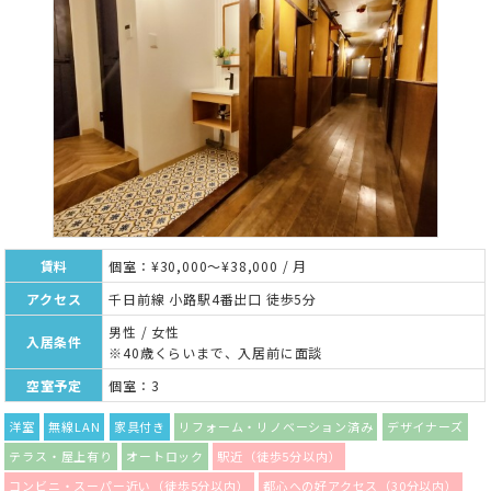
賃料
個室：¥30,000～¥38,000 / 月
アクセス
千日前線 小路駅4番出口 徒歩5分
男性 / 女性
入居条件
※40歳くらいまで、入居前に面談
空室予定
個室：3
洋室
無線LAN
家具付き
リフォーム・リノベーション済み
デザイナーズ
テラス・屋上有り
オートロック
駅近（徒歩5分以内）
コンビニ・スーパー近い（徒歩5分以内）
都心への好アクセス（30分以内）