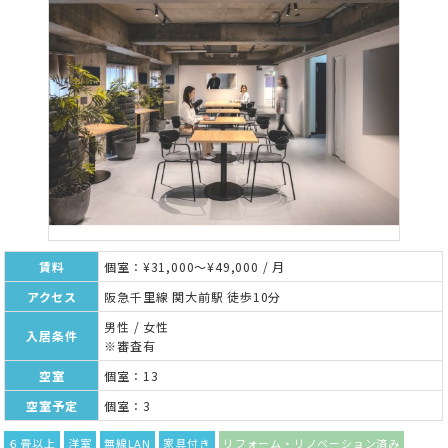
賃料
個室：¥31,000～¥49,000 / 月
アクセス
阪急千里線 関大前駅 徒歩10分
男性 / 女性
入居条件
※審査有
空室
個室：13
空室予定
個室：3
６畳以上
洋室
無線LAN
家具付き
リフォーム・リノベーション済み