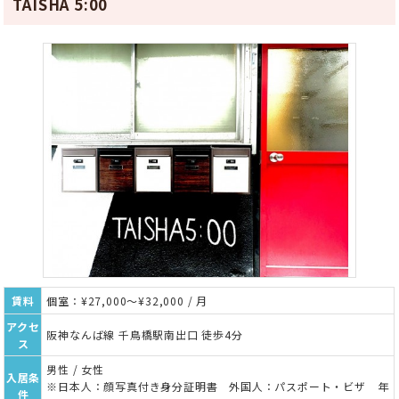
TAISHA 5:00
賃料
個室：¥27,000～¥32,000 / 月
アクセ
阪神なんば線 千鳥橋駅南出口 徒歩4分
ス
男性 / 女性
入居条
※日本人：顔写真付き身分証明書 外国人：パスポート・ビザ 年
件