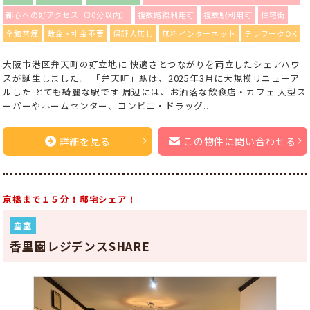
都心への好アクセス（30分以内）
複数路線利用可
複数駅利用可
住宅街
全館禁煙
敷金・礼金不要
保証人無し
無料インターネット
テレワークOK
大阪市港区弁天町の好立地に 快適さとつながりを両立したシェアハウ
スが誕生しました。 「弁天町」駅は、2025年3月に大規模リニューア
ルした とても綺麗な駅です 周辺には、お洒落な飲食店・カフェ 大型ス
ーパーやホームセンター、コンビニ・ドラッグ...
詳細を見る
この物件に問い合わせる
京橋まで１５分！邸宅シェア！
空室
香里園レジデンスSHARE