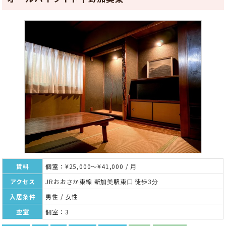
賃料
個室：¥25,000～¥41,000 / 月
アクセス
JRおおさか東線 新加美駅東口 徒歩3分
入居条件
男性 / 女性
空室
個室：3