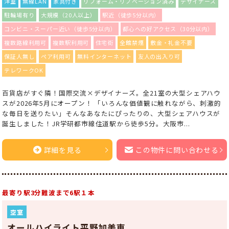
洋室
無線LAN
家具付き
リフォーム・リノベーション済み
デザイナーズ
駐輪場有り
大規模（20人以上）
駅近（徒歩5分以内）
コンビニ・スーパー近い（徒歩5分以内）
都心への好アクセス（30分以内）
複数路線利用可
複数駅利用可
住宅街
全館禁煙
敷金・礼金不要
保証人無し
ペア利用可
無料インターネット
友人の出入り可
テレワークOK
百貨店がすぐ隣！国際交流×デザイナーズ。全21室の大型シェアハウ
スが2026年5月にオープン！ 「いろんな価値観に触れながら、刺激的
な毎日を送りたい」そんなあなたにぴったりの、大型シェアハウスが
誕生しました！JR学研都市線住道駅から徒歩5分。大阪市...
詳細を見る
この物件に問い合わせる
最寄り駅3分難波まで6駅１本
空室
オールハイライト平野加美東