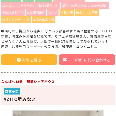
コンビニ・スーパー近い（徒歩5分以内）
都心への好アクセス（30分以内）
複数路線利用可
複数駅利用可
住宅街
全館禁煙
敷金・礼金不要
無料インターネット
友人の出入り可
中崎町は、梅田から徒歩10分という都会のすぐ隣に位置する、レトロ
な古い町並みが素敵な地域です。カフェや雑貨屋さん、古着屋さんな
どがたくさん立ち並び、大阪で一番HOTな町として知られています。
周辺には業務用スーパーや公設市場、郵便局、コンビニも...
詳細を見る
この物件に問い合わせる
なんばへ15分 駅前シェアハウス
空室予定
AZITO堺みなと