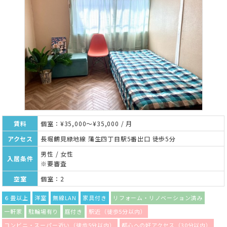
賃料
個室：¥35,000～¥35,000 / 月
アクセス
長堀鶴見緑地線 蒲生四丁目駅5番出口 徒歩5分
男性 / 女性
入居条件
※要審査
空室
個室：2
６畳以上
洋室
無線LAN
家具付き
リフォーム・リノベーション済み
一軒家
駐輪場有り
庭付き
駅近（徒歩5分以内）
コンビニ・スーパー近い（徒歩5分以内）
都心への好アクセス（30分以内）