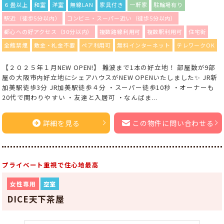
６畳以上
和室
洋室
無線LAN
家具付き
一軒家
駐輪場有り
駅近（徒歩5分以内）
コンビニ・スーパー近い（徒歩5分以内）
都心への好アクセス（30分以内）
複数路線利用可
複数駅利用可
住宅街
全館禁煙
敷金・礼金不要
ペア利用可
無料インターネット
テレワークOK
【２０２５年１月NEW OPEN!】 難波まで1本の好立地！ 部屋数が9部
屋の大阪市内好立地にシェアハウスがNEW OPENいたしました✨ JR新
加美駅徒歩3分 JR加美駅徒歩４分 ・スーパー徒歩10秒 ・オーナーも
20代で関わりやすい ・友達と入居可 ・なんばま...
詳細を見る
この物件に問い合わせる
プライベート重視で住心地最高
女性専用
空室
DICE天下茶屋