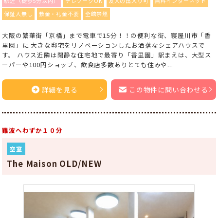
駅近（徒歩5分以内）
テレワークOK
友人の出入り可
無料インターネット
保証人無し
敷金・礼金不要
全館禁煙
大阪の繁華街「京橋」まで電車で15分！！の便利な街、寝屋川市「香
里園」に 大きな邸宅をリノベーションしたお洒落なシェアハウスで
す。 ハウス近隣は閑静な住宅地で最寄り「香里園」駅まえは、大型ス
ーパーや100円ショップ、飲食店多数ありとても住みや...
詳細を見る
この物件に問い合わせる
難波へわずか１０分
空室
The Maison OLD/NEW