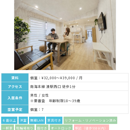
賃料
個室：¥32,000～¥39,000 / 月
アクセス
南海本線 湊駅西口 徒歩1分
男性 / 女性
入居条件
※要審査 年齢制限18～39歳
空室予定
個室：7
６畳以上
洋室
無線LAN
家具付き
リフォーム・リノベーション済み
一軒家
駐輪場有り
庭付き
オートロック
駅近（徒歩5分以内）