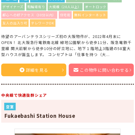
デザイナーズ
駐輪場有り
大規模（20人以上）
オートロック
都心への好アクセス（30分以内）
住宅街
無料インターネット
友人の出入り可
テレワークOK
待望のアーバンテラスシリーズ初の大阪物件が、2022年4月末に
OPEN！ 北大阪急行電鉄南北線 緑地公園駅から徒歩11分、阪急電鉄千
里線 関大前駅から徒歩10分の好立地に、地下１階地上3階建の58室大
型ハウスが誕生します。 コンセプトは「仕事を持つ（大...
詳細を見る
この物件に問い合わせる
中央線で快適抜群シェア
空室
Fukaebashi Station House