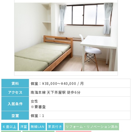
賃料
個室：¥38,000～¥40,000 / 月
アクセス
南海本線 天下茶屋駅 徒歩6分
女性
入居条件
※要審査
空室
個室：1
６畳以上
洋室
無線LAN
家具付き
リフォーム・リノベーション済み