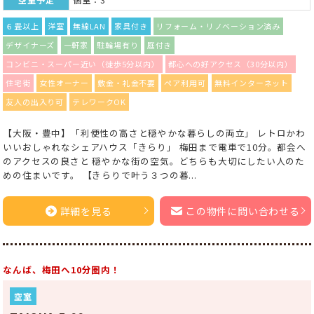
６畳以上
洋室
無線LAN
家具付き
リフォーム・リノベーション済み
デザイナーズ
一軒家
駐輪場有り
庭付き
コンビニ・スーパー近い（徒歩5分以内）
都心への好アクセス（30分以内）
住宅街
女性オーナー
敷金・礼金不要
ペア利用可
無料インターネット
友人の出入り可
テレワークOK
【大阪・豊中】「利便性の高さと穏やかな暮らしの両立」 レトロかわ
いいおしゃれなシェアハウス「きらり」 梅田まで電車で10分。都会へ
のアクセスの良さと 穏やかな街の空気。どちらも大切にしたい人のた
めの住まいです。 【きらりで叶う３つの暮...
詳細を見る
この物件に問い合わせる
なんば、梅田へ10分圏内！
空室