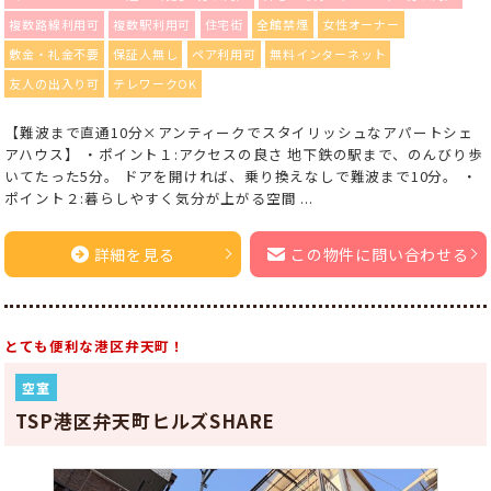
複数路線利用可
複数駅利用可
住宅街
全館禁煙
女性オーナー
敷金・礼金不要
保証人無し
ペア利用可
無料インターネット
友人の出入り可
テレワークOK
【難波まで直通10分×アンティークでスタイリッシュなアパートシェ
アハウス】 ・ポイント１:アクセスの良さ 地下鉄の駅まで、のんびり歩
いてたった5分。 ドアを開ければ、乗り換えなしで難波まで10分。 ・
ポイント２:暮らしやすく気分が上がる空間 ...
詳細を見る
この物件に問い合わせる
とても便利な港区弁天町！
空室
TSP港区弁天町ヒルズSHARE