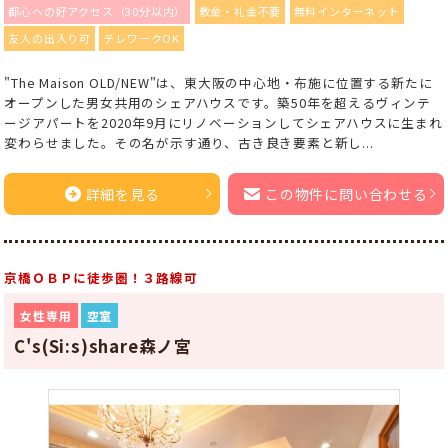
都心への好アクセス（30分以内）
敷金・礼金不要
無料インターネット
友人の出入り可
テレワークOK
"The Maison OLD/NEW"は、東大阪の中心地・布施に位置する新たに
オープンした男女共用のシェアハウスです。築50年を超えるヴィンテ
ージアパートを2020年9月にリノベーションしてシェアハウスに生まれ
変わらせました。その名が示す通り、古き良き要素と新し...
詳細を見る
この物件に問い合わせる
京橋ＯＢＰに徒歩圏！３路線可
女性専用
空室
C's(Si:s)share森ノ宮