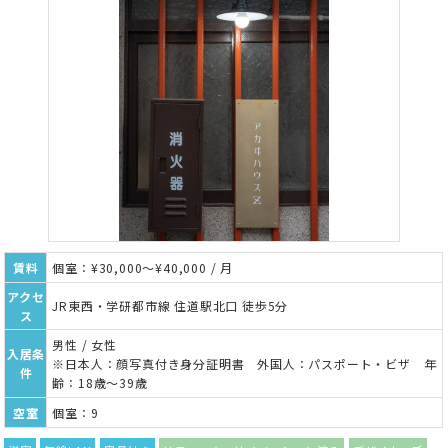
賃料
個室：¥30,000～¥40,000 / 月
アクセ
JR東西・学研都市線 住道駅北口 徒歩5分
ス
男性 / 女性
入居条
※日本人：顔写真付き身分証明書 外国人：パスポート・ビザ 年
件
齢：18歳～39歳
空室
個室：9