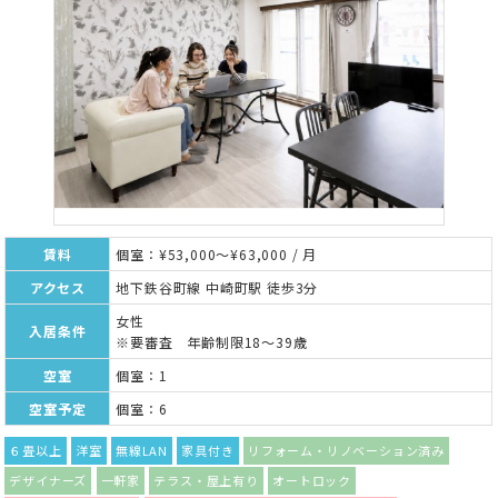
賃料
個室：¥53,000～¥63,000 / 月
アクセス
地下鉄谷町線 中崎町駅 徒歩3分
女性
入居条件
※要審査 年齢制限18～39歳
空室
個室：1
空室予定
個室：6
６畳以上
洋室
無線LAN
家具付き
リフォーム・リノベーション済み
デザイナーズ
一軒家
テラス・屋上有り
オートロック