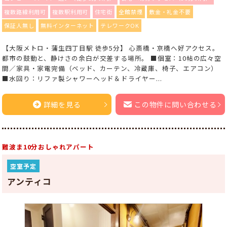
複数路線利用可
複数駅利用可
住宅街
全館禁煙
敷金・礼金不要
保証人無し
無料インターネット
テレワークOK
【大阪メトロ・蒲生四丁目駅 徒歩5分】 心斎橋・京橋へ好アクセス。
都市の鼓動と、静けさの余白が交差する場所。 ■個室：10帖の広々空
間／家具・家電完備（ベッド、カーテン、冷蔵庫、椅子、エアコン）
■水回り：リファ製シャワーヘッド＆ドライヤー...
詳細を見る
この物件に問い合わせる
難波ま10分おしゃれアパート
空室予定
アンティコ