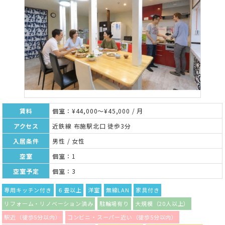
賃料
個室：¥44,000～¥45,000 / 月
アクセス
近鉄線 布施駅北口 徒歩3分
入居条件
男性 / 女性
空室
個室：1
空室予定
個室：3
専用キッチン付き
６畳以上
洋室
無線LAN
家具付き
リフォーム・リノベーション済み
駐輪場有り
大規模（20人以上）
駅近（徒歩5分以内）
コンビニ・スーパー近い（徒歩5分以内）