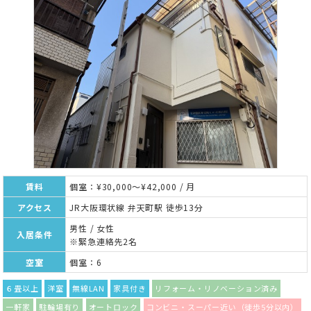
賃料
個室：¥30,000～¥42,000 / 月
アクセス
JR大阪環状線 弁天町駅 徒歩13分
男性 / 女性
入居条件
※緊急連絡先2名
空室
個室：6
６畳以上
洋室
無線LAN
家具付き
リフォーム・リノベーション済み
一軒家
駐輪場有り
オートロック
コンビニ・スーパー近い（徒歩5分以内）