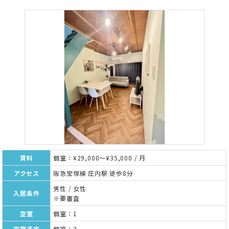
賃料
個室：¥29,000～¥35,000 / 月
アクセス
阪急宝塚線 庄内駅 徒歩8分
男性 / 女性
入居条件
※要審査
空室
個室：1
空室予定
個室：3