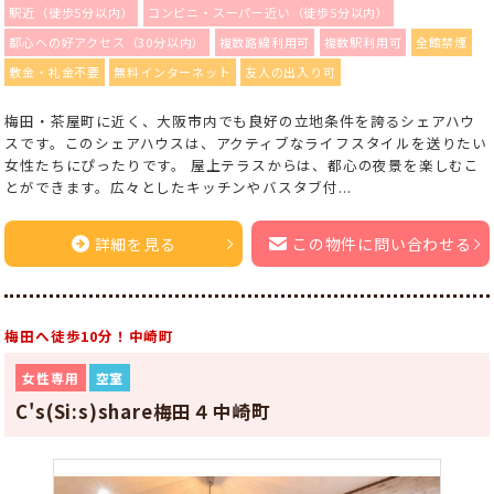
駅近（徒歩5分以内）
コンビニ・スーパー近い（徒歩5分以内）
都心への好アクセス（30分以内）
複数路線利用可
複数駅利用可
全館禁煙
敷金・礼金不要
無料インターネット
友人の出入り可
梅田・茶屋町に近く、大阪市内でも良好の立地条件を誇るシェアハウ
スです。このシェアハウスは、アクティブなライフスタイルを送りたい
女性たちにぴったりです。 屋上テラスからは、都心の夜景を楽しむこ
とができます。広々としたキッチンやバスタブ付...
詳細を見る
この物件に問い合わせる
梅田へ徒歩10分！中崎町
女性専用
空室
C's(Si:s)share梅田４中崎町