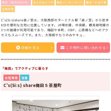
駅近（徒歩5分以内）
友人の出入り可
無料インターネット
敷金・礼金不要
全館禁煙
C’s(Si:s)share森ノ宮は、大阪西部のターミナル駅「森ノ宮」から徒歩
8分の便利な立地に位置しています。JR環状線、中央線、鶴見緑地線の
3つの路線が利用可能であり、梅田や本町、OBP、心斎橋などへのアク
セスもスムーズです。また、大阪城やもりのみやキュ...
詳細を見る
この物件に問い合わせる
「梅田」でアクティブに暮らす
女性専用
空室
C's(Si:s) share梅田５茶屋町