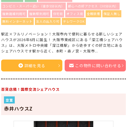
コンビニ・スーパー近い（徒歩5分以内）
都心への好アクセス（30分以内）
複数路線利用可
複数駅利用可
住宅街
オフィス街
全館禁煙
保証人無し
無料インターネット
友人の出入り可
テレワークOK
駅近×フルリノベーション！大阪市内で便利に暮らせる新しいシェア
ハウスが2026年6月に誕生！ 大阪市東成区にある「深江橋シェアハウ
ス」は、大阪メトロ中央線「深江橋駅」から徒歩すぐの好立地にある
シェアハウスです駅から近く、本町・森ノ宮・大阪市...
詳細を見る
この物件に問い合わせる
百貨店隣！国際交流シェアハウス
空室
赤井ハウスZ