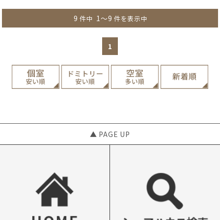
9
1～9
件中
件を表示中
1
▲ PAGE UP