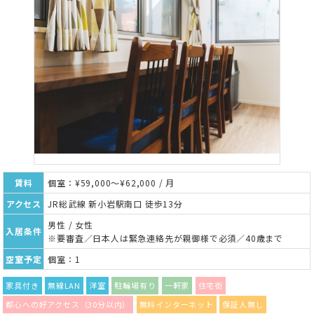
賃料
個室：¥59,000～¥62,000 / 月
アクセス
JR総武線 新小岩駅南口 徒歩13分
男性 / 女性
入居条件
※要審査／日本人は緊急連絡先が親御様で必須／40歳まで
空室予定
個室：1
家具付き
無線LAN
洋室
駐輪場有り
一軒家
住宅街
都心への好アクセス（30分以内）
無料インターネット
保証人無し