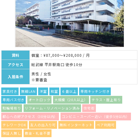
賃料
個室：¥87,000～¥208,000 / 月
アクセス
総武線 平井駅南口 徒歩10分
男性 / 女性
入居条件
※要審査
家具付き
無線LAN
洋室
和室
６畳以上
専用キッチン付き
専用バス付き
オートロック
大規模（20人以上）
テラス・屋上有り
駐輪場有り
リフォーム・リノベーション済み
住宅街
都心への好アクセス（30分以内）
コンビニ・スーパー近い（徒歩5分以内）
テレワークOK
友人の出入り可
無料インターネット
ペア利用可
保証人無し
敷金・礼金不要