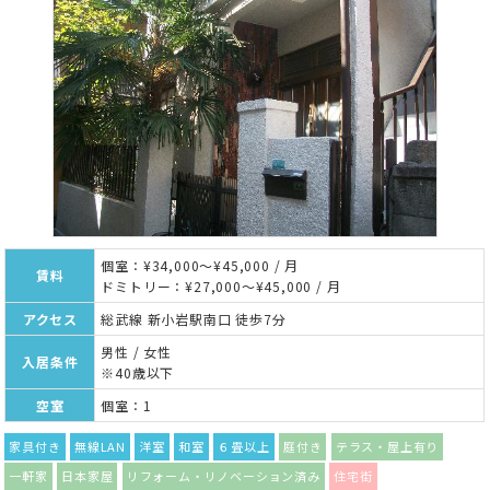
個室：¥34,000～¥45,000 / 月
賃料
ドミトリー：¥27,000～¥45,000 / 月
アクセス
総武線 新小岩駅南口 徒歩7分
男性 / 女性
入居条件
※40歳以下
空室
個室：1
家具付き
無線LAN
洋室
和室
６畳以上
庭付き
テラス・屋上有り
一軒家
日本家屋
リフォーム・リノベーション済み
住宅街