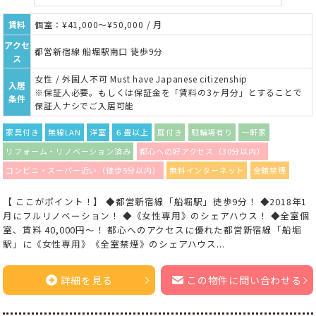
賃料
個室：¥41,000～¥50,000 / 月
アクセ
都営新宿線 船堀駅南口 徒歩9分
ス
女性 / 外国人不可 Must have Japanese citizenship
入居
※保証人必要。もしくは保証金を「賃料の3ヶ月分」とすることで
条件
保証人ナシでご入居可能
家具付き
無線LAN
洋室
６畳以上
庭付き
駐輪場有り
一軒家
リフォーム・リノベーション済み
都心への好アクセス（30分以内）
コンビニ・スーパー近い（徒歩5分以内）
無料インターネット
全館禁煙
【 ここがポイント！】 ◆都営新宿線「船堀駅」徒歩9分！ ◆2018年1
月にフルリノベーション！ ◆《女性専用》のシェアハウス！ ◆全室個
室、賃料 40,000円～！ 都心へのアクセスに優れた都営新宿線「船堀
駅」に《女性専用》《全室禁煙》のシェアハウス...
詳細を見る
この物件に問い合わせる