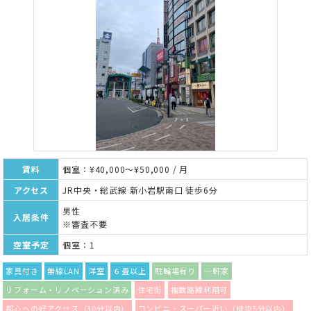
賃料
個室：¥40,000～¥50,000 / 月
アクセス
JR中央・総武線 新小岩駅南口 徒歩6分
男性
入居条件
※審査不要
空室予定
個室：1
家具付き
無線LAN
洋室
６畳以上
駐輪場有り
一軒家
リフォーム・リノベーション済み
住宅街
複数路線利用可
都心への好アクセス（30分以内）
コンビニ・スーパー近い（徒歩5分以内）