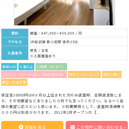
賃料
個室：¥47,000～¥50,000 / 月
アクセス
JR総武線 新小岩駅 徒歩23分
男性 / 女性
入居条件
※入居審査あり
無線LAN
６畳以上
小規模（5人まで）
コンビニ・スーパー近い（徒歩5分以内）
無料インターネット
保証人無し
敷金・礼金不要
保証金10000円は6ヶ月以上住まれた方のみ退室時、全額返金致しま
す。その他要望などありましたら何でも言ってください。なるべく皆
様の要望に応えたいと思います。 ※初期費用として、退室時清掃費５
０００円は別途かかります。 2012年2月オープンの【...
詳細を見る
この物件に問い合わせる