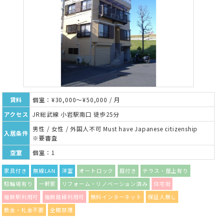
賃料
個室：¥30,000～¥50,000 / 月
アクセス
JR総武線 小岩駅南口 徒歩25分
男性 / 女性 / 外国人不可 Must have Japanese citizenship
入居条件
※要審査
空室
個室：1
家具付き
無線LAN
洋室
オートロック
庭付き
テラス・屋上有り
駐輪場有り
一軒家
リフォーム・リノベーション済み
住宅街
複数駅利用可
複数路線利用可
無料インターネット
保証人無し
敷金・礼金不要
全館禁煙