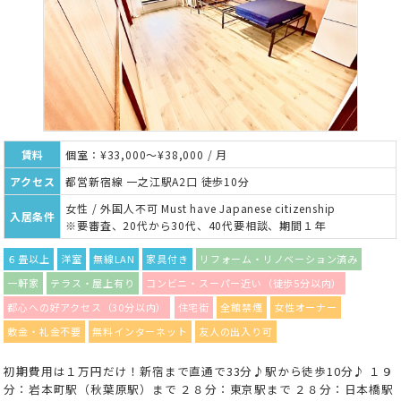
賃料
個室：¥33,000～¥38,000 / 月
アクセス
都営新宿線 一之江駅A2口 徒歩10分
女性 / 外国人不可 Must have Japanese citizenship
入居条件
※要審査、20代から30代、40代要相談、期間１年
６畳以上
洋室
無線LAN
家具付き
リフォーム・リノベーション済み
一軒家
テラス・屋上有り
コンビニ・スーパー近い（徒歩5分以内）
都心への好アクセス（30分以内）
住宅街
全館禁煙
女性オーナー
敷金・礼金不要
無料インターネット
友人の出入り可
初期費用は１万円だけ！新宿まで直通で33分♪駅から徒歩10分♪ １９
分：岩本町駅（秋葉原駅）まで ２８分：東京駅まで ２８分：日本橋駅