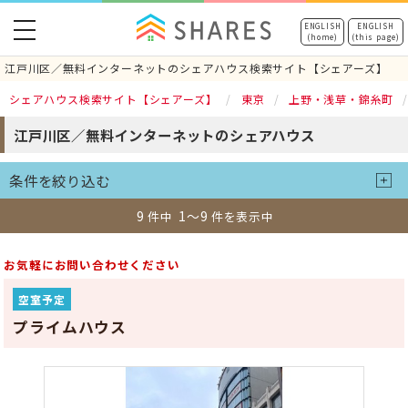
toggle
ENGLISH
ENGLISH
(home)
(this page)
navigation
江戸川区／無料インターネットのシェアハウス検索サイト【シェアーズ】
シェアハウス検索サイト【シェアーズ】
東京
上野・浅草・錦糸町
江戸川区／無料インターネットのシェアハウス
条件を絞り込む
9
1～9
件中
件を表示中
お気軽にお問い合わせください
空室予定
プライムハウス