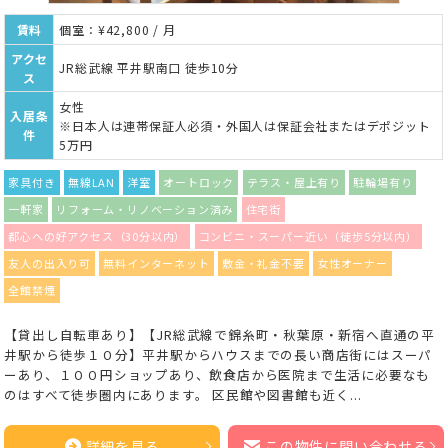
賃料
個室：¥42,800 / 月
アクセ
JR総武線 平井駅南口 徒歩10分
ス
女性
入居条
※日本人は連帯保証人必須・外国人は保証会社またはデポジット
件
5万円
家具付き
無線LAN
洋室
オートロック
テラス・屋上有り
駐輪場有り
一軒家
リフォーム・リノベーション済み
住宅街
都心への好アクセス（30分以内）
コンビニ・スーパー近い（徒歩5分以内）
友人の出入り可
無料インターネット
敷金・礼金不要
女性オーナー
全館禁煙
【貸出し自転車あり】【JR総武線で錦糸町・秋葉原・新宿へ直通の平
井駅から徒歩１０分】平井駅からハウスまでの長い商店街にはスーパ
ーあり、１００円ショップあり、飲食店から医院まで生活に必要なも
のはすべて徒歩圏内にあります。 区民館や図書館も近く...
詳細を見る
この物件に問い合わせる