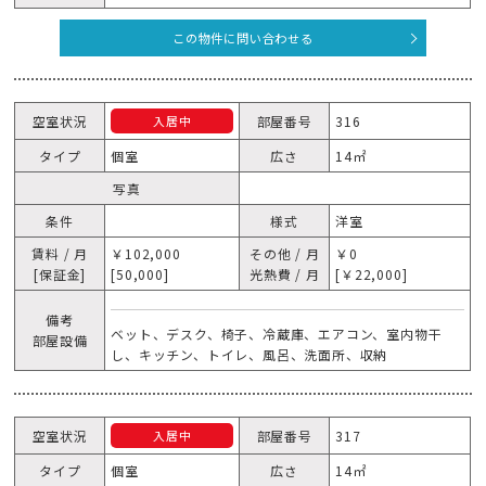
この物件に問い合わせる
空室状況
部屋番号
316
入居中
タイプ
個室
広さ
14㎡
写真
条件
様式
洋室
賃料 / 月
￥102,000
その他 / 月
￥0
[保証金]
[50,000]
光熱費 / 月
[￥22,000]
備考
ベット、デスク、椅子、冷蔵庫、エアコン、室内物干
部屋設備
し、キッチン、トイレ、風呂、洗面所、収納
空室状況
部屋番号
317
入居中
タイプ
個室
広さ
14㎡