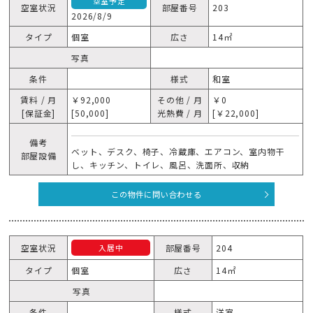
空室予定
空室状況
部屋番号
203
2026/8/9
タイプ
個室
広さ
14㎡
写真
条件
様式
和室
賃料 / 月
￥92,000
その他 / 月
￥0
[保証金]
[50,000]
光熱費 / 月
[￥22,000]
備考
ベット、デスク、椅子、冷蔵庫、エアコン、室内物干
部屋設備
し、キッチン、トイレ、風呂、洗面所、収納
この物件に問い合わせる
空室状況
部屋番号
204
入居中
タイプ
個室
広さ
14㎡
写真
条件
様式
洋室