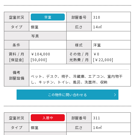
空室状況
部屋番号
310
空室
タイプ
個室
広さ
14㎡
写真
条件
様式
洋室
賃料 / 月
￥104,000
その他 / 月
￥0
[保証金]
[50,000]
光熱費 / 月
[￥22,000]
備考
ベット、デスク、椅子、冷蔵庫、エアコン、室内物干
部屋設備
し、キッチン、トイレ、風呂、洗面所、収納
この物件に問い合わせる
空室状況
部屋番号
311
入居中
タイプ
個室
広さ
14㎡