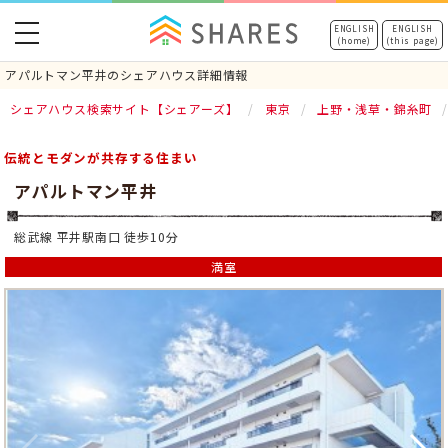
toggle
ENGLISH
ENGLISH
(home)
(this page)
navigation
アパルトマン平井のシェアハウス詳細情報
シェアハウス検索サイト【シェアーズ】
東京
上野・浅草・錦糸町
伝統とモダンが共存する住まい
アパルトマン平井
総武線 平井駅南口 徒歩10分
満室