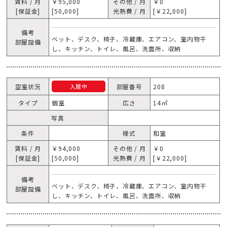
賃料 / 月
￥95,000
その他 / 月
￥0
[保証金]
[50,000]
光熱費 / 月
[￥22,000]
備考
ベット、デスク、椅子、冷蔵庫、エアコン、室内物干
部屋設備
し、キッチン、トイレ、風呂、洗面所、収納
空室状況
部屋番号
208
入居中
タイプ
個室
広さ
14㎡
写真
条件
様式
和室
賃料 / 月
￥94,000
その他 / 月
￥0
[保証金]
[50,000]
光熱費 / 月
[￥22,000]
備考
ベット、デスク、椅子、冷蔵庫、エアコン、室内物干
部屋設備
し、キッチン、トイレ、風呂、洗面所、収納