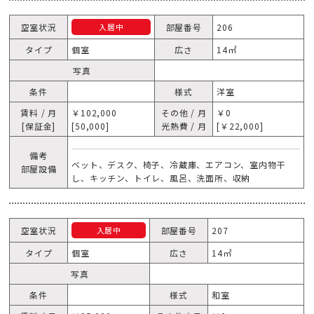
空室状況
部屋番号
206
入居中
タイプ
個室
広さ
14㎡
写真
条件
様式
洋室
賃料 / 月
￥102,000
その他 / 月
￥0
[保証金]
[50,000]
光熱費 / 月
[￥22,000]
備考
ベット、デスク、椅子、冷蔵庫、エアコン、室内物干
部屋設備
し、キッチン、トイレ、風呂、洗面所、収納
空室状況
部屋番号
207
入居中
タイプ
個室
広さ
14㎡
写真
条件
様式
和室