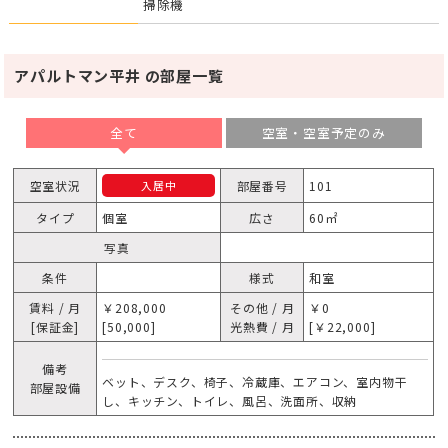
掃除機
アパルトマン平井 の部屋一覧
全て
空室・空室予定のみ
空室状況
部屋番号
101
入居中
タイプ
個室
広さ
60㎡
写真
条件
様式
和室
賃料 / 月
￥208,000
その他 / 月
￥0
[保証金]
[50,000]
光熱費 / 月
[￥22,000]
備考
ベット、デスク、椅子、冷蔵庫、エアコン、室内物干
部屋設備
し、キッチン、トイレ、風呂、洗面所、収納