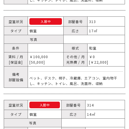
空室状況
部屋番号
313
入居中
タイプ
個室
広さ
17㎡
写真
条件
様式
和室
賃料 / 月
￥100,000
その他 / 月
￥0
[保証金]
[50,000]
光熱費 / 月
[￥22,000]
備考
ベット、デスク、椅子、冷蔵庫、エアコン、室内物干
部屋設備
し、キッチン、トイレ、風呂、洗面所、収納
空室状況
部屋番号
314
入居中
タイプ
個室
広さ
14㎡
写真