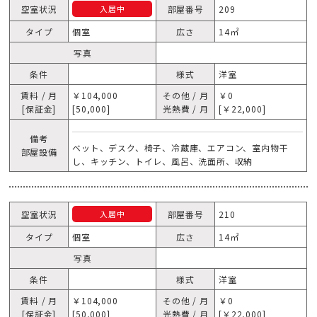
空室状況
部屋番号
209
入居中
タイプ
個室
広さ
14㎡
写真
条件
様式
洋室
賃料 / 月
￥104,000
その他 / 月
￥0
[保証金]
[50,000]
光熱費 / 月
[￥22,000]
備考
ベット、デスク、椅子、冷蔵庫、エアコン、室内物干
部屋設備
し、キッチン、トイレ、風呂、洗面所、収納
空室状況
部屋番号
210
入居中
タイプ
個室
広さ
14㎡
写真
条件
様式
洋室
賃料 / 月
￥104,000
その他 / 月
￥0
[保証金]
[50,000]
光熱費 / 月
[￥22,000]