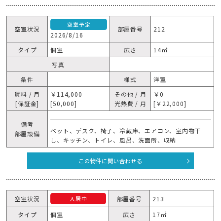
空室予定
空室状況
部屋番号
212
2026/8/16
タイプ
個室
広さ
14㎡
写真
条件
様式
洋室
賃料 / 月
￥114,000
その他 / 月
￥0
[保証金]
[50,000]
光熱費 / 月
[￥22,000]
備考
ベット、デスク、椅子、冷蔵庫、エアコン、室内物干
部屋設備
し、キッチン、トイレ、風呂、洗面所、収納
この物件に問い合わせる
空室状況
部屋番号
213
入居中
タイプ
個室
広さ
17㎡