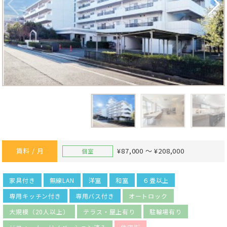
賃料 / 月
¥87,000 ～ ¥208,000
個室
家具付き
無線LAN
洋室
和室
６畳以上
専用キッチン付き
専用バス付き
オートロック
大規模（20人以上）
テラス・屋上有り
駐輪場有り