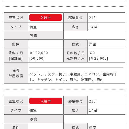
空室状況
部屋番号
218
入居中
タイプ
個室
広さ
14㎡
写真
条件
様式
洋室
賃料 / 月
￥102,000
その他 / 月
￥0
[保証金]
[50,000]
光熱費 / 月
[￥22,000]
備考
ベット、デスク、椅子、冷蔵庫、エアコン、室内物干
部屋設備
し、キッチン、トイレ、風呂、洗面所、収納
空室状況
部屋番号
219
入居中
タイプ
個室
広さ
14㎡
写真
条件
様式
洋室