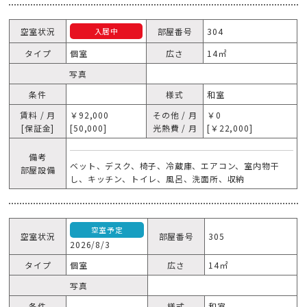
空室状況
部屋番号
304
入居中
タイプ
個室
広さ
14㎡
写真
条件
様式
和室
賃料 / 月
￥92,000
その他 / 月
￥0
[保証金]
[50,000]
光熱費 / 月
[￥22,000]
備考
ベット、デスク、椅子、冷蔵庫、エアコン、室内物干
部屋設備
し、キッチン、トイレ、風呂、洗面所、収納
空室予定
空室状況
部屋番号
305
2026/8/3
タイプ
個室
広さ
14㎡
写真
条件
様式
和室