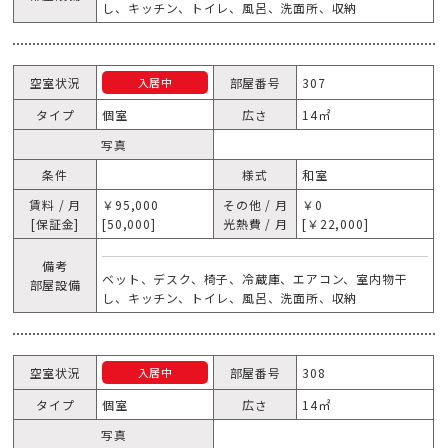
し、キッチン、トイレ、風呂、洗面所、収納
空室状況
部屋番号
307
入居中
タイプ
個室
広さ
14㎡
写真
条件
様式
和室
賃料 / 月
￥95,000
その他 / 月
￥0
[保証金]
[50,000]
光熱費 / 月
[￥22,000]
備考
ベット、デスク、椅子、冷蔵庫、エアコン、室内物干
部屋設備
し、キッチン、トイレ、風呂、洗面所、収納
空室状況
部屋番号
308
入居中
タイプ
個室
広さ
14㎡
写真