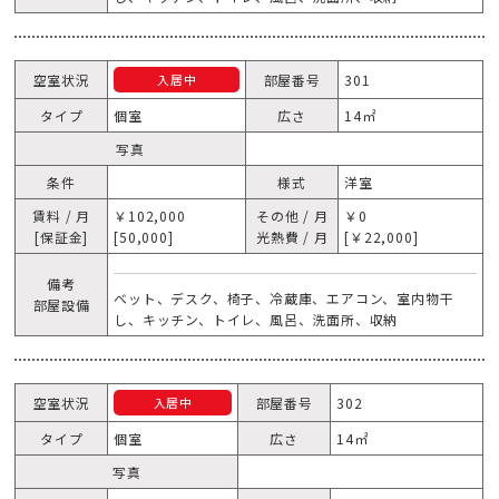
空室状況
部屋番号
301
入居中
タイプ
個室
広さ
14㎡
写真
条件
様式
洋室
賃料 / 月
￥102,000
その他 / 月
￥0
[保証金]
[50,000]
光熱費 / 月
[￥22,000]
備考
ベット、デスク、椅子、冷蔵庫、エアコン、室内物干
部屋設備
し、キッチン、トイレ、風呂、洗面所、収納
空室状況
部屋番号
302
入居中
タイプ
個室
広さ
14㎡
写真