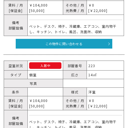
賃料 / 月
￥104,000
その他 / 月
￥0
[保証金]
[50,000]
光熱費 / 月
[￥22,000]
備考
ベット、デスク、椅子、冷蔵庫、エアコン、室内物干
部屋設備
し、キッチン、トイレ、風呂、洗面所、収納
この物件に問い合わせる
空室状況
部屋番号
223
入居中
タイプ
個室
広さ
14㎡
写真
条件
様式
洋室
賃料 / 月
￥104,000
その他 / 月
￥0
[保証金]
[50,000]
光熱費 / 月
[￥22,000]
備考
ベット、デスク、椅子、冷蔵庫、エアコン、室内物干
部屋設備
し、キッチン、トイレ、風呂、洗面所、収納