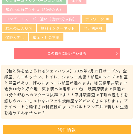
リフォーム・リノベーション済み
住宅街
都心への好アクセス（30分以内）
コンビニ・スーパー近い（徒歩5分以内）
テレワークOK
友人の出入り可
無料インターネット
ペア利用可
保証人無し
敷金・礼金不要
この物件に問い合わせる
【和と洋を感じられるシェアハウス】2025年2月15日オープン。全
部屋、ミニキッチン、トイレ、シャワー完備！部屋のタイプは和室
と洋室があり、好みによってお部屋が選べます。総武線平井駅まで
徒歩10分と好立地！東京駅へは電車で20分、秋葉原駅まで直通で
11分と都心へのアクセス抜群です！！平井駅周辺は下町の温もりを
感じられ、おしゃれなカフェや焼肉屋などがたくさんあります。プ
ライベートも確保され利便性のよいアパルトマン平井で新しい生活
を始めてみませんか？
物件情報