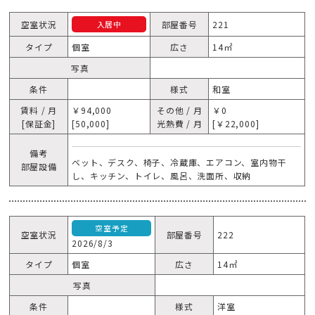
空室状況
部屋番号
221
入居中
タイプ
個室
広さ
14㎡
写真
条件
様式
和室
賃料 / 月
￥94,000
その他 / 月
￥0
[保証金]
[50,000]
光熱費 / 月
[￥22,000]
備考
ベット、デスク、椅子、冷蔵庫、エアコン、室内物干
部屋設備
し、キッチン、トイレ、風呂、洗面所、収納
空室予定
空室状況
部屋番号
222
2026/8/3
タイプ
個室
広さ
14㎡
写真
条件
様式
洋室