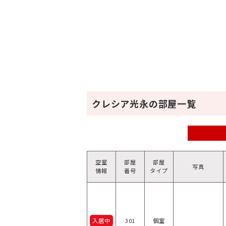
クレシア光永の部屋一覧
空室
部屋
部屋
写真
情報
番号
タイプ
入居中
301
個室