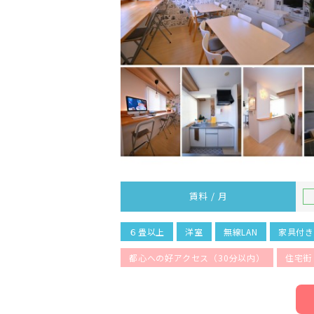
賃料 / 月
６畳以上
洋室
無線LAN
家具付
都心への好アクセス（30分以内）
住宅街