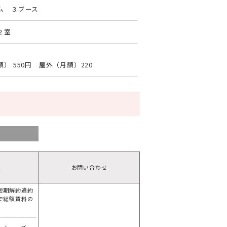
ム ３ブース
２室
） 550円 屋外（月額）220
お問い合わせ
備
短期解約違約
で総額賃料の
分