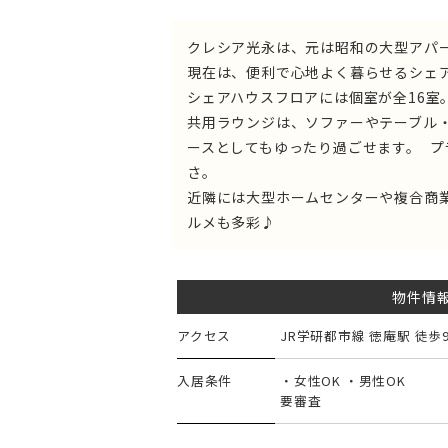
クレシア光永は、元は昭和の大型アパ
現在は、便利で心地よく暮らせるシェ
シェアハウスフロアには個室が全16室
共用ラウンジは、ソファーやテーブル
ースとしてもゆったり過ごせます。 
さ。
近隣には大型ホームセンターや複合商業
ルメも多彩♪
物件情
アクセス
JR学研都市線 徳庵駅 徒歩
入居条件
・女性OK ・男性OK
要審査