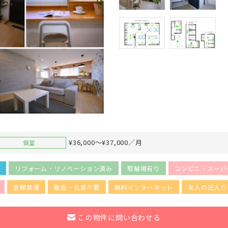
¥36,000～¥37,000／月
個室
き
リフォーム・リノベーション済み
駐輪場有り
コンビニ・スーパ
全館禁煙
敷金・礼金不要
無料インターネット
友人の出入り
この物件に問い合わせる