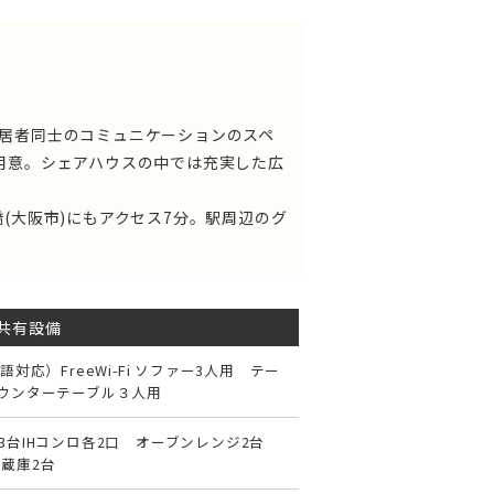
居者同士のコミュニケーションのスペ
用意。シェアハウスの中では充実した広
(大阪市)にもアクセス7分。駅周辺のグ
共有設備
語対応）FreeWi-Fi ソファー3人用 テー
カウンターテーブル３人用
3台IHコンロ各2口 オーブンレンジ2台
蔵庫2台