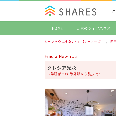
ク
HOME
東京のシェアハウス
シェアハウス検索サイト【シェアーズ】
関
Find a New You
クレシア光永
JR学研都市線 徳庵駅から徒歩9分