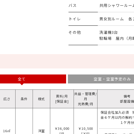
バス
共用シャワールー
トイレ
男女別ルーム 各
その他
洗濯機3台
駐輪場 屋内（月額
全て
空室・空室予定のみ
共益・管理費/
賃料/月
備考
広さ
条件
様式
月
[保証金]
部屋設
光熱費/月
保証会社加入必須 
金６ケ月以内の解約
１ケ月
￥36,000
￥10,500
16㎡
洋室
[0]
[￥0]