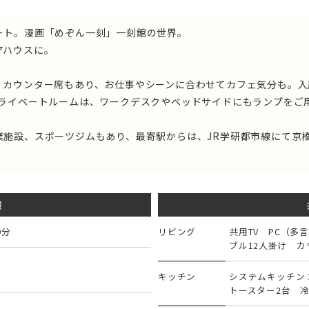
ート。漫画「めぞん一刻」一刻館の世界。
アハウスに。
。
・カウンター席もあり、お仕事やシーンに合わせてカフェ気分も。入
プライベートルームは、ワークデスクやベッドサイドにもランプをご
施設、スポーツジムもあり、最寄駅からは、JR学研都市線にて京橋
報
9分
リビング
共用TV PC（多言
ブル12人掛け 
キッチン
システムキッチン 
トースター2台 冷