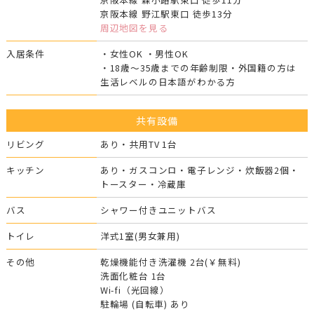
京阪本線 野江駅東口 徒歩13分
周辺地図を見る
入居条件
・女性OK ・男性OK
・18歳～35歳までの年齢制限・外国籍の方は
生活レベルの日本語がわかる方
共有設備
リビング
あり・共用TV 1台
キッチン
あり・ガスコンロ・電子レンジ・炊飯器2個・
トースター・冷蔵庫
バス
シャワー付きユニットバス
トイレ
洋式1室(男女兼用)
その他
乾燥機能付き洗濯機 2台(￥無料)
洗面化粧台 1台
Wi-fi（光回線）
駐輪場 (自転車) あり