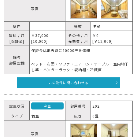
写真
条件
様式
洋室
賃料 / 月
￥37,000
その他 / 月
￥0
[保証金]
[10,000]
光熱費 / 月
[￥12,000]
保証金は退去時に10000円を償却
備考
部屋設備
ベッド・布団・ソファ・エアコン・テーブル・室内物干
し竿・ハンガーラック・収納棚・冷蔵庫
この物件に問い合わせる
空室状況
部屋番号
202
空室
タイプ
個室
広さ
6畳
写真