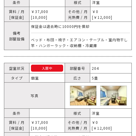
条件
様式
洋室
賃料 / 月
￥37,000
その他 / 月
￥0
[保証金]
[10,000]
光熱費 / 月
[￥12,000]
保証金は退去時に10000円を償却
備考
部屋設備
ベッド・布団・椅子・エアコン・テーブル・室内物干し
竿・ハンガーラック・収納棚・冷蔵庫
空室状況
部屋番号
204
入居中
タイプ
個室
広さ
5畳
写真
条件
様式
洋室
賃料 / 月
￥37,000
その他 / 月
￥0
[保証金]
[10,000]
光熱費 / 月
[￥12,000]