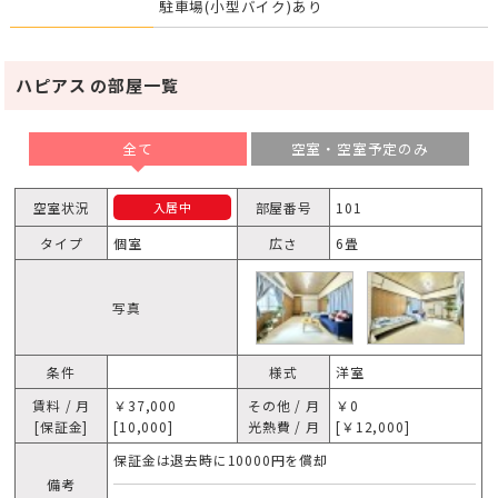
駐車場(小型バイク)あり
ハピアス の部屋一覧
全て
空室・空室予定のみ
空室状況
部屋番号
101
入居中
タイプ
個室
広さ
6畳
写真
条件
様式
洋室
賃料 / 月
￥37,000
その他 / 月
￥0
[保証金]
[10,000]
光熱費 / 月
[￥12,000]
保証金は退去時に10000円を償却
備考