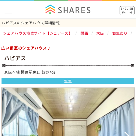
toggle
ENGLISH
(home)
navigation
ハピアスのシェアハウス詳細情報
シェアハウス検索サイト【シェアーズ】
関西
大阪
個室あり
広い個室のシェアハウス♪
ハピアス
京阪本線 関目駅東口 徒歩4分
空室