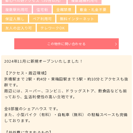
都心への好アクセス（30分以内）
複数路線利用可
複数駅利用可
住宅街
全館禁煙
敷金・礼金不要
保証人無し
ペア利用可
無料インターネット
友人の出入り可
テレワークOK
この物件に問い合わせる
2024年11月に新規オープンいたしました！
【アクセス・周辺環境】
京橋駅まで 2駅・約4分・東梅田駅まで 5駅・約10分とアクセスも抜
群です。
周辺には、スーパー、コンビニ、ドラッグストア、飲食店なども揃
っており、生活利便性の高い立地です。
全8部屋のシェアハウス です。
また、小型バイク（有料）・自転車（無料） の駐輪スペースも完備
しております。
【共益費に含まれるもの】