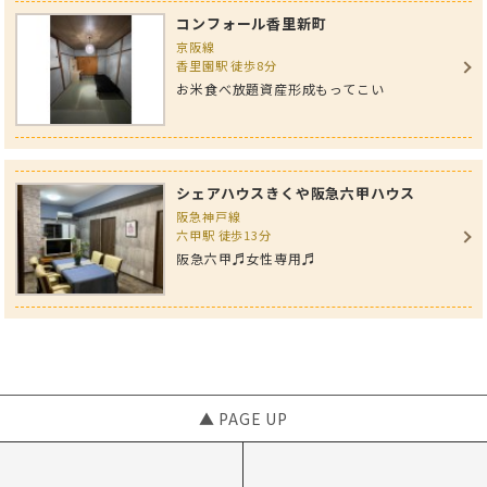
コンフォール香里新町
京阪線
香里園駅 徒歩8分
お米食べ放題資産形成もってこい
シェアハウスきくや阪急六甲ハウス
阪急神戸線
六甲駅 徒歩13分
阪急六甲♬女性専用♬
▲ PAGE UP