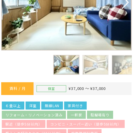
賃料 / 月
¥37,000 ～ ¥37,000
個室
６畳以上
洋室
無線LAN
家具付き
リフォーム・リノベーション済み
一軒家
駐輪場有り
駅近（徒歩5分以内）
コンビニ・スーパー近い（徒歩5分以内）