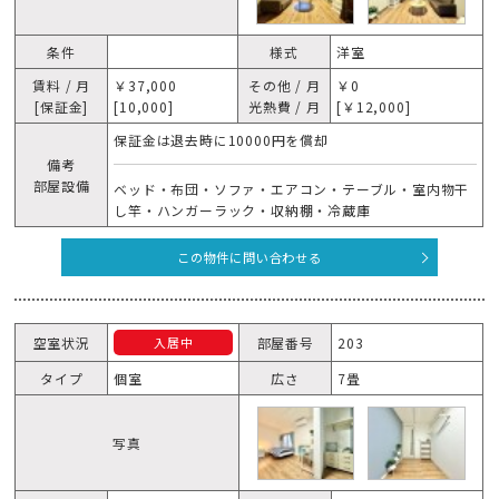
条件
様式
洋室
賃料 / 月
￥37,000
その他 / 月
￥0
[保証金]
[10,000]
光熱費 / 月
[￥12,000]
保証金は退去時に10000円を償却
備考
部屋設備
ベッド・布団・ソファ・エアコン・テーブル・室内物干
し竿・ハンガーラック・収納棚・冷蔵庫
この物件に問い合わせる
空室状況
部屋番号
203
入居中
タイプ
個室
広さ
7畳
写真