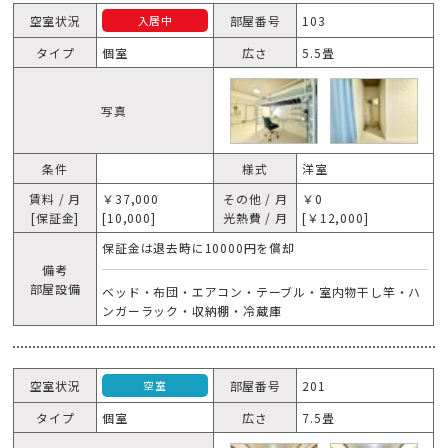
空室状況
部屋番号
103
入居中
タイプ
個室
広さ
5.5畳
写真
条件
様式
洋室
賃料 / 月
￥37,000
その他 / 月
￥0
[保証金]
[10,000]
光熱費 / 月
[￥12,000]
保証金は退去時に10000円を償却
備考
部屋設備
ベッド・布団・エアコン・テーブル・室内物干し竿・ハ
ンガーラック・収納棚・冷蔵庫
空室状況
部屋番号
201
空室
タイプ
個室
広さ
7.5畳