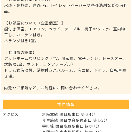
水道・光熱費、光Wi-Fi、トイレットペーパーや各種洗剤などの消耗
品。
【お部屋について（全室個室）】
鍵付き個室、エアコン、ベッド、テーブル、椅子orソファ、室内物
干し、カーテン付き。
ベランダ付き1室。
【共用部の設備】
アットホームなリビング（TV、冷蔵庫、電子レンジ、トースター、
炊飯器2台、ポット、コタツテーブル）
ドラム式洗濯機、浴槽付きバスルーム、洗面台、トイレ、自転車置
き場。
内覧やご相談など、お気軽にお問い合わせください。
物件情報
アクセス
京阪本線 関目駅東口 徒歩4分
今里筋線 関目成育駅東南口 徒歩5分
谷町線 関目高殿駅東口 徒歩7分
京阪本線 森小路駅東口 徒歩11分