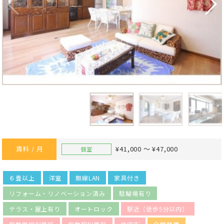
賃料 / 月
¥41,000 ～ ¥47,000
個室
６畳以上
洋室
無線LAN
家具付き
リフォーム・リノベーション済み
駐輪場有り
テラス・屋上有り
オートロック
駅近（徒歩5分以内）