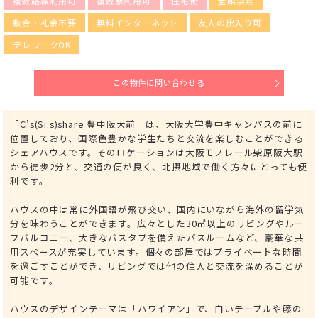
複数路線利用可
複数駅利用可
住宅街
全館禁煙
敷金・礼金不要
無料インターネット
友人の出入り可
テレワークOK
この物件に問い合わせる
「C’s(Si:s)share 豊中阪大前」は、大阪大学豊中キャンパスの前に
位置しており、国際色豊かな学生たちと交流を楽しむことができる
シェアハウスです。そのロケーションは大阪モノレール柴原阪大駅
から徒歩2分と、交通の便が良く、北摂地域で働く方々にとっても便
利です。
ハウスの中は常に外国語が飛び交い、国内にいながら海外の留学気
分を味わうことができます。広々とした30㎡以上のリビングやルー
フバルコニー、大きなバスタブを備えたバスルームなど、豪華な共
用スペースが充実しています。個々の部屋ではプライベートな時間
を過ごすことができ、リビングでは他の住人と交流を深めることが
可能です。
ハウスのデザインテーマは「ハワイアン」で、白いテーブルや籐の