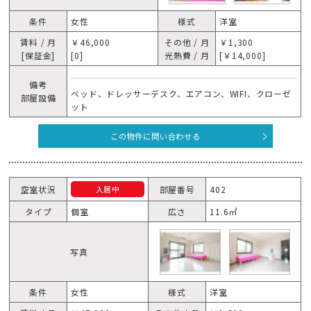
条件
女性
様式
洋室
賃料 / 月
￥46,000
その他 / 月
￥1,300
[保証金]
[0]
光熱費 / 月
[￥14,000]
備考
ベッド、ドレッサーデスク、エアコン、WIFI、クローゼ
部屋設備
ット
この物件に問い合わせる
空室状況
部屋番号
402
入居中
タイプ
個室
広さ
11.6㎡
写真
条件
女性
様式
洋室