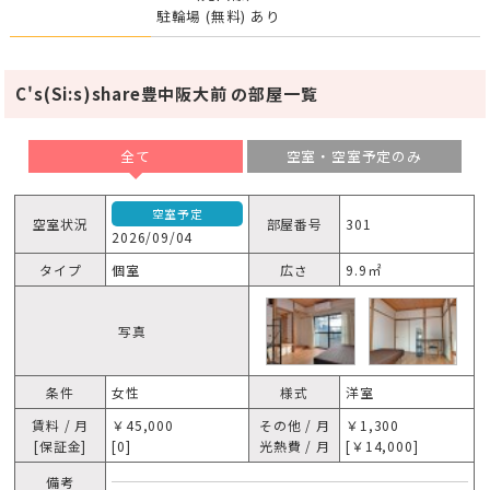
駐輪場 (無料) あり
C's(Si:s)share豊中阪大前 の部屋一覧
全て
空室・空室予定のみ
空室予定
空室状況
部屋番号
301
2026/09/04
タイプ
個室
広さ
9.9㎡
写真
条件
女性
様式
洋室
賃料 / 月
￥45,000
その他 / 月
￥1,300
[保証金]
[0]
光熱費 / 月
[￥14,000]
備考