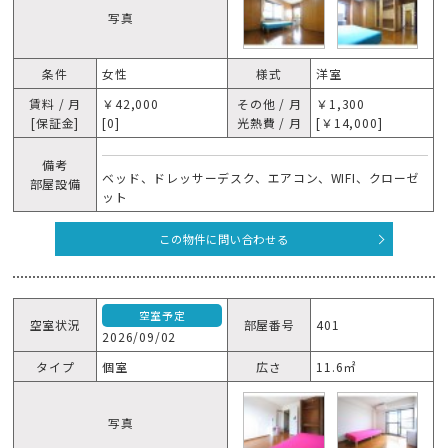
写真
条件
女性
様式
洋室
賃料 / 月
￥42,000
その他 / 月
￥1,300
[保証金]
[0]
光熱費 / 月
[￥14,000]
備考
ベッド、ドレッサーデスク、エアコン、WIFI、クローゼ
部屋設備
ット
この物件に問い合わせる
空室予定
空室状況
部屋番号
401
2026/09/02
タイプ
個室
広さ
11.6㎡
写真