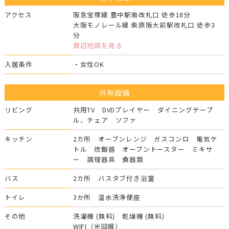
アクセス
阪急宝塚線 豊中駅南改札口 徒歩18分
大阪モノレール線 柴原阪大前駅改札口 徒歩3
分
周辺地図を見る
入居条件
・女性OK
共有設備
リビング
共用TV DVDプレイヤー ダイニングテーブ
ル、チェア ソファ
キッチン
2カ所 オーブンレンジ ガスコンロ 電気ケ
トル 炊飯器 オーブントースター ミキサ
ー 調理器具 食器類
バス
2カ所 バスタブ付き浴室
トイレ
3か所 温水洗浄便座
その他
洗濯機 (無料) 乾燥機 (無料)
WIFI（光回線）