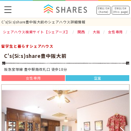
toggle
ENGLISH
ENGLISH
(home)
(this page)
navigation
C's(Si:s)share豊中阪大前のシェアハウス詳細情報
シェアハウス検索サイト【シェアーズ】
関西
大阪
女性専用
留学生と暮らすシェアハウス
C's(Si:s)share豊中阪大前
阪急宝塚線 豊中駅南改札口 徒歩18分
女性専用
空室