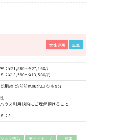
女性専用
空室
室：¥21,580～¥27,160/月
ミ：¥13,580～¥13,580/月
R筑肥線 筑前前原駅北口 徒歩9分
性
ハウス利用規約にご理解頂けること
ミ：3
ーション済み
デザイナーズ
一軒家