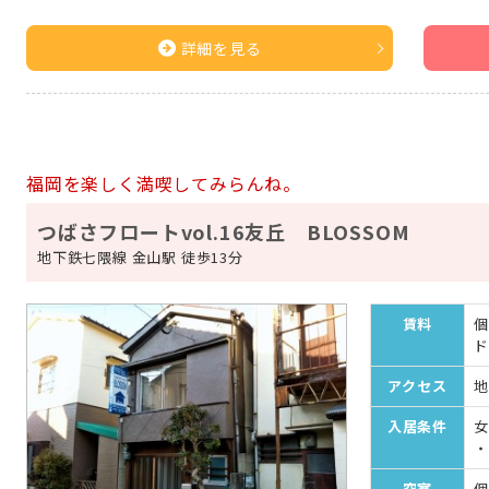
詳細を見る
福岡を楽しく満喫してみらんね。
つばさフロートvol.16友丘 BLOSSOM
地下鉄七隈線 金山駅 徒歩13分
賃料
個
ド
アクセス
地
入居条件
女
・
空室
個