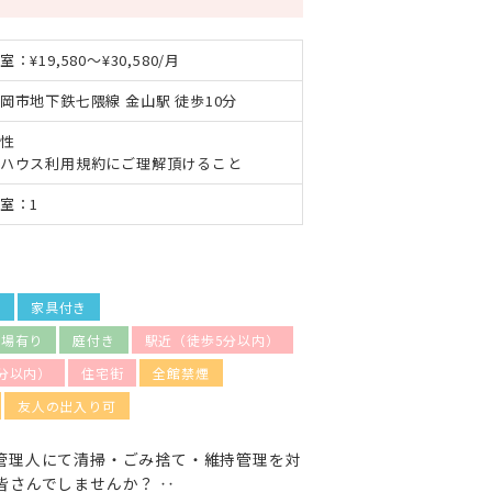
室：¥19,580～¥30,580/月
岡市地下鉄七隈線 金山駅 徒歩10分
性
ハウス利用規約にご理解頂けること
室：1
N
家具付き
輪場有り
庭付き
駅近（徒歩5分以内）
分以内）
住宅街
全館禁煙
友人の出入り可
管理人にて清掃・ごみ捨て・維持管理を対
皆さんでしませんか？ ‥