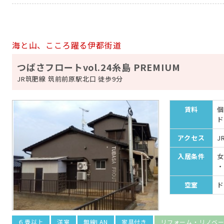
海と山、こころ躍る伊都街道
つばさフロートvol.24糸島 PREMIUM
JR筑肥線 筑前前原駅北口 徒歩9分
賃料
個
ド
アクセス
J
入居条件
女
・
空室
ド
６畳以上
洋室
無線LAN
家具付き
リフォーム・リノベ