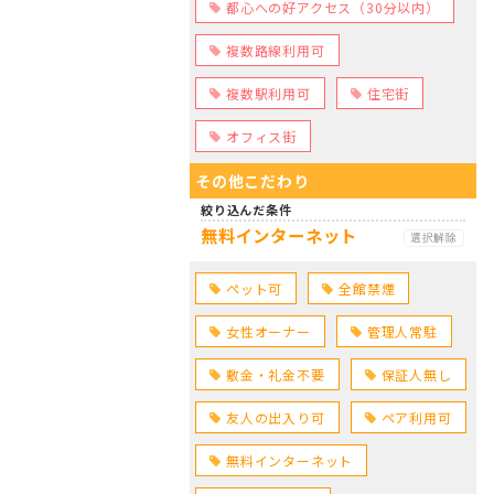
都心への好アクセス（30分以内）
複数路線利用可
複数駅利用可
住宅街
オフィス街
その他こだわり
絞り込んだ条件
無料インターネット
選択解除
ペット可
全館禁煙
女性オーナー
管理人常駐
敷金・礼金不要
保証人無し
友人の出入り可
ペア利用可
無料インターネット