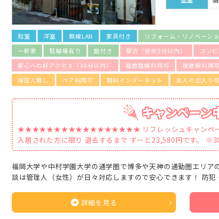
和室
洋室
無線LAN
家具付き
リフォーム・リノベーシ
一軒家
駐輪場有り
庭付き
駅近（徒歩5分以内）
コンビ
都心への好アクセス（30分以内）
複数路線利用可
複数駅利用
保証人無し
ペア利用可
無料インターネット
友人の出入り
★★★★★★★★★★★★★★★★★ リフレッシュキャンペ
入居された方に限り 退去するまで ずーと23,580円です。 ※3
福岡大学や中村学園大学の通学圏で博多や天神の通勤圏エリアの
談は管理人（女性）が日々対応しますので安心できます！ 防犯
詳細を見る