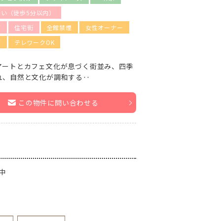
い（徒歩5分以内）
可
住宅街
全館禁煙
女性オーナー
可
テレワークOK
アートとカフェ文化が息づく街並み、四季
れ、自然と文化が調和する‥
この物件に問い合わせる
中