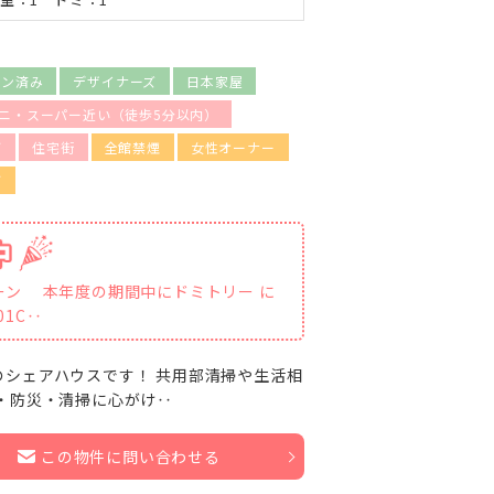
ョン済み
デザイナーズ
日本家屋
ニ・スーパー近い（徒歩5分以内）
可
住宅街
全館禁煙
女性オーナー
可
ーン 本年度の期間中にドミトリー に
01C‥
シェアハウスです！ 共用部清掃や生活相
・防災・清掃に心がけ‥
この物件に問い合わせる