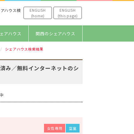
ENGLISH
ENGLISH
ェアハウス検
(home)
(this page)
ェアハウス
関西のシェアハウス
シェアハウス検索結果
ン済み／無料インターネットのシ
中
女性専用
空室