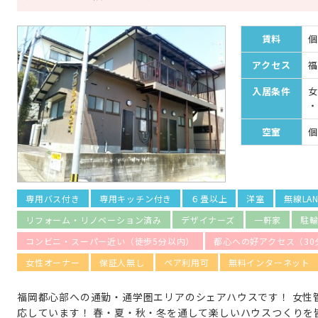
賃料
個
アクセス
福
入居条件
女
・
空室
個
専用バス付き
専用キッチン付き
６畳以上
洋室
無線LA
リフォーム・リノベーション済み
デザイナーズ
一軒家
駐
コンビニ・スーパー近い（徒歩5分以内）
都心への好アクセス（30
女性オーナー
保証人無し
ペア利用可
無料インターネット
福岡都心部への通勤・通学圏エリアのシェアハウスです！ 女性
応しています！ 春・夏・秋・冬を通して楽しいハウスつくりを