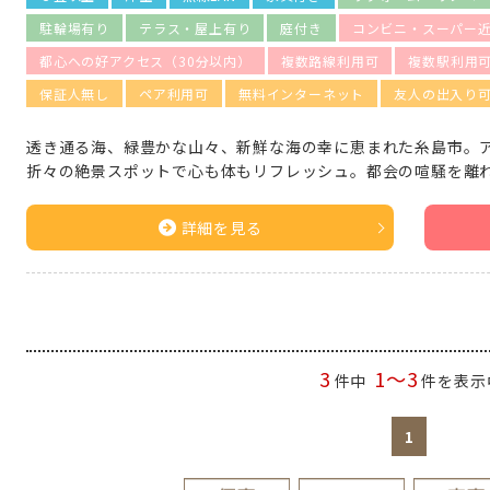
駐輪場有り
テラス・屋上有り
庭付き
コンビニ・スーパー近
都心への好アクセス（30分以内）
複数路線利用可
複数駅利用
保証人無し
ペア利用可
無料インターネット
友人の出入り
透き通る海、緑豊かな山々、新鮮な海の幸に恵まれた糸島市。
折々の絶景スポットで心も体もリフレッシュ。都会の喧騒を離
詳細を見る
3
1～3
件中
件を表示
1