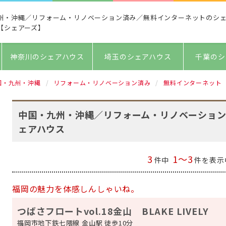
州・沖縄／リフォーム・リノベーション済み／無料インターネットのシ
【シェアーズ】
神奈川のシェアハウス
埼玉のシェアハウス
千葉のシ
国・九州・沖縄
リフォーム・リノベーション済み
無料インターネット
中国・九州・沖縄／リフォーム・リノベーショ
ェアハウス
3
1～3
件中
件を表示
福岡の魅力を体感しんしゃいね。
つばさフロートvol.18金山 BLAKE LIVELY
福岡市地下鉄七隈線 金山駅 徒歩10分