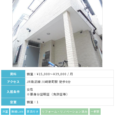
賃料
個室：¥15,000～¥39,000 / 月
アクセス
JR南武線 川崎新町駅 徒歩6分
女性
入居条件
※要身分証明証（免許証等）
空室
個室：1
洋室
無線LAN
家具付き
リフォーム・リノベーション済み
一軒家