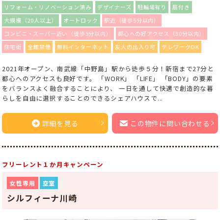
リフォーム・リノベーション済み
デザイナーズ
駐輪場有り
庭付き
大規模（20人以上）
オートロック
駅近（徒歩5分以内）
コンビニ・スーパー近い（徒歩5分以内）
都心への好アクセス（30分以内）
住宅街
全館禁煙
無料インターネット
友人の出入り可
テレワークOK
2021年オープン、南武線「中野島」駅から徒歩５分！新宿まで27分と
都心へのアクセスも良好です。 「WORK」 「LIFE」 「BODY」の要素
をバランスよく融合することにより、 一日を通して快適で創造的な暮
らしを自由に選択することのできるシェアハウスで...
詳細を見る
この物件に問い合わせる
フリーレント１か月キャンペーン
女性専用
空室
シルフィーナ川崎