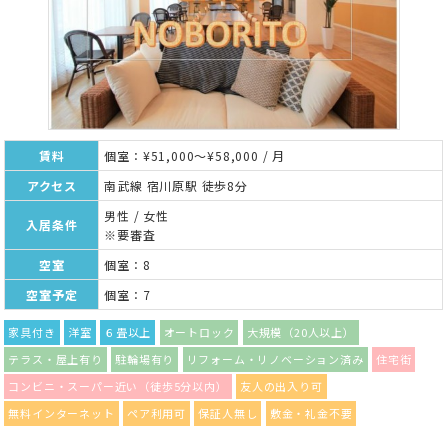
賃料
個室：¥51,000～¥58,000 / 月
アクセス
南武線 宿川原駅 徒歩8分
男性 / 女性
入居条件
※要審査
空室
個室：8
空室予定
個室：7
家具付き
洋室
６畳以上
オートロック
大規模（20人以上）
テラス・屋上有り
駐輪場有り
リフォーム・リノベーション済み
住宅街
コンビニ・スーパー近い（徒歩5分以内）
友人の出入り可
無料インターネット
ペア利用可
保証人無し
敷金・礼金不要