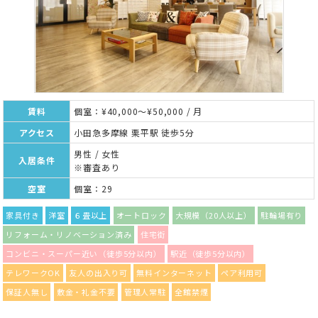
賃料
個室：¥40,000～¥50,000 / 月
アクセス
小田急多摩線 栗平駅 徒歩5分
男性 / 女性
入居条件
※審査あり
空室
個室：29
家具付き
洋室
６畳以上
オートロック
大規模（20人以上）
駐輪場有り
リフォーム・リノベーション済み
住宅街
コンビニ・スーパー近い（徒歩5分以内）
駅近（徒歩5分以内）
テレワークOK
友人の出入り可
無料インターネット
ペア利用可
保証人無し
敷金・礼金不要
管理人常駐
全館禁煙