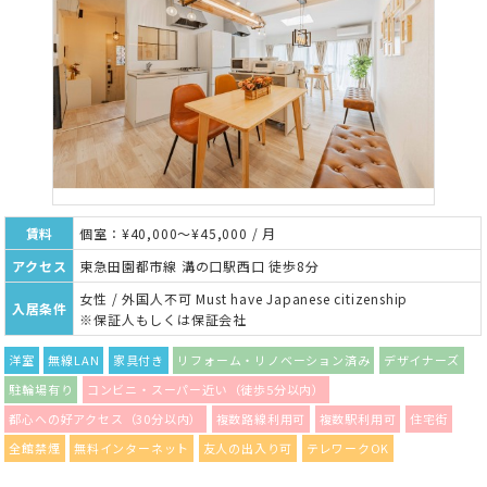
賃料
個室：¥40,000～¥45,000 / 月
アクセス
東急田園都市線 溝の口駅西口 徒歩8分
女性 / 外国人不可 Must have Japanese citizenship
入居条件
※保証人もしくは保証会社
洋室
無線LAN
家具付き
リフォーム・リノベーション済み
デザイナーズ
駐輪場有り
コンビニ・スーパー近い（徒歩5分以内）
都心への好アクセス（30分以内）
複数路線利用可
複数駅利用可
住宅街
全館禁煙
無料インターネット
友人の出入り可
テレワークOK