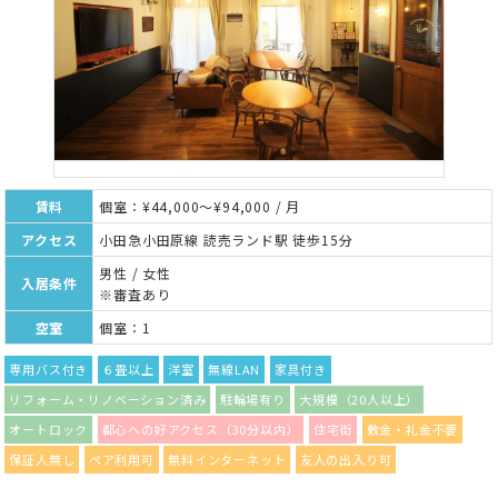
賃料
個室：¥44,000～¥94,000 / 月
アクセス
小田急小田原線 読売ランド駅 徒歩15分
男性 / 女性
入居条件
※審査あり
空室
個室：1
専用バス付き
６畳以上
洋室
無線LAN
家具付き
リフォーム・リノベーション済み
駐輪場有り
大規模（20人以上）
オートロック
都心への好アクセス（30分以内）
住宅街
敷金・礼金不要
保証人無し
ペア利用可
無料インターネット
友人の出入り可