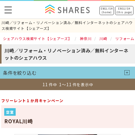
toggle
ENGLISH
ENGLISH
(home)
(this page)
navigation
川崎／リフォーム・リノベーション済み／無料インターネットのシェアハウ
ス検索サイト【シェアーズ】
シェアハウス検索サイト【シェアーズ】
神奈川
川崎
リフォーム
川崎／リフォーム・リノベーション済み／無料インターネ
ットのシェアハウス
条件を絞り込む
11
1～11
件中
件を表示中
フリーレント１か月キャンペーン
空室
ROYAL川崎