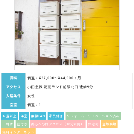
賃料
個室：¥37,000～¥44,000 / 月
アクセス
小田急線 読売ランド前駅北口 徒歩9分
入居条件
女性
空室
個室：1
６畳以上
洋室
無線LAN
家具付き
リフォーム・リノベーション済み
一軒家
庭付き
都心への好アクセス（30分以内）
住宅街
全館禁煙
無料インターネット