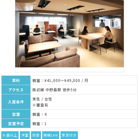
賃料
個室：¥41,000～¥49,000 / 月
アクセス
南武線 中野島駅 徒歩5分
男性 / 女性
入居条件
※審査有
空室
個室：4
空室予定
個室：1
６畳以上
洋室
防音
無線LAN
家具付き