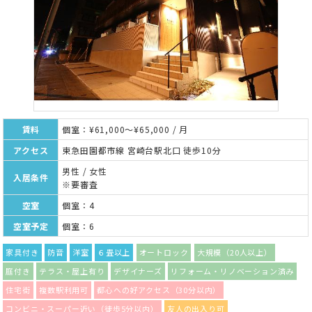
賃料
個室：¥61,000～¥65,000 / 月
アクセス
東急田園都市線 宮崎台駅北口 徒歩10分
男性 / 女性
入居条件
※要審査
空室
個室：4
空室予定
個室：6
家具付き
防音
洋室
６畳以上
オートロック
大規模（20人以上）
庭付き
テラス・屋上有り
デザイナーズ
リフォーム・リノベーション済み
住宅街
複数駅利用可
都心への好アクセス（30分以内）
コンビニ・スーパー近い（徒歩5分以内）
友人の出入り可