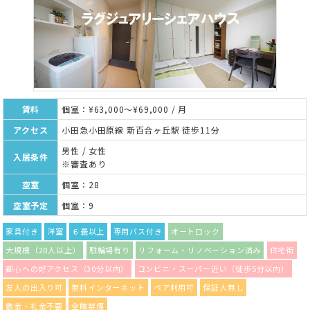
賃料
個室：¥63,000～¥69,000 / 月
アクセス
小田急小田原線 新百合ヶ丘駅 徒歩11分
男性 / 女性
入居条件
※審査あり
空室
個室：28
空室予定
個室：9
家具付き
洋室
６畳以上
専用バス付き
オートロック
大規模（20人以上）
駐輪場有り
リフォーム・リノベーション済み
住宅街
都心への好アクセス（30分以内）
コンビニ・スーパー近い（徒歩5分以内）
友人の出入り可
無料インターネット
ペア利用可
保証人無し
敷金・礼金不要
全館禁煙