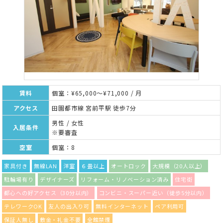
賃料
個室：¥65,000～¥71,000 / 月
アクセス
田園都市線 宮前平駅 徒歩7分
男性 / 女性
入居条件
※要審査
空室
個室：8
家具付き
無線LAN
洋室
６畳以上
オートロック
大規模（20人以上）
駐輪場有り
デザイナーズ
リフォーム・リノベーション済み
住宅街
都心への好アクセス（30分以内）
コンビニ・スーパー近い（徒歩5分以内）
テレワークOK
友人の出入り可
無料インターネット
ペア利用可
保証人無し
敷金・礼金不要
全館禁煙