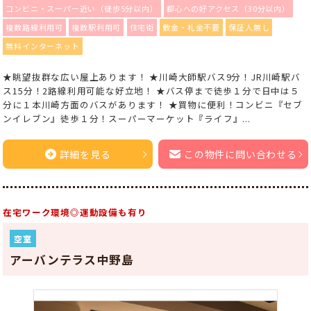
コンビニ・スーパー近い（徒歩5分以内）
都心への好アクセス（30分以内）
複数路線利用可
複数駅利用可
住宅街
敷金・礼金不要
保証人無し
無料インターネット
★眺望抜群な広い屋上あります！ ★川崎大師駅バス9分！JR川崎駅バ
ス15分！2路線利用可能な好立地！ ★バス停まで徒歩１分で日中は５
分に１本川崎方面のバスがあります！ ★買物に便利！コンビニ『セブ
ンイレブン』徒歩１分！スーパーマーケット『ライフ』...
詳細を見る
この物件に問い合わせる
在宅ワーク環境◎運動設備も有り
空室
アーバンテラス中野島