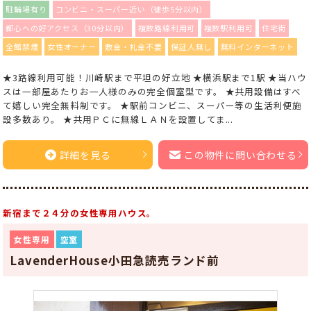
駐輪場有り
コンビニ・スーパー近い（徒歩5分以内）
都心への好アクセス（30分以内）
複数路線利用可
複数駅利用可
住宅街
全館禁煙
女性オーナー
敷金・礼金不要
保証人無し
無料インターネット
★3路線利用可能！川崎駅まで平坦の好立地 ★横浜駅まで1駅 ★当ハウ
スは一部屋あたりお一人様のみの完全個室型です。 ★共用設備はすべ
て嬉しい完全無料制です。 ★駅前コンビニ、スーパー等の生活利便施
設多数あり。 ★共用ＰＣに無線ＬＡＮを設置してま...
詳細を見る
この物件に問い合わせる
新宿まで２４分の女性専用ハウス。
女性専用
空室
LavenderHouse小田急読売ランド前