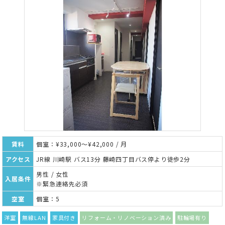
賃料
個室：¥33,000～¥42,000 / 月
アクセス
JR線 川崎駅 バス13分 藤崎四丁目バス停より徒歩2分
男性 / 女性
入居条件
※緊急連絡先必須
空室
個室：5
洋室
無線LAN
家具付き
リフォーム・リノベーション済み
駐輪場有り