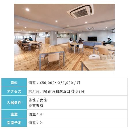
賃料
個室：¥56,000～¥61,000 / 月
アクセス
京浜東北線 南浦和駅西口 徒歩8分
男性 / 女性
入居条件
※審査有
空室
個室：4
空室予定
個室：2