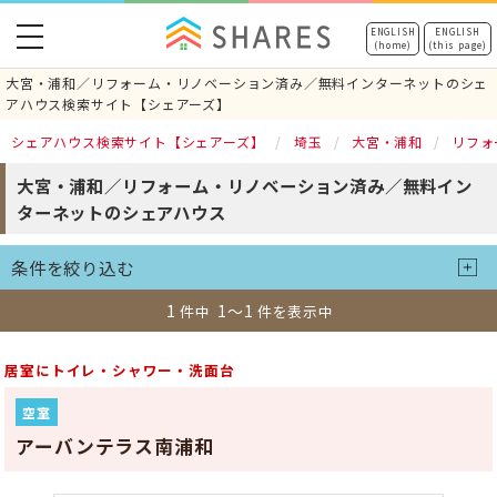
toggle
ENGLISH
ENGLISH
(home)
(this page)
navigation
大宮・浦和／リフォーム・リノベーション済み／無料インターネットのシェ
アハウス検索サイト【シェアーズ】
シェアハウス検索サイト【シェアーズ】
埼玉
大宮・浦和
リフォ
大宮・浦和／リフォーム・リノベーション済み／無料イン
ターネットのシェアハウス
条件を絞り込む
1
1～1
件中
件を表示中
居室にトイレ・シャワー・洗面台
空室
アーバンテラス南浦和