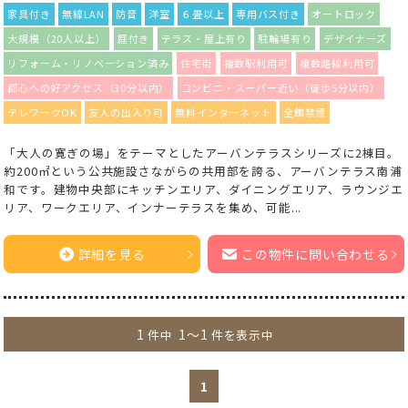
家具付き
無線LAN
防音
洋室
６畳以上
専用バス付き
オートロック
大規模（20人以上）
庭付き
テラス・屋上有り
駐輪場有り
デザイナーズ
リフォーム・リノベーション済み
住宅街
複数駅利用可
複数路線利用可
都心への好アクセス（30分以内）
コンビニ・スーパー近い（徒歩5分以内）
テレワークOK
友人の出入り可
無料インターネット
全館禁煙
「大人の寛ぎの場」をテーマとしたアーバンテラスシリーズに2棟目。
約200㎡という公共施設さながらの共用部を誇る、アーバンテラス南浦
和です。建物中央部にキッチンエリア、ダイニングエリア、ラウンジエ
リア、ワークエリア、インナーテラスを集め、可能...
詳細を見る
この物件に問い合わせる
1
1～1
件中
件を表示中
1