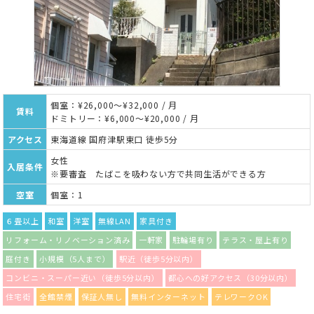
個室：¥26,000～¥32,000 / 月
賃料
ドミトリー：¥6,000～¥20,000 / 月
アクセス
東海道線 国府津駅東口 徒歩5分
女性
入居条件
※要審査 たばこを吸わない方で共同生活ができる方
空室
個室：1
６畳以上
和室
洋室
無線LAN
家具付き
リフォーム・リノベーション済み
一軒家
駐輪場有り
テラス・屋上有り
庭付き
小規模（5人まで）
駅近（徒歩5分以内）
コンビニ・スーパー近い（徒歩5分以内）
都心への好アクセス（30分以内）
住宅街
全館禁煙
保証人無し
無料インターネット
テレワークOK