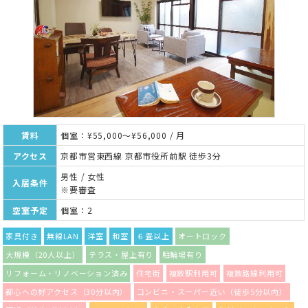
賃料
個室：¥55,000～¥56,000 / 月
アクセス
京都市営東西線 京都市役所前駅 徒歩3分
男性 / 女性
入居条件
※要審査
空室予定
個室：2
家具付き
無線LAN
洋室
和室
６畳以上
オートロック
大規模（20人以上）
テラス・屋上有り
駐輪場有り
リフォーム・リノベーション済み
住宅街
複数駅利用可
複数路線利用可
都心への好アクセス（30分以内）
コンビニ・スーパー近い（徒歩5分以内）