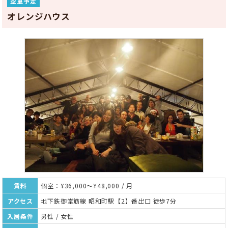
空室予定
オレンジハウス
賃料
個室：¥36,000～¥48,000 / 月
アクセス
地下鉄御堂筋線 昭和町駅【2】番出口 徒歩7分
入居条件
男性 / 女性