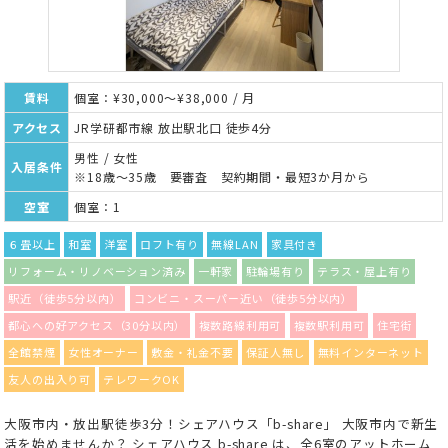
賃料
個室：¥30,000～¥38,000 / 月
アクセス
JR学研都市線 放出駅北口 徒歩4分
男性 / 女性
入居条件
※18歳～35歳 要審査 契約期間・最短3か月から
空室
個室：1
６畳以上
和室
洋室
ロフト有り
無線LAN
家具付き
リフォーム・リノベーション済み
一軒家
駐輪場有り
テラス・屋上有り
駅近（徒歩5分以内）
コンビニ・スーパー近い（徒歩5分以内）
都心への好アクセス（30分以内）
複数路線利用可
複数駅利用可
住宅街
全館禁煙
女性オーナー
敷金・礼金不要
保証人無し
無料インターネット
友人の出入り可
テレワークOK
大阪市内・放出駅徒歩3分！シェアハウス「b-share」 大阪市内で新生
活を始めませんか？ シェアハウス b-share は、全6室のアットホーム