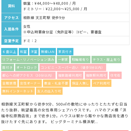
個室：¥44,000～¥48,000 / 月
賃料
ドミトリー：¥22,000～¥25,000 / 月
アクセス
相鉄線 天王町駅 徒歩9分
女性
入居条件
※申込時要身分証（免許証等）コピー、要審査
空室予定
ドミ：2
６畳以上
和室
洋室
無線LAN
家具付き
リフォーム・リノベーション済み
一軒家
駐輪場有り
テラス・屋上有り
庭付き
オートロック
コンビニ・スーパー近い（徒歩5分以内）
都心への好アクセス（30分以内）
複数路線利用可
複数駅利用可
住宅街
全館禁煙
女性オーナー
敷金・礼金不要
保証人無し
ペア利用可
無料インターネット
友人の出入り可
相鉄線天王町駅から徒歩9分、500㎡の敷地にゆったりとたたずむ日当
たり抜群、眺望最高の女性専用シェアハウスです。 ハマのアメ横「洪
福寺松原商店街」まで徒歩1分。ハウスは駅から賑やかな商店街を通り
抜けたすぐ先にあります。 ビッグターミナル横浜駅...