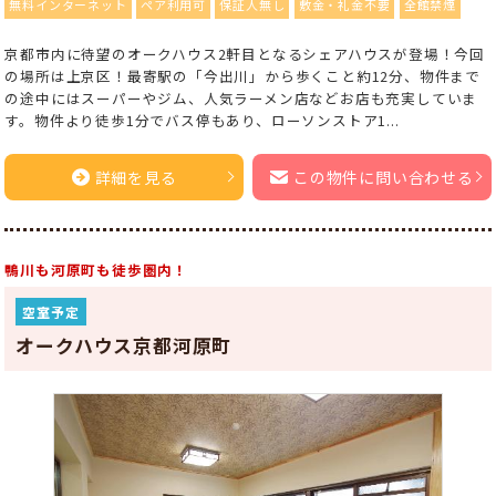
無料インターネット
ペア利用可
保証人無し
敷金・礼金不要
全館禁煙
京都市内に待望のオークハウス2軒目となるシェアハウスが登場！今回
の場所は上京区！最寄駅の「今出川」から歩くこと約12分、物件まで
の途中にはスーパーやジム、人気ラーメン店などお店も充実していま
す。物件より徒歩1分でバス停もあり、ローソンストア1...
詳細を見る
この物件に問い合わせる
鴨川も河原町も徒歩圏内！
空室予定
オークハウス京都河原町