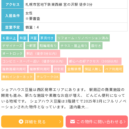
アクセス
札幌市営地下鉄東西線 宮の沢駅 徒歩3分
女性
入居条件
※要審査
空室予定
個室：4
６畳以上
和室
洋室
家具付き
リフォーム・リノベーション済み
デザイナーズ
一軒家
駐輪場有り
テラス・屋上有り
庭付き
オートロック
駅近（徒歩5分以内）
コンビニ・スーパー近い（徒歩5分以内）
都心への好アクセス（30分以内）
複数路線利用可
複数駅利用可
住宅街
全館禁煙
保証人無し
ペア利用可
無料インターネット
テレワークOK
シェアハウス豆屋は西区発寒エリアにあります。 駅周辺の商業施設の
開発も進み、新たな施設や素敵なお店が増え、 どんどん便利になって
いる地域です。 シェアハウス豆屋は3階建てで2025年3月にフルリノベ
ーションされた物件となっています。 道内最大...
詳細を見る
この物件に問い合わせる