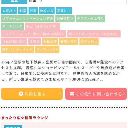
６畳以上
和室
洋室
無線LAN
家具付き
リフォーム・リノベーション済み
駐輪場有り
テラス・屋上有り
オートロック
駅近（徒歩5分以内）
コンビニ・スーパー近い（徒歩5分以内）
都心への好アクセス（30分以内）
複数路線利用可
住宅街
全館禁煙
管理人常駐
保証人無し
無料インターネット
テレワークOK
JR森ノ宮駅や地下鉄森ノ宮駅から徒歩圏内で、心斎橋や難波へのアク
セスも抜群。 周辺にはショッピングモールやスーパーや飲食店が充実
しており、日常生活に便利な立地です。 歴史ある大阪城を眺めなが
ら、新しい生活を始めてみませんか？ FUKUHOUSE森ノ...
詳細を見る
この物件に問い合わせる
まったり広々和風ラウンジ