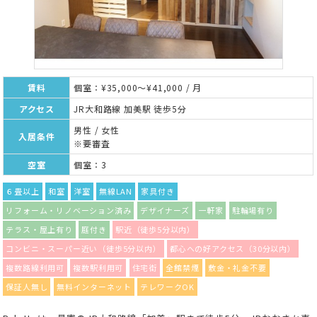
賃料
個室：¥35,000～¥41,000 / 月
アクセス
JR大和路線 加美駅 徒歩5分
男性 / 女性
入居条件
※要審査
空室
個室：3
６畳以上
和室
洋室
無線LAN
家具付き
リフォーム・リノベーション済み
デザイナーズ
一軒家
駐輪場有り
テラス・屋上有り
庭付き
駅近（徒歩5分以内）
コンビニ・スーパー近い（徒歩5分以内）
都心への好アクセス（30分以内）
複数路線利用可
複数駅利用可
住宅街
全館禁煙
敷金・礼金不要
保証人無し
無料インターネット
テレワークOK