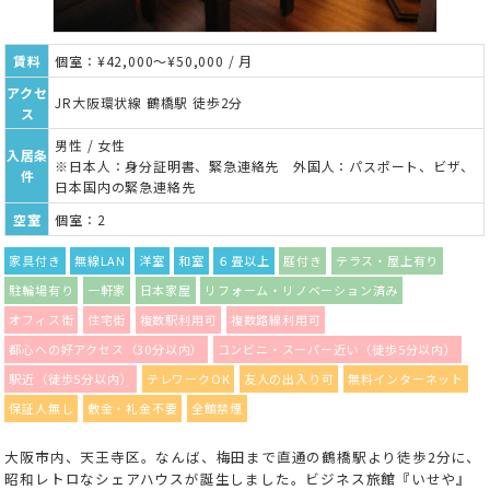
賃料
個室：¥42,000～¥50,000 / 月
アクセ
JR大阪環状線 鶴橋駅 徒歩2分
ス
男性 / 女性
入居条
※日本人：身分証明書、緊急連絡先 外国人：パスポート、ビザ、
件
日本国内の緊急連絡先
空室
個室：2
家具付き
無線LAN
洋室
和室
６畳以上
庭付き
テラス・屋上有り
駐輪場有り
一軒家
日本家屋
リフォーム・リノベーション済み
オフィス街
住宅街
複数駅利用可
複数路線利用可
都心への好アクセス（30分以内）
コンビニ・スーパー近い（徒歩5分以内）
駅近（徒歩5分以内）
テレワークOK
友人の出入り可
無料インターネット
保証人無し
敷金・礼金不要
全館禁煙
大阪市内、天王寺区。なんば、梅田まで直通の鶴橋駅より徒歩2分に、
昭和レトロなシェアハウスが誕生しました。ビジネス旅館『いせや』