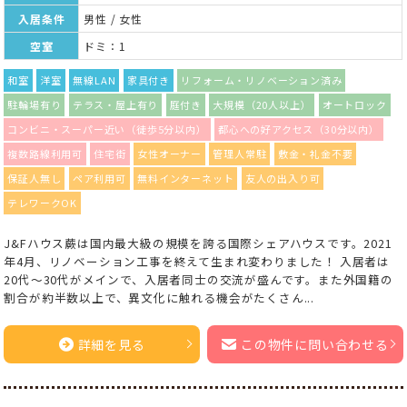
入居条件
男性 / 女性
空室
ドミ：1
和室
洋室
無線LAN
家具付き
リフォーム・リノベーション済み
駐輪場有り
テラス・屋上有り
庭付き
大規模（20人以上）
オートロック
コンビニ・スーパー近い（徒歩5分以内）
都心への好アクセス（30分以内）
複数路線利用可
住宅街
女性オーナー
管理人常駐
敷金・礼金不要
保証人無し
ペア利用可
無料インターネット
友人の出入り可
テレワークOK
J&Fハウス蕨は国内最大級の規模を誇る国際シェアハウスです。2021
年4月、リノベーション工事を終えて生まれ変わりました！ 入居者は
20代〜30代がメインで、入居者同士の交流が盛んです。また外国籍の
割合が約半数以上で、異文化に触れる機会がたくさん...
詳細を見る
この物件に問い合わせる