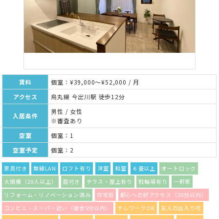
賃料
個室：¥39,000～¥52,000 / 月
アクセス
烏丸線 今出川駅 徒歩12分
男性 / 女性
入居条件
※審査あり
空室
個室：1
空室予定
個室：2
家具付き
無線LAN
ロフト有り
洋室
和室
６畳以上
オートロック
大規模（20人以上）
庭付き
テラス・屋上有り
駐輪場有り
一軒家
リフォーム・リノベーション済み
住宅街
都心への好アクセス（30分以内）
コンビニ・スーパー近い（徒歩5分以内）
テレワークOK
友人の出入り可