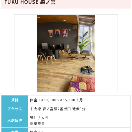
FUKU HOUSE 森ノ宮
賃料
個室：¥50,000～¥55,000 / 月
アクセス
中央線 森ノ宮駅2番出口 徒歩3分
男性 / 女性
入居条件
※要審査
空室
個室：3