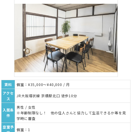
賃料
個室：¥35,000～¥40,000 / 月
アクセ
JR大阪環状線 京橋駅北口 徒歩10分
ス
男性 / 女性
入居条
※年齢制限なし！ 他の住人さんと協力して生活できるか等を見
件
学時に審査
空室予
個室：1