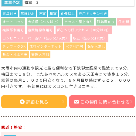
空室予定
個室：3
家具付き
無線LAN
洋室
和室
６畳以上
専用キッチン付き
オートロック
大規模（20人以上）
テラス・屋上有り
駐輪場有り
住宅街
複数駅利用可
複数路線利用可
都心への好アクセス（30分以内）
コンビニ・スーパー近い（徒歩5分以内）
駅近（徒歩5分以内）
テレワークOK
無料インターネット
ペア利用可
保証人無し
敷金・礼金不要
管理人常駐
大阪市内の通勤や観光に最も便利な地下鉄御堂筋線で難波まで９分、
梅田まで１８分。 またあべのハルカスのある天王寺まで徒歩１５分。
家賃は毎月１，０００円安くなり、６ヶ月目以降はずっと５，０００
円引きです。 各部屋にはガスコンロ付きミニキッ...
詳細を見る
この物件に問い合わせる
駅近！格安！