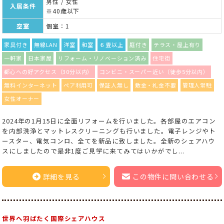
男性 / 女性
入居条件
※40歳以下
空室
個室：1
家具付き
無線LAN
洋室
和室
６畳以上
庭付き
テラス・屋上有り
一軒家
日本家屋
リフォーム・リノベーション済み
住宅街
都心への好アクセス（30分以内）
コンビニ・スーパー近い（徒歩5分以内）
無料インターネット
ペア利用可
保証人無し
敷金・礼金不要
管理人常駐
女性オーナー
2024年の1月15日に全面リフォームを行いました。各部屋のエアコン
を内部洗浄とマットレスクリーニングも行いました。電子レンジやト
ースター、電気コンロ、全てを新品に致しました。全新のシェアハウ
スにしましたので是非1度ご見学に来てみてはいかがでし...
詳細を見る
この物件に問い合わせる
世界へ羽ばたく国際シェアハウス