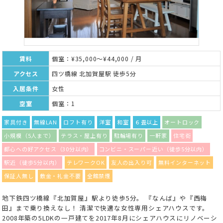
賃料
個室：¥35,000～¥44,000 / 月
アクセス
四ツ橋線 北加賀屋駅 徒歩5分
入居条件
女性
空室
個室：1
家具付き
無線LAN
ロフト有り
洋室
和室
６畳以上
オートロック
小規模（5人まで）
テラス・屋上有り
駐輪場有り
一軒家
住宅街
都心への好アクセス（30分以内）
コンビニ・スーパー近い（徒歩5分以内）
駅近（徒歩5分以内）
テレワークOK
友人の出入り可
無料インターネット
保証人無し
敷金・礼金不要
全館禁煙
地下鉄四ツ橋線『北加賀屋』駅より徒歩5分。 『なんば』や『西梅
田』まで乗り換えなし！ 清潔で快適な女性専用シェアハウスです。
2008年築の5LDKの一戸建てを2017年8月にシェアハウスにリノベーシ