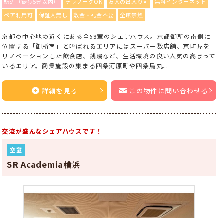
駅近（徒歩5分以内）
テレワークOK
友人の出入り可
無料インターネット
ペア利用可
保証人無し
敷金・礼金不要
全館禁煙
京都の中心地の近くにある全53室のシェアハウス。京都御所の南側に
位置する「御所南」と呼ばれるエリアにはスーパー数店舗、京町屋を
リノベーションした飲食店、銭湯など、生活環境の良い人気の高まって
いるエリア。商業施設の集まる四条河原町や四条烏丸...
詳細を見る
この物件に問い合わせる
交流が盛んなシェアハウスです！
空室
SR Academia横浜