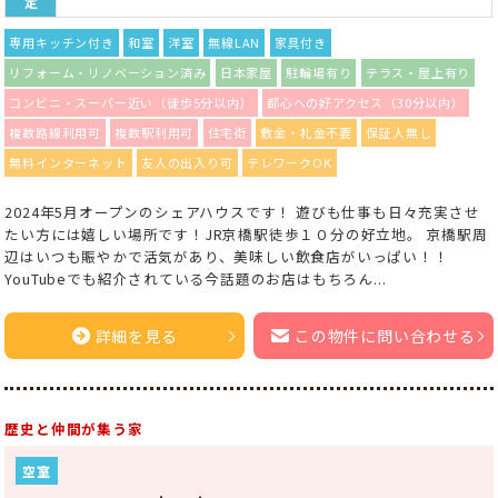
定
専用キッチン付き
和室
洋室
無線LAN
家具付き
リフォーム・リノベーション済み
日本家屋
駐輪場有り
テラス・屋上有り
コンビニ・スーパー近い（徒歩5分以内）
都心への好アクセス（30分以内）
複数路線利用可
複数駅利用可
住宅街
敷金・礼金不要
保証人無し
無料インターネット
友人の出入り可
テレワークOK
2024年5月オープンのシェアハウスです！ 遊びも仕事も日々充実させ
たい方には嬉しい場所です！JR京橋駅徒歩１０分の好立地。 京橋駅周
辺はいつも賑やかで活気があり、美味しい飲食店がいっぱい！！
YouTubeでも紹介されている今話題のお店はもちろん...
詳細を見る
この物件に問い合わせる
歴史と仲間が集う家
空室