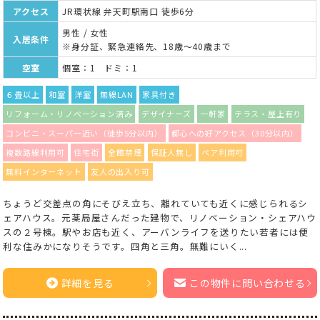
アクセス
JR環状線 弁天町駅南口 徒歩6分
男性 / 女性
入居条件
※身分証、緊急連絡先、18歳～40歳まで
空室
個室：1 ドミ：1
６畳以上
和室
洋室
無線LAN
家具付き
リフォーム・リノベーション済み
デザイナーズ
一軒家
テラス・屋上有り
コンビニ・スーパー近い（徒歩5分以内）
都心への好アクセス（30分以内）
複数路線利用可
住宅街
全館禁煙
保証人無し
ペア利用可
無料インターネット
友人の出入り可
ちょうど交差点の角にそびえ立ち、離れていても近くに感じられるシ
ェアハウス。元薬局屋さんだった建物で、リノベーション・シェアハウ
スの２号棟。駅やお店も近く、アーバンライフを送りたい若者には便
利な住みかになりそうです。四角と三角。無難にいく...
詳細を見る
この物件に問い合わせる