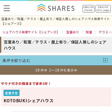
toggle
ENGLISH
ENGLISH
(home)
(this page)
navigation
空室あり／和室／テラス・屋上有り／保証人無しのシェアハウス検索サイト
【シェアーズ】
シェアハウス検索サイト【シェアーズ】
空室あり
和室
テラス・
空室あり／和室／テラス・屋上有り／保証人無しのシェア
ハウス
条件を絞り込む
18
1～18
件中
件を表示中
サウナ付きの銭湯まで徒歩3分！
空室予定
KOTOBUKIシェアハウス