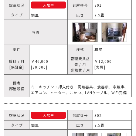
空室状況
部屋番号
301
入居中
タイプ
個室
広さ
7.5畳
写真
条件
様式
和室
管理費共益
賃料 / 月
￥46,000
￥12,000
費 / 月
[保証金]
[30,000]
[実費]
光熱費 / 月
備考
ミニキッチン・押入付き 調理器具、食器類、冷蔵庫、
部屋設備
エアコン、ヒーター、こたつ、LANケーブル、WiFi完備
空室状況
部屋番号
302
入居中
タイプ
個室
広さ
7.5畳