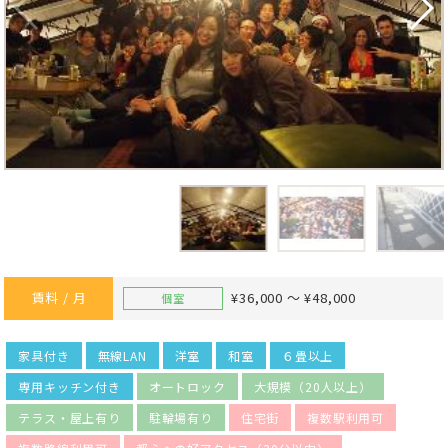
賃料 / 月
¥36,000 ～ ¥48,000
個室
家具付き
無線LAN
洋室
和室
６畳以上
専用キッチン付き
オートロック
大規模（20人以上）
テラス・屋上有り
駐輪場有り
住宅街
複数駅利用可