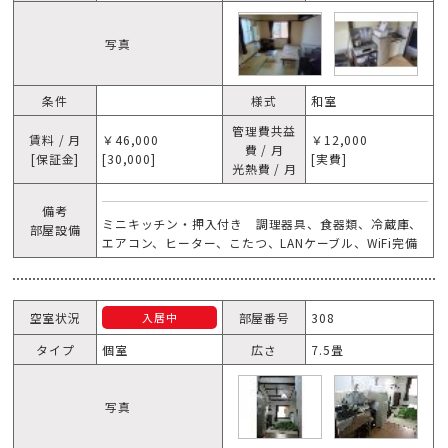
写真
条件
様式
和室
管理費共益
賃料 / 月
￥46,000
￥12,000
費 / 月
[保証金]
[30,000]
[実費]
光熱費 / 月
備考
ミニキッチン・押入付き 調理器具、食器類、冷蔵庫、
部屋設備
エアコン、ヒーター、こたつ、LANケーブル、WiFi完備
空室状況
部屋番号
308
入居中
タイプ
個室
広さ
7.5畳
写真