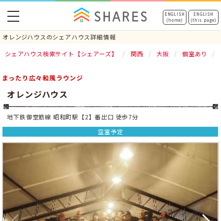
toggle
ENGLISH
ENGLISH
(home)
(this page)
navigation
オレンジハウスのシェアハウス詳細情報
シェアハウス検索サイト【シェアーズ】
関西
大阪
個室あり
まったり広々和風ラウンジ
オレンジハウス
地下鉄御堂筋線 昭和町駅【2】番出口 徒歩7分
空室予定