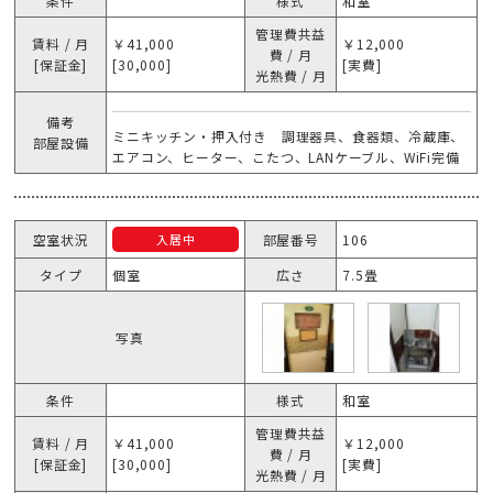
条件
様式
和室
管理費共益
賃料 / 月
￥41,000
￥12,000
費 / 月
[保証金]
[30,000]
[実費]
光熱費 / 月
備考
ミニキッチン・押入付き 調理器具、食器類、冷蔵庫、
部屋設備
エアコン、ヒーター、こたつ、LANケーブル、WiFi完備
空室状況
部屋番号
106
入居中
タイプ
個室
広さ
7.5畳
写真
条件
様式
和室
管理費共益
賃料 / 月
￥41,000
￥12,000
費 / 月
[保証金]
[30,000]
[実費]
光熱費 / 月