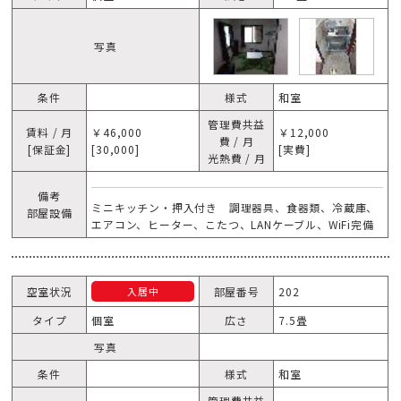
写真
条件
様式
和室
管理費共益
賃料 / 月
￥46,000
￥12,000
費 / 月
[保証金]
[30,000]
[実費]
光熱費 / 月
備考
ミニキッチン・押入付き 調理器具、食器類、冷蔵庫、
部屋設備
エアコン、ヒーター、こたつ、LANケーブル、WiFi完備
空室状況
部屋番号
202
入居中
タイプ
個室
広さ
7.5畳
写真
条件
様式
和室
管理費共益