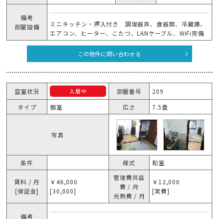
備考
ミニキッチン・押入付き 調理器具、食器類、冷蔵庫、
部屋設備
エアコン、ヒーター、こたつ、LANケーブル、WiFi完備
この物件に問い合わせる
空室状況
部屋番号
209
入居中
タイプ
個室
広さ
7.5畳
写真
条件
様式
和室
管理費共益
賃料 / 月
￥46,000
￥12,000
費 / 月
[保証金]
[30,000]
[実費]
光熱費 / 月
備考