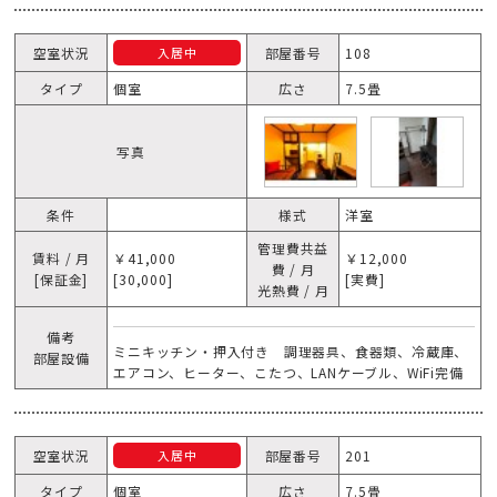
空室状況
部屋番号
108
入居中
タイプ
個室
広さ
7.5畳
写真
条件
様式
洋室
管理費共益
賃料 / 月
￥41,000
￥12,000
費 / 月
[保証金]
[30,000]
[実費]
光熱費 / 月
備考
ミニキッチン・押入付き 調理器具、食器類、冷蔵庫、
部屋設備
エアコン、ヒーター、こたつ、LANケーブル、WiFi完備
空室状況
部屋番号
201
入居中
タイプ
個室
広さ
7.5畳