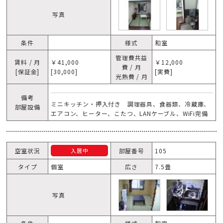
写真
条件
様式
和室
管理費共益
賃料 / 月
￥41,000
￥12,000
費 / 月
[保証金]
[30,000]
[実費]
光熱費 / 月
備考
ミニキッチン・押入付き 調理器具、食器類、冷蔵庫、
部屋設備
エアコン、ヒーター、こたつ、LANケーブル、WiFi完備
空室状況
部屋番号
105
入居中
タイプ
個室
広さ
7.5畳
写真