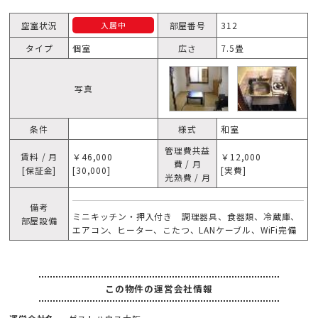
空室状況
部屋番号
312
入居中
タイプ
個室
広さ
7.5畳
写真
条件
様式
和室
管理費共益
賃料 / 月
￥46,000
￥12,000
費 / 月
[保証金]
[30,000]
[実費]
光熱費 / 月
備考
ミニキッチン・押入付き 調理器具、食器類、冷蔵庫、
部屋設備
エアコン、ヒーター、こたつ、LANケーブル、WiFi完備
この物件の運営会社情報