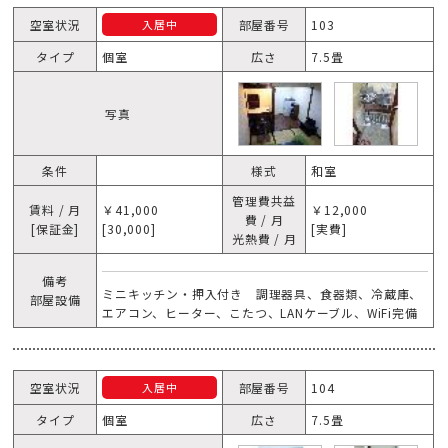
空室状況
部屋番号
103
入居中
タイプ
個室
広さ
7.5畳
写真
条件
様式
和室
管理費共益
賃料 / 月
￥41,000
￥12,000
費 / 月
[保証金]
[30,000]
[実費]
光熱費 / 月
備考
ミニキッチン・押入付き 調理器具、食器類、冷蔵庫、
部屋設備
エアコン、ヒーター、こたつ、LANケーブル、WiFi完備
空室状況
部屋番号
104
入居中
タイプ
個室
広さ
7.5畳