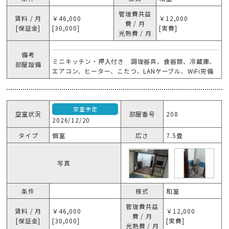
管理費共益
賃料 / 月
￥46,000
￥12,000
費 / 月
[保証金]
[30,000]
[実費]
光熱費 / 月
備考
ミニキッチン・押入付き 調理器具、食器類、冷蔵庫、
部屋設備
エアコン、ヒーター、こたつ、LANケーブル、WiFi完備
空室予定
空室状況
部屋番号
208
2026/12/20
タイプ
個室
広さ
7.5畳
写真
条件
様式
和室
管理費共益
賃料 / 月
￥46,000
￥12,000
費 / 月
[保証金]
[30,000]
[実費]
光熱費 / 月