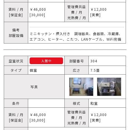
管理費共益
賃料 / 月
￥46,000
￥12,000
費 / 月
[保証金]
[30,000]
[実費]
光熱費 / 月
備考
ミニキッチン・押入付き 調理器具、食器類、冷蔵庫、
部屋設備
エアコン、ヒーター、こたつ、LANケーブル、WiFi完備
空室状況
部屋番号
304
入居中
タイプ
個室
広さ
7.5畳
写真
条件
様式
和室
管理費共益
賃料 / 月
￥46,000
￥12,000
費 / 月
[保証金]
[30,000]
[実費]
光熱費 / 月