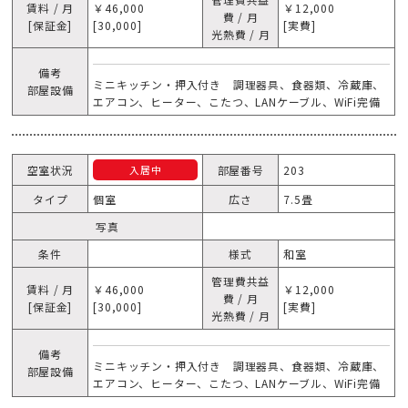
賃料 / 月
￥46,000
￥12,000
費 / 月
[保証金]
[30,000]
[実費]
光熱費 / 月
備考
ミニキッチン・押入付き 調理器具、食器類、冷蔵庫、
部屋設備
エアコン、ヒーター、こたつ、LANケーブル、WiFi完備
空室状況
部屋番号
203
入居中
タイプ
個室
広さ
7.5畳
写真
条件
様式
和室
管理費共益
賃料 / 月
￥46,000
￥12,000
費 / 月
[保証金]
[30,000]
[実費]
光熱費 / 月
備考
ミニキッチン・押入付き 調理器具、食器類、冷蔵庫、
部屋設備
エアコン、ヒーター、こたつ、LANケーブル、WiFi完備