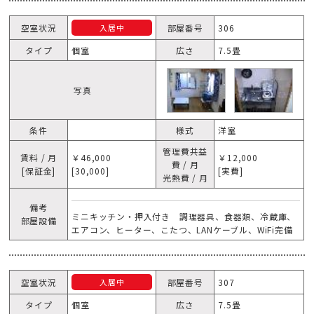
空室状況
部屋番号
306
入居中
タイプ
個室
広さ
7.5畳
写真
条件
様式
洋室
管理費共益
賃料 / 月
￥46,000
￥12,000
費 / 月
[保証金]
[30,000]
[実費]
光熱費 / 月
備考
ミニキッチン・押入付き 調理器具、食器類、冷蔵庫、
部屋設備
エアコン、ヒーター、こたつ、LANケーブル、WiFi完備
空室状況
部屋番号
307
入居中
タイプ
個室
広さ
7.5畳