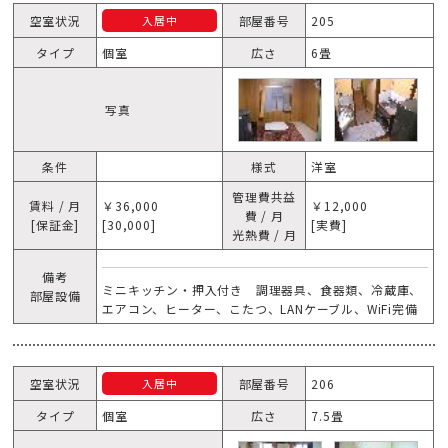
空室状況
部屋番号
205
入居中
タイプ
個室
広さ
6畳
写真
条件
様式
洋室
管理費共益
賃料 / 月
￥36,000
￥12,000
費 / 月
[保証金]
[30,000]
[実費]
光熱費 / 月
備考
ミニキッチン・押入付き 調理器具、食器類、冷蔵庫、
部屋設備
エアコン、ヒーター、こたつ、LANケーブル、WiFi完備
空室状況
部屋番号
206
入居中
タイプ
個室
広さ
7.5畳