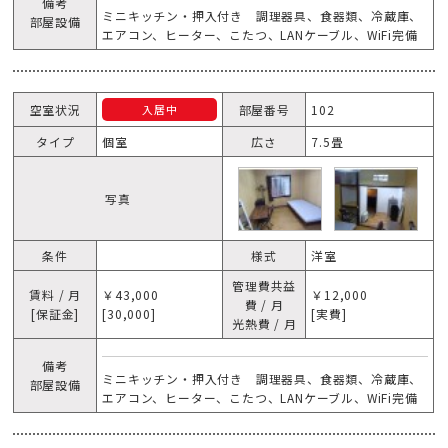
備考
ミニキッチン・押入付き 調理器具、食器類、冷蔵庫、
部屋設備
エアコン、ヒーター、こたつ、LANケーブル、WiFi完備
空室状況
部屋番号
102
入居中
タイプ
個室
広さ
7.5畳
写真
条件
様式
洋室
管理費共益
賃料 / 月
￥43,000
￥12,000
費 / 月
[保証金]
[30,000]
[実費]
光熱費 / 月
備考
ミニキッチン・押入付き 調理器具、食器類、冷蔵庫、
部屋設備
エアコン、ヒーター、こたつ、LANケーブル、WiFi完備