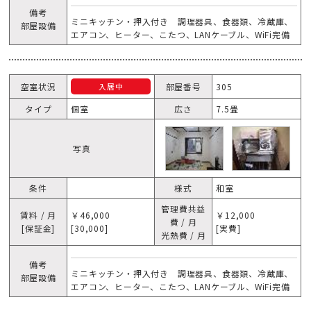
備考
ミニキッチン・押入付き 調理器具、食器類、冷蔵庫、
部屋設備
エアコン、ヒーター、こたつ、LANケーブル、WiFi完備
空室状況
部屋番号
305
入居中
タイプ
個室
広さ
7.5畳
写真
条件
様式
和室
管理費共益
賃料 / 月
￥46,000
￥12,000
費 / 月
[保証金]
[30,000]
[実費]
光熱費 / 月
備考
ミニキッチン・押入付き 調理器具、食器類、冷蔵庫、
部屋設備
エアコン、ヒーター、こたつ、LANケーブル、WiFi完備