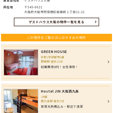
運営会社名
ゲストハウス大阪
所在地
〒545-0021
大阪府大阪市阿倍野区阪南町１丁目21-21
ゲストハウス大阪の物件一覧を見る
この物件をご覧の方におすすめの物件
GREEN HOUSE
片町(学研都市)線
野崎駅 徒歩12分
初期費用0円！女性専用！
Hostel JIN 大阪西九条
JR線
西九条駅 徒歩2分
家賃光熱費込み・駅近で清潔