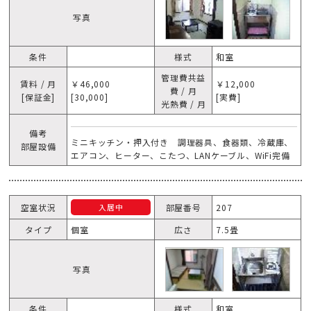
写真
条件
様式
和室
管理費共益
賃料 / 月
￥46,000
￥12,000
費 / 月
[保証金]
[30,000]
[実費]
光熱費 / 月
備考
ミニキッチン・押入付き 調理器具、食器類、冷蔵庫、
部屋設備
エアコン、ヒーター、こたつ、LANケーブル、WiFi完備
空室状況
部屋番号
207
入居中
タイプ
個室
広さ
7.5畳
写真
条件
様式
和室