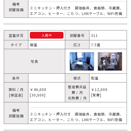
備考
ミニキッチン・押入付き 調理器具、食器類、冷蔵庫、
部屋設備
エアコン、ヒーター、こたつ、LANケーブル、WiFi完備
空室状況
部屋番号
311
入居中
タイプ
個室
広さ
7.5畳
写真
条件
様式
和室
管理費共益
賃料 / 月
￥46,000
￥12,000
費 / 月
[保証金]
[30,000]
[実費]
光熱費 / 月
備考
ミニキッチン・押入付き 調理器具、食器類、冷蔵庫、
部屋設備
エアコン、ヒーター、こたつ、LANケーブル、WiFi完備