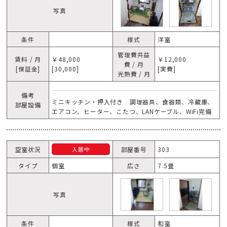
写真
条件
様式
洋室
管理費共益
賃料 / 月
￥48,000
￥12,000
費 / 月
[保証金]
[30,000]
[実費]
光熱費 / 月
備考
ミニキッチン・押入付き 調理器具、食器類、冷蔵庫、
部屋設備
エアコン、ヒーター、こたつ、LANケーブル、WiFi完備
空室状況
部屋番号
303
入居中
タイプ
個室
広さ
7.5畳
写真
条件
様式
和室