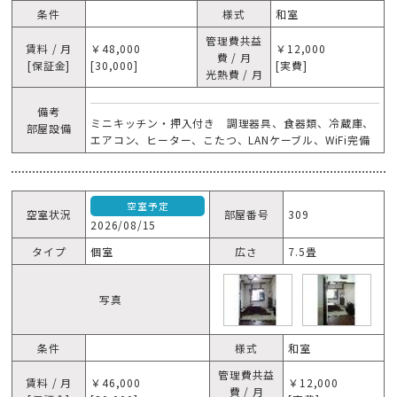
条件
様式
和室
管理費共益
賃料 / 月
￥48,000
￥12,000
費 / 月
[保証金]
[30,000]
[実費]
光熱費 / 月
備考
ミニキッチン・押入付き 調理器具、食器類、冷蔵庫、
部屋設備
エアコン、ヒーター、こたつ、LANケーブル、WiFi完備
空室予定
空室状況
部屋番号
309
2026/08/15
タイプ
個室
広さ
7.5畳
写真
条件
様式
和室
管理費共益
賃料 / 月
￥46,000
￥12,000
費 / 月