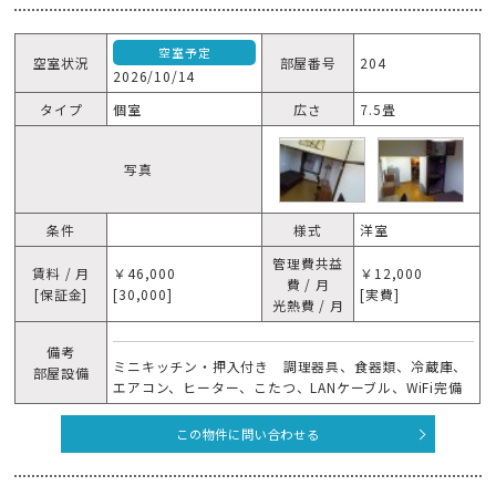
空室予定
空室状況
部屋番号
204
2026/10/14
タイプ
個室
広さ
7.5畳
写真
条件
様式
洋室
管理費共益
賃料 / 月
￥46,000
￥12,000
費 / 月
[保証金]
[30,000]
[実費]
光熱費 / 月
備考
ミニキッチン・押入付き 調理器具、食器類、冷蔵庫、
部屋設備
エアコン、ヒーター、こたつ、LANケーブル、WiFi完備
この物件に問い合わせる