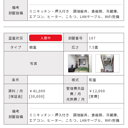
備考
ミニキッチン・押入付き 調理器具、食器類、冷蔵庫、
部屋設備
エアコン、ヒーター、こたつ、LANケーブル、WiFi完備
空室状況
部屋番号
107
入居中
タイプ
個室
広さ
7.5畳
写真
条件
様式
和室
管理費共益
賃料 / 月
￥41,000
￥12,000
費 / 月
[保証金]
[30,000]
[実費]
光熱費 / 月
備考
ミニキッチン・押入付き 調理器具、食器類、冷蔵庫、
部屋設備
エアコン、ヒーター、こたつ、LANケーブル、WiFi完備