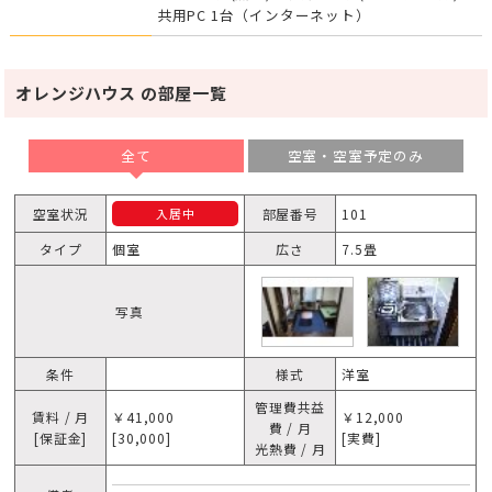
共用PC 1台（インターネット）
オレンジハウス の部屋一覧
全て
空室・空室予定のみ
空室状況
部屋番号
101
入居中
タイプ
個室
広さ
7.5畳
写真
条件
様式
洋室
管理費共益
賃料 / 月
￥41,000
￥12,000
費 / 月
[保証金]
[30,000]
[実費]
光熱費 / 月