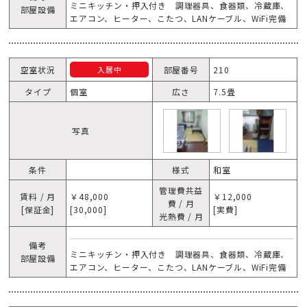
ミニキッチン・押入付き 調理器具、食器類、冷蔵庫、
部屋設備
エアコン、ヒーター、こたつ、LANケーブル、WiFi完備
空室状況
部屋番号
210
入居中
タイプ
個室
広さ
7.5畳
写真
条件
様式
和室
管理費共益
賃料 / 月
￥48,000
￥12,000
費 / 月
[保証金]
[30,000]
[実費]
光熱費 / 月
備考
ミニキッチン・押入付き 調理器具、食器類、冷蔵庫、
部屋設備
エアコン、ヒーター、こたつ、LANケーブル、WiFi完備