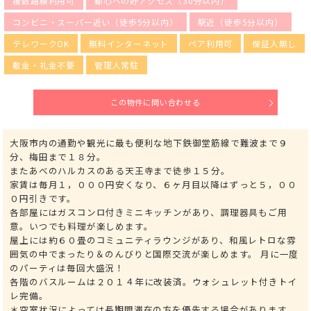
複数路線利用可
都心への好アクセス（30分以内）
コンビニ・スーパー近い（徒歩5分以内）
駅近（徒歩5分以内）
テレワークOK
無料インターネット
ペア利用可
保証人無し
敷金・礼金不要
管理人常駐
この物件に問い合わせる
大阪市内の通勤や観光に最も便利な地下鉄御堂筋線で難波まで９
分、梅田まで１８分。
またあべのハルカスのある天王寺まで徒歩１５分。
家賃は毎月１，０００円安くなり、６ヶ月目以降はずっと５，００
０円引きです。
各部屋にはガスコンロ付きミニキッチンがあり、調理器具もご用
意。いつでも料理が楽しめます。
屋上には約６０畳のコミュニティラウンジがあり、和風レトロな雰
囲気の中でまったり＆のんびりと国際交流が楽しめます。 月に一度
のパーティは毎回大盛況！
各階のバスルームは２０１４年に改装済。ウォシュレット付きトイ
レ完備。
＊空室状況によっては長期間滞在の方を優先する場合があります。