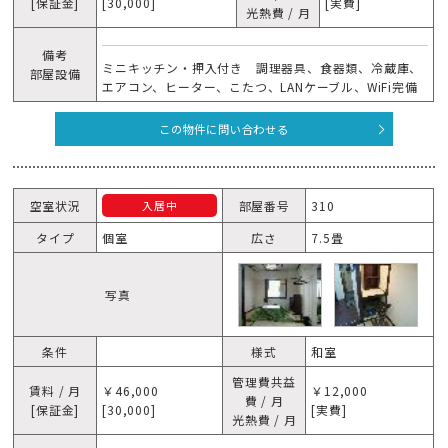
[保証金]
[30,000]
[実費]
光熱費 / 月
備考
ミニキッチン・押入付き 調理器具、食器類、冷蔵庫、
部屋設備
エアコン、ヒーター、こたつ、LANケーブル、WiFi完備
この物件に問い合わせる
空室状況
部屋番号
310
入居中
タイプ
個室
広さ
7.5畳
写真
条件
様式
和室
管理費共益
賃料 / 月
￥46,000
￥12,000
費 / 月
[保証金]
[30,000]
[実費]
光熱費 / 月