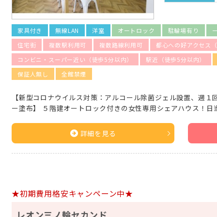
家具付き
無線LAN
洋室
オートロック
駐輪場有り
住宅街
複数駅利用可
複数路線利用可
都心への好アクセス（
コンビニ・スーパー近い（徒歩5分以内）
駅近（徒歩5分以内）
保証人無し
全館禁煙
【新型コロナウイルス対策：アルコール除菌ジェル設置、週１
ー塗布】 ５階建オートロック付きの女性専用シェアハウス！日
詳細を見る
★初期費用格安キャンペーン中★
レオン三ノ輪セカンド