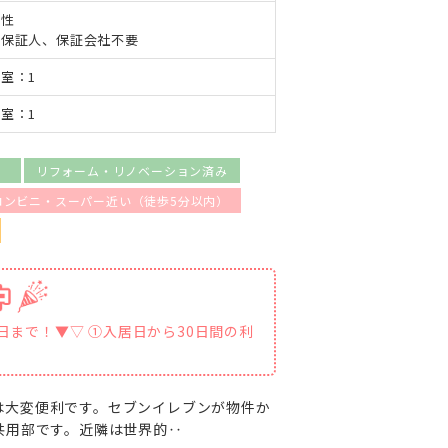
女性
・保証人、保証会社不要
室：1
室：1
）
リフォーム・リノベーション済み
コンビニ・スーパー近い（徒歩5分以内）
1日まで！▼▽ ①入居日から30日間の利
は大変便利です。セブンイレブンが物件か
共用部です。近隣は世界的‥