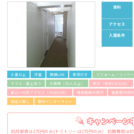
賃料
アクセス
入居条件
６畳以上
洋室
無線LAN
家具付き
リフォーム・リノベ
テラス・屋上有り
大規模（20人以上）
駅近（徒歩5分以内）
都心への好アクセス（30分以内）
複数路線利用可
複数駅利用
保証人無し
無料インターネット
初月家賃は2万円のみ(ドミトリーは1万円のみ） 初期費用は