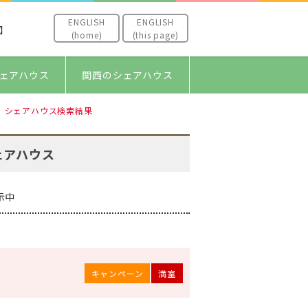
ENGLISH
ENGLISH
】
(home)
(this page)
ェアハウス
関西のシェアハウス
シェアハウス検索結果
ェアハウス
示中
キャンペーン
満室