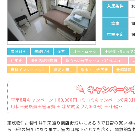
入居条件
空室
個
空室予定
個
家具付き
無線LAN
洋室
オートロック
小規模（5人まで
住宅街
複数路線利用可
都心への好アクセス（30分以内）
無料インターネット
保証人無し
敷金・礼金不要
全館禁煙
▽▼8月キャンペーン！60,000円コミコミキャンペーン8月3
用料＋光熱費＋管理費 ＋ ②契約金(22,000円) ＋ ③鍵‥
築浅物件。物件は千束通り商店街沿いにあるので日常の買い物
ら10秒の場所にあります。室内は廊下がとても広く、開放的な