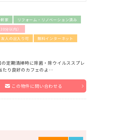
一軒家
リフォーム・リノベーション済み
30分以内）
友人の出入り可
無料インターネット
回の定期清掃時に除菌・除ウイルススプレ
当たり良好のカフェのよ‥
この物件に問い合わせる