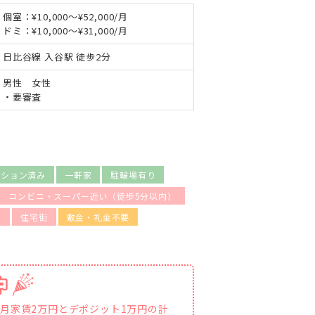
個室：¥10,000～¥52,000/月
ドミ：¥10,000～¥31,000/月
日比谷線 入谷駅 徒歩2分
男性 女性
・要審査
ーション済み
一軒家
駐輪場有り
コンビニ・スーパー近い（徒歩5分以内）
可
住宅街
敷金・礼金不要
初月家賃2万円とデポジット1万円の計