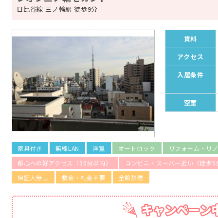
日比谷線 三ノ輪駅 徒歩9分
賃料
アクセス
入居条件
空室
家具付き
無線LAN
洋室
オートロック
リフォーム・リ
都心への好アクセス（30分以内）
コンビニ・スーパー近い（徒歩5
保証人無し
敷金・礼金不要
全館禁煙