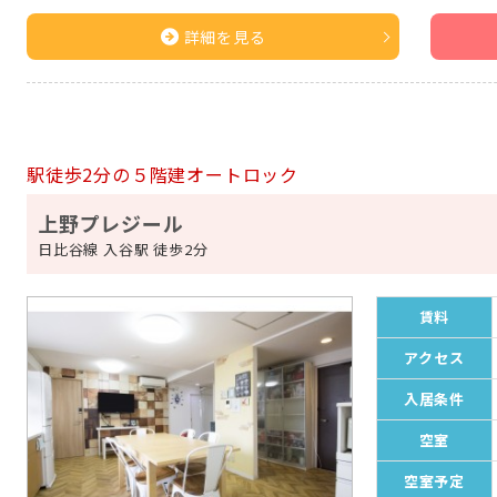
詳細を見る
駅徒歩2分の５階建オートロック
上野プレジール
日比谷線 入谷駅 徒歩2分
賃料
アクセス
入居条件
空室
空室予定