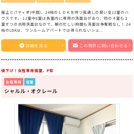
屋上とパティオ(中庭)、24帖のＬＤＫを持つ風通しの良い全12室のハ
ウスです。 12室中8室は各室内に専用の洗面台があり、他の４室も２
室ずつの共用洗面台なので、朝の忙しい時間も洗面台争奪戦なし！ 24
帖のLDKは、ワンルームアパートでは得られないシェ...
詳細を見る
この物件に問い合わせる
値下げ！女性専用個室、P有
女性専用
空室
シャルル・オクレール