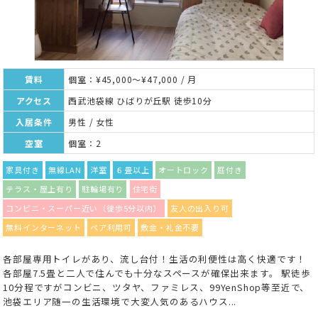
賃料
個室：¥45,000～¥47,000 / 月
アクセス
西武池袋線 ひばりが丘駅 徒歩10分
入居条件
男性 / 女性
空室
個室：2
家具付き
無線LAN
洋室
６畳以上
オートロック
庭付き
テラス・屋上有り
駐輪場有り
住宅街
コンビニ・スーパー近い（徒歩5分以内）
友人の出入り可
無料インターネット
ペア利用可
敷金・礼金不要
各部屋専用トイレがあり、流し台付！生活の利便性は高く快適です！
各部屋7.5畳と二人で住んでも十分なスペースが確保出来ます。 駅徒歩
10分程ですがコンビニ、ツタヤ、ファミレス、99YenShop等至近で、
池袋エリア随一の生活環境で大変人気のあるハウス...