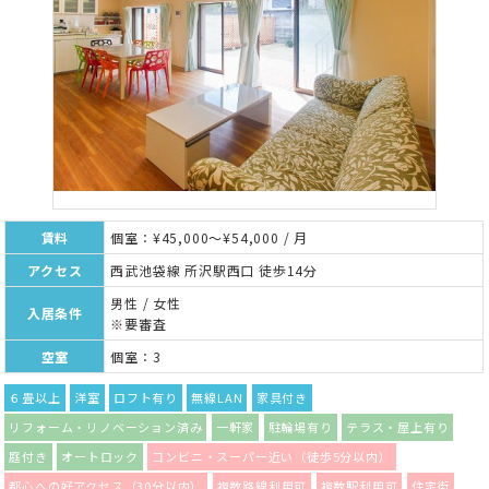
賃料
個室：¥45,000～¥54,000 / 月
アクセス
西武池袋線 所沢駅西口 徒歩14分
男性 / 女性
入居条件
※要審査
空室
個室：3
６畳以上
洋室
ロフト有り
無線LAN
家具付き
リフォーム・リノベーション済み
一軒家
駐輪場有り
テラス・屋上有り
庭付き
オートロック
コンビニ・スーパー近い（徒歩5分以内）
都心への好アクセス（30分以内）
複数路線利用可
複数駅利用可
住宅街