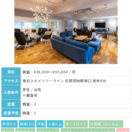
賃料
個室：¥36,000～¥55,000 / 月
アクセス
東武スカイツリーライン 松原団地駅東口 徒歩8分
男性 / 女性
入居条件
※審査有
空室
個室：3
空室予定
個室：1
家具付き
無線LAN
洋室
６畳以上
オートロック
大規模（20人以上）
庭付き
駐輪場有り
デザイナーズ
リフォーム・リノベーション済み
住宅街