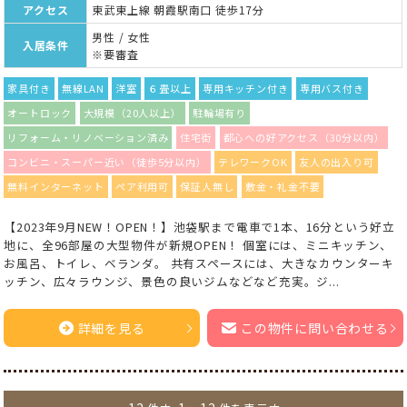
アクセス
東武東上線 朝霞駅南口 徒歩17分
男性 / 女性
入居条件
※要審査
家具付き
無線LAN
洋室
６畳以上
専用キッチン付き
専用バス付き
オートロック
大規模（20人以上）
駐輪場有り
リフォーム・リノベーション済み
住宅街
都心への好アクセス（30分以内）
コンビニ・スーパー近い（徒歩5分以内）
テレワークOK
友人の出入り可
無料インターネット
ペア利用可
保証人無し
敷金・礼金不要
【2023年9月NEW！OPEN！】池袋駅まで電車で1本、16分という好立
地に、全96部屋の大型物件が新規OPEN！ 個室には、ミニキッチン、
お風呂、トイレ、ベランダ。 共有スペースには、大きなカウンターキ
ッチン、広々ラウンジ、景色の良いジムなどなど充実。ジ...
詳細を見る
この物件に問い合わせる