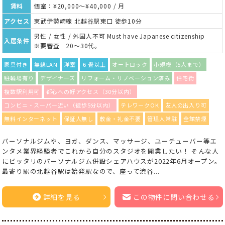
賃料
個室：¥20,000～¥40,000 / 月
アクセス
東武伊勢崎線 北越谷駅東口 徒歩10分
男性 / 女性 / 外国人不可 Must have Japanese citizenship
入居条件
※要審査 20～30代。
家具付き
無線LAN
洋室
６畳以上
オートロック
小規模（5人まで）
駐輪場有り
デザイナーズ
リフォーム・リノベーション済み
住宅街
複数駅利用可
都心への好アクセス（30分以内）
コンビニ・スーパー近い（徒歩5分以内）
テレワークOK
友人の出入り可
無料インターネット
保証人無し
敷金・礼金不要
管理人常駐
全館禁煙
パーソナルジムや、ヨガ、ダンス、マッサージ、ユーチューバー等エ
ンタメ業界経験者でこれから自分のスタジオを開業したい！ そんな人
にピッタリのパーソナルジム併設シェアハウスが2022年6月オープン。
最寄り駅の北越谷駅は始発駅なので、座って渋谷...
詳細を見る
この物件に問い合わせる