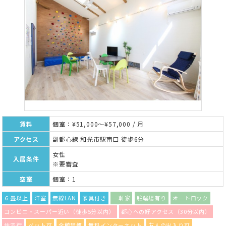
賃料
個室：¥51,000～¥57,000 / 月
アクセス
副都心線 和光市駅南口 徒歩6分
女性
入居条件
※要審査
空室
個室：1
６畳以上
洋室
無線LAN
家具付き
一軒家
駐輪場有り
オートロック
コンビニ・スーパー近い（徒歩5分以内）
都心への好アクセス（30分以内）
住宅街
ペット可
全館禁煙
無料インターネット
友人の出入り可