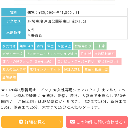
賃料
個室：¥35,000～¥41,800 / 月
アクセス
JR埼京線 戸田公園駅東口 徒歩13分
女性
入居条件
※要審査
家具付き
無線LAN
防音
洋室
６畳以上
駐輪場有り
一軒家
デザイナーズ
リフォーム・リノベーション済み
住宅街
複数駅利用可
都心への好アクセス（30分以内）
コンビニ・スーパー近い（徒歩5分以内）
友人の出入り可
無料インターネット
保証人無し
敷金・礼金不要
全館禁煙
★2020年2月新規オープン♪ ★女性専用シェアハウス♪ ★フルリノベ
ーション済みで綺麗♪ ★池袋、新宿、渋谷、大宮まで乗換なしで30分
圏内♪ 「戸田公園」はJR埼京線が利用でき、池袋まで13分、新宿まで
19分、渋谷まで25分、大宮まで15分と人気のターミナ...
詳細を見る
この物件に問い合わせる