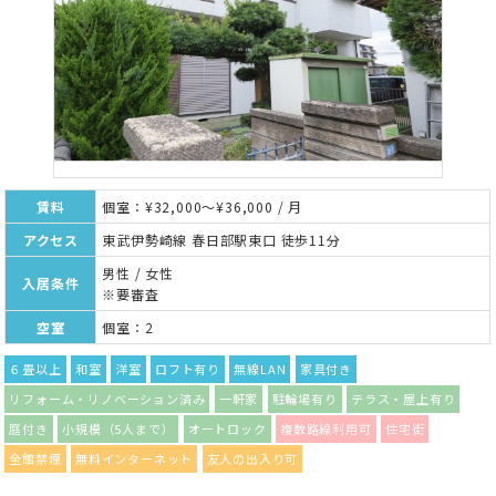
賃料
個室：¥32,000～¥36,000 / 月
アクセス
東武伊勢崎線 春日部駅東口 徒歩11分
男性 / 女性
入居条件
※要審査
空室
個室：2
６畳以上
和室
洋室
ロフト有り
無線LAN
家具付き
リフォーム・リノベーション済み
一軒家
駐輪場有り
テラス・屋上有り
庭付き
小規模（5人まで）
オートロック
複数路線利用可
住宅街
全館禁煙
無料インターネット
友人の出入り可