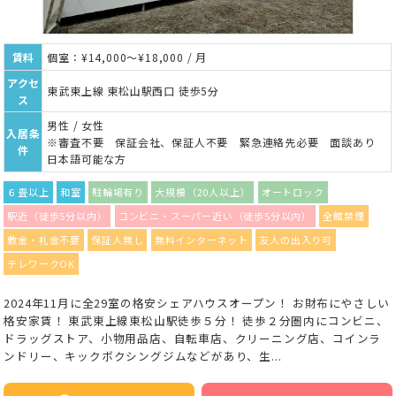
賃料
個室：¥14,000～¥18,000 / 月
アクセ
東武東上線 東松山駅西口 徒歩5分
ス
男性 / 女性
入居条
※審査不要 保証会社、保証人不要 緊急連絡先必要 面談あり
件
日本語可能な方
６畳以上
和室
駐輪場有り
大規模（20人以上）
オートロック
駅近（徒歩5分以内）
コンビニ・スーパー近い（徒歩5分以内）
全館禁煙
敷金・礼金不要
保証人無し
無料インターネット
友人の出入り可
テレワークOK
2024年11月に全29室の格安シェアハウスオープン！ お財布にやさしい
格安家賃！ 東武東上線東松山駅徒歩５分！ 徒歩２分圏内にコンビニ、
ドラッグストア、小物用品店、自転車店、クリーニング店、コインラ
ンドリー、キックボクシングジムなどがあり、生...