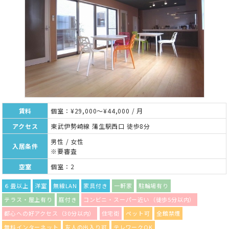
賃料
個室：¥29,000～¥44,000 / 月
アクセス
東武伊勢崎線 蒲生駅西口 徒歩8分
男性 / 女性
入居条件
※要審査
空室
個室：2
６畳以上
洋室
無線LAN
家具付き
一軒家
駐輪場有り
テラス・屋上有り
庭付き
コンビニ・スーパー近い（徒歩5分以内）
都心への好アクセス（30分以内）
住宅街
ペット可
全館禁煙
無料インターネット
友人の出入り可
テレワークOK