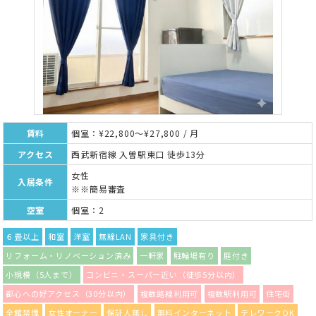
賃料
個室：¥22,800～¥27,800 / 月
アクセス
西武新宿線 入曽駅東口 徒歩13分
女性
入居条件
※※簡易審査
空室
個室：2
６畳以上
和室
洋室
無線LAN
家具付き
リフォーム・リノベーション済み
一軒家
駐輪場有り
庭付き
小規模（5人まで）
コンビニ・スーパー近い（徒歩5分以内）
都心への好アクセス（30分以内）
複数路線利用可
複数駅利用可
住宅街
全館禁煙
女性オーナー
保証人無し
無料インターネット
テレワークOK