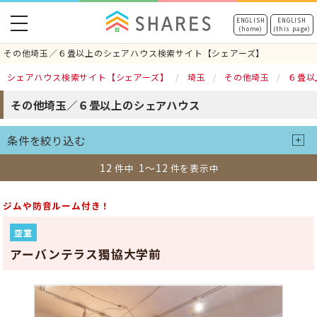
toggle
ENGLISH
ENGLISH
(home)
(this page)
navigation
その他埼玉／６畳以上のシェアハウス検索サイト【シェアーズ】
シェアハウス検索サイト【シェアーズ】
埼玉
その他埼玉
６畳以
その他埼玉／６畳以上のシェアハウス
条件を絞り込む
12
1～12
件中
件を表示中
ジムや防音ルーム付き！
空室
アーバンテラス獨協大学前