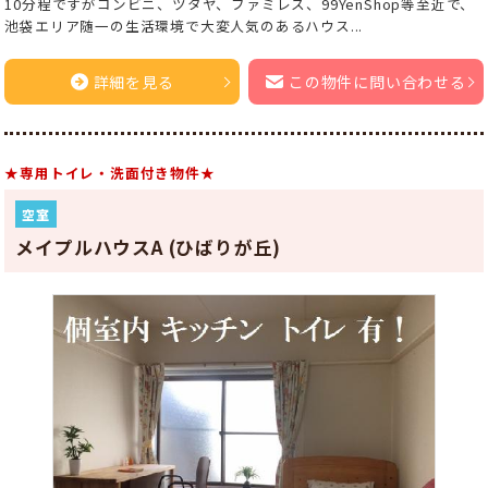
10分程ですがコンビニ、ツタヤ、ファミレス、99YenShop等至近で、
池袋エリア随一の生活環境で大変人気のあるハウス...
詳細を見る
この物件に問い合わせる
★専用トイレ・洗面付き物件★
空室
メイプルハウスA (ひばりが丘)