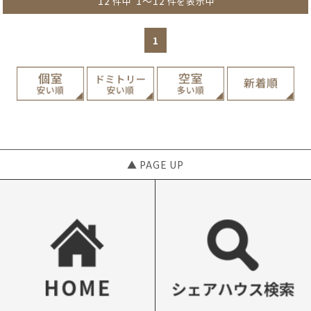
12
1～12
件中
件を表示中
1
▲ PAGE UP