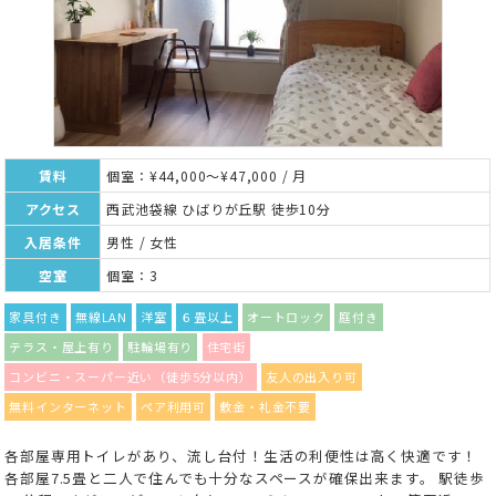
賃料
個室：¥44,000～¥47,000 / 月
アクセス
西武池袋線 ひばりが丘駅 徒歩10分
入居条件
男性 / 女性
空室
個室：3
家具付き
無線LAN
洋室
６畳以上
オートロック
庭付き
テラス・屋上有り
駐輪場有り
住宅街
コンビニ・スーパー近い（徒歩5分以内）
友人の出入り可
無料インターネット
ペア利用可
敷金・礼金不要
各部屋専用トイレがあり、流し台付！生活の利便性は高く快適です！
各部屋7.5畳と二人で住んでも十分なスペースが確保出来ます。 駅徒歩