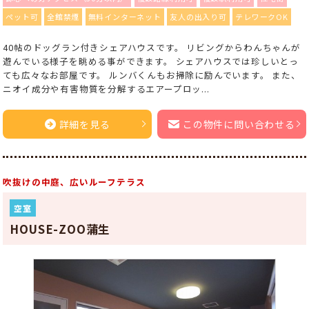
ペット可
全館禁煙
無料インターネット
友人の出入り可
テレワークOK
40帖のドッグラン付きシェアハウスです。 リビングからわんちゃんが
遊んでいる様子を眺める事ができます。 シェアハウスでは珍しいとっ
ても広々なお部屋です。 ルンバくんもお掃除に励んでいます。 また、
ニオイ成分や有害物質を分解するエアープロッ...
詳細を見る
この物件に問い合わせる
吹抜けの中庭、広いルーフテラス
空室
HOUSE-ZOO蒲生