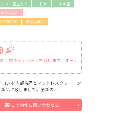
テラス・屋上有り
一軒家
日本家屋
30分以内）
ペア利用可
保証人無し
賃の半額キャンペーンを行います。オーナ
エアコンを内部洗浄とマットレスクリーニン
を新品に致しました。全新の‥
この物件に問い合わせる