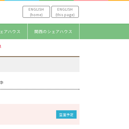
ENGLISH
ENGLISH
(home)
(this page)
ェアハウス
関西のシェアハウス
果
中
空室予定