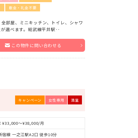
し
敷金・礼金不要
ン。全部屋、ミニキッチン、トイレ、シャワ
屋が選べます。総武線平井駅‥
この物件に問い合わせる
キャンペーン
女性専用
満室
¥33,000～¥38,000/月
新宿線 一之江駅A2口 徒歩10分