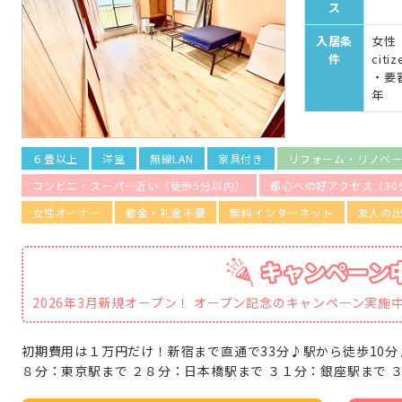
ス
入居条
女性 
件
citiz
・要
年
６畳以上
洋室
無線LAN
家具付き
リフォーム・リノベ
コンビニ・スーパー近い（徒歩5分以内）
都心への好アクセス（30
女性オーナー
敷金・礼金不要
無料インターネット
友人の
2026年3月新規オープン！ オープン記念のキャンペーン実施
初期費用は１万円だけ！新宿まで直通で33分♪駅から徒歩10分
８分：東京駅まで ２８分：日本橋駅まで ３１分：銀座駅まで 