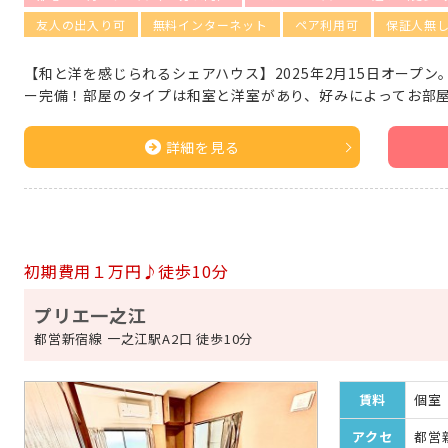
友人の出入り可
無料インターネット
ペア利用可
保証人無
【和と洋を感じられるシェアハウス】2025年2月15日オープ
ー完備！部屋のタイプは和室と洋室があり、好みによってお部
詳細を見る
初期費用１万円♪徒歩10分
プリエ一之江
都営新宿線 一之江駅A2口 徒歩10分
賃料
個室：
アクセ
都営