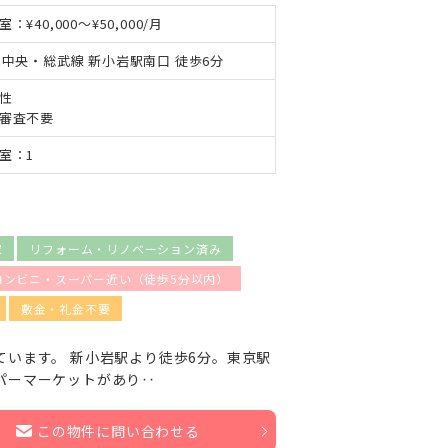
室：¥40,000～¥50,000/月
R中央・総武線 新小岩駅南口 徒歩6分
性
審査不要
室：1
家
リフォーム・リノベーション済み
コンビニ・スーパー近い（徒歩5分以内）
敷金・礼金不要
ています。 新小岩駅より徒歩6分。東京駅
パーマーケットがあり‥
この物件に問い合わせる