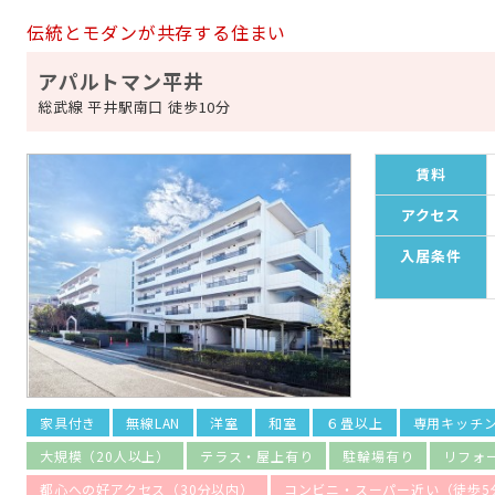
伝統とモダンが共存する住まい
アパルトマン平井
総武線 平井駅南口 徒歩10分
賃料
アクセス
入居条件
家具付き
無線LAN
洋室
和室
６畳以上
専用キッチ
大規模（20人以上）
テラス・屋上有り
駐輪場有り
リフォ
都心への好アクセス（30分以内）
コンビニ・スーパー近い（徒歩5