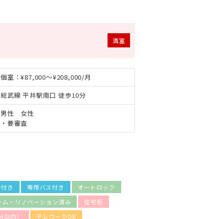
満室
個室：¥87,000～¥208,000/月
総武線 平井駅南口 徒歩10分
男性 女性
・要審査
ン付き
専用バス付き
オートロック
ーム・リノベーション済み
住宅街
分以内）
テレワークOK