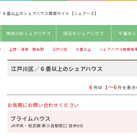
／６畳以上のシェアハウス検索サイト【シェアーズ】
神奈川のシェアハウス
埼玉のシェアハウス
千葉のシ
京
上野・浅草・錦糸町
江戸川区
６畳以上
シェアハウス検索結
江戸川区／６畳以上のシェアハウス
6
1～6
件中
件を表示
お気軽にお問い合わせください
プライムハウス
JR中央・総武線 新小岩駅南口 徒歩6分