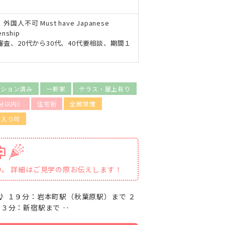
外国人不可 Must have Japanese
enship
審査、20代から30代、40代要相談、期間１
ーション済み
一軒家
テラス・屋上有り
分以内）
住宅街
全館禁煙
出入り可
中。 詳細はご見学の際お伝えします！
♪ １９分：岩本町駅（秋葉原駅）まで ２
３３分：新宿駅まで ‥