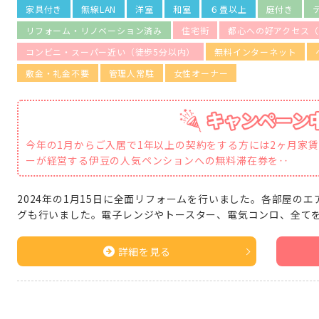
家具付き
無線LAN
洋室
和室
６畳以上
庭付き
リフォーム・リノベーション済み
住宅街
都心への好アクセス（
コンビニ・スーパー近い（徒歩5分以内）
無料インターネット
敷金・礼金不要
管理人常駐
女性オーナー
今年の1月からご入居で1年以上の契約をする方には2ヶ月家
ーが経営する伊豆の人気ペンションへの無料滞在券を‥
2024年の1月15日に全面リフォームを行いました。各部屋の
グも行いました。電子レンジやトースター、電気コンロ、全て
詳細を見る