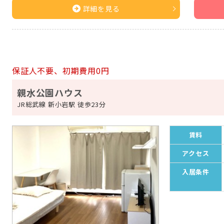
詳細を見る
保証人不要、初期費用0円
親水公園ハウス
JR総武線 新小岩駅 徒歩23分
賃料
アクセス
入居条件