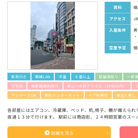
賃料
個
アクセス
J
入居条件
男
・
空室予定
個
家具付き
無線LAN
洋室
６畳以上
駐輪場有り
一軒
住宅街
複数路線利用可
都心への好アクセス（30分以内）
テレワークOK
無料インターネット
ペア利用可
保証人無し
各部屋にはエアコン、冷蔵庫、ベッド、机,椅子、棚が備えられ
直通１３分で行けます。 駅前には商店街、２４時間営業のスー
詳細を見る