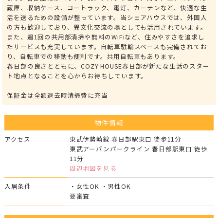
蔵庫、収納ケース、コートラック、電灯、カーテンなど、快適な生
活を送るための設備が整っています。当シェアハウスでは、外国人
の方も歓迎しており、異文化交流の場としても活用されています。
また、週1回の共用部清掃や無料のWiFiなど、住みやすさを追求し
たサービスも充実しています。自転車駐輪スペースも完備されてお
り、自転車での移動も便利です。共用自転車もあります。
春日部の良さとともに、COZY HOUSE春日部が新たな生活のスター
ト地点となることを心からお待ちしています。
保証金は全額退去時清掃費に充当
物件情報
アクセス
東武伊勢崎線 春日部駅東口 徒歩11分
東武アーバンパークライン 春日部駅東口 徒歩
11分
周辺地図を見る
入居条件
・女性OK ・男性OK
要審査