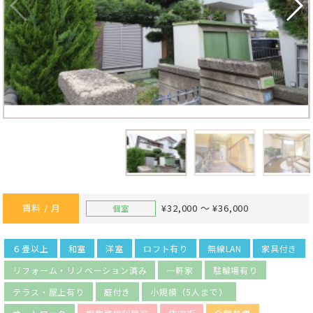
賃料 / 月
¥32,000 ～ ¥36,000
個室
６畳以上
和室
洋室
ロフト有り
無線LAN
家具付き
リフォーム・リノベーション済み
一軒家
駐輪場有り
テラス・屋上有り
庭付き
小規模（5人まで）