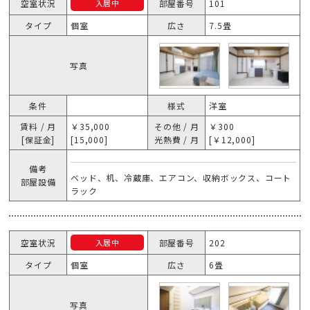
空室状況
部屋番号
101
入居中
タイプ
個室
広さ
7.5畳
写真
条件
様式
洋室
賃料 / 月
￥35,000
その他 / 月
￥300
[保証金]
[15,000]
光熱費 / 月
[￥12,000]
備考
ベッド、机、冷蔵庫、エアコン、収納ボックス、コート
部屋設備
ラック
空室状況
部屋番号
202
入居中
タイプ
個室
広さ
6畳
写真