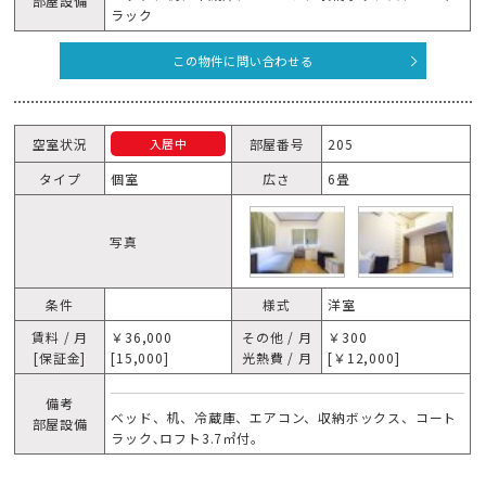
部屋設備
ラック
この物件に問い合わせる
空室状況
部屋番号
205
入居中
タイプ
個室
広さ
6畳
写真
条件
様式
洋室
賃料 / 月
￥36,000
その他 / 月
￥300
[保証金]
[15,000]
光熱費 / 月
[￥12,000]
備考
ベッド、机、冷蔵庫、エアコン、収納ボックス、コート
部屋設備
ラック､ロフト3.7㎡付。