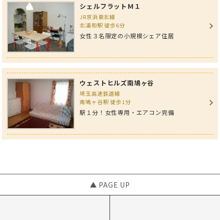
シェルフラットＭ１
JR京浜東北線
北浦和駅 徒歩6分
女性３名限定の小規模シェア住居
ウェストヒルズ南鳩ヶ谷
埼玉高速鉄道線
南鳩ヶ谷駅 徒歩1分
駅１分！女性専用・エアコン完備
▲ PAGE UP