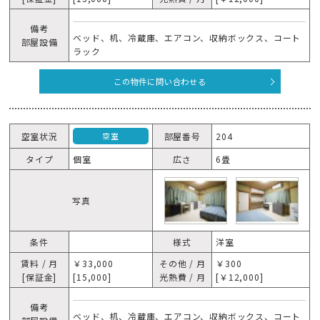
備考
ベッド、机、冷蔵庫、エアコン、収納ボックス、コート
部屋設備
ラック
この物件に問い合わせる
空室状況
部屋番号
204
空室
タイプ
個室
広さ
6畳
写真
条件
様式
洋室
賃料 / 月
￥33,000
その他 / 月
￥300
[保証金]
[15,000]
光熱費 / 月
[￥12,000]
備考
ベッド、机、冷蔵庫、エアコン、収納ボックス、コート