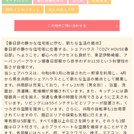
オートロック
複数路線利用可
住宅街
全館禁煙
無料インターネット
友人の出入り可
この物件に問い合わせる
【春日部の静かな住宅街に佇む、新たな生活の拠点】
春日部の静かな住宅街に位置する、シェアハウス「COZY HOUSE春
日部」へようこそ。都心へのアクセスも良好で、東武伊勢崎線、ア
ーバンパークライン線春日部駅から徒歩わずか11分という利便性の
高さが自慢です。
当シェアハウスは、令和6年3月に改装された一軒家を利用し、4月
から男女共用のシェアハウスとして新たな生活の拠点として開業し
ます。共用部は充実しており、トイレ2か所（男女別）、浴室、洗
面台、洗濯機、乾燥機が完備されています。また、キッチンには調
理器具一式を揃え、快適な食事の時間を共有できるように工夫され
ています。リビングには55インチテレビとソファーが設置され、く
つろぎの空間を提供しています。さらに、共用の自転車も1台用意
されていますので、周辺エリアの探索も気軽に行えます。
専有部は5部屋で、すべて6畳以上の広さを誇ります。そのうち2部
屋はロフト付きで、よりプライベートな空間を確保することができ
ます。各部屋にはベッド、机、デスクワゴン、椅子、エアコン、冷