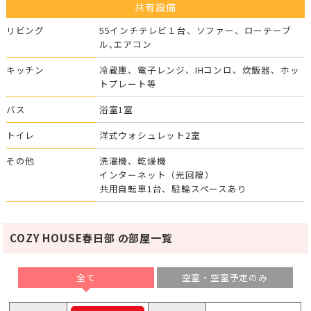
共有設備
リビング
55インチテレビ１台、ソファー、ローテーブ
ル､エアコン
キッチン
冷蔵庫、電子レンジ、IHコンロ、炊飯器、ホッ
トプレート等
バス
浴室1室
トイレ
洋式ウォシュレット2室
その他
洗濯機、乾燥機
インターネット（光回線）
共用自転車1台、駐輪スペースあり
COZY HOUSE春日部 の部屋一覧
全て
空室・空室予定のみ