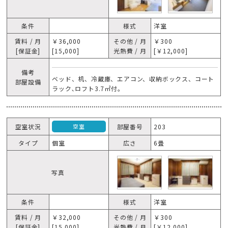
条件
様式
洋室
賃料 / 月
￥36,000
その他 / 月
￥300
[保証金]
[15,000]
光熱費 / 月
[￥12,000]
備考
ベッド、机、冷蔵庫、エアコン、収納ボックス、コート
部屋設備
ラック､ロフト3.7㎡付。
空室状況
部屋番号
203
空室
タイプ
個室
広さ
6畳
写真
条件
様式
洋室
賃料 / 月
￥32,000
その他 / 月
￥300
[保証金]
[15,000]
光熱費 / 月
[￥12,000]