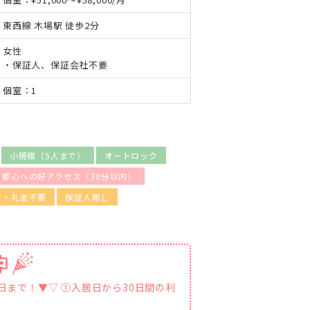
東西線 木場駅 徒歩2分
女性
・保証人、保証会社不要
個室：1
小規模（5人まで）
オートロック
都心への好アクセス（30分以内）
金・礼金不要
保証人無し
1日まで！▼▽ ①入居日から30日間の利