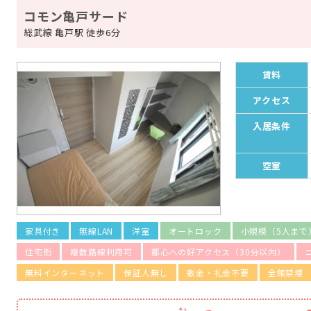
コモン亀戸サード
総武線 亀戸駅 徒歩6分
賃料
アクセス
入居条件
空室
家具付き
無線LAN
洋室
オートロック
小規模（5人まで
住宅街
複数路線利用可
都心への好アクセス（30分以内）
無料インターネット
保証人無し
敷金・礼金不要
全館禁煙