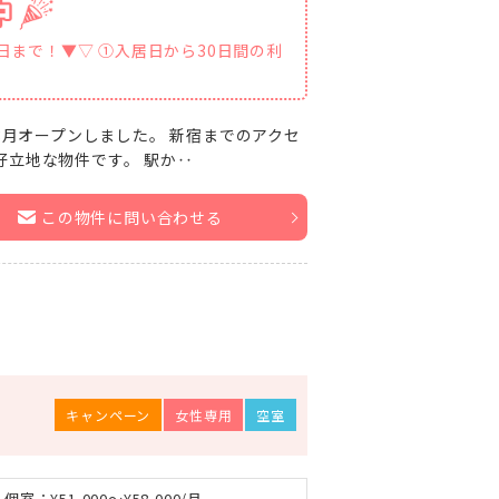
1日まで！▼▽ ①入居日から30日間の利
3月オープンしました。 新宿までのアクセ
好立地な物件です。 駅か‥
この物件に問い合わせる
キャンペーン
女性専用
空室
個室：¥51,000～¥58,000/月