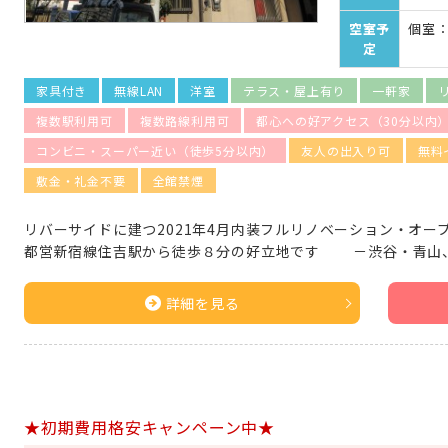
空室予
個室：
定
家具付き
無線LAN
洋室
テラス・屋上有り
一軒家
複数駅利用可
複数路線利用可
都心への好アクセス（30分以内
コンビニ・スーパー近い（徒歩5分以内）
友人の出入り可
無料
敷金・礼金不要
全館禁煙
リバーサイドに建つ2021年4月内装フルリノベーション・オー
都営新宿線住吉駅から徒歩８分の好立地です －渋谷・青山
詳細を見る
★初期費用格安キャンペーン中★