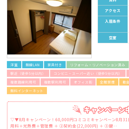
アクセス
入居条件
空室
洋室
無線LAN
家具付き
リフォーム・リノベーション済み
駅近（徒歩5分以内）
コンビニ・スーパー近い（徒歩5分以内）
複数路線利用可
複数駅利用可
オフィス街
全館禁煙
敷
無料インターネット
▽▼8月キャンペーン！60,000円コミコミキャンペーン8月3
用料＋光熱費＋管理費 ＋ ②契約金(22,000円) ＋ ③鍵‥