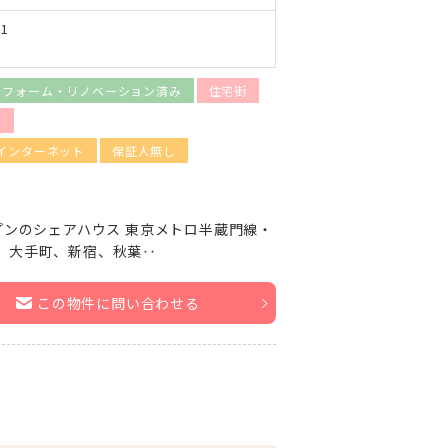
1
リフォーム・リノベーション済み
住宅街
）
インターネット
保証人無し
プンのシェアハウス 東京メトロ半蔵門線・
、大手町、新宿、秋葉‥
この物件に問い合わせる