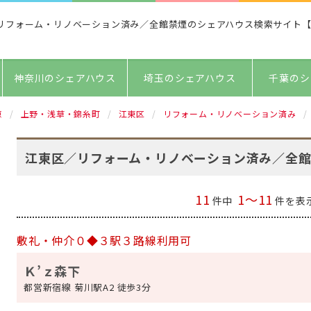
リフォーム・リノベーション済み／全館禁煙のシェアハウス検索サイト【
神奈川のシェアハウス
埼玉のシェアハウス
千葉のシ
京
上野・浅草・錦糸町
江東区
リフォーム・リノベーション済み
江東区／リフォーム・リノベーション済み／全
11
1～11
件中
件を表
敷礼・仲介０◆３駅３路線利用可
Ｋ’ｚ森下
都営新宿線 菊川駅A2 徒歩3分