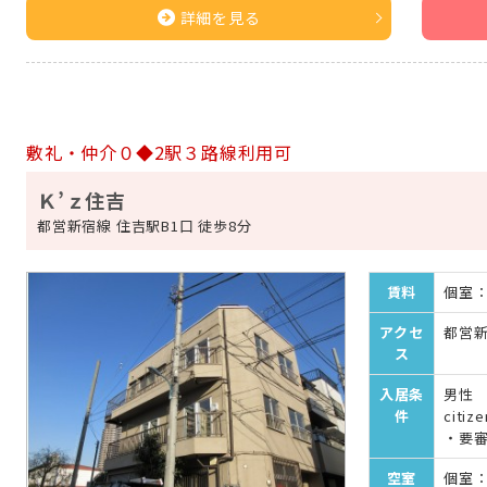
詳細を見る
敷礼・仲介０◆2駅３路線利用可
Ｋ’ｚ住吉
都営新宿線 住吉駅B1口 徒歩8分
賃料
個室：¥
アクセ
都営新
ス
入居条
男性 女
件
citiz
・要
空室
個室：