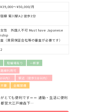
39,000～¥50,000/月
宿線 菊川駅A2 徒歩3分
性 外国人不可 Must have Japanese
enship
審査（賃貸保証会社等の審査が必要です）
2
り
駐輪場有り
一軒家
数路線利用可
分以内）
駅近（徒歩5分以内）
金不要
全館禁煙
学がとても便利です＝＝ 通勤・生活に便利
、都営大江戸線森下‥