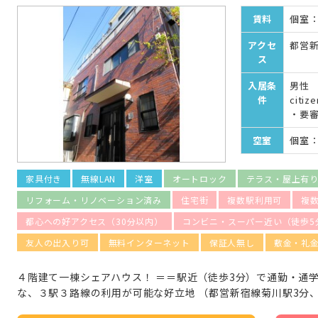
賃料
個室：¥
アクセ
都営新
ス
入居条
男性 女
件
citiz
・要
空室
個室：
家具付き
無線LAN
洋室
オートロック
テラス・屋上有
リフォーム・リノベーション済み
住宅街
複数駅利用可
複
都心への好アクセス（30分以内）
コンビニ・スーパー近い（徒歩5
友人の出入り可
無料インターネット
保証人無し
敷金・礼
４階建て一棟シェアハウス！ ＝＝駅近（徒歩3分）で通勤・通
な、３駅３路線の利用が可能な好立地 （都営新宿線菊川駅3分