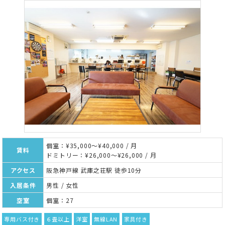
個室：¥35,000～¥40,000 / 月
賃料
ドミトリー：¥26,000～¥26,000 / 月
アクセス
阪急神戸線 武庫之荘駅 徒歩10分
入居条件
男性 / 女性
空室
個室：27
専用バス付き
６畳以上
洋室
無線LAN
家具付き