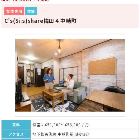
女性専用
空室
C's(Si:s)share梅田４中崎町
賃料
個室：¥50,000～¥56,000 / 月
アクセス
地下鉄谷町線 中崎町駅 徒歩3分