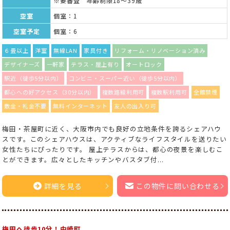
※要審査 年齢制限18～39歳
空室
個室：1
空室予定
個室：6
６畳以上
洋室
無線LAN
家具付き
リフォーム・リノベーション済み
デザイナーズ
一軒家
テラス・屋上有り
オートロック
駅近（徒歩5分以内）
コンビニ・スーパー近い（徒歩5分以内）
都心への好アクセス（30分以内）
複数路線利用可
複数駅利用可
全館禁煙
敷金・礼金不要
無料インターネット
友人の出入り可
梅田・茶屋町に近く、大阪市内でも良好の立地条件を誇るシェアハウ
スです。このシェアハウスは、アクティブなライフスタイルを送りたい
女性たちにぴったりです。 屋上テラスからは、都心の夜景を楽しむこ
とができます。広々としたキッチンやバスタブ付...
詳細を見る
この物件に問い合わせる
梅田へ徒歩10分！中崎町