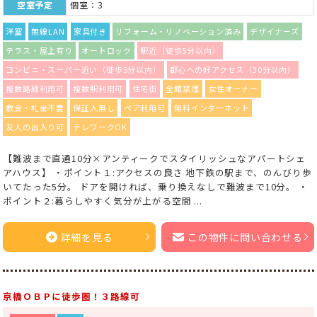
空室予定
個室：3
洋室
無線LAN
家具付き
リフォーム・リノベーション済み
デザイナーズ
テラス・屋上有り
オートロック
駅近（徒歩5分以内）
コンビニ・スーパー近い（徒歩5分以内）
都心への好アクセス（30分以内）
複数路線利用可
複数駅利用可
住宅街
全館禁煙
女性オーナー
敷金・礼金不要
保証人無し
ペア利用可
無料インターネット
友人の出入り可
テレワークOK
【難波まで直通10分×アンティークでスタイリッシュなアパートシェ
アハウス】 ・ポイント１:アクセスの良さ 地下鉄の駅まで、のんびり歩
いてたった5分。 ドアを開ければ、乗り換えなしで難波まで10分。 ・
ポイント２:暮らしやすく気分が上がる空間 ...
詳細を見る
この物件に問い合わせる
京橋ＯＢＰに徒歩圏！３路線可