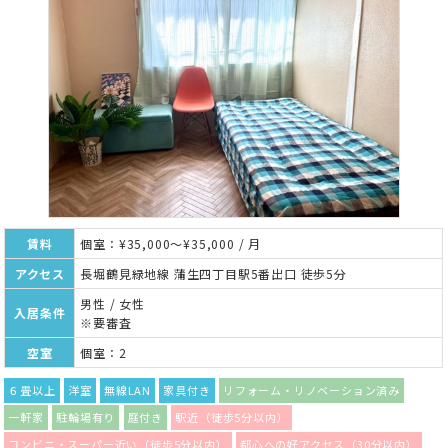
賃料
個室：¥35,000～¥35,000 / 月
アクセス
長堀鶴見緑地線 蒲生四丁目駅5番出口 徒歩5分
男性 / 女性
入居条件
※要審査
空室
個室：2
６畳以上
洋室
無線LAN
家具付き
リフォーム・リノベーション済み
一軒家
駐輪場有り
庭付き
駅近（徒歩5分以内）
コンビニ・スーパー近い（徒歩5分以内）
都心への好アクセス（30分以内）