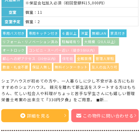
※保証会社加入必須（初回登録料15,000円）
空室
個室：11
空室予定
個室：2
専用バス付き
専用キッチン付き
６畳以上
洋室
無線LAN
家具付き
リフォーム・リノベーション済み
駐輪場有り
大規模（20人以上）
オートロック
コンビニ・スーパー近い（徒歩5分以内）
都心への好アクセス（30分以内）
住宅街
全館禁煙
管理人常駐
敷金・礼金不要
保証人無し
無料インターネット
友人の出入り可
シェアハウスが初めての方や、一人暮らしに少し不安がある方にもお
すすめのシェアハウス。 親元を離れて新生活をスタートする方はもち
ろん、忙しい社会人や料理がちょっと苦手な学生さんにも嬉しい管理
栄養士考案の出来立て『330円夕食』をご用意。 ◼︎新...
詳細を見る
この物件に問い合わせる