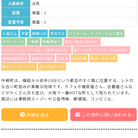
入居条件
女性
空室
個室：1
空室予定
個室：1
６畳以上
洋室
無線LAN
家具付き
リフォーム・リノベーション済み
デザイナーズ
一軒家
駐輪場有り
駅近（徒歩5分以内）
コンビニ・スーパー近い（徒歩5分以内）
都心への好アクセス（30分以内）
複数路線利用可
複数駅利用可
住宅街
全館禁煙
敷金・礼金不要
無料インターネット
友人の出入り可
中崎町は、梅田から徒歩10分という都会のすぐ隣に位置する、レトロ
な古い町並みが素敵な地域です。カフェや雑貨屋さん、古着屋さんな
どがたくさん立ち並び、大阪で一番HOTな町として知られています。
周辺には業務用スーパーや公設市場、郵便局、コンビニも...
詳細を見る
この物件に問い合わせる