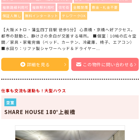
複数路線利用可
複数駅利用可
住宅街
全館禁煙
敷金・礼金不要
保証人無し
無料インターネット
テレワークOK
【大阪メトロ・蒲生四丁目駅 徒歩5分】 心斎橋・京橋へ好アクセス。
都市の鼓動と、静けさの余白が交差する場所。 ■個室：10帖の広々空
間／家具・家電完備（ベッド、カーテン、冷蔵庫、椅子、エアコン）
■水回り：リファ製シャワーヘッド＆ドライヤー...
詳細を見る
この物件に問い合わせる
仕事も交流も運動も！大型ハウス
空室
SHARE HOUSE 180°上板橋