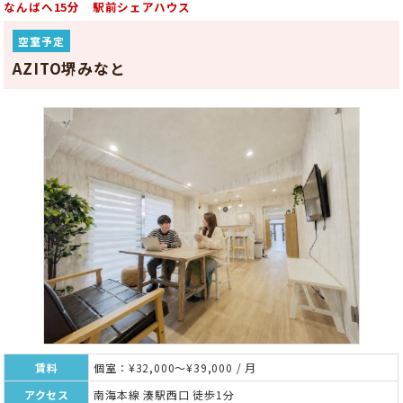
なんばへ15分 駅前シェアハウス
空室予定
AZITO堺みなと
賃料
個室：¥32,000～¥39,000 / 月
アクセス
南海本線 湊駅西口 徒歩1分