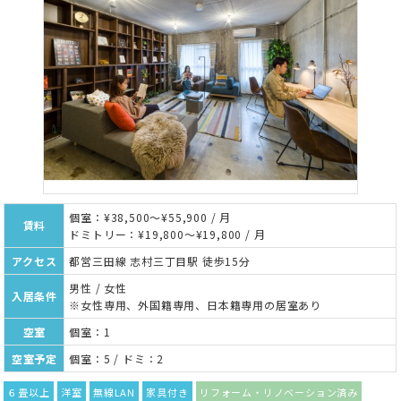
個室：¥38,500～¥55,900 / 月
賃料
ドミトリー：¥19,800～¥19,800 / 月
アクセス
都営三田線 志村三丁目駅 徒歩15分
男性 / 女性
入居条件
※女性専用、外国籍専用、日本籍専用の居室あり
空室
個室：1
空室予定
個室：5 / ドミ：2
６畳以上
洋室
無線LAN
家具付き
リフォーム・リノベーション済み