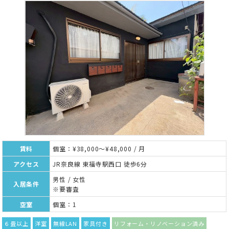
賃料
個室：¥38,000～¥48,000 / 月
アクセス
JR奈良線 東福寺駅西口 徒歩6分
男性 / 女性
入居条件
※要審査
空室
個室：1
６畳以上
洋室
無線LAN
家具付き
リフォーム・リノベーション済み