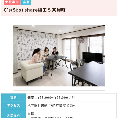
女性専用
空室
C's(Si:s) share梅田５茶屋町
賃料
個室：¥53,000～¥63,000 / 月
アクセス
地下鉄谷町線 中崎町駅 徒歩3分
女性
入居条件