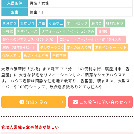
入居条件
男性 / 女性
空室
個室：1
家具付き
無線LAN
洋室
６畳以上
オートロック
庭付き
駐輪場有り
一軒家
デザイナーズ
リフォーム・リノベーション済み
住宅街
都心への好アクセス（30分以内）
コンビニ・スーパー近い（徒歩5分以内）
駅近（徒歩5分以内）
テレワークOK
友人の出入り可
無料インターネット
保証人無し
敷金・礼金不要
全館禁煙
大阪の繁華街「京橋」まで電車で15分！！の便利な街、寝屋川市「香
里園」に 大きな邸宅をリノベーションしたお洒落なシェアハウスで
す。 ハウス近隣は閑静な住宅地で最寄り「香里園」駅まえは、大型ス
ーパーや100円ショップ、飲食店多数ありとても住みや...
詳細を見る
この物件に問い合わせる
管理人常駐＆食事付きが嬉しい！