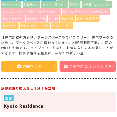
デザイナーズ
駐輪場有り
テラス・屋上有り
庭付き
大規模（20人以上）
コンビニ・スーパー近い（徒歩5分以内）
都心への好アクセス（30分以内）
複数路線利用可
複数駅利用可
住宅街
全館禁煙
敷金・礼金不要
ペア利用可
無料インターネット
テレワークOK
【在宅勤務の方必見。ワークスペースやライブラリー】 在宅ワークの
ために、ワークスペースが備わっています。24時間利用可能、共用の
WiFiも完備です。 ライブラリーもあり、お気に入りの本を置くことが
できます。仕事や趣味を起点に、あなたの新しい生...
詳細を見る
この物件に問い合わせる
京都駅乗り換えなし３分！好立地
空室
Kyoto Residence