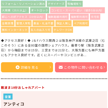
リフォーム・リノベーション済み
デザイナーズ
駐輪場有り
大規模（20人以上）
オートロック
コンビニ・スーパー近い（徒歩5分以内）
都心への好アクセス（30分以内）
複数路線利用可
複数駅利用可
住宅街
全館禁煙
管理人常駐
敷金・礼金不要
保証人無し
ペア利用可
無料インターネット
友人の出入り可
テレワークOK
◆アクセス良好！◆ J＆Fハウス関西２は阪急神戸本線の武庫之荘（む
このそう）にある全80室の国際シェアハウス。最寄り駅（阪急武庫之
荘）から梅田までは15分、三宮までは21分と、大阪方面にも神戸方面
にもアクセス良好です。近くにスーパーやコンビニがあ...
詳細を見る
この物件に問い合わせる
難波ま10分おしゃれアパート
空室
アンティコ