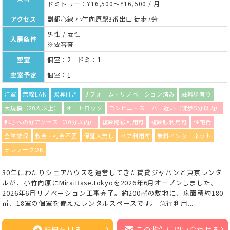
ドミトリー：¥16,500～¥16,500 / 月
アクセス
副都心線 小竹向原駅3番出口 徒歩7分
男性 / 女性
入居条件
※要審査
空室
個室：2 ドミ：1
空室予定
個室：1
洋室
無線LAN
家具付き
リフォーム・リノベーション済み
駐輪場有り
大規模（20人以上）
オートロック
コンビニ・スーパー近い（徒歩5分以内）
都心への好アクセス（30分以内）
複数路線利用可
複数駅利用可
住宅街
全館禁煙
敷金・礼金不要
保証人無し
ペア利用可
無料インターネット
テレワークOK
30年にわたりシェアハウスを運営してきた賃貸ジャパンと東京レンタ
ルが、小竹向原にMiraiBase.tokyoを2026年6月オープンしました。
2026年6月リノベーション工事完了。約200㎡の敷地に、床面積約180
㎡、18室の個室を備えたレンタルスペースです。 急行利用...
詳細を見る
この物件に問い合わせる