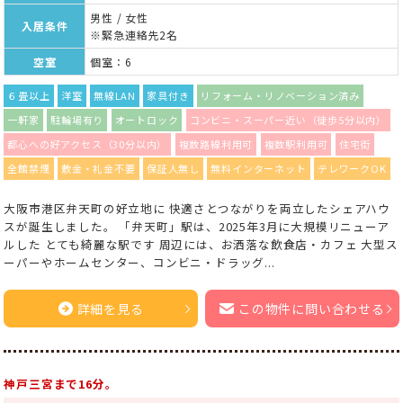
男性 / 女性
入居条件
※緊急連絡先2名
空室
個室：6
６畳以上
洋室
無線LAN
家具付き
リフォーム・リノベーション済み
一軒家
駐輪場有り
オートロック
コンビニ・スーパー近い（徒歩5分以内）
都心への好アクセス（30分以内）
複数路線利用可
複数駅利用可
住宅街
全館禁煙
敷金・礼金不要
保証人無し
無料インターネット
テレワークOK
大阪市港区弁天町の好立地に 快適さとつながりを両立したシェアハウ
スが誕生しました。 「弁天町」駅は、2025年3月に大規模リニューア
ルした とても綺麗な駅です 周辺には、お洒落な飲食店・カフェ 大型ス
ーパーやホームセンター、コンビニ・ドラッグ...
詳細を見る
この物件に問い合わせる
神戸三宮まで16分。