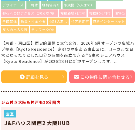
デザイナーズ
一軒家
駐輪場有り
小規模（5人まで）
都心への好アクセス（30分以内）
複数路線利用可
複数駅利用可
住宅街
全館禁煙
敷金・礼金不要
保証人無し
ペア利用可
無料インターネット
友人の出入り可
テレワークOK
【京都・東山区】歴史的風情と文化交流。2026年6月オープンの広域ハ
ブ拠点【Kyoto Residence】 京都の歴史ある東山区に、ローカルな日
常とゆったりとした自分の時間を両立できる全5室のシェアハウス
【Kyoto Residence】が2026年6月に新規オープンします。...
詳細を見る
この物件に問い合わせる
ジム付き大阪も神戸も20分圏内
空室
J&Fハウス関西2 大阪HUB