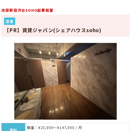
池袋新宿渋谷SOHO起業個室
空室
【PR】賃貸ジャパン(シェアハウスsoho)
個室：¥23,000～¥147,000 / 月
賃料