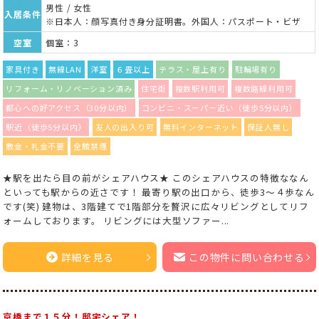
男性 / 女性
入居条件
※日本人：顔写真付き身分証明書。外国人：パスポート・ビザ
空室
個室：3
家具付き
無線LAN
洋室
６畳以上
テラス・屋上有り
駐輪場有り
リフォーム・リノベーション済み
住宅街
複数駅利用可
複数路線利用可
都心への好アクセス（30分以内）
コンビニ・スーパー近い（徒歩5分以内）
駅近（徒歩5分以内）
友人の出入り可
無料インターネット
保証人無し
敷金・礼金不要
全館禁煙
★駅を出たら目の前がシェアハウス★ このシェアハウスの特徴ななん
といっても駅からの近さです！ 最寄り駅の出口から、徒歩3～４歩なん
です(笑) 建物は、3階建てで1階部分を贅沢に広々リビングとしてリフ
ォームしております。 リビングには大型ソファー...
詳細を見る
この物件に問い合わせる
京橋まで１５分！邸宅シェア！