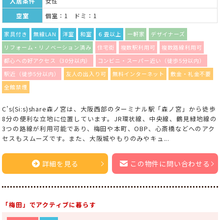
入居条件
女性
空室
個室：1 ドミ：1
家具付き
無線LAN
洋室
和室
６畳以上
一軒家
デザイナーズ
リフォーム・リノベーション済み
住宅街
複数駅利用可
複数路線利用可
都心への好アクセス（30分以内）
コンビニ・スーパー近い（徒歩5分以内）
駅近（徒歩5分以内）
友人の出入り可
無料インターネット
敷金・礼金不要
全館禁煙
C’s(Si:s)share森ノ宮は、大阪西部のターミナル駅「森ノ宮」から徒歩
8分の便利な立地に位置しています。JR環状線、中央線、鶴見緑地線の
3つの路線が利用可能であり、梅田や本町、OBP、心斎橋などへのアク
セスもスムーズです。また、大阪城やもりのみやキュ...
詳細を見る
この物件に問い合わせる
「梅田」でアクティブに暮らす