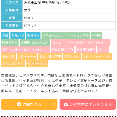
アクセス
東武東上線 中板橋駅 徒歩10分
入居条件
女性
空室
個室：1
空室予定
個室：2
洋室
無線LAN
家具付き
リフォーム・リノベーション済み
一軒家
駐輪場有り
大規模（20人以上）
コンビニ・スーパー近い（徒歩5分以内）
都心への好アクセス（30分以内）
複数路線利用可
複数駅利用可
住宅街
全館禁煙
女性オーナー
敷金・礼金不要
保証人無し
無料インターネット
友人の出入り可
テレワークOK
女性限定シェアハウスです。門限なし玄関オートロックで安心♡各室
に冷蔵庫／ベッド及び寝具／机と椅子／テレビ／収納ケース及びクロ
ーゼット完備♡礼金・仲介料無し♡全室完全個室♡共益費に光熱費・
調味料・洗剤・インターネット込み♡閑静な住宅街なのでとて...
詳細を見る
この物件に問い合わせる