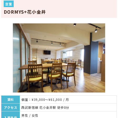
空室
DORMYS+花小金井
賃料
個室：¥39,000～¥61,000 / 月
アクセス
西武新宿線 花小金井駅 徒歩8分
男性 / 女性
入居条件