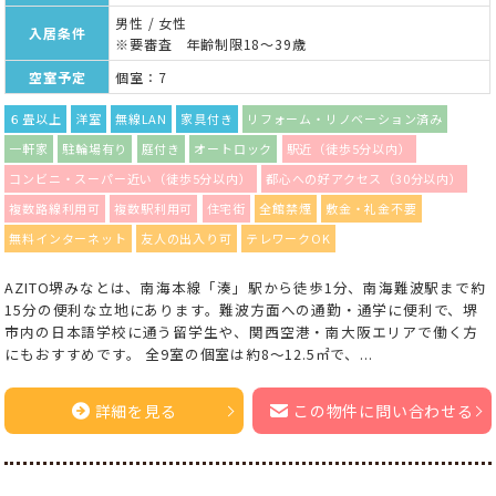
男性 / 女性
入居条件
※要審査 年齢制限18～39歳
空室予定
個室：7
６畳以上
洋室
無線LAN
家具付き
リフォーム・リノベーション済み
一軒家
駐輪場有り
庭付き
オートロック
駅近（徒歩5分以内）
コンビニ・スーパー近い（徒歩5分以内）
都心への好アクセス（30分以内）
複数路線利用可
複数駅利用可
住宅街
全館禁煙
敷金・礼金不要
無料インターネット
友人の出入り可
テレワークOK
AZITO堺みなとは、南海本線「湊」駅から徒歩1分、南海難波駅まで約
15分の便利な立地にあります。難波方面への通勤・通学に便利で、堺
市内の日本語学校に通う留学生や、関西空港・南大阪エリアで働く方
にもおすすめです。 全9室の個室は約8～12.5㎡で、...
詳細を見る
この物件に問い合わせる