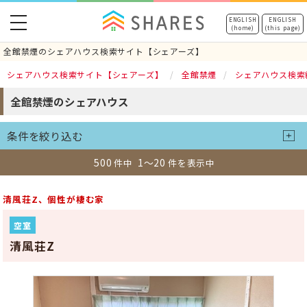
toggle
ENGLISH
ENGLISH
(home)
(this page)
navigation
全館禁煙のシェアハウス検索サイト【シェアーズ】
シェアハウス検索サイト【シェアーズ】
全館禁煙
シェアハウス検索
全館禁煙のシェアハウス
条件を絞り込む
500
1～20
件中
件を表示中
清風荘Z、個性が棲む家
空室
清風荘Z