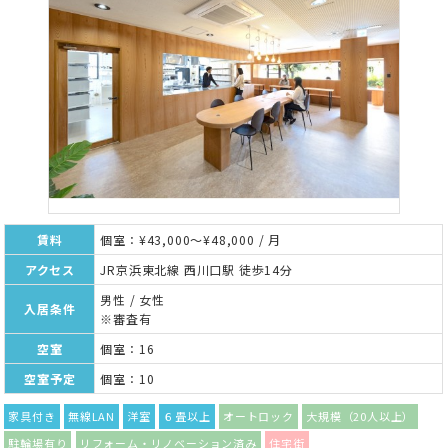
賃料
個室：¥43,000～¥48,000 / 月
アクセス
JR京浜東北線 西川口駅 徒歩14分
男性 / 女性
入居条件
※審査有
空室
個室：16
空室予定
個室：10
家具付き
無線LAN
洋室
６畳以上
オートロック
大規模（20人以上）
駐輪場有り
リフォーム・リノベーション済み
住宅街