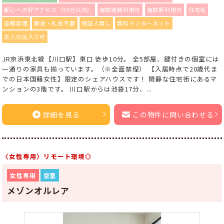
都心への好アクセス（30分以内）
複数路線利用可
複数駅利用可
住宅街
全館禁煙
敷金・礼金不要
保証人無し
無料インターネット
友人の出入り可
JR京浜東北線【川口駅】東口 徒歩10分。 全5部屋、鍵付きの個室には
一通りの家具も揃っています。（※全面禁煙） 【入居時点で20歳代ま
での日本国籍女性】限定のシェアハウスです！ 閑静な住宅街にあるマ
ンションの3階です。 川口駅からは池袋17分、...
詳細を見る
この物件に問い合わせる
〈女性専用〉リモート環境◎
女性専用
空室
メゾンオルレア