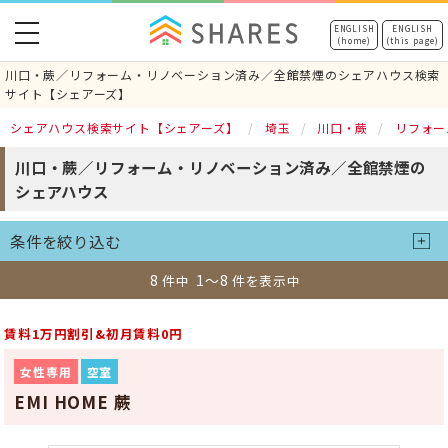
toggle
ENGLISH
ENGLISH
(home)
(this page)
navigation
川口・蕨／リフォーム・リノベーション済み／全館禁煙のシェアハウス検索
サイト【シェアーズ】
シェアハウス検索サイト【シェアーズ】
埼玉
川口・蕨
リフォー
川口・蕨／リフォーム・リノベーション済み／全館禁煙の
シェアハウス
条件を絞り込む
8
1～8
件中
件を表示中
賃料1万円割引&初月賃料0円
女性専用
空室
EMI HOME 蕨