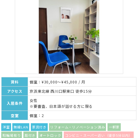
賃料
個室：¥30,000～¥45,000 / 月
アクセス
京浜東北線 西川口駅東口 徒歩15分
女性
入居条件
※要審査、日本語が話せる方に限る
空室
個室：2
洋室
無線LAN
家具付き
リフォーム・リノベーション済み
一軒家
駐輪場有り
庭付き
オートロック
コンビニ・スーパー近い（徒歩5分以内）