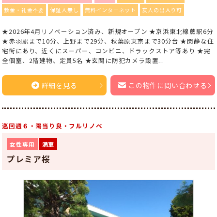
敷金・礼金不要
保証人無し
無料インターネット
友人の出入り可
★2026年4月リノベーション済み、新規オープン ★京浜東北線蕨駅6分
★赤羽駅まで10分、上野まで29分、秋葉原東京まで30分台 ★閑静な住
宅街にあり、近くにスーパー、コンビニ、ドラックストア等あり ★完
全個室、2階建物、定員5名 ★玄関に防犯カメラ設置...
詳細を見る
この物件に問い合わせる
巡回週６・陽当り良・フルリノベ
女性専用
満室
プレミア桜