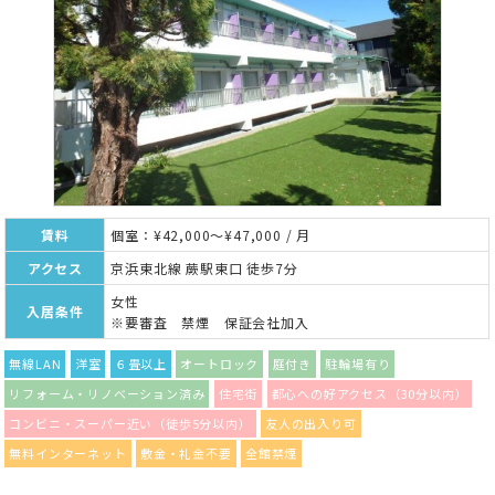
賃料
個室：¥42,000～¥47,000 / 月
アクセス
京浜東北線 蕨駅東口 徒歩7分
女性
入居条件
※要審査 禁煙 保証会社加入
無線LAN
洋室
６畳以上
オートロック
庭付き
駐輪場有り
リフォーム・リノベーション済み
住宅街
都心への好アクセス（30分以内）
コンビニ・スーパー近い（徒歩5分以内）
友人の出入り可
無料インターネット
敷金・礼金不要
全館禁煙