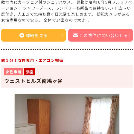
敷地内にカーシェア付のシェアハウス。 建物は令和６年5月フルリノベ
ーション！ シャワーブース、ランドリーも新品で気持ちいい！ 広～い
庭付き、人工芝で気持ち良く日光浴も楽しめます。 防犯カメラがある
女性専用なので安心。 全体で14室なので大き...
詳細を見る
この物件に問い合わせる
駅１分！女性専用・エアコン完備
女性専用
満室
ウェストヒルズ南鳩ヶ谷