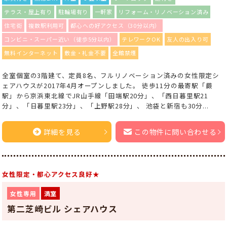
テラス・屋上有り
駐輪場有り
一軒家
リフォーム・リノベーション済み
住宅街
複数駅利用可
都心への好アクセス（30分以内）
コンビニ・スーパー近い（徒歩5分以内）
テレワークOK
友人の出入り可
無料インターネット
敷金・礼金不要
全館禁煙
全室個室の3階建て、定員8名、フルリノベーション済みの女性限定シ
ェアハウスが2017年4月オープンしました。 徒歩11分の最寄駅「蕨
駅」から京浜東北線でJR山手線「田端駅20分」、「西日暮里駅21
分」、「日暮里駅23分」、「上野駅28分」、 池袋と新宿も30分...
詳細を見る
この物件に問い合わせる
女性限定・都心アクセス良好★
女性専用
満室
第二芝崎ビル シェアハウス