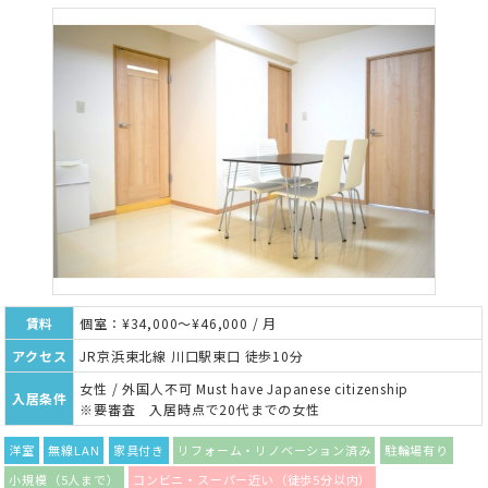
賃料
個室：¥34,000～¥46,000 / 月
アクセス
JR京浜東北線 川口駅東口 徒歩10分
女性 / 外国人不可 Must have Japanese citizenship
入居条件
※要審査 入居時点で20代までの女性
洋室
無線LAN
家具付き
リフォーム・リノベーション済み
駐輪場有り
小規模（5人まで）
コンビニ・スーパー近い（徒歩5分以内）