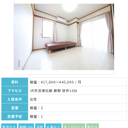
賃料
個室：¥17,800～¥45,000 / 月
アクセス
JR京浜東北線 蕨駅 徒歩10分
入居条件
女性
空室
個室：2
空室予定
個室：1
家具付き
無線LAN
洋室
６畳以上
オートロック
庭付き