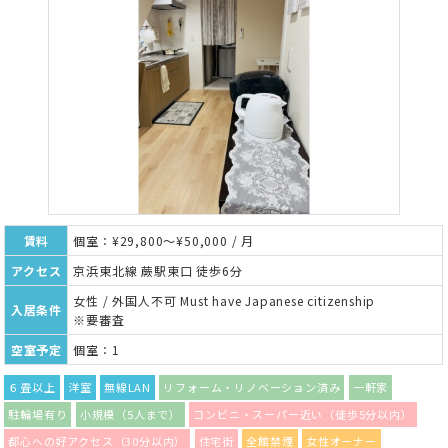
賃料
個室：¥29,800～¥50,000 / 月
アクセス
京浜東北線 蕨駅東口 徒歩6分
女性 / 外国人不可 Must have Japanese citizenship
入居条件
※要審査
空室予定
個室：1
６畳以上
洋室
無線LAN
リフォーム・リノベーション済み
一軒家
駐輪場有り
小規模（5人まで）
コンビニ・スーパー近い（徒歩5分以内）
都心への好アクセス（30分以内）
住宅街
全館禁煙
女性オーナー