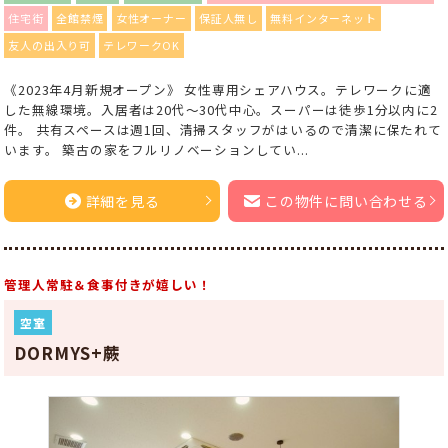
住宅街
全館禁煙
女性オーナー
保証人無し
無料インターネット
友人の出入り可
テレワークOK
《2023年4月新規オープン》 女性専用シェアハウス。テレワークに適
した無線環境。入居者は20代～30代中心。スーパーは徒歩1分以内に2
件。 共有スペースは週1回、清掃スタッフがはいるので清潔に保たれて
います。 築古の家をフルリノベーションしてい...
詳細を見る
この物件に問い合わせる
管理人常駐＆食事付きが嬉しい！
空室
DORMYS+蕨