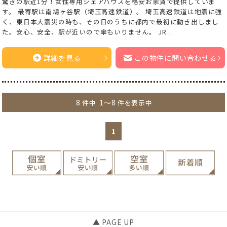
驚きの駅近1分！女性専用シェアハウスを格安お家賃で提供していま
す。 最寄駅は南鳩ヶ谷駅（埼玉高速鉄道）。 埼玉高速鉄道は地震に強
く、東日本大震災の時も、その日のうちに都内で最初に動き出しまし
た。安心、安全、駅が近いので傘もいりません。 JR...
詳細を見る
この物件に問い合わせる
8
1～8
件中
件を表示中
1
▲ PAGE UP