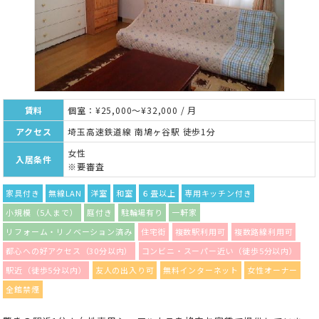
賃料
個室：¥25,000～¥32,000 / 月
アクセス
埼玉高速鉄道線 南鳩ヶ谷駅 徒歩1分
女性
入居条件
※要審査
家具付き
無線LAN
洋室
和室
６畳以上
専用キッチン付き
小規模（5人まで）
庭付き
駐輪場有り
一軒家
リフォーム・リノベーション済み
住宅街
複数駅利用可
複数路線利用可
都心への好アクセス（30分以内）
コンビニ・スーパー近い（徒歩5分以内）
駅近（徒歩5分以内）
友人の出入り可
無料インターネット
女性オーナー
全館禁煙