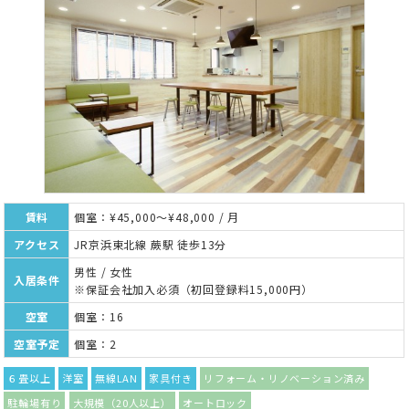
賃料
個室：¥45,000～¥48,000 / 月
アクセス
JR京浜東北線 蕨駅 徒歩13分
男性 / 女性
入居条件
※保証会社加入必須（初回登録料15,000円）
空室
個室：16
空室予定
個室：2
６畳以上
洋室
無線LAN
家具付き
リフォーム・リノベーション済み
駐輪場有り
大規模（20人以上）
オートロック