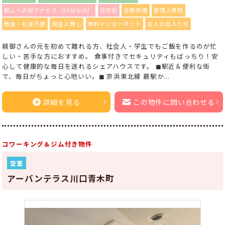
都心への好アクセス（30分以内）
住宅街
全館禁煙
管理人常駐
敷金・礼金不要
保証人無し
無料インターネット
友人の出入り可
親御さんの元を初めて離れる方、社会人・学生でもご飯を作るのが忙
しい・苦手な方におすすめ。 食事付きでセキュリティもばっちり！安
心して健康的な毎日を送れるシェアハウスです。 ◼︎駅近＆便利な街
で、毎日がちょっと心地いい。◼︎ 京浜東北線 蕨駅か...
詳細を見る
この物件に問い合わせる
コワーキング＆ジム付き物件
空室
アーバンテラス川口青木町