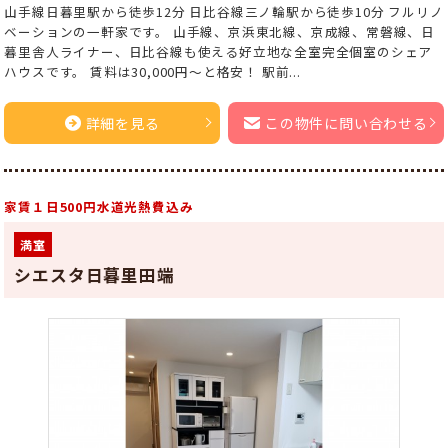
山手線日暮里駅から徒歩12分 日比谷線三ノ輪駅から徒歩10分 フルリノ
ベーションの一軒家です。 山手線、京浜東北線、京成線、常磐線、日
暮里舎人ライナー、日比谷線も使える好立地な全室完全個室のシェア
ハウスです。 賃料は30,000円～と格安！ 駅前...
詳細を見る
この物件に問い合わせる
家賃１日500円水道光熱費込み
満室
シエスタ日暮里田端