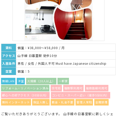
賃料
個室：¥38,000～¥58,000 / 月
アクセス
山手線 日暮里駅 徒歩10分
入居条件
男性 / 女性 / 外国人不可 Must have Japanese citizenship
空室
個室：5
無線LAN
洋室
大規模（20人以上）
一軒家
リフォーム・リノベーション済み
住宅街
複数駅利用可
複数路線利用可
都心への好アクセス（30分以内）
コンビニ・スーパー近い（徒歩5分以内）
無料インターネット
保証人無し
敷金・礼金不要
管理人常駐
全館禁煙
ご覧いただきありがとうございます。 山手線の日暮里駅に新しくシェ