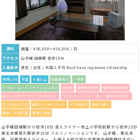
賃料
個室：¥38,000～¥50,000 / 月
アクセス
山手線 田端駅 徒歩10分
入居条件
男性 / 女性 / 外国人不可 Must have Japanese citizenship
無線LAN
洋室
６畳以上
駐輪場有り
一軒家
リフォーム・リノベーション済み
住宅街
複数駅利用可
複数路線利用可
都心への好アクセス（30分以内）
コンビニ・スーパー近い（徒歩5分以内）
友人の出入り可
無料インターネット
ペア利用可
保証人無し
敷金・礼金不要
管理人常駐
山手線田端駅から徒歩10分 舎人ライナー赤土小学校前駅から徒歩10分
東北本線尾久駅徒歩15分 フルリノベーションです。 山手線、東北本
線、日暮里舎人ライナー、も使える好立地な全室完全個室鍵付きのシ