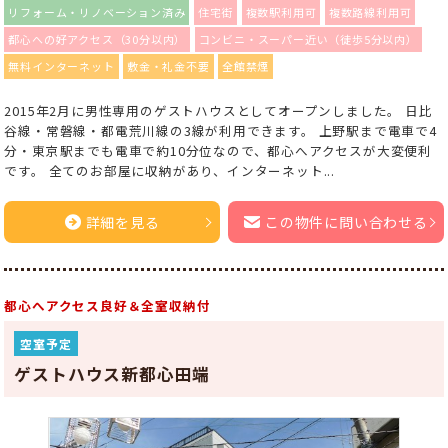
リフォーム・リノベーション済み
住宅街
複数駅利用可
複数路線利用可
都心への好アクセス（30分以内）
コンビニ・スーパー近い（徒歩5分以内）
無料インターネット
敷金・礼金不要
全館禁煙
2015年2月に男性専用のゲストハウスとしてオープンしました。 日比
谷線・常磐線・都電荒川線の3線が利用できます。 上野駅まで電車で4
分・東京駅までも電車で約10分位なので、都心へアクセスが大変便利
です。 全てのお部屋に収納があり、インターネット...
詳細を見る
この物件に問い合わせる
都心へアクセス良好＆全室収納付
空室予定
ゲストハウス新都心田端