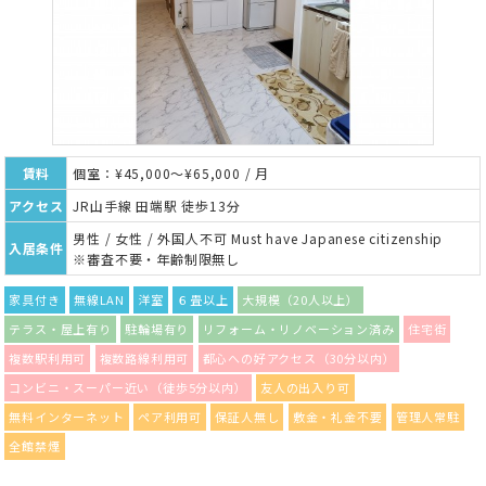
賃料
個室：¥45,000～¥65,000 / 月
アクセス
JR山手線 田端駅 徒歩13分
男性 / 女性 / 外国人不可 Must have Japanese citizenship
入居条件
※審査不要・年齢制限無し
家具付き
無線LAN
洋室
６畳以上
大規模（20人以上）
テラス・屋上有り
駐輪場有り
リフォーム・リノベーション済み
住宅街
複数駅利用可
複数路線利用可
都心への好アクセス（30分以内）
コンビニ・スーパー近い（徒歩5分以内）
友人の出入り可
無料インターネット
ペア利用可
保証人無し
敷金・礼金不要
管理人常駐
全館禁煙