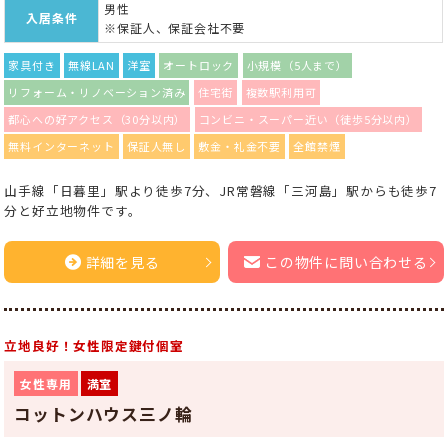
男性
入居条件
※保証人、保証会社不要
家具付き
無線LAN
洋室
オートロック
小規模（5人まで）
リフォーム・リノベーション済み
住宅街
複数駅利用可
都心への好アクセス（30分以内）
コンビニ・スーパー近い（徒歩5分以内）
無料インターネット
保証人無し
敷金・礼金不要
全館禁煙
山手線「日暮里」駅より徒歩7分、JR常磐線「三河島」駅からも徒歩7
分と好立地物件です。
詳細を見る
この物件に問い合わせる
立地良好！女性限定鍵付個室
女性専用
満室
コットンハウス三ノ輪