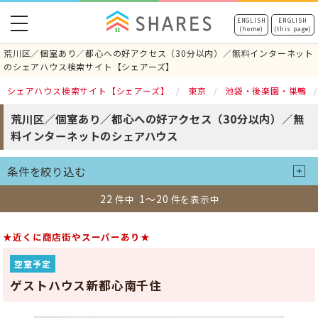
toggle
ENGLISH
ENGLISH
(home)
(this page)
navigation
荒川区／個室あり／都心への好アクセス（30分以内）／無料インターネット
のシェアハウス検索サイト【シェアーズ】
シェアハウス検索サイト【シェアーズ】
東京
池袋・後楽園・巣鴨
荒川区／個室あり／都心への好アクセス（30分以内）／無
料インターネットのシェアハウス
条件を絞り込む
22
1～20
件中
件を表示中
★近くに商店街やスーパーあり★
空室予定
ゲストハウス新都心南千住