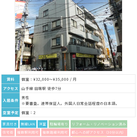
賃料
個室：¥32,000～¥35,000 / 月
アクセス
山手線 田端駅 徒歩7分
男性
入居条件
※要審査。連帯保証人。外国人日常会話程度の日本語。
空室予定
個室：2
家具付き
無線LAN
洋室
駐輪場有り
リフォーム・リノベーション済み
住宅街
複数駅利用可
複数路線利用可
都心への好アクセス（30分以内）