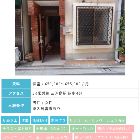
賃料
個室：¥50,000～¥55,000 / 月
アクセス
JR常磐線 三河島駅 徒歩4分
男性 / 女性
入居条件
※入居審査あり
６畳以上
洋室
無線LAN
家具付き
リフォーム・リノベーション済み
テラス・屋上有り
小規模（5人まで）
オートロック
駅近（徒歩5分以内）
コンビニ・スーパー近い（徒歩5分以内）
都心への好アクセス（30分以内）