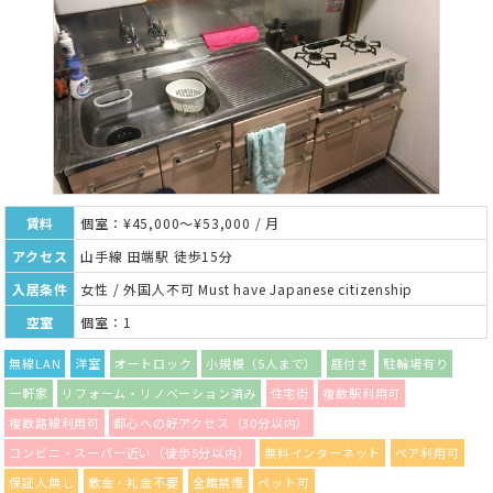
賃料
個室：¥45,000～¥53,000 / 月
アクセス
山手線 田端駅 徒歩15分
入居条件
女性 / 外国人不可 Must have Japanese citizenship
空室
個室：1
無線LAN
洋室
オートロック
小規模（5人まで）
庭付き
駐輪場有り
一軒家
リフォーム・リノベーション済み
住宅街
複数駅利用可
複数路線利用可
都心への好アクセス（30分以内）
コンビニ・スーパー近い（徒歩5分以内）
無料インターネット
ペア利用可
保証人無し
敷金・礼金不要
全館禁煙
ペット可