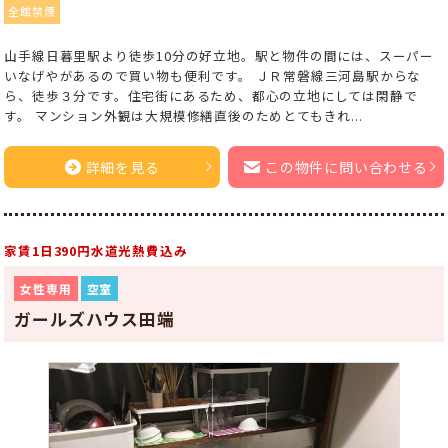
全館禁煙
山手線日暮里駅より徒歩10分の好立地。駅と物件の間には、スーパー
いなげやがあるので買い物も便利です。 ＪＲ常磐線三河島駅からな
ら、徒歩３分です。住宅街にあるため、都心の立地にしては閑静で
す。 マンション外観は大規模修繕直後のためとてもきれ...
詳細を見る
この物件に問い合わせる
家賃1日390円水道光熱費込み
女性専用
空室
ガールズハウス田端