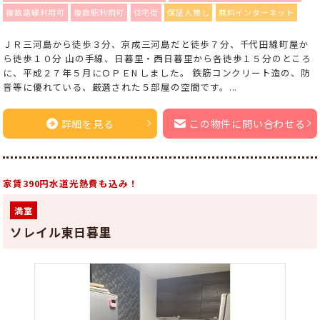
複数路線利用可
複数駅利用可
住宅街
保証人無し
無料インターネット
ＪＲ三河島から徒歩３分、京成三河島だと徒歩７分、千代田線町屋か
ら徒歩１０分 山の手線、日暮里・西日暮里から各徒歩１５分のところ
に、平成２７年５月にＯＰＥN しました。 鉄筋コンクリート造の、防
音等に優れている、厳選された５部屋の空間です。...
詳細を見る
この物件に問い合わせる
家賃390円水道光熱費も込み！
満室
ソレイル東日暮里