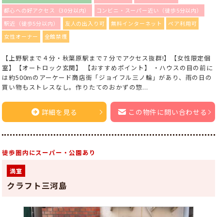
都心への好アクセス（30分以内）
コンビニ・スーパー近い（徒歩5分以内）
駅近（徒歩5分以内）
友人の出入り可
無料インターネット
ペア利用可
女性オーナー
全館禁煙
【上野駅まで４分・秋葉原駅まで７分でアクセス抜群!】【女性限定個
室】【オートロック玄関】 【おすすめポイント】 ・ハウスの目の前に
は約500mのアーケード商店街「ジョイフル三ノ輪」があり、雨の日の
買い物もストレスなし。作りたてのおかずの惣...
詳細を見る
この物件に問い合わせる
徒歩圏内にスーパー・公園あり
満室
クラフト三河島