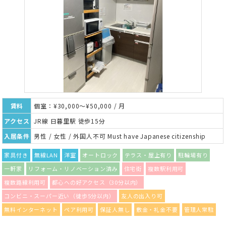
賃料
個室：¥30,000～¥50,000 / 月
アクセス
JR線 日暮里駅 徒歩15分
入居条件
男性 / 女性 / 外国人不可 Must have Japanese citizenship
家具付き
無線LAN
洋室
オートロック
テラス・屋上有り
駐輪場有り
一軒家
リフォーム・リノベーション済み
住宅街
複数駅利用可
複数路線利用可
都心への好アクセス（30分以内）
コンビニ・スーパー近い（徒歩5分以内）
友人の出入り可
無料インターネット
ペア利用可
保証人無し
敷金・礼金不要
管理人常駐