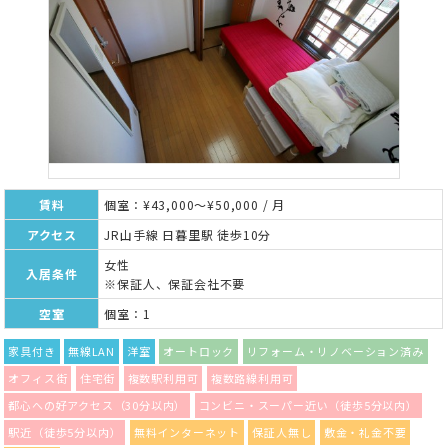
賃料
個室：¥43,000～¥50,000 / 月
アクセス
JR山手線 日暮里駅 徒歩10分
女性
入居条件
※保証人、保証会社不要
空室
個室：1
家具付き
無線LAN
洋室
オートロック
リフォーム・リノベーション済み
オフィス街
住宅街
複数駅利用可
複数路線利用可
都心への好アクセス（30分以内）
コンビニ・スーパー近い（徒歩5分以内）
駅近（徒歩5分以内）
無料インターネット
保証人無し
敷金・礼金不要