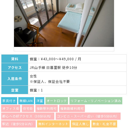
賃料
個室：¥43,000～¥49,000 / 月
アクセス
JR山手線 日暮里駅 徒歩10分
女性
入居条件
※保証人、保証会社不要
空室
個室：1
家具付き
無線LAN
洋室
オートロック
リフォーム・リノベーション済み
オフィス街
住宅街
複数駅利用可
複数路線利用可
都心への好アクセス（30分以内）
コンビニ・スーパー近い（徒歩5分以内）
駅近（徒歩5分以内）
無料インターネット
保証人無し
敷金・礼金不要