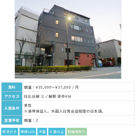
賃料
個室：¥35,000～¥37,000 / 月
アクセス
日比谷線 三ノ輪駅 徒歩6分
男性
入居条件
※連帯保証人。外国人日常会話程度の日本語。
空室予定
個室：2
家具付き
無線LAN
洋室
６畳以上
駐輪場有り