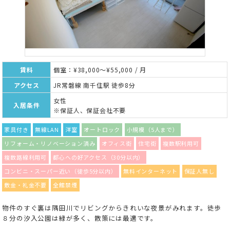
賃料
個室：¥38,000～¥55,000 / 月
アクセス
JR常磐線 南千住駅 徒歩8分
女性
入居条件
※保証人、保証会社不要
家具付き
無線LAN
洋室
オートロック
小規模（5人まで）
リフォーム・リノベーション済み
オフィス街
住宅街
複数駅利用可
複数路線利用可
都心への好アクセス（30分以内）
コンビニ・スーパー近い（徒歩5分以内）
無料インターネット
保証人無し
敷金・礼金不要
全館禁煙
物件のすぐ裏は隅田川でリビングからきれいな夜景がみれます。徒歩
８分の汐入公園は緑が多く、散策には最適です。