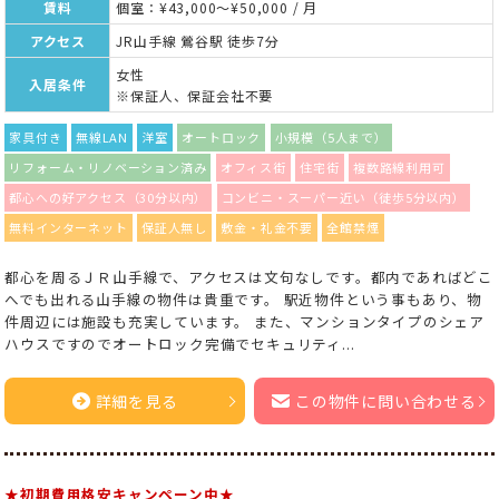
賃料
個室：¥43,000～¥50,000 / 月
アクセス
JR山手線 鶯谷駅 徒歩7分
女性
入居条件
※保証人、保証会社不要
家具付き
無線LAN
洋室
オートロック
小規模（5人まで）
リフォーム・リノベーション済み
オフィス街
住宅街
複数路線利用可
都心への好アクセス（30分以内）
コンビニ・スーパー近い（徒歩5分以内）
無料インターネット
保証人無し
敷金・礼金不要
全館禁煙
都心を周るＪＲ山手線で、アクセスは文句なしです。都内であればどこ
へでも出れる山手線の物件は貴重です。 駅近物件という事もあり、物
件周辺には施設も充実しています。 また、マンションタイプのシェア
ハウスですのでオートロック完備でセキュリティ...
詳細を見る
この物件に問い合わせる
★初期費用格安キャンペーン中★