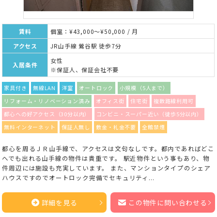
賃料
個室：¥43,000～¥50,000 / 月
アクセス
JR山手線 鶯谷駅 徒歩7分
女性
入居条件
※保証人、保証会社不要
家具付き
無線LAN
洋室
オートロック
小規模（5人まで）
リフォーム・リノベーション済み
オフィス街
住宅街
複数路線利用可
都心への好アクセス（30分以内）
コンビニ・スーパー近い（徒歩5分以内）
無料インターネット
保証人無し
敷金・礼金不要
全館禁煙
都心を周るＪＲ山手線で、アクセスは文句なしです。都内であればどこ
へでも出れる山手線の物件は貴重です。 駅近物件という事もあり、物
件周辺には施設も充実しています。 また、マンションタイプのシェア
ハウスですのでオートロック完備でセキュリティ...
詳細を見る
この物件に問い合わせる