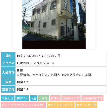
賃料
個室：¥32,000～¥32,000 / 月
アクセス
日比谷線 三ノ輪駅 徒歩9分
男性
入居条件
※要審査。連帯保証人。外国人日常会話程度の日本語。
空室
個室：2
空室予定
個室：4
家具付き
無線LAN
洋室
一軒家
住宅街
複数駅利用可
複数路線利用可
都心への好アクセス（30分以内）
無料インターネット
敷金・礼金不要