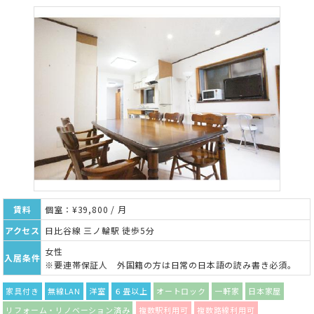
賃料
個室：¥39,800 / 月
アクセス
日比谷線 三ノ輪駅 徒歩5分
女性
入居条件
※要連帯保証人 外国籍の方は日常の日本語の読み書き必須。
家具付き
無線LAN
洋室
６畳以上
オートロック
一軒家
日本家屋
リフォーム・リノベーション済み
複数駅利用可
複数路線利用可