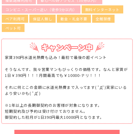
複数路線利用可
都心への好アクセス（30分以内）
コンビニ・スーパー近い（徒歩5分以内）
無料インターネット
ペア利用可
保証人無し
敷金・礼金不要
全館禁煙
ペット可
家賃390円水道光熱費も込み！最初で最後の超イベント
そうなんです、我々営業マンもびっくりの価格です。なんと家賃が
1日￥390円！！！月間最高でも￥10000-ナリ！！！
それに何とこの金額に水道光熱費まで入ってます( ﾟДﾟ)実家にいる
より安いかも( ﾟДﾟ)
※1年以上の長期御契約のお客様が対象になります。
短期契約及び予約は受け付けておりません。
御契約した初月が1日390円最大10000円となります。