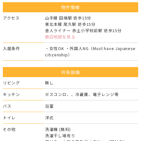
物件情報
アクセス
山手線 田端駅 徒歩15分
東北本線 尾久駅 徒歩15分
舎人ライナー 赤土小学校前駅 徒歩15分
周辺地図を見る
入居条件
・女性OK ・外国人NG（Must have Japanese
citizenship）
共有設備
リビング
無し
キッチン
ガスコンロ、、冷蔵庫、電子レンジ等
バス
浴室
トイレ
洋式
その他
洗濯機 (無料)
洗濯干し場有り