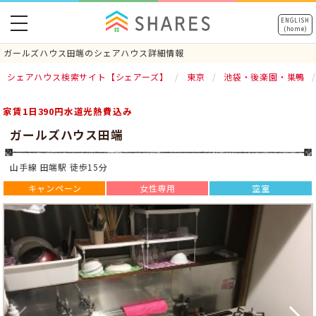
toggle
ENGLISH
(home)
navigation
ガールズハウス田端のシェアハウス詳細情報
シェアハウス検索サイト【シェアーズ】
東京
池袋・後楽園・巣鴨
家賃1日390円水道光熱費込み
ガールズハウス田端
山手線 田端駅 徒歩15分
キャンペーン
女性専用
空室