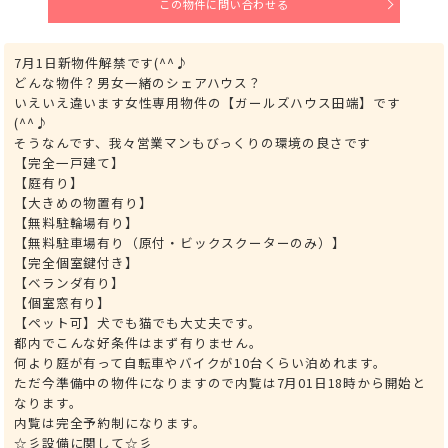
この物件に問い合わせる
7月1日新物件解禁です(^^♪
どんな物件？男女一緒のシェアハウス？
いえいえ違います女性専用物件の【ガールズハウス田端】です
(^^♪
そうなんです、我々営業マンもびっくりの環境の良さです
【完全一戸建て】
【庭有り】
【大きめの物置有り】
【無料駐輪場有り】
【無料駐車場有り（原付・ビックスクーターのみ）】
【完全個室鍵付き】
【ベランダ有り】
【個室窓有り】
【ペット可】犬でも猫でも大丈夫です。
都内でこんな好条件はまず有りません。
何より庭が有って自転車やバイクが10台くらい泊めれます。
ただ今準備中の物件になりますので内覧は7月01日18時から開始と
なります。
内覧は完全予約制になります。
☆彡設備に関して☆彡