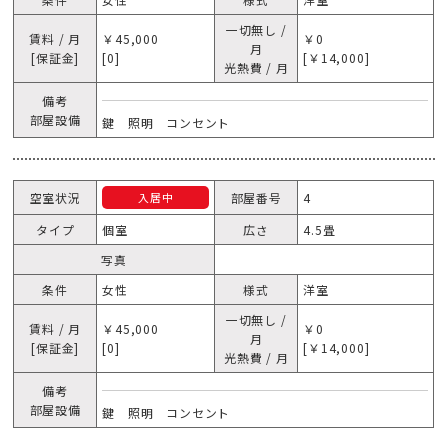
一切無し /
賃料 / 月
￥45,000
￥0
月
[保証金]
[0]
[￥14,000]
光熱費 / 月
備考
部屋設備
鍵 照明 コンセント
空室状況
部屋番号
4
入居中
タイプ
個室
広さ
4.5畳
写真
条件
女性
様式
洋室
一切無し /
賃料 / 月
￥45,000
￥0
月
[保証金]
[0]
[￥14,000]
光熱費 / 月
備考
部屋設備
鍵 照明 コンセント