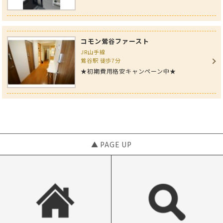
コモン鶯谷ファースト
JR山手線
鶯谷駅 徒歩7分
★初期費用格安キャンペーン中★
▲ PAGE UP