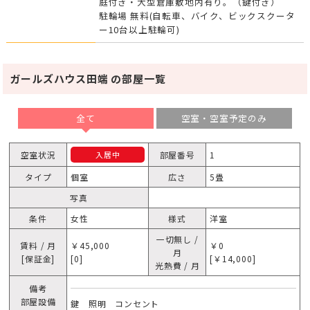
庭付き・大型倉庫敷地内有り。（鍵付き）
駐輪場 無料(自転車、バイク、ビックスクータ
ー10台以上駐輪可)
ガールズハウス田端 の部屋一覧
全て
空室・空室予定のみ
空室状況
部屋番号
1
入居中
タイプ
個室
広さ
5畳
写真
条件
女性
様式
洋室
一切無し /
賃料 / 月
￥45,000
￥0
月
[保証金]
[0]
[￥14,000]
光熱費 / 月
備考
部屋設備
鍵 照明 コンセント