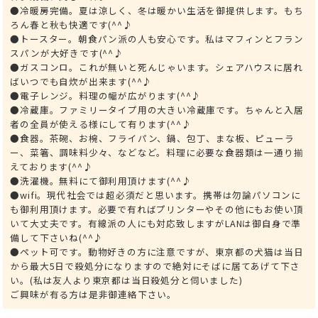
●冷暖房完備。夏は涼しく、冬は暖かい生活を御提供します。もち
ろん春と秋も快適です(^^♪
●トースター。朝食パン派の人も安心です。私はマフィンとフラン
スパンが大好きです(^^♪
●ガスコンロ。これが無いと死んじゃいます。シェアハウスに居れ
ばいつでも自炊が出来ます(^^♪
●電子レンジ。料理の幅が広がります(^^♪
●冷蔵庫。ファミリータイプ用の大きい冷蔵庫です。ちゃんと入居
者の全員が使える様にして有ります(^^♪
●食器。茶碗、お椀、フライパン、鍋、包丁、まな板、ピューラ
ー、菜箸、調味料少々、などなど。料理に必要な食器類は一通り揃
えております(^^♪
●洗濯機。無料にて御利用頂けます(^^♪
●wifi。現代社会では超必須だと思います。携帯は勿論パソコンに
も御利用頂けます。必要で有ればプリンターやその他にもお使い頂
いて大丈夫です。有線派の人にも対応致しますがLANは御自身で準
備して下さいね(^^♪
●ペット可です。動物好きの方に注意ですが、東京都の犬猫は当日
から最大5日で殺処分になりますので絶対にそばに居てあげて下さ
い。(私は友人より東京都は当日殺処分と伺いました)
ご興味が有る方は是非御連絡下さい。