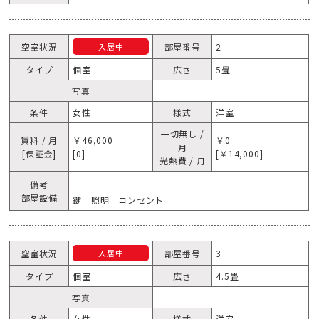
空室状況
部屋番号
2
入居中
タイプ
個室
広さ
5畳
写真
条件
女性
様式
洋室
一切無し /
賃料 / 月
￥46,000
￥0
月
[保証金]
[0]
[￥14,000]
光熱費 / 月
備考
部屋設備
鍵 照明 コンセント
空室状況
部屋番号
3
入居中
タイプ
個室
広さ
4.5畳
写真
条件
女性
様式
洋室