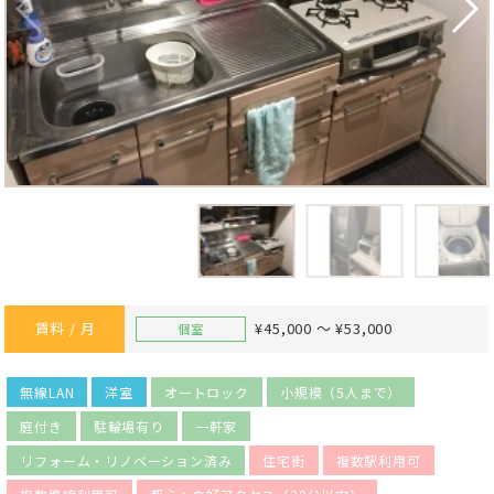
賃料 / 月
¥45,000 ～ ¥53,000
個室
無線LAN
洋室
オートロック
小規模（5人まで）
庭付き
駐輪場有り
一軒家
リフォーム・リノベーション済み
住宅街
複数駅利用可