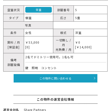
空室状況
部屋番号
5
空室
タイプ
個室
広さ
5畳
写真
条件
女性
様式
洋室
一切無し /
賃料 / 月
￥53,000
￥0
月
[保証金]
[0]
[￥14,000]
光熱費 / 月
2名でドミトリー使用可。1名も可
備考
部屋設備
鍵 照明 コンセント
この物件に問い合わせる
この物件の運営会社情報
運営会社名
Share Partners