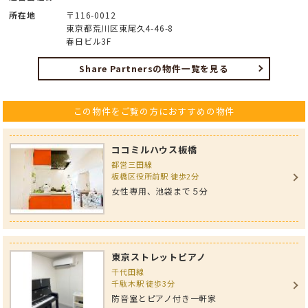
所在地
〒116-0012
東京都荒川区東尾久4-46-8
春日ビル3F
Share Partnersの物件一覧を見る
この物件をご覧の方におすすめの物件
ココミルハウス板橋
都営三田線
板橋区役所前駅 徒歩2分
女性専用、池袋まで５分
東京ストレットピアノ
千代田線
千駄木駅 徒歩3分
防音室とピアノ付き一軒家