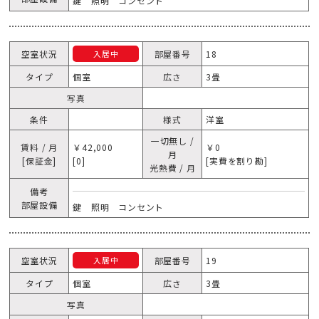
鍵 照明 コンセント
空室状況
部屋番号
18
入居中
タイプ
個室
広さ
3畳
写真
条件
様式
洋室
一切無し /
賃料 / 月
￥42,000
￥0
月
[保証金]
[0]
[実費を割り勘]
光熱費 / 月
備考
部屋設備
鍵 照明 コンセント
空室状況
部屋番号
19
入居中
タイプ
個室
広さ
3畳
写真