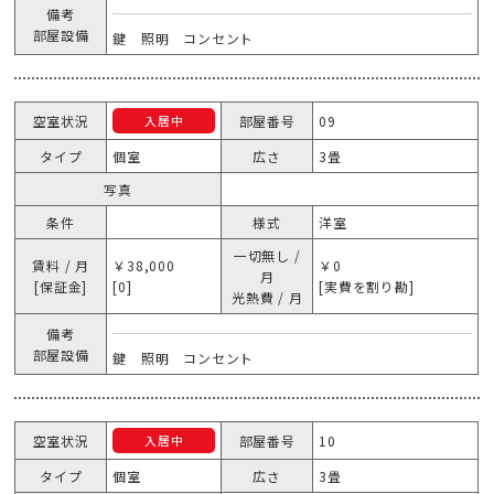
備考
部屋設備
鍵 照明 コンセント
空室状況
部屋番号
09
入居中
タイプ
個室
広さ
3畳
写真
条件
様式
洋室
一切無し /
賃料 / 月
￥38,000
￥0
月
[保証金]
[0]
[実費を割り勘]
光熱費 / 月
備考
部屋設備
鍵 照明 コンセント
空室状況
部屋番号
10
入居中
タイプ
個室
広さ
3畳