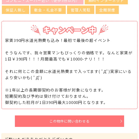
コンビニ・スーパー近い（徒歩5分以内）
無料インターネット
保証人無し
敷金・礼金不要
管理人常駐
全館禁煙
家賃390円水道光熱費も込み！最初で最後の超イベント
そうなんです、我々営業マンもびっくりの価格です。なんと家賃が
1日￥390円！！！月間最高でも￥10000-ナリ！！！
それに何とこの金額に水道光熱費まで入ってます( ﾟДﾟ)実家にいる
より安いかも( ﾟДﾟ)
※1年以上の長期御契約のお客様が対象になります。
短期契約及び予約は受け付けておりません。
御契約した初月が1日390円最大10000円となります。
この物件に問い合わせる