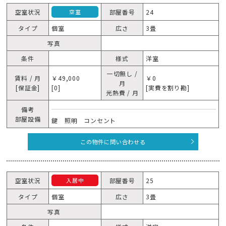
空室状況
部屋番号
24
空室
タイプ
個室
広さ
3畳
写真
条件
様式
洋室
一切無し /
賃料 / 月
￥49,000
￥0
月
[保証金]
[0]
[実費を割り勘]
光熱費 / 月
備考
部屋設備
鍵 照明 コンセント
この物件に問い合わせる
空室状況
部屋番号
25
入居中
タイプ
個室
広さ
3畳
写真