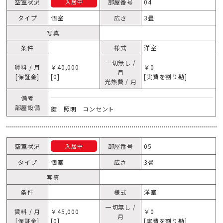
空室状況
部屋番号
04
入居中
タイプ
個室
広さ
3畳
写真
条件
様式
洋室
一切無し /
賃料 / 月
￥40,000
￥0
月
[保証金]
[0]
[実費を割り勘]
光熱費 / 月
備考
部屋設備
鍵 照明 コンセント
空室状況
部屋番号
05
入居中
タイプ
個室
広さ
3畳
写真
条件
様式
洋室
一切無し /
賃料 / 月
￥45,000
￥0
月
[保証金]
[0]
[実費を割り勘]