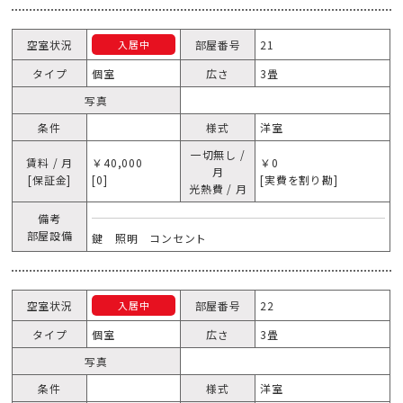
空室状況
部屋番号
21
入居中
タイプ
個室
広さ
3畳
写真
条件
様式
洋室
一切無し /
賃料 / 月
￥40,000
￥0
月
[保証金]
[0]
[実費を割り勘]
光熱費 / 月
備考
部屋設備
鍵 照明 コンセント
空室状況
部屋番号
22
入居中
タイプ
個室
広さ
3畳
写真
条件
様式
洋室