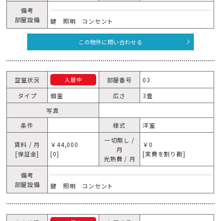
備考
部屋設備
鍵 照明 コンセント
この物件に問い合わせる
空室状況
部屋番号
03
入居中
タイプ
個室
広さ
3畳
写真
条件
様式
洋室
一切無し /
賃料 / 月
￥44,000
￥0
月
[保証金]
[0]
[実費を割り勘]
光熱費 / 月
備考
部屋設備
鍵 照明 コンセント