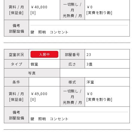
一切無し /
賃料 / 月
￥40,000
￥0
月
[保証金]
[0]
[実費を割り勘]
光熱費 / 月
備考
部屋設備
鍵 照明 コンセント
空室状況
部屋番号
23
入居中
タイプ
個室
広さ
3畳
写真
条件
様式
洋室
一切無し /
賃料 / 月
￥49,000
￥0
月
[保証金]
[0]
[実費を割り勘]
光熱費 / 月
備考
部屋設備
鍵 照明 コンセント