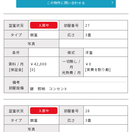
この物件に問い合わせる
空室状況
部屋番号
27
入居中
タイプ
個室
広さ
3畳
写真
条件
様式
洋室
一切無し /
賃料 / 月
￥42,000
￥0
月
[保証金]
[0]
[実費を割り勘]
光熱費 / 月
備考
部屋設備
鍵 照明 コンセント
空室状況
部屋番号
28
入居中
タイプ
個室
広さ
3畳
写真