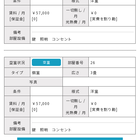
条件
様式
洋室
一切無し /
賃料 / 月
￥57,000
￥0
月
[保証金]
[0]
[実費を割り勘]
光熱費 / 月
備考
部屋設備
鍵 照明 コンセント
空室状況
部屋番号
26
空室
タイプ
個室
広さ
3畳
写真
条件
様式
洋室
一切無し /
賃料 / 月
￥57,000
￥0
月
[保証金]
[0]
[実費を割り勘]
光熱費 / 月
備考
部屋設備
鍵 照明 コンセント