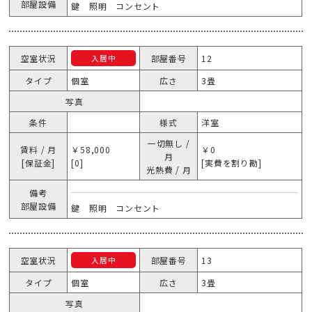
部屋設備
鍵 照明 コンセント
空室状況
部屋番号
12
入居中
タイプ
個室
広さ
3畳
写真
条件
様式
洋室
一切無し /
賃料 / 月
￥58,000
￥0
月
[保証金]
[0]
[実費を割り勘]
光熱費 / 月
備考
部屋設備
鍵 照明 コンセント
空室状況
部屋番号
13
入居中
タイプ
個室
広さ
3畳
写真