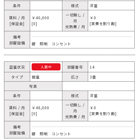
条件
様式
洋室
一切無し /
賃料 / 月
￥40,000
￥0
月
[保証金]
[0]
[実費を割り勘]
光熱費 / 月
備考
部屋設備
鍵 照明 コンセント
空室状況
部屋番号
14
入居中
タイプ
個室
広さ
3畳
写真
条件
様式
洋室
一切無し /
賃料 / 月
￥48,000
￥0
月
[保証金]
[0]
[実費を割り勘]
光熱費 / 月
備考
部屋設備
鍵 照明 コンセント