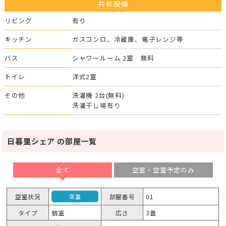
共有設備
リビング
有り
キッチン
ガスコンロ、冷蔵庫、電子レンジ等
バス
シャワールーム 2室 無料
トイレ
洋式2室
その他
洗濯機 2台(無料)
洗濯干し場有り
日暮里シェア の部屋一覧
全て
空室・空室予定のみ
空室状況
部屋番号
01
空室
タイプ
個室
広さ
3畳