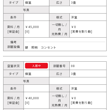
タイプ
個室
広さ
3畳
写真
条件
様式
洋室
一切無し /
賃料 / 月
￥45,000
￥0
月
[保証金]
[0]
[実費を割り勘]
光熱費 / 月
備考
部屋設備
鍵 照明 コンセント
空室状況
部屋番号
08
入居中
タイプ
個室
広さ
3畳
写真
条件
様式
洋室
一切無し /
賃料 / 月
￥40,000
￥0
月
[保証金]
[0]
[実費を割り勘]
光熱費 / 月