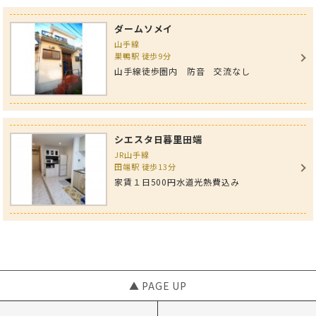
ダームソメイ
山手線
巣鴨駅 徒歩9分
山手線徒歩圏内 防音 交流なし
シエスタ日暮里田端
JR山手線
田端駅 徒歩13分
家賃１日500円水道光熱費込み
▲ PAGE UP