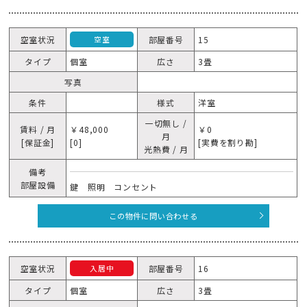
空室状況
部屋番号
15
空室
タイプ
個室
広さ
3畳
写真
条件
様式
洋室
一切無し /
賃料 / 月
￥48,000
￥0
月
[保証金]
[0]
[実費を割り勘]
光熱費 / 月
備考
部屋設備
鍵 照明 コンセント
この物件に問い合わせる
空室状況
部屋番号
16
入居中
タイプ
個室
広さ
3畳