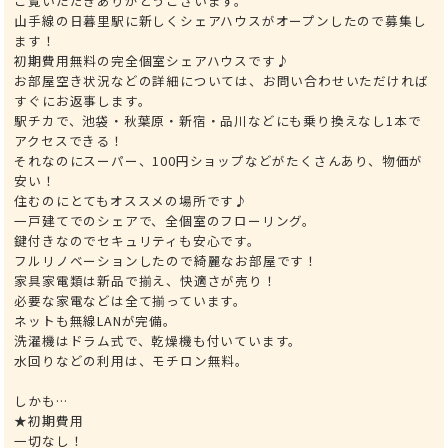
ご覧いただきありがとうございます。
山手線の日暮里駅に新しくシェアハウスがオープンしたので募集し
ます！
初期費用無料の完全個室シェアハウスです♪
お部屋空き状況などの詳細については、お問い合わせいただければ
すぐにお返事します。
駅チカで、池袋・秋葉原・新宿・品川などにも乗り換えなし1本で
アクセスできる！
それなのにスーパー、100円ショップなどがたくさんあり、物価が
安い！
住むのにとてもオススメの場所です♪
一戸建てでのシェアで、全個室のフローリング。
鍵付きなのでセキュリティも安心です。
フルリノベーションしたので綺麗なお部屋です！
家具家電類は新品で揃え、快適さが売り！
必要な家電などは全て揃っています。
ネットも無線LANが完備。
洗濯機はドラム式で、乾燥機も付いています。
水回りなどの利用は、モチロン無料。
しかも…
★初期費用
一切なし！