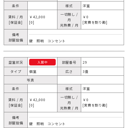
条件
様式
洋室
一切無し /
賃料 / 月
￥42,000
￥0
月
[保証金]
[0]
[実費を割り勘]
光熱費 / 月
備考
部屋設備
鍵 照明 コンセント
空室状況
部屋番号
29
入居中
タイプ
個室
広さ
3畳
写真
条件
様式
洋室
一切無し /
賃料 / 月
￥42,000
￥0
月
[保証金]
[0]
[実費を割り勘]
光熱費 / 月
備考
部屋設備
鍵 照明 コンセント