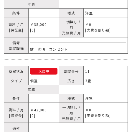
写真
条件
様式
洋室
一切無し /
賃料 / 月
￥38,000
￥0
月
[保証金]
[0]
[実費を割り勘]
光熱費 / 月
備考
部屋設備
鍵 照明 コンセント
空室状況
部屋番号
11
入居中
タイプ
個室
広さ
3畳
写真
条件
様式
洋室
一切無し /
賃料 / 月
￥42,000
￥0
月
[保証金]
[0]
[実費を割り勘]
光熱費 / 月
備考