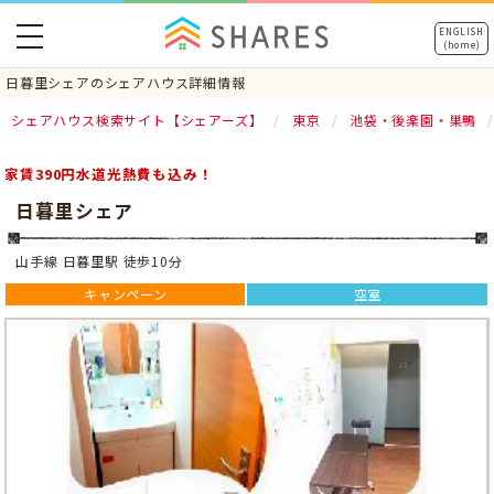
toggle
ENGLISH
(home)
navigation
日暮里シェアのシェアハウス詳細情報
シェアハウス検索サイト【シェアーズ】
東京
池袋・後楽園・巣鴨
家賃390円水道光熱費も込み！
日暮里シェア
山手線 日暮里駅 徒歩10分
キャンペーン
空室