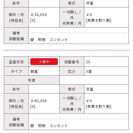
条件
様式
洋室
一切無し /
賃料 / 月
￥38,000
￥0
月
[保証金]
[0]
[実費を割り勘]
光熱費 / 月
備考
部屋設備
鍵 照明 コンセント
空室状況
部屋番号
20
入居中
タイプ
個室
広さ
3畳
写真
条件
様式
洋室
一切無し /
賃料 / 月
￥40,000
￥0
月
[保証金]
[0]
[実費を割り勘]
光熱費 / 月
備考
部屋設備
鍵 照明 コンセント