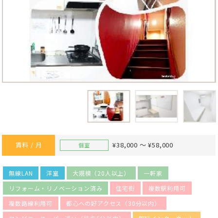
賃料 / 月
¥38,000 ～ ¥58,000
個室
無線LAN
洋室
大規模（20人以上）
一軒家
リフォーム・リノベーション済み
住宅街
複数駅利用可
複数路線利用可
都心への好アクセス（30分以内）