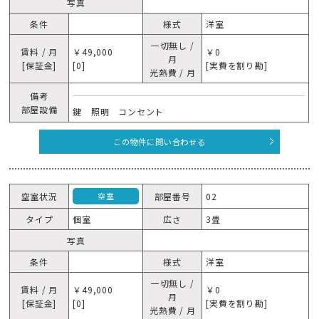
写真
条件
様式
洋室
一切無し /
賃料 / 月
￥49,000
￥0
月
[保証金]
[0]
[実費を割り勘]
光熱費 / 月
備考
部屋設備
鍵 照明 コンセント
この物件に問い合わせる
空室状況
部屋番号
02
空室
タイプ
個室
広さ
3畳
写真
条件
様式
洋室
一切無し /
賃料 / 月
￥49,000
￥0
月
[保証金]
[0]
[実費を割り勘]
光熱費 / 月