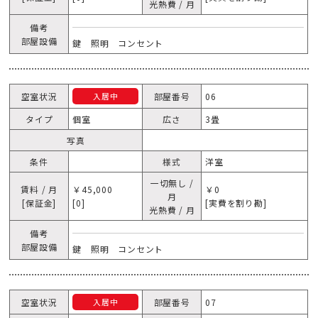
光熱費 / 月
備考
部屋設備
鍵 照明 コンセント
空室状況
部屋番号
06
入居中
タイプ
個室
広さ
3畳
写真
条件
様式
洋室
一切無し /
賃料 / 月
￥45,000
￥0
月
[保証金]
[0]
[実費を割り勘]
光熱費 / 月
備考
部屋設備
鍵 照明 コンセント
空室状況
部屋番号
07
入居中