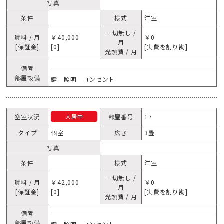
写真
条件
様式
洋室
一切無し /
賃料 / 月
￥40,000
￥0
月
[保証金]
[0]
[実費を割り勘]
光熱費 / 月
備考
部屋設備
鍵 照明 コンセント
空室状況
部屋番号
17
入居中
タイプ
個室
広さ
3畳
写真
条件
様式
洋室
一切無し /
賃料 / 月
￥42,000
￥0
月
[保証金]
[0]
[実費を割り勘]
光熱費 / 月
備考
部屋設備