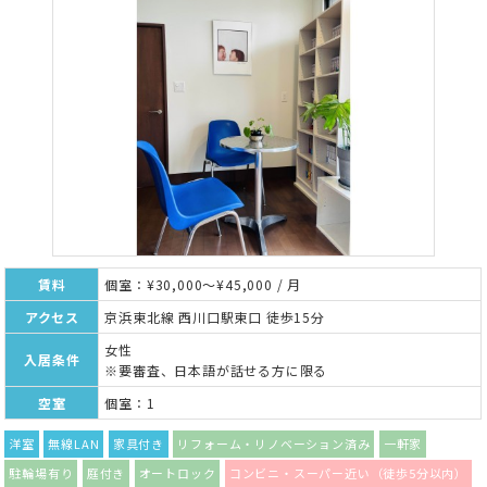
賃料
個室：¥30,000～¥45,000 / 月
アクセス
京浜東北線 西川口駅東口 徒歩15分
女性
入居条件
※要審査、日本語が話せる方に限る
空室
個室：1
洋室
無線LAN
家具付き
リフォーム・リノベーション済み
一軒家
駐輪場有り
庭付き
オートロック
コンビニ・スーパー近い（徒歩5分以内）