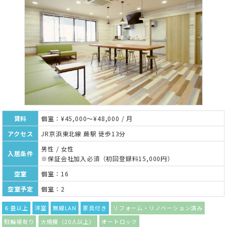
賃料
個室：¥45,000～¥48,000 / 月
アクセス
JR京浜東北線 蕨駅 徒歩13分
男性 / 女性
入居条件
※保証会社加入必須（初回登録料15,000円）
空室
個室：16
空室予定
個室：2
６畳以上
洋室
無線LAN
家具付き
リフォーム・リノベーション済み
駐輪場有り
大規模（20人以上）
オートロック