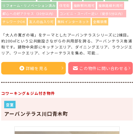
リフォーム・リノベーション済み
住宅街
複数駅利用可
複数路線利用可
都心への好アクセス（30分以内）
コンビニ・スーパー近い（徒歩5分以内）
テレワークOK
友人の出入り可
無料インターネット
全館禁煙
「大人の寛ぎの場」をテーマとしたアーバンテラスシリーズに2棟目。
約200㎡という公共施設さながらの共用部を誇る、アーバンテラス南浦
和です。建物中央部にキッチンエリア、ダイニングエリア、ラウンジエ
リア、ワークエリア、インナーテラスを集め、可能...
詳細を見る
この物件に問い合わせる
コワーキング＆ジム付き物件
空室
アーバンテラス川口青木町