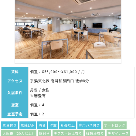
賃料
個室：¥56,000～¥61,000 / 月
アクセス
京浜東北線 南浦和駅西口 徒歩8分
男性 / 女性
入居条件
※審査有
空室
個室：4
空室予定
個室：2
家具付き
無線LAN
防音
洋室
６畳以上
専用バス付き
オートロック
大規模（20人以上）
庭付き
テラス・屋上有り
駐輪場有り
デザイナーズ