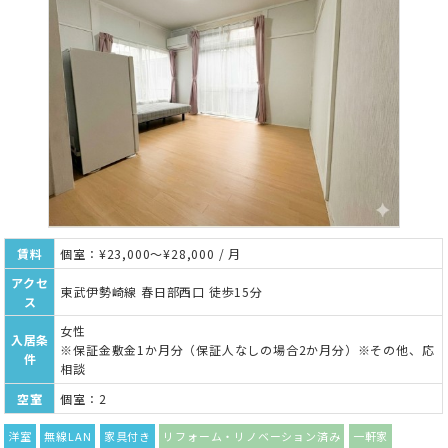
賃料
個室：¥23,000～¥28,000 / 月
アクセ
東武伊勢崎線 春日部西口 徒歩15分
ス
女性
入居条
※保証金敷金1か月分（保証人なしの場合2か月分）※その他、応
件
相談
空室
個室：2
洋室
無線LAN
家具付き
リフォーム・リノベーション済み
一軒家