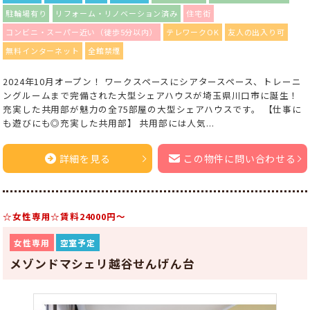
駐輪場有り
リフォーム・リノベーション済み
住宅街
コンビニ・スーパー近い（徒歩5分以内）
テレワークOK
友人の出入り可
無料インターネット
全館禁煙
2024年10月オープン！ ワークスペースにシアタースペース、トレーニ
ングルームまで完備された大型シェアハウスが埼玉県川口市に誕生！
充実した共用部が魅力の全75部屋の大型シェアハウスです。 【仕事に
も遊びにも◎充実した共用部】 共用部には人気...
詳細を見る
この物件に問い合わせる
☆女性専用☆賃料24000円～
女性専用
空室予定
メゾンドマシェリ越谷せんげん台