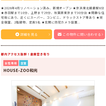
★2026年4月リノベーション済み、新規オープン ★京浜東北線蕨駅6分
★赤羽駅まで10分、上野まで29分、秋葉原東京まで30分台 ★閑静な住
宅街にあり、近くにスーパー、コンビニ、ドラックストア等あり ★完
全個室、2階建物、定員5名 ★玄関に防犯カメラ設置...
詳細を見る
この物件に問い合わせる
都内アクセス抜群！倉庫空き有り
女性専用
空室
HOUSE-ZOO和光