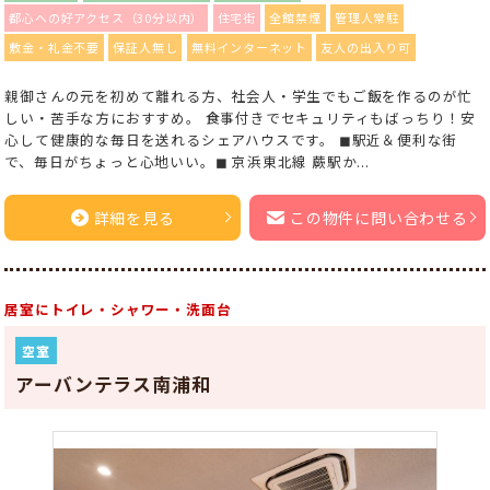
都心への好アクセス（30分以内）
住宅街
全館禁煙
管理人常駐
敷金・礼金不要
保証人無し
無料インターネット
友人の出入り可
親御さんの元を初めて離れる方、社会人・学生でもご飯を作るのが忙
しい・苦手な方におすすめ。 食事付きでセキュリティもばっちり！安
心して健康的な毎日を送れるシェアハウスです。 ◼︎駅近＆便利な街
で、毎日がちょっと心地いい。◼︎ 京浜東北線 蕨駅か...
詳細を見る
この物件に問い合わせる
居室にトイレ・シャワー・洗面台
空室
アーバンテラス南浦和