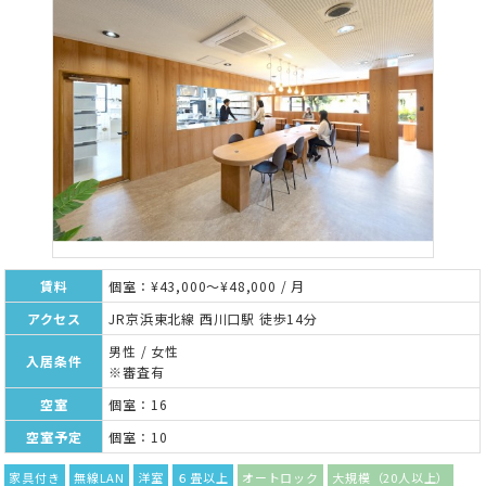
賃料
個室：¥43,000～¥48,000 / 月
アクセス
JR京浜東北線 西川口駅 徒歩14分
男性 / 女性
入居条件
※審査有
空室
個室：16
空室予定
個室：10
家具付き
無線LAN
洋室
６畳以上
オートロック
大規模（20人以上）