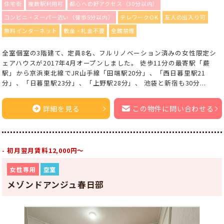
住宅街
複数駅利用可
都心への好アクセス（30分以内）
コンビニ・スーパー近い（徒歩5分以内）
テレワークOK
友人の出入り可
無料インターネット
敷金・礼金不要
全館禁煙
全室個室の3階建て、定員8名、フルリノベーション済みの女性限定シ
ェアハウスが2017年4月オープンしました。 徒歩11分の最寄駅「蕨
駅」から京浜東北線でJR山手線「田端駅20分」、「西日暮里駅21
分」、「日暮里駅23分」、「上野駅28分」、 池袋と新宿も30分...
詳細を見る
この物件に問い合わせる
- 初月翌月賃料12,000円～
女性専用
空室
メゾンドアンジュ春日部