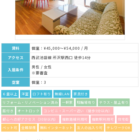
賃料
個室：¥45,000～¥54,000 / 月
アクセス
西武池袋線 所沢駅西口 徒歩14分
男性 / 女性
入居条件
※要審査
空室
個室：3
６畳以上
洋室
ロフト有り
無線LAN
家具付き
リフォーム・リノベーション済み
一軒家
駐輪場有り
テラス・屋上有り
庭付き
オートロック
コンビニ・スーパー近い（徒歩5分以内）
都心への好アクセス（30分以内）
複数路線利用可
複数駅利用可
住宅街
ペット可
全館禁煙
無料インターネット
友人の出入り可
テレワークOK