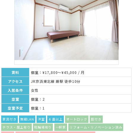
賃料
個室：¥17,800～¥45,000 / 月
アクセス
JR京浜東北線 蕨駅 徒歩10分
入居条件
女性
空室
個室：2
空室予定
個室：1
家具付き
無線LAN
洋室
６畳以上
オートロック
庭付き
テラス・屋上有り
駐輪場有り
一軒家
リフォーム・リノベーション済み