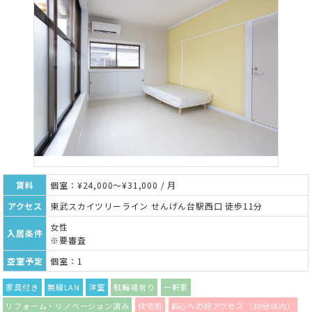
賃料
個室：¥24,000～¥31,000 / 月
アクセス
東武スカイツリーライン せんげん台駅西口 徒歩11分
女性
入居条件
※要審査
空室予定
個室：1
家具付き
無線LAN
洋室
駐輪場有り
一軒家
リフォーム・リノベーション済み
住宅街
都心への好アクセス（30分以内）