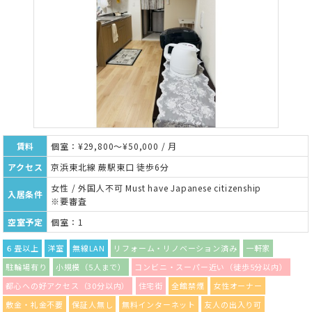
賃料
個室：¥29,800～¥50,000 / 月
アクセス
京浜東北線 蕨駅東口 徒歩6分
女性 / 外国人不可 Must have Japanese citizenship
入居条件
※要審査
空室予定
個室：1
６畳以上
洋室
無線LAN
リフォーム・リノベーション済み
一軒家
駐輪場有り
小規模（5人まで）
コンビニ・スーパー近い（徒歩5分以内）
都心への好アクセス（30分以内）
住宅街
全館禁煙
女性オーナー
敷金・礼金不要
保証人無し
無料インターネット
友人の出入り可