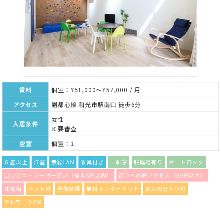
賃料
個室：¥51,000～¥57,000 / 月
アクセス
副都心線 和光市駅南口 徒歩6分
女性
入居条件
※要審査
空室
個室：1
６畳以上
洋室
無線LAN
家具付き
一軒家
駐輪場有り
オートロック
コンビニ・スーパー近い（徒歩5分以内）
都心への好アクセス（30分以内）
住宅街
ペット可
全館禁煙
無料インターネット
友人の出入り可
テレワークOK