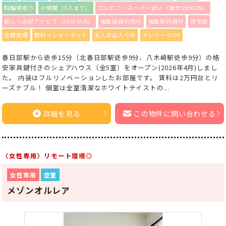
駐輪場有り
小規模（5人まで）
コンビニ・スーパー近い（徒歩5分以内）
都心への好アクセス（30分以内）
複数路線利用可
複数駅利用可
住宅街
全館禁煙
無料インターネット
友人の出入り可
テレワークOK
春日部駅から徒歩15分（北春日部駅徒歩9分、八木崎駅徒歩9分）の格
安家具鍵付きのシェアハウス（全5室）をオープン(2026年4月)しまし
た。 内装はフルリノベーションしたお部屋です。 賃料は2万円台とリ
ーズナブル！ 個室は全室清潔なホワイトテイストの...
詳細を見る
この物件に問い合わせる
〈女性専用〉リモート環境◎
女性専用
空室
メゾンオルレア