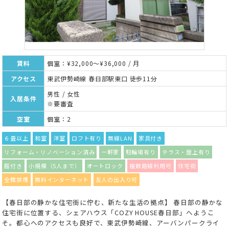
賃料
個室：¥32,000～¥36,000 / 月
アクセス
東武伊勢崎線 春日部駅東口 徒歩11分
男性 / 女性
入居条件
※要審査
空室
個室：2
６畳以上
和室
洋室
ロフト有り
無線LAN
家具付き
リフォーム・リノベーション済み
一軒家
駐輪場有り
テラス・屋上有り
庭付き
小規模（5人まで）
オートロック
複数路線利用可
住宅街
全館禁煙
無料インターネット
友人の出入り可
【春日部の静かな住宅街に佇む、新たな生活の拠点】 春日部の静かな
住宅街に位置する、シェアハウス「COZY HOUSE春日部」へようこ
そ。都心へのアクセスも良好で、東武伊勢崎線、アーバンパークライ