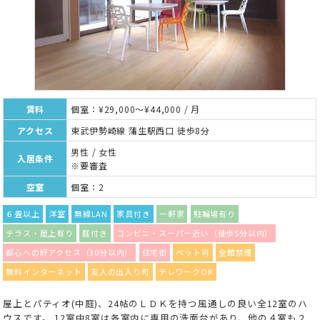
賃料
個室：¥29,000～¥44,000 / 月
アクセス
東武伊勢崎線 蒲生駅西口 徒歩8分
男性 / 女性
入居条件
※要審査
空室
個室：2
６畳以上
洋室
無線LAN
家具付き
一軒家
駐輪場有り
テラス・屋上有り
庭付き
コンビニ・スーパー近い（徒歩5分以内）
都心への好アクセス（30分以内）
住宅街
ペット可
全館禁煙
無料インターネット
友人の出入り可
テレワークOK
屋上とパティオ(中庭)、24帖のＬＤＫを持つ風通しの良い全12室のハ
ウスです。 12室中8室は各室内に専用の洗面台があり、他の４室も２