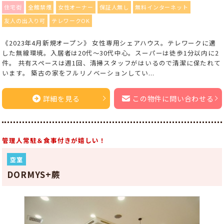
住宅街
全館禁煙
女性オーナー
保証人無し
無料インターネット
友人の出入り可
テレワークOK
《2023年4月新規オープン》 女性専用シェアハウス。テレワークに適
した無線環境。入居者は20代～30代中心。スーパーは徒歩1分以内に2
件。 共有スペースは週1回、清掃スタッフがはいるので清潔に保たれて
います。 築古の家をフルリノベーションしてい...
詳細を見る
この物件に問い合わせる
管理人常駐＆食事付きが嬉しい！
空室
DORMYS+蕨