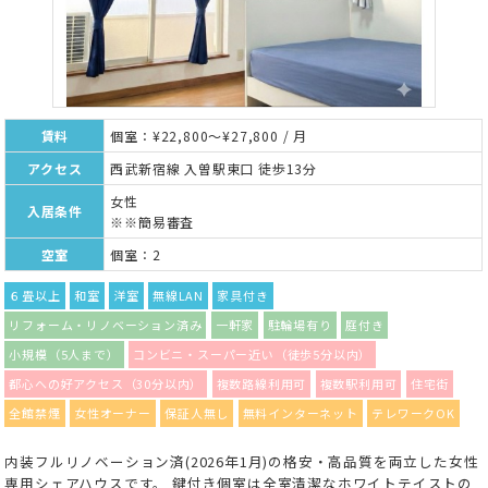
賃料
個室：¥22,800～¥27,800 / 月
アクセス
西武新宿線 入曽駅東口 徒歩13分
女性
入居条件
※※簡易審査
空室
個室：2
６畳以上
和室
洋室
無線LAN
家具付き
リフォーム・リノベーション済み
一軒家
駐輪場有り
庭付き
小規模（5人まで）
コンビニ・スーパー近い（徒歩5分以内）
都心への好アクセス（30分以内）
複数路線利用可
複数駅利用可
住宅街
全館禁煙
女性オーナー
保証人無し
無料インターネット
テレワークOK
内装フルリノベーション済(2026年1月)の格安・高品質を両立した女性
専用シェアハウスです。 鍵付き個室は全室清潔なホワイトテイストの