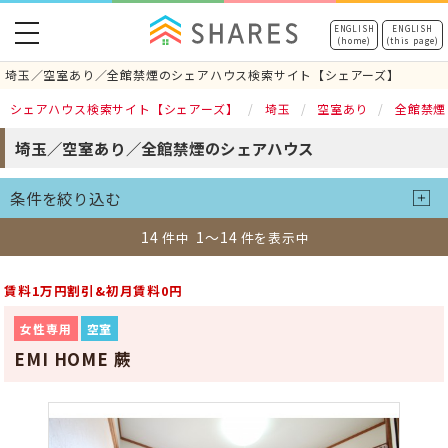
toggle
ENGLISH
ENGLISH
(home)
(this page)
navigation
埼玉／空室あり／全館禁煙のシェアハウス検索サイト【シェアーズ】
シェアハウス検索サイト【シェアーズ】
埼玉
空室あり
全館禁煙
埼玉／空室あり／全館禁煙のシェアハウス
条件を絞り込む
14
1～14
件中
件を表示中
賃料1万円割引&初月賃料0円
女性専用
空室
EMI HOME 蕨