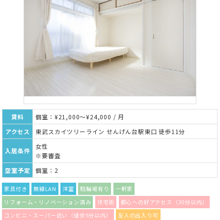
賃料
個室：¥21,000～¥24,000 / 月
アクセス
東武スカイツリーライン せんげん台駅東口 徒歩11分
女性
入居条件
※要審査
空室予定
個室：2
家具付き
無線LAN
洋室
駐輪場有り
一軒家
リフォーム・リノベーション済み
住宅街
都心への好アクセス（30分以内）
コンビニ・スーパー近い（徒歩5分以内）
友人の出入り可