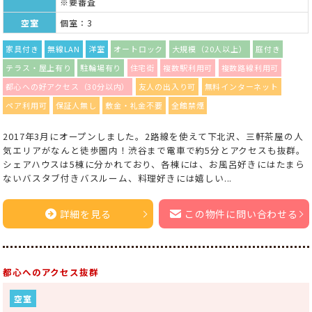
※要審査
空室
個室：3
家具付き
無線LAN
洋室
オートロック
大規模（20人以上）
庭付き
テラス・屋上有り
駐輪場有り
住宅街
複数駅利用可
複数路線利用可
都心への好アクセス（30分以内）
友人の出入り可
無料インターネット
ペア利用可
保証人無し
敷金・礼金不要
全館禁煙
2017年3月にオープンしました。2路線を使えて下北沢、三軒茶屋の人
気エリアがなんと徒歩圏内！渋谷まで電車で約5分とアクセスも抜群。
シェアハウスは5棟に分かれており、各棟には、お風呂好きにはたまら
ないバスタブ付きバスルーム、料理好きには嬉しい...
詳細を見る
この物件に問い合わせる
都心へのアクセス抜群
空室