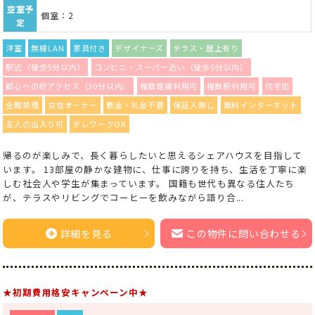
空室予
個室：2
定
洋室
無線LAN
家具付き
デザイナーズ
テラス・屋上有り
駅近（徒歩5分以内）
コンビニ・スーパー近い（徒歩5分以内）
都心への好アクセス（30分以内）
複数路線利用可
複数駅利用可
住宅街
全館禁煙
女性オーナー
敷金・礼金不要
保証人無し
無料インターネット
友人の出入り可
テレワークOK
帰るのが楽しみで、長く暮らしたいと思えるシェアハウスを目指して
います。 13部屋の静かな建物に、仕事に誇りを持ち、生活を丁寧に楽
しむ社会人や学生が集まっています。 国籍も世代も異なる住人たち
が、テラスやリビングでコーヒーを飲みながら語り合...
詳細を見る
この物件に問い合わせる
★初期費用格安キャンペーン中★