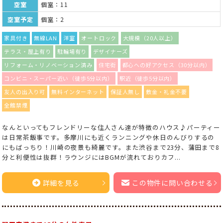
空室
個室：11
空室予定
個室：2
家具付き
無線LAN
洋室
オートロック
大規模（20人以上）
テラス・屋上有り
駐輪場有り
デザイナーズ
リフォーム・リノベーション済み
住宅街
都心への好アクセス（30分以内）
コンビニ・スーパー近い（徒歩5分以内）
駅近（徒歩5分以内）
友人の出入り可
無料インターネット
保証人無し
敷金・礼金不要
全館禁煙
なんといってもフレンドリーな住人さん達が特徴のハウス♪パーティー
は日常茶飯事です。多摩川にも近くランニングや休日のんびりするの
にもばっちり！川崎の夜景も綺麗です。また渋谷まで23分、蒲田まで8
分と利便性は抜群！ラウンジにはBGMが流れておりカフ...
詳細を見る
この物件に問い合わせる