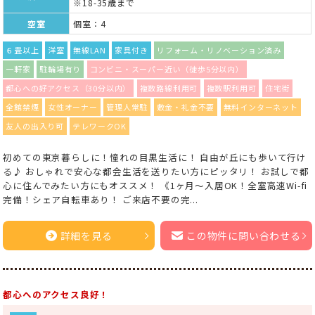
※18-35歳まで
空室
個室：4
６畳以上
洋室
無線LAN
家具付き
リフォーム・リノベーション済み
一軒家
駐輪場有り
コンビニ・スーパー近い（徒歩5分以内）
都心への好アクセス（30分以内）
複数路線利用可
複数駅利用可
住宅街
全館禁煙
女性オーナー
管理人常駐
敷金・礼金不要
無料インターネット
友人の出入り可
テレワークOK
初めての東京暮らしに！憧れの目黒生活に！ 自由が丘にも歩いて行け
る♪ おしゃれで安心な都会生活を送りたい方にピッタリ！ お試しで都
心に住んでみたい方にもオススメ！ 《1ヶ月〜入居OK！全室高速Wi-fi
完備！シェア自転車あり！ ご来店不要の完...
詳細を見る
この物件に問い合わせる
都心へのアクセス良好！