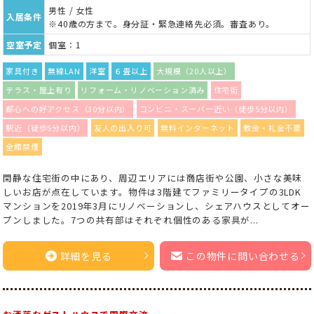
男性 / 女性
入居条件
※40歳の方まで。身分証・緊急連絡先必須。審査あり。
空室予定
個室：1
家具付き
無線LAN
洋室
６畳以上
大規模（20人以上）
テラス・屋上有り
リフォーム・リノベーション済み
住宅街
都心への好アクセス（30分以内）
コンビニ・スーパー近い（徒歩5分以内）
駅近（徒歩5分以内）
友人の出入り可
無料インターネット
敷金・礼金不要
全館禁煙
閑静な住宅街の中にあり、周辺エリアには商店街や公園、小さな美味
しいお店が点在しています。物件は3階建てファミリータイプの3LDK
マンションを2019年3月にリノベーションし、シェアハウスとしてオー
プンしました。7つの共有部はそれぞれ個性のある家具が...
詳細を見る
この物件に問い合わせる