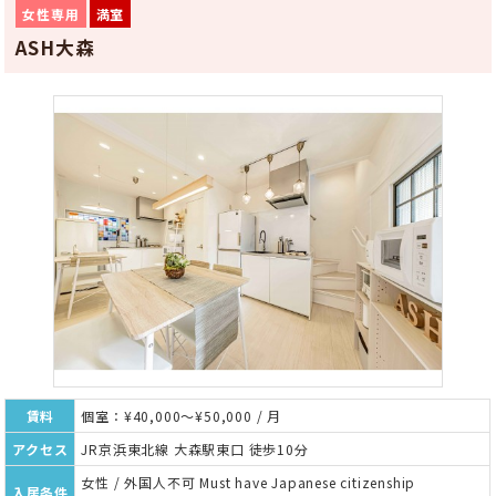
女性専用
満室
ASH大森
賃料
個室：¥40,000～¥50,000 / 月
アクセス
JR京浜東北線 大森駅東口 徒歩10分
女性 / 外国人不可 Must have Japanese citizenship
入居条件