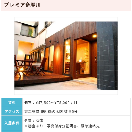
プレミア多摩川
賃料
個室：¥47,500～¥78,000 / 月
アクセス
東急多摩川線 鵜の木駅 徒歩5分
男性 / 女性
入居条件
※審査あり 写真付身分証明書、緊急連絡先