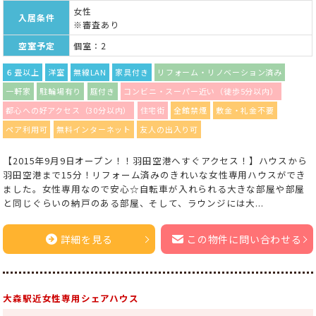
女性
入居条件
※審査あり
空室予定
個室：2
６畳以上
洋室
無線LAN
家具付き
リフォーム・リノベーション済み
一軒家
駐輪場有り
庭付き
コンビニ・スーパー近い（徒歩5分以内）
都心への好アクセス（30分以内）
住宅街
全館禁煙
敷金・礼金不要
ペア利用可
無料インターネット
友人の出入り可
【2015年9月9日オープン！！羽田空港へすぐアクセス！】ハウスから
羽田空港まで15分！リフォーム済みのきれいな女性専用ハウスができ
ました。女性専用なので安心☆自転車が入れられる大きな部屋や部屋
と同じぐらいの納戸のある部屋、そして、ラウンジには大...
詳細を見る
この物件に問い合わせる
大森駅近女性専用シェアハウス