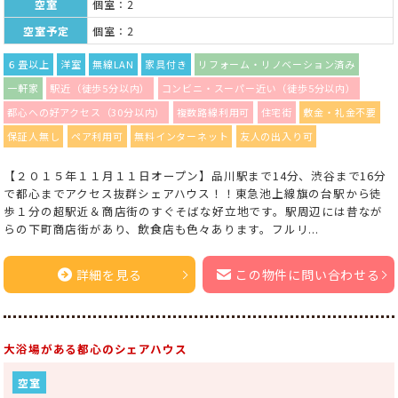
空室
個室：2
空室予定
個室：2
６畳以上
洋室
無線LAN
家具付き
リフォーム・リノベーション済み
一軒家
駅近（徒歩5分以内）
コンビニ・スーパー近い（徒歩5分以内）
都心への好アクセス（30分以内）
複数路線利用可
住宅街
敷金・礼金不要
保証人無し
ペア利用可
無料インターネット
友人の出入り可
【２０１５年１１月１１日オープン】品川駅まで14分、渋谷まで16分
で都心までアクセス抜群シェアハウス！！東急池上線旗の台駅から徒
歩１分の超駅近＆商店街のすぐそばな好立地です。駅周辺には昔なが
らの下町商店街があり、飲食店も色々あります。フルリ...
詳細を見る
この物件に問い合わせる
大浴場がある都心のシェアハウス
空室