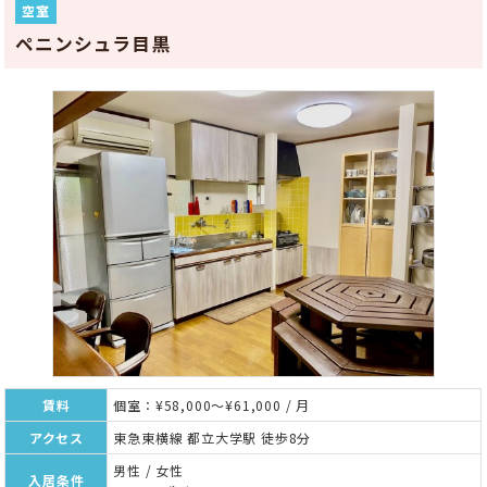
空室
ペニンシュラ目黒
賃料
個室：¥58,000～¥61,000 / 月
アクセス
東急東横線 都立大学駅 徒歩8分
男性 / 女性
入居条件