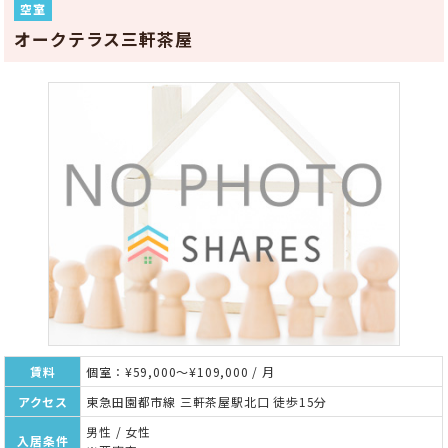
空室
オークテラス三軒茶屋
賃料
個室：¥59,000～¥109,000 / 月
アクセス
東急田園都市線 三軒茶屋駅北口 徒歩15分
男性 / 女性
入居条件