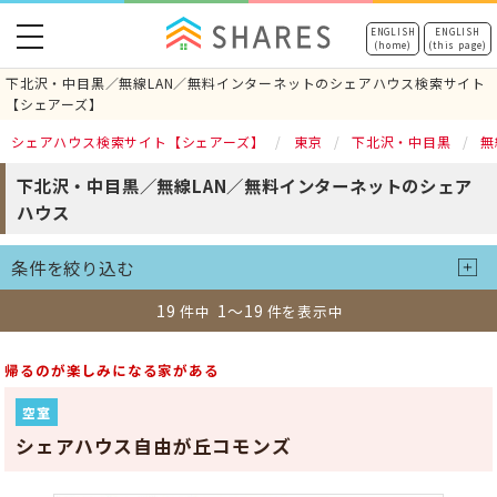
toggle
ENGLISH
ENGLISH
(home)
(this page)
navigation
下北沢・中目黒／無線LAN／無料インターネットのシェアハウス検索サイト
【シェアーズ】
シェアハウス検索サイト【シェアーズ】
東京
下北沢・中目黒
無
下北沢・中目黒／無線LAN／無料インターネットのシェア
ハウス
条件を絞り込む
19
1～19
件中
件を表示中
帰るのが楽しみになる家がある
空室
シェアハウス自由が丘コモンズ