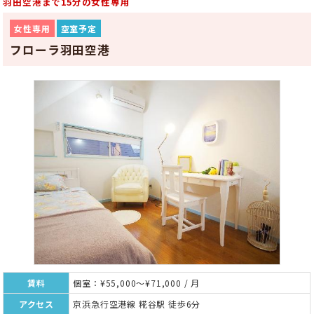
羽田空港まで15分の女性専用
女性専用
空室予定
フローラ羽田空港
賃料
個室：¥55,000～¥71,000 / 月
アクセス
京浜急行空港線 糀谷駅 徒歩6分