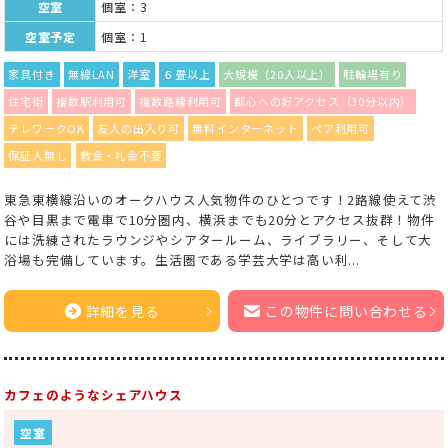
空室
個室：3
空室予定
個室：1
家具付き
無線LAN
洋室
６畳以上
大規模（20人以上）
駐輪場有り
住宅街
複数駅利用可
複数路線利用可
都心への好アクセス（30分以内）
テレワークOK
友人の出入り可
無料インターネット
ペア利用可
保証人無し
敷金・礼金不要
東急東横線沿いのオークハウス人気物件のひとつです！2路線使えて渋
谷や目黒まで電車で10分圏内、横浜までも20分とアクセス抜群！物件
には洗練されたラウンジやシアタールーム、ライブラリー、そして大
浴場も完備しています。生活圏である学芸大学は高い利...
詳細を見る
この物件に問い合わせる
カフェのようなシェアハウス
空室