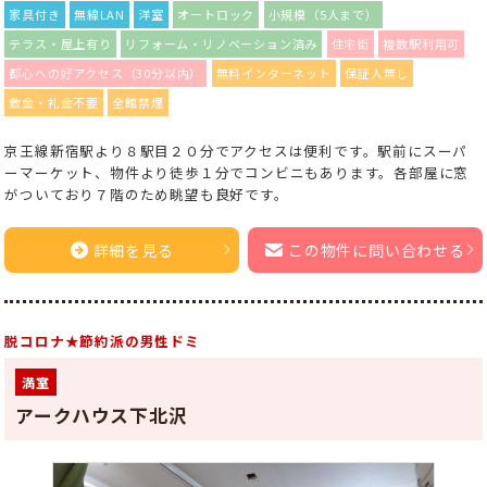
家具付き
無線LAN
洋室
オートロック
小規模（5人まで）
テラス・屋上有り
リフォーム・リノベーション済み
住宅街
複数駅利用可
都心への好アクセス（30分以内）
無料インターネット
保証人無し
敷金・礼金不要
全館禁煙
京王線新宿駅より８駅目２０分でアクセスは便利です。駅前にスーパ
ーマーケット、物件より徒歩１分でコンビニもあります。各部屋に窓
がついており７階のため眺望も良好です。
詳細を見る
この物件に問い合わせる
脱コロナ★節約派の男性ドミ
満室
アークハウス下北沢