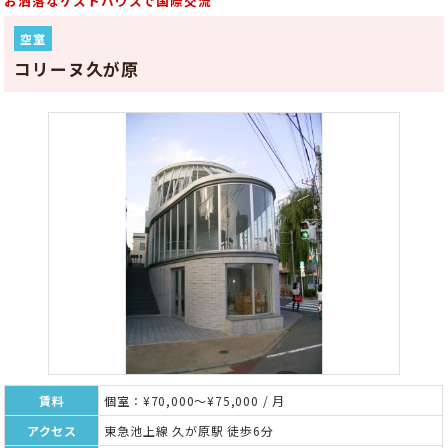
お洒落なゲストハウスで国際交流
空室
コリーヌ久が原
賃料
個室：¥70,000～¥75,000 / 月
アクセス
東急池上線 久が原駅 徒歩6分