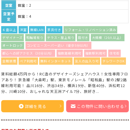
空室
個室：2
空室予
個室：4
定
６畳以上
洋室
無線LAN
家具付き
リフォーム・リノベーション済み
デザイナーズ
駐輪場有り
テラス・屋上有り
庭付き
大規模（20人以上）
オートロック
コンビニ・スーパー近い（徒歩5分以内）
都心への好アクセス（30分以内）
複数路線利用可
複数駅利用可
住宅街
全館禁煙
ペア利用可
無料インターネット
友人の出入り可
テレワークOK
賃料総額4万円から！RC造のデザイナーズシェアハウス！女性専用フロ
アあり！ 京急線「大森町」駅、東京モノレール「昭和島」駅の2駅2路
線利用可能！ 品川16分、渋谷34分、横浜19分、新宿40分、浜松町12
分、川崎10分、おしゃれな天王洲アイル7分、旅好き...
詳細を見る
この物件に問い合わせる