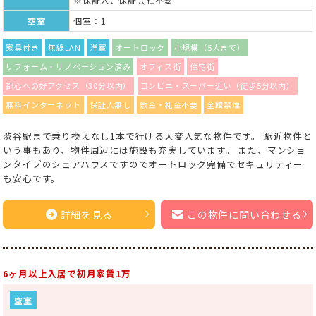
空室
個室：1
家具付き
無線LAN
洋室
オートロック
小規模（5人まで）
リフォーム・リノベーション済み
オフィス街
住宅街
都心への好アクセス（30分以内）
コンビニ・スーパー近い（徒歩5分以内）
無料インターネット
保証人無し
敷金・礼金不要
全館禁煙
渋谷駅まで乗り換えなし1本で行ける大変人気な物件です。 駅近物件と
いう事もあり、物件周辺には施設も充実しています。 また、マンショ
ンタイプのシェアハウスですのでオートロック完備でセキュリティー
も安心です。
詳細を見る
この物件に問い合わせる
6ヶ月以上入居で初月家賃1万
空室