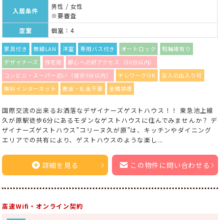
男性 / 女性
入居条件
※要審査
空室
個室：4
家具付き
無線LAN
洋室
専用バス付き
オートロック
駐輪場有り
デザイナーズ
住宅街
都心への好アクセス（30分以内）
コンビニ・スーパー近い（徒歩5分以内）
テレワークOK
友人の出入り可
無料インターネット
敷金・礼金不要
全館禁煙
国際交流の出来るお洒落なデザイナーズゲストハウス！！ 東急池上線
久が原駅徒歩6分にあるモダンなゲストハウスに住んでみませんか？ デ
ザイナーズゲストハウス”コリーヌ久が原”は、キッチンやダイニング
エリアでの共有により、ゲストハウスのような楽し...
詳細を見る
この物件に問い合わせる
高速Wifi・オンライン契約