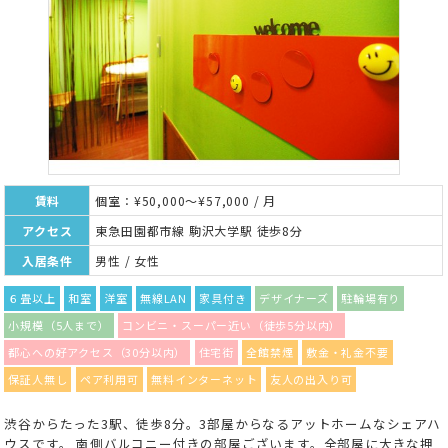
賃料
個室：¥50,000～¥57,000 / 月
アクセス
東急田園都市線 駒沢大学駅 徒歩8分
入居条件
男性 / 女性
６畳以上
和室
洋室
無線LAN
家具付き
デザイナーズ
駐輪場有り
小規模（5人まで）
コンビニ・スーパー近い（徒歩5分以内）
都心への好アクセス（30分以内）
住宅街
全館禁煙
敷金・礼金不要
保証人無し
ペア利用可
無料インターネット
友人の出入り可
渋谷からたった3駅、徒歩8分。3部屋からなるアットホームなシェアハ
ウスです。 南側バルコニー付きの部屋ございます。全部屋に大きな押