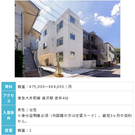
賃料
個室：¥79,000～¥84,000 / 月
アクセ
東急大井町線 奥沢駅 徒歩4分
ス
男性 / 女性
入居条
※身分証明書必須（外国籍の方は在留カード）。最短3ヶ月の契約
件
から。
空室
個室：2