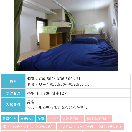
個室：¥36,500～¥36,500 / 月
賃料
ドミトリー：¥16,500～¥17,500 / 月
アクセス
各線 下北沢駅 徒歩12分
男性
入居条件
※ルールを守れる方ならどなたでも
家具付き
無線LAN
洋室
住宅街
複数駅利用可
複数路線利用可
都心への好アクセス（30分以内）
コンビニ・スーパー近い（徒歩5分以内）