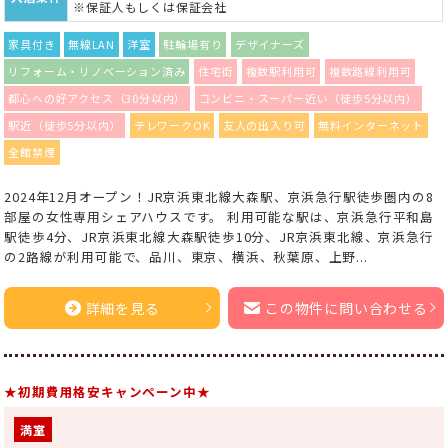
※保証人もしくは保証会社
家具付き
無線LAN
洋室
駐輪場有り
デザイナーズ
リフォーム・リノベーション済み
住宅街
複数駅利用可
複数路線利用可
都心への好アクセス（30分以内）
コンビニ・スーパー近い（徒歩5分以内）
駅近（徒歩5分以内）
テレワークOK
友人の出入り可
無料インターネット
全館禁煙
2024年12月オープン！JR京浜東北線大森駅、京浜急行駅徒歩圏内の8
部屋の女性専用シェアハウスです。 利用可能な駅は、京浜急行平和島
駅徒歩4分、JR京浜東北線大森駅徒歩10分、JR京浜東北線、京浜急行
の2路線が利用可能で、品川、東京、横浜、秋葉原、上野...
詳細を見る
この物件に問い合わせる
★初期費用格安キャンペーン中★
満室