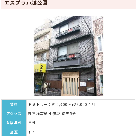
エスプラ戸越公園
賃料
ドミトリー：¥10,000～¥27,000 / 月
アクセス
都営浅草線 中延駅 徒歩5分
入居条件
男性
空室
ドミ：1