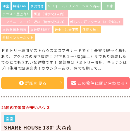
洋室
無線LAN
家具付き
リフォーム・リノベーション済み
一軒家
テラス・屋上有り
駅近（徒歩5分以内）
コンビニ・スーパー近い（徒歩5分以内）
都心への好アクセス（30分以内）
複数路線利用可
複数駅利用可
敷金・礼金不要
保証人無し
無料インターネット
ドミトリー専用ゲストハウスエスプラナードです！最寄り駅→４駅も
あり、アクセスの良さ抜群！ 地下Ｂ１〜4階(屋上）まであり改装した
てのとてもきれいな建物です！ お部屋はドミトリー専用。キッチンは
プロ使用で設備充実！カウンターあり。何でも揃って...
詳細を見る
この物件に問い合わせる
23区内で家賃が安いハウス
空室
SHARE HOUSE 180° 大森南