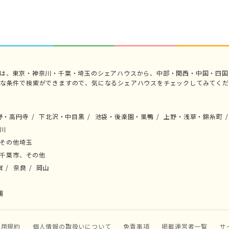
では、東京・神奈川・千葉・埼玉のシェアハウスから、中部・関西・中国・四国
々な条件で検索ができますので、気になるシェアハウスをチェックしてみてくだ
野・高円寺
下北沢・中目黒
池袋・後楽園・巣鴨
上野・浅草・錦糸町
川
その他埼玉
千葉市、その他
賀
奈良
岡山
縄
利用規約
個人情報の取扱いについて
免責事項
掲載運営者一覧
サ