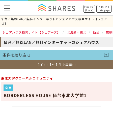
toggle
ENGLISH
ENGLISH
(home)
(this page)
navigation
仙台／無線LAN／無料インターネットのシェアハウス検索サイト【シェアー
ズ】
シェアハウス検索サイト【シェアーズ】
北海道・東北
仙台
無線
仙台／無線LAN／無料インターネットのシェアハウス
条件を絞り込む
1
1～1
件中
件を表示中
東北大学グローバルコミュニティ
空室
BORDERLESS HOUSE 仙台東北大学前1