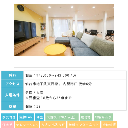
賃料
個室：¥43,000～¥43,000 / 月
アクセス
仙台市地下鉄東西線 川内駅南口 徒歩6分
男性 / 女性
入居条件
※要審査 18歳から35歳まで
空室
個室：13
家具付き
無線LAN
洋室
大規模（20人以上）
庭付き
駐輪場有り
住宅街
テレワークOK
友人の出入り可
無料インターネット
全館禁煙