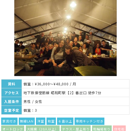
賃料
個室：¥36,000～¥48,000 / 月
アクセス
地下鉄御堂筋線 昭和町駅【2】番出口 徒歩7分
入居条件
男性 / 女性
空室予定
個室：3
家具付き
無線LAN
洋室
和室
６畳以上
専用キッチン付き
オートロック
大規模（20人以上）
テラス・屋上有り
駐輪場有り
住宅街