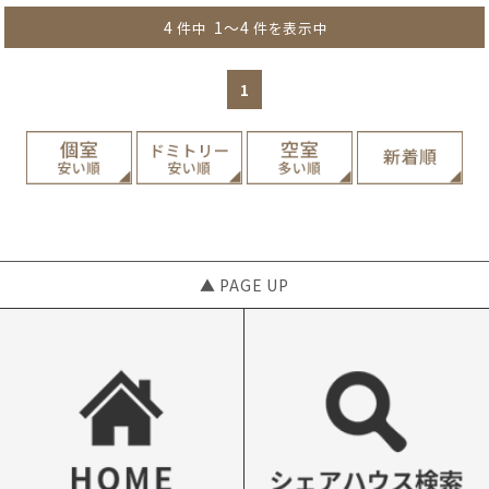
4
1～4
件中
件を表示中
1
▲ PAGE UP