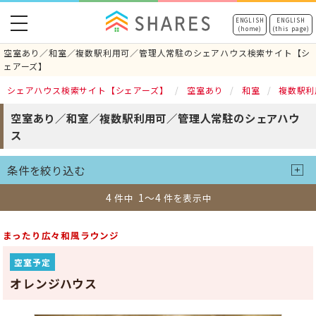
toggle
ENGLISH
ENGLISH
(home)
(this page)
navigation
空室あり／和室／複数駅利用可／管理人常駐のシェアハウス検索サイト【シ
ェアーズ】
シェアハウス検索サイト【シェアーズ】
空室あり
和室
複数駅利
空室あり／和室／複数駅利用可／管理人常駐のシェアハウ
ス
条件を絞り込む
4
1～4
件中
件を表示中
まったり広々和風ラウンジ
空室予定
オレンジハウス