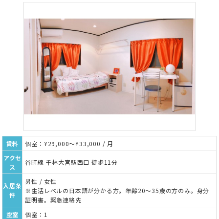
賃料
個室：¥29,000～¥33,000 / 月
アクセ
谷町線 千林大宮駅西口 徒歩11分
ス
男性 / 女性
入居条
※生活レベルの日本語が分かる方。年齢20～35歳の方のみ。身分
件
証明書。緊急連絡先
空室
個室：1