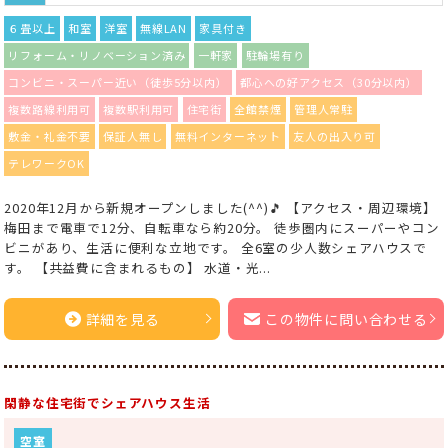
６畳以上
和室
洋室
無線LAN
家具付き
リフォーム・リノベーション済み
一軒家
駐輪場有り
コンビニ・スーパー近い（徒歩5分以内）
都心への好アクセス（30分以内）
複数路線利用可
複数駅利用可
住宅街
全館禁煙
管理人常駐
敷金・礼金不要
保証人無し
無料インターネット
友人の出入り可
テレワークOK
2020年12月から新規オープンしました(^^)🎵 【アクセス・周辺環境】
梅田まで電車で12分、自転車なら約20分。 徒歩圏内にスーパーやコン
ビニがあり、生活に便利な立地です。 全6室の少人数シェアハウスで
す。 【共益費に含まれるもの】 水道・光...
詳細を見る
この物件に問い合わせる
閑静な住宅街でシェアハウス生活
空室