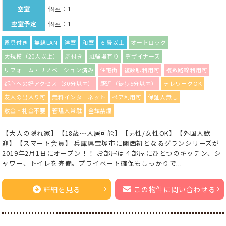
空室
個室：1
空室予定
個室：1
家具付き
無線LAN
洋室
和室
６畳以上
オートロック
大規模（20人以上）
庭付き
駐輪場有り
デザイナーズ
リフォーム・リノベーション済み
住宅街
複数駅利用可
複数路線利用可
都心への好アクセス（30分以内）
駅近（徒歩5分以内）
テレワークOK
友人の出入り可
無料インターネット
ペア利用可
保証人無し
敷金・礼金不要
管理人常駐
全館禁煙
【大人の隠れ家】【18歳〜入居可能】【男性/女性OK】【外国人歓
迎】【スマート会員】 兵庫県宝塚市に関西初となるグランシリーズが
2019年2月1日にオープン！！ お部屋は４部屋にひとつのキッチン、シ
ャワー、トイレを完備。プライベート確保もしっかりで...
詳細を見る
この物件に問い合わせる