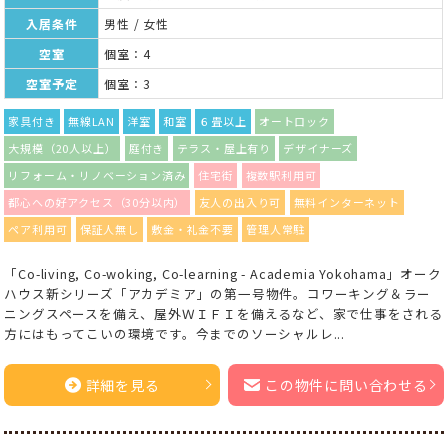
入居条件
男性 / 女性
空室
個室：4
空室予定
個室：3
家具付き
無線LAN
洋室
和室
６畳以上
オートロック
大規模（20人以上）
庭付き
テラス・屋上有り
デザイナーズ
リフォーム・リノベーション済み
住宅街
複数駅利用可
都心への好アクセス（30分以内）
友人の出入り可
無料インターネット
ペア利用可
保証人無し
敷金・礼金不要
管理人常駐
「Co-living, Co-woking, Co-learning - Academia Yokohama」オーク
ハウス新シリーズ「アカデミア」の第一号物件。コワーキング＆ラー
ニングスペースを備え、屋外ＷＩＦＩを備えるなど、家で仕事をされる
方にはもってこいの環境です。今までのソーシャルレ...
詳細を見る
この物件に問い合わせる