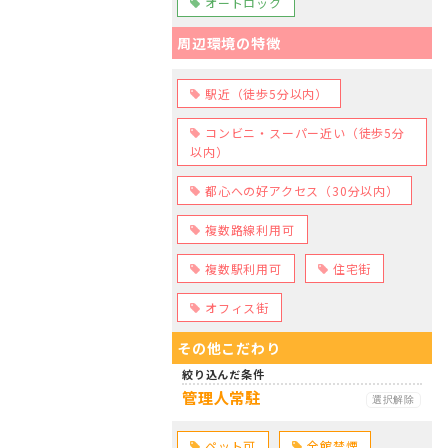
オートロック
周辺環境の特徴
駅近（徒歩5分以内）
コンビニ・スーパー近い（徒歩5分
以内）
都心への好アクセス（30分以内）
複数路線利用可
複数駅利用可
住宅街
オフィス街
その他こだわり
絞り込んだ条件
管理人常駐
選択解除
ペット可
全館禁煙