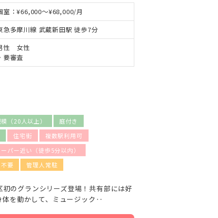
個室：¥66,000～¥68,000/月
東急多摩川線 武蔵新田駅 徒歩7分
男性 女性
・要審査
規模（20人以上）
庭付き
み
住宅街
複数駅利用可
スーパー近い（徒歩5分以内）
金不要
管理人常駐
田区初のグランシリーズ登場！共有部には好
身体を動かして、ミュージック‥