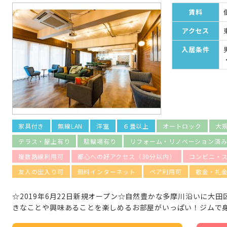
賃料
アクセス
入居条件
家具付き
無線LAN
洋室
６畳以上
オートロック
大
テラス・屋上有り
駐輪場有り
リフォーム・リノベーション済
複数路線利用可
都心への好アクセス（30分以内）
コンビニ・
友人の出入り可
無料インターネット
ペア利用可
敷金・礼
☆2019年6月22日新規オープン☆自然豊かな多摩川沿いに大
きなことや興味あることを楽しめるお部屋がいっぱい！ジムで