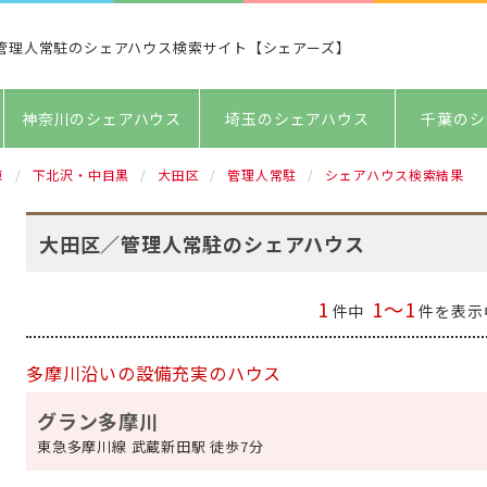
管理人常駐のシェアハウス検索サイト【シェアーズ】
神奈川のシェアハウス
埼玉のシェアハウス
千葉のシ
京
下北沢・中目黒
大田区
管理人常駐
シェアハウス検索結果
大田区／管理人常駐のシェアハウス
1
1～1
件中
件を表示
多摩川沿いの設備充実のハウス
グラン多摩川
東急多摩川線 武蔵新田駅 徒歩7分