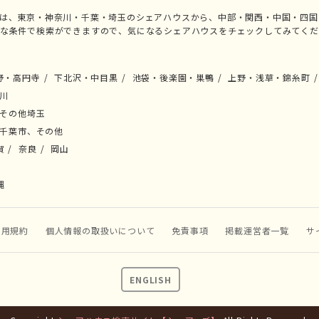
では、東京・神奈川・千葉・埼玉のシェアハウスから、中部・関西・中国・四国
々な条件で検索ができますので、気になるシェアハウスをチェックしてみてくだ
野・高円寺
下北沢・中目黒
池袋・後楽園・巣鴨
上野・浅草・錦糸町
川
その他埼玉
千葉市、その他
賀
奈良
岡山
縄
利用規約
個人情報の取扱いについて
免責事項
掲載運営者一覧
サ
ENGLISH