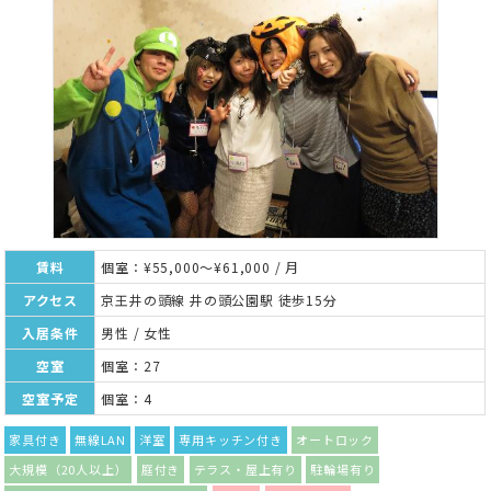
賃料
個室：¥55,000～¥61,000 / 月
アクセス
京王井の頭線 井の頭公園駅 徒歩15分
入居条件
男性 / 女性
空室
個室：27
空室予定
個室：4
家具付き
無線LAN
洋室
専用キッチン付き
オートロック
大規模（20人以上）
庭付き
テラス・屋上有り
駐輪場有り