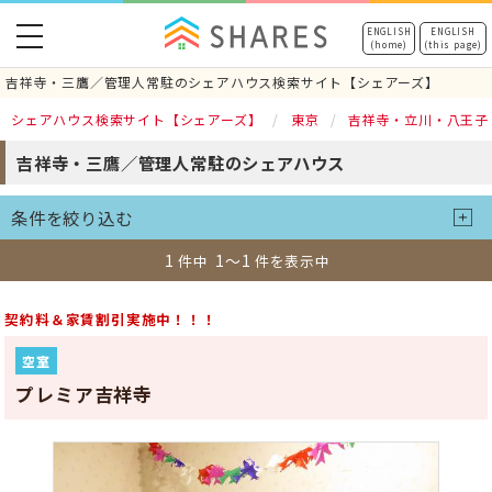
toggle
ENGLISH
ENGLISH
(home)
(this page)
navigation
吉祥寺・三鷹／管理人常駐のシェアハウス検索サイト【シェアーズ】
シェアハウス検索サイト【シェアーズ】
東京
吉祥寺・立川・八王子
吉祥寺・三鷹／管理人常駐のシェアハウス
条件を絞り込む
1
1～1
件中
件を表示中
契約料＆家賃割引実施中！！！
空室
プレミア吉祥寺