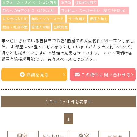
リフォーム・リノベーション済み
住宅街
複数駅利用可
都心への好アクセス（30分以内）
コンビニ・スーパー近い（徒歩5分以内）
友人の出入り可
無料インターネット
ペア利用可
保証人無し
敷金・礼金不要
管理人常駐
全館禁煙
年々注目されている吉祥寺で鉄筋3階建ての大型物件がオープンしまし
た。 お部屋は5.5畳とこじんまりとしていますがキッチン付でベッド、
机なども揃えていますので設備は充実させています。 ネット環境は各
部屋有線接続可能です。共有スペースにはシアタ...
詳細を見る
この物件に問い合わせる
1
1～1
件中
件を表示中
1