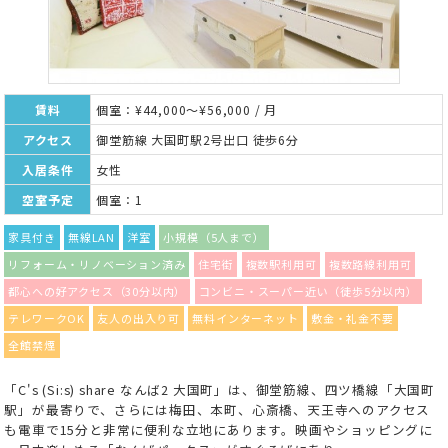
賃料
個室：¥44,000～¥56,000 / 月
アクセス
御堂筋線 大国町駅2号出口 徒歩6分
入居条件
女性
空室予定
個室：1
家具付き
無線LAN
洋室
小規模（5人まで）
リフォーム・リノベーション済み
住宅街
複数駅利用可
複数路線利用可
都心への好アクセス（30分以内）
コンビニ・スーパー近い（徒歩5分以内）
テレワークOK
友人の出入り可
無料インターネット
敷金・礼金不要
全館禁煙
「C's (Si:s) share なんば2 大国町」は、御堂筋線、四ツ橋線「大国町
駅」が最寄りで、さらには梅田、本町、心斎橋、天王寺へのアクセス
も電車で15分と非常に便利な立地にあります。映画やショッピングに