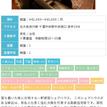
賃料
個室：¥42,000～¥45,000 / 月
アクセス
北大阪急行線 千里中央駅中央南口 徒歩19分
男性 / 女性
入居条件
※要審査 年齢制限18～39歳
空室
個室：1
空室予定
個室：1
６畳以上
和室
洋室
無線LAN
家具付き
リフォーム・リノベーション済み
一軒家
駐輪場有り
テラス・屋上有り
庭付き
小規模（5人まで）
オートロック
コンビニ・スーパー近い（徒歩5分以内）
複数路線利用可
住宅街
全館禁煙
敷金・礼金不要
無料インターネット
友人の出入り可
テレワークOK
落ち着いた街に立地する一軒家型シェアハウス。 このシェアハウスが
ある緑丘は、有名人も多く住む大阪を代表する高級住宅街です。邸宅