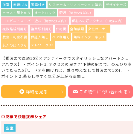
洋室
無線LAN
家具付き
リフォーム・リノベーション済み
デザイナーズ
テラス・屋上有り
オートロック
駅近（徒歩5分以内）
コンビニ・スーパー近い（徒歩5分以内）
都心への好アクセス（30分以内）
複数路線利用可
複数駅利用可
住宅街
全館禁煙
女性オーナー
敷金・礼金不要
保証人無し
ペア利用可
無料インターネット
友人の出入り可
テレワークOK
【難波まで直通10分×アンティークでスタイリッシュなアパートシェ
アハウス】 ・ポイント１:アクセスの良さ 地下鉄の駅まで、のんびり歩
いてたった5分。 ドアを開ければ、乗り換えなしで難波まで10分。 ・
ポイント２:暮らしやすく気分が上がる空間 ...
詳細を見る
この物件に問い合わせる
中央線で快適抜群シェア
空室