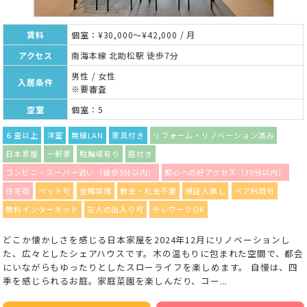
賃料
個室：¥30,000～¥42,000 / 月
アクセス
南海本線 北助松駅 徒歩7分
男性 / 女性
入居条件
※要審査
空室
個室：5
６畳以上
洋室
無線LAN
家具付き
リフォーム・リノベーション済み
日本家屋
一軒家
駐輪場有り
庭付き
コンビニ・スーパー近い（徒歩5分以内）
都心への好アクセス（30分以内）
住宅街
ペット可
全館禁煙
敷金・礼金不要
保証人無し
ペア利用可
無料インターネット
友人の出入り可
テレワークOK
どこか懐かしさを感じる日本家屋を2024年12月にリノベーションし
た、広々としたシェアハウスです。木の温もりに包まれた空間で、都会
にいながらもゆったりとしたスローライフを楽しめます。 自慢は、四
季を感じられるお庭。家庭菜園を楽しんだり、コー...