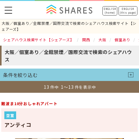
toggle
ENGLISH
ENGLISH
(home)
(this page)
navigation
大阪／個室あり／全館禁煙／国際交流で検索のシェアハウス検索サイト【シ
ェアーズ】
シェアハウス検索サイト【シェアーズ】
関西
大阪
個室あり
大阪／個室あり／全館禁煙／国際交流で検索のシェアハウ
ス
条件を絞り込む
13
1～13
件中
件を表示中
難波ま10分おしゃれアパート
空室
アンティコ