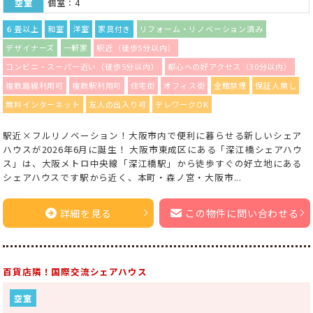
空室
個室：4
６畳以上
和室
洋室
家具付き
リフォーム・リノベーション済み
デザイナーズ
一軒家
駅近（徒歩5分以内）
コンビニ・スーパー近い（徒歩5分以内）
都心への好アクセス（30分以内）
複数路線利用可
複数駅利用可
住宅街
オフィス街
全館禁煙
保証人無し
無料インターネット
友人の出入り可
テレワークOK
駅近×フルリノベーション！大阪市内で便利に暮らせる新しいシェア
ハウスが2026年6月に誕生！ 大阪市東成区にある「深江橋シェアハウ
ス」は、大阪メトロ中央線「深江橋駅」から徒歩すぐの好立地にある
シェアハウスです駅から近く、本町・森ノ宮・大阪市...
詳細を見る
この物件に問い合わせる
百貨店隣！国際交流シェアハウス
空室