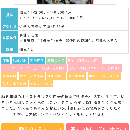
個室：¥42,000～¥48,000 / 月
賃料
ドミトリー：¥27,000～¥27,000 / 月
アクセス
近鉄大阪線 弥刀駅 徒歩1分
男性 / 女性
入居条件
※要審査、18歳から40歳 最低限の協調性、常識のある方
空室
個室：2
洋室
無線LAN
家具付き
駐輪場有り
駅近（徒歩5分以内）
コンビニ・スーパー近い（徒歩5分以内）
都心への好アクセス（30分以内）
全館禁煙
敷金・礼金不要
保証人無し
ペア利用可
無料インターネット
友人の出入り可
テレワークOK
約五年間のオーストラリアや南米の国々でも海外生活をつうじて、い
ろいろな国々の人たちの出会い、そこから受ける刺激をたくさん感じ
ました。今大阪でもそんなお互いが刺激しあえる場所をつくりたく
て、これからも大阪にシェアハウスとして形にしていきま...
詳細を見る
この物件に問い合わせる