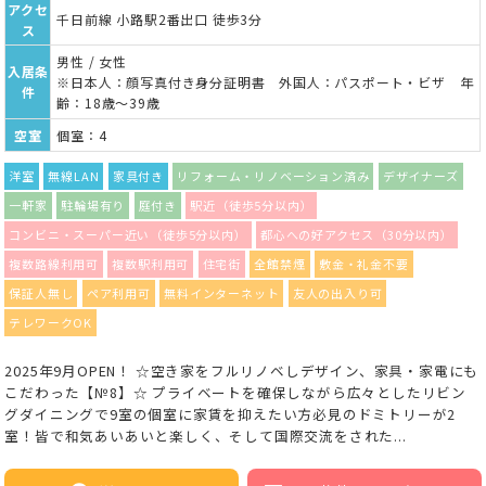
アクセ
千日前線 小路駅2番出口 徒歩3分
ス
男性 / 女性
入居条
※日本人：顔写真付き身分証明書 外国人：パスポート・ビザ 年
件
齢：18歳～39歳
空室
個室：4
洋室
無線LAN
家具付き
リフォーム・リノベーション済み
デザイナーズ
一軒家
駐輪場有り
庭付き
駅近（徒歩5分以内）
コンビニ・スーパー近い（徒歩5分以内）
都心への好アクセス（30分以内）
複数路線利用可
複数駅利用可
住宅街
全館禁煙
敷金・礼金不要
保証人無し
ペア利用可
無料インターネット
友人の出入り可
テレワークOK
2025年9月OPEN！ ☆空き家をフルリノベしデザイン、家具・家電にも
こだわった【№8】☆ プライベートを確保しながら広々としたリビン
グダイニングで9室の個室に家賃を抑えたい方必見のドミトリーが2
室！皆で和気あいあいと楽しく、そして国際交流をされた...