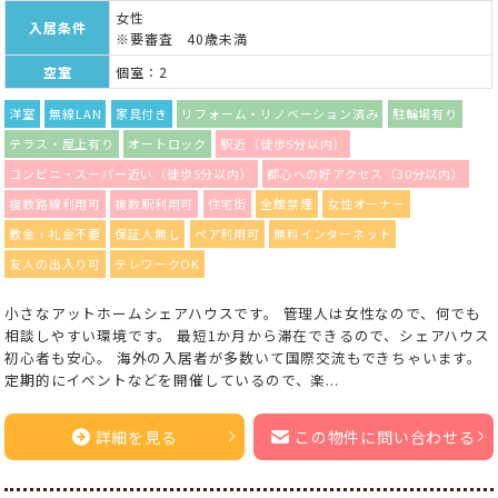
女性
入居条件
※要審査 40歳未満
空室
個室：2
洋室
無線LAN
家具付き
リフォーム・リノベーション済み
駐輪場有り
テラス・屋上有り
オートロック
駅近（徒歩5分以内）
コンビニ・スーパー近い（徒歩5分以内）
都心への好アクセス（30分以内）
複数路線利用可
複数駅利用可
住宅街
全館禁煙
女性オーナー
敷金・礼金不要
保証人無し
ペア利用可
無料インターネット
友人の出入り可
テレワークOK
小さなアットホームシェアハウスです。 管理人は女性なので、何でも
相談しやすい環境です。 最短1か月から滞在できるので、シェアハウス
初心者も安心。 海外の入居者が多数いて国際交流もできちゃいます。
定期的にイベントなどを開催しているので、楽...
詳細を見る
この物件に問い合わせる