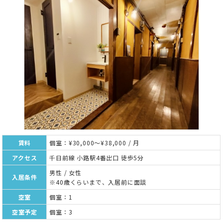
賃料
個室：¥30,000～¥38,000 / 月
アクセス
千日前線 小路駅4番出口 徒歩5分
男性 / 女性
入居条件
※40歳くらいまで、入居前に面談
空室
個室：1
空室予定
個室：3