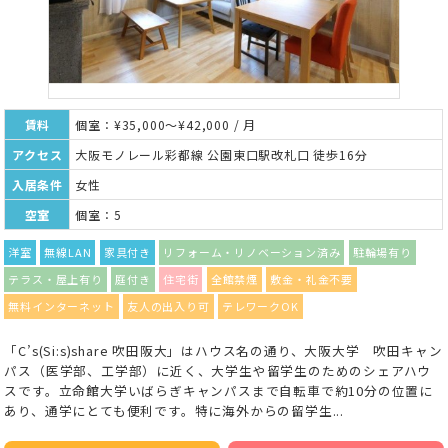
賃料
個室：¥35,000～¥42,000 / 月
アクセス
大阪モノレール彩都線 公園東口駅改札口 徒歩16分
入居条件
女性
空室
個室：5
洋室
無線LAN
家具付き
リフォーム・リノベーション済み
駐輪場有り
テラス・屋上有り
庭付き
住宅街
全館禁煙
敷金・礼金不要
無料インターネット
友人の出入り可
テレワークOK
「C’s(Si:s)share 吹田阪大」はハウス名の通り、大阪大学 吹田キャン
パス（医学部、工学部）に近く、大学生や留学生のためのシェアハウ
スです。立命館大学いばらぎキャンパスまで自転車で約10分の位置に
あり、通学にとても便利です。特に海外からの留学生...