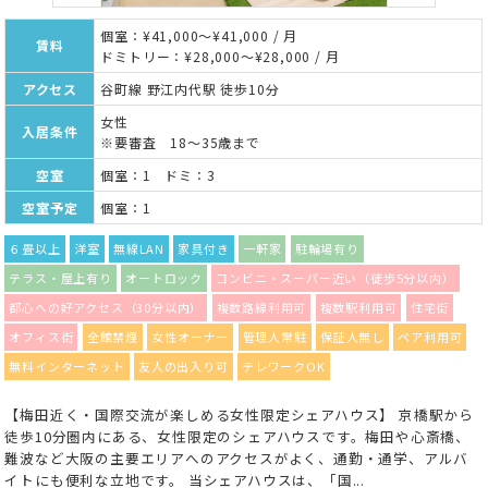
個室：¥41,000～¥41,000 / 月
賃料
ドミトリー：¥28,000～¥28,000 / 月
アクセス
谷町線 野江内代駅 徒歩10分
女性
入居条件
※要審査 18～35歳まで
空室
個室：1 ドミ：3
空室予定
個室：1
６畳以上
洋室
無線LAN
家具付き
一軒家
駐輪場有り
テラス・屋上有り
オートロック
コンビニ・スーパー近い（徒歩5分以内）
都心への好アクセス（30分以内）
複数路線利用可
複数駅利用可
住宅街
オフィス街
全館禁煙
女性オーナー
管理人常駐
保証人無し
ペア利用可
無料インターネット
友人の出入り可
テレワークOK
【梅田近く・国際交流が楽しめる女性限定シェアハウス】 京橋駅から
徒歩10分圏内にある、女性限定のシェアハウスです。梅田や心斎橋、
難波など大阪の主要エリアへのアクセスがよく、通勤・通学、アルバ
イトにも便利な立地です。 当シェアハウスは、「国...