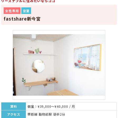
リーズナブルに住みたいならココ
女性専用
空室
fastshare新今宮
賃料
個室：¥39,000～¥40,000 / 月
アクセス
堺筋線 動物前駅 徒歩2分