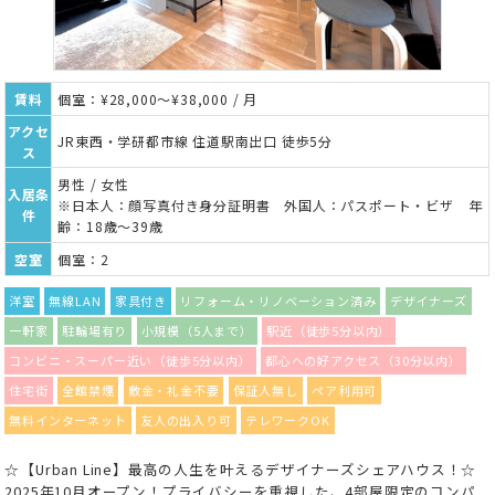
賃料
個室：¥28,000～¥38,000 / 月
アクセ
JR東西・学研都市線 住道駅南出口 徒歩5分
ス
男性 / 女性
入居条
※日本人：顔写真付き身分証明書 外国人：パスポート・ビザ 年
件
齢：18歳～39歳
空室
個室：2
洋室
無線LAN
家具付き
リフォーム・リノベーション済み
デザイナーズ
一軒家
駐輪場有り
小規模（5人まで）
駅近（徒歩5分以内）
コンビニ・スーパー近い（徒歩5分以内）
都心への好アクセス（30分以内）
住宅街
全館禁煙
敷金・礼金不要
保証人無し
ペア利用可
無料インターネット
友人の出入り可
テレワークOK
☆【Urban Line】最高の人生を叶えるデザイナーズシェアハウス！☆
2025年10月オープン！プライバシーを重視した、4部屋限定のコンパ