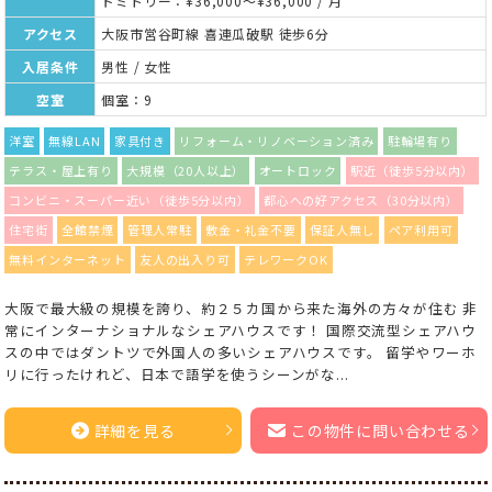
ドミトリー：¥36,000～¥36,000 / 月
アクセス
大阪市営谷町線 喜連瓜破駅 徒歩6分
入居条件
男性 / 女性
空室
個室：9
洋室
無線LAN
家具付き
リフォーム・リノベーション済み
駐輪場有り
テラス・屋上有り
大規模（20人以上）
オートロック
駅近（徒歩5分以内）
コンビニ・スーパー近い（徒歩5分以内）
都心への好アクセス（30分以内）
住宅街
全館禁煙
管理人常駐
敷金・礼金不要
保証人無し
ペア利用可
無料インターネット
友人の出入り可
テレワークOK
大阪で最大級の規模を誇り、約２５カ国から来た海外の方々が住む 非
常にインターナショナルなシェアハウスです！ 国際交流型シェアハウ
スの中ではダントツで外国人の多いシェアハウスです。 留学やワーホ
リに行ったけれど、日本で語学を使うシーンがな...
詳細を見る
この物件に問い合わせる