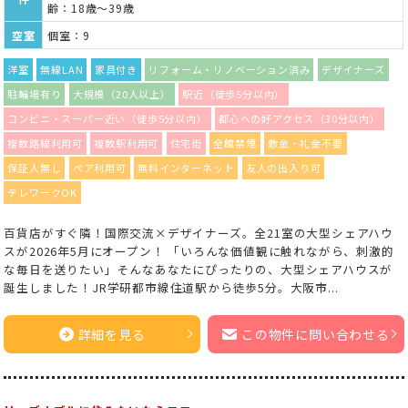
齢：18歳～39歳
空室
個室：9
洋室
無線LAN
家具付き
リフォーム・リノベーション済み
デザイナーズ
駐輪場有り
大規模（20人以上）
駅近（徒歩5分以内）
コンビニ・スーパー近い（徒歩5分以内）
都心への好アクセス（30分以内）
複数路線利用可
複数駅利用可
住宅街
全館禁煙
敷金・礼金不要
保証人無し
ペア利用可
無料インターネット
友人の出入り可
テレワークOK
百貨店がすぐ隣！国際交流×デザイナーズ。全21室の大型シェアハウ
スが2026年5月にオープン！ 「いろんな価値観に触れながら、刺激的
な毎日を送りたい」そんなあなたにぴったりの、大型シェアハウスが
誕生しました！JR学研都市線住道駅から徒歩5分。大阪市...
詳細を見る
この物件に問い合わせる