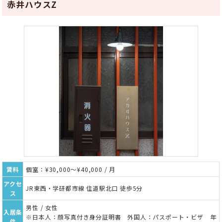
赤井ハウスZ
賃料
個室：¥30,000～¥40,000 / 月
アクセ
JR東西・学研都市線 住道駅北口 徒歩5分
ス
男性 / 女性
入居条
※日本人：顔写真付き身分証明書 外国人：パスポート・ビザ 年
件