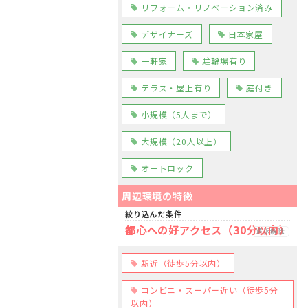
リフォーム・リノベーション済み
デザイナーズ
日本家屋
一軒家
駐輪場有り
テラス・屋上有り
庭付き
小規模（5人まで）
大規模（20人以上）
オートロック
周辺環境の特徴
絞り込んだ条件
都心への好アクセス（30分以内）
選択解除
駅近（徒歩5分以内）
コンビニ・スーパー近い（徒歩5分
以内）