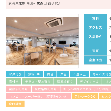
京浜東北線 南浦和駅西口 徒歩8分
賃料
アクセス
入居条件
空室
空室予定
家具付き
無線LAN
防音
洋室
６畳以上
専用バス付
庭付き
テラス・屋上有り
駐輪場有り
デザイナーズ
リ
複数駅利用可
複数路線利用可
都心への好アクセス（30分以内
コンビニ・スーパー近い（徒歩5分以内）
テレワークOK
友人
全館禁煙