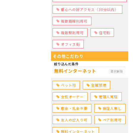
都心への好アクセス（30分以内）
複数路線利用可
複数駅利用可
住宅街
オフィス街
その他こだわり
絞り込んだ条件
無料インターネット
選択解除
ペット可
全館禁煙
女性オーナー
管理人常駐
敷金・礼金不要
保証人無し
友人の出入り可
ペア利用可
無料インターネット