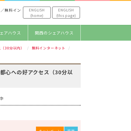
ENGLISH
ENGLISH
）／無料イン
(home)
(this page)
ェアハウス
関西のシェアハウス
（30分以内）
無料インターネット
都心への好アクセス（30分以
中
キャンペーン
空室