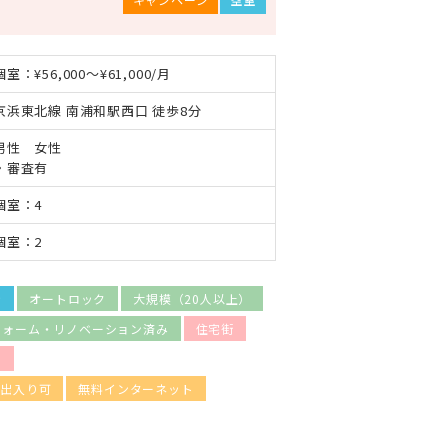
個室：¥56,000～¥61,000/月
京浜東北線 南浦和駅西口 徒歩8分
男性 女性
・審査有
個室：4
個室：2
き
オートロック
大規模（20人以上）
フォーム・リノベーション済み
住宅街
）
の出入り可
無料インターネット