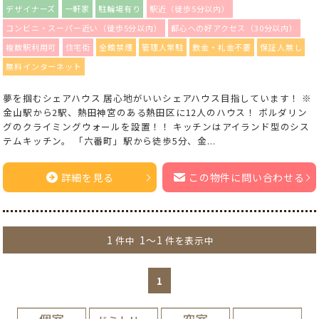
デザイナーズ
一軒家
駐輪場有り
駅近（徒歩5分以内）
コンビニ・スーパー近い（徒歩5分以内）
都心への好アクセス（30分以内）
複数駅利用可
住宅街
全館禁煙
管理人常駐
敷金・礼金不要
保証人無し
無料インターネット
夢を掴むシェアハウス 居心地がいいシェアハウス目指しています！ ※
金山駅から2駅、熱田神宮のある熱田区に12人のハウス！ ボルダリン
グのクライミングウォールを設置！！ キッチンはアイランド型のシス
テムキッチン。 「六番町」駅から徒歩5分、金...
詳細を見る
この物件に問い合わせる
1
1～1
件中
件を表示中
1