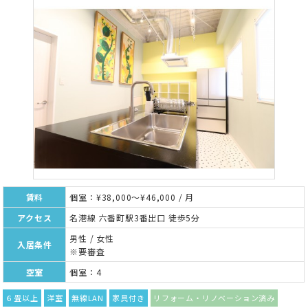
賃料
個室：¥38,000～¥46,000 / 月
アクセス
名港線 六番町駅3番出口 徒歩5分
男性 / 女性
入居条件
※要審査
空室
個室：4
６畳以上
洋室
無線LAN
家具付き
リフォーム・リノベーション済み