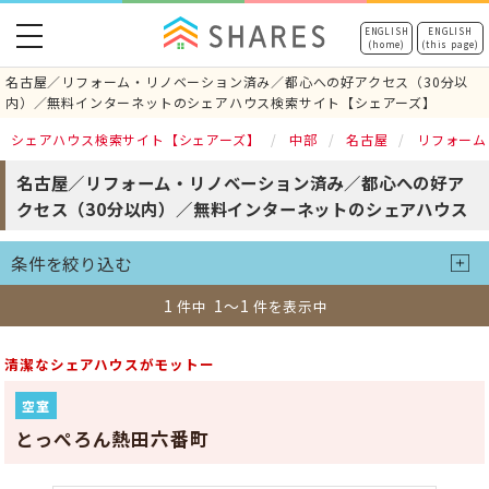
toggle
ENGLISH
ENGLISH
(home)
(this page)
navigation
名古屋／リフォーム・リノベーション済み／都心への好アクセス（30分以
内）／無料インターネットのシェアハウス検索サイト【シェアーズ】
シェアハウス検索サイト【シェアーズ】
中部
名古屋
リフォーム
名古屋／リフォーム・リノベーション済み／都心への好ア
クセス（30分以内）／無料インターネットのシェアハウス
条件を絞り込む
1
1～1
件中
件を表示中
清潔なシェアハウスがモットー
空室
とっぺろん熱田六番町